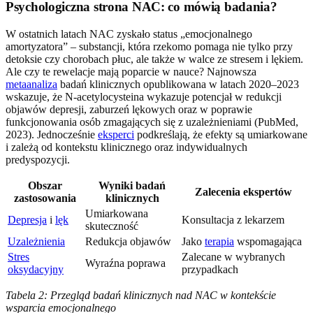
Psychologiczna strona NAC: co mówią badania?
W ostatnich latach NAC zyskało status „emocjonalnego
amortyzatora” – substancji, która rzekomo pomaga nie tylko przy
detoksie czy chorobach płuc, ale także w walce ze stresem i lękiem.
Ale czy te rewelacje mają poparcie w nauce? Najnowsza
metaanaliza
badań klinicznych opublikowana w latach 2020–2023
wskazuje, że N-acetylocysteina wykazuje potencjał w redukcji
objawów depresji, zaburzeń lękowych oraz w poprawie
funkcjonowania osób zmagających się z uzależnieniami (PubMed,
2023). Jednocześnie
eksperci
podkreślają, że efekty są umiarkowane
i zależą od kontekstu klinicznego oraz indywidualnych
predyspozycji.
Obszar
Wyniki badań
Zalecenia ekspertów
zastosowania
klinicznych
Umiarkowana
Depresja
i
lęk
Konsultacja z lekarzem
skuteczność
Uzależnienia
Redukcja objawów
Jako
terapia
wspomagająca
Stres
Zalecane w wybranych
Wyraźna poprawa
oksydacyjny
przypadkach
Tabela 2: Przegląd badań klinicznych nad NAC w kontekście
wsparcia emocjonalnego