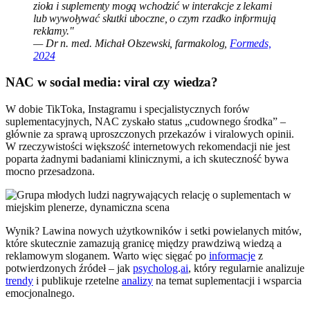
zioła i suplementy mogą wchodzić w interakcje z lekami
lub wywoływać skutki uboczne, o czym rzadko informują
reklamy."
— Dr n. med. Michał Olszewski, farmakolog,
Formeds,
2024
NAC w social media: viral czy wiedza?
W dobie TikToka, Instagramu i specjalistycznych forów
suplementacyjnych, NAC zyskało status „cudownego środka” –
głównie za sprawą uproszczonych przekazów i viralowych opinii.
W rzeczywistości większość internetowych rekomendacji nie jest
poparta żadnymi badaniami klinicznymi, a ich skuteczność bywa
mocno przesadzona.
Wynik? Lawina nowych użytkowników i setki powielanych mitów,
które skutecznie zamazują granicę między prawdziwą wiedzą a
reklamowym sloganem. Warto więc sięgać po
informacje
z
potwierdzonych źródeł – jak
psycholog
.
ai
, który regularnie analizuje
trendy
i publikuje rzetelne
analizy
na temat suplementacji i wsparcia
emocjonalnego.