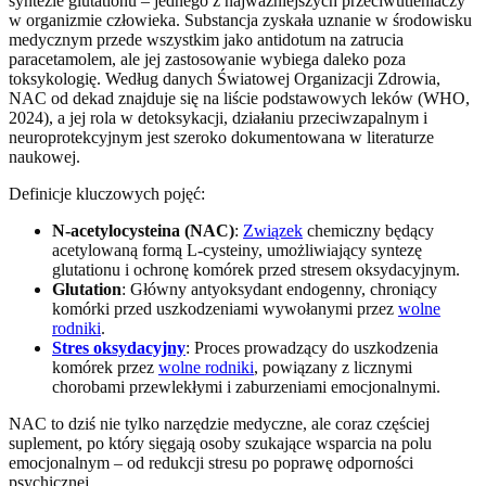
syntezie glutationu – jednego z najważniejszych przeciwutleniaczy
w organizmie człowieka. Substancja zyskała uznanie w środowisku
medycznym przede wszystkim jako antidotum na zatrucia
paracetamolem, ale jej zastosowanie wybiega daleko poza
toksykologię. Według danych Światowej Organizacji Zdrowia,
NAC od dekad znajduje się na liście podstawowych leków (WHO,
2024), a jej rola w detoksykacji, działaniu przeciwzapalnym i
neuroprotekcyjnym jest szeroko dokumentowana w literaturze
naukowej.
Definicje kluczowych pojęć:
N-acetylocysteina (NAC)
:
Związek
chemiczny będący
acetylowaną formą L-cysteiny, umożliwiający syntezę
glutationu i ochronę komórek przed stresem oksydacyjnym.
Glutation
: Główny antyoksydant endogenny, chroniący
komórki przed uszkodzeniami wywołanymi przez
wolne
rodniki
.
Stres oksydacyjny
: Proces prowadzący do uszkodzenia
komórek przez
wolne rodniki
, powiązany z licznymi
chorobami przewlekłymi i zaburzeniami emocjonalnymi.
NAC to dziś nie tylko narzędzie medyczne, ale coraz częściej
suplement, po który sięgają osoby szukające wsparcia na polu
emocjonalnym – od redukcji stresu po poprawę odporności
psychicznej.