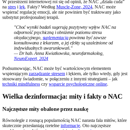
W przestrzeni internetowej roi się od opinii, że NAC „działa cuda”
na
stres
i
lęk
. Fakty? Według
Muscle-Zone, 2024
, NAC może
wspierać regulację emocji, ale nie powinien być traktowany jako
substytut profesjonalnej terapii.
"Choć wyniki badań sugerują pozytywny wpływ NAC na
odporność psychiczną i obniżenie poziomu stresu
oksydacyjnego,
suplementacja
powinna być zawsze
konsultowana z lekarzem, a jej efekty są uzależnione od
indywidualnych uwarunkowań."
— Dr hab. Anna Kwiatkowska, neurofarmakolog,
NeuroExpert, 2024
Podsumowując, NAC może być wartościowym elementem
wspierającym
zarządzanie stresem
i lękiem, ale tylko wtedy, gdy jest
stosowany świadomie, w połączeniu z innymi strategiami – jak
techniki mindfulness
czy
wsparcie psychologiczne online
.
Wielka dezinformacja: mity i fakty o NAC
Najczęstsze mity obalone przez naukę
Równolegle z rosnącą popularnością NAC narasta fala mitów, które
skutecznie przesłaniają rzetelne
informacje
. Oto najczęstsze