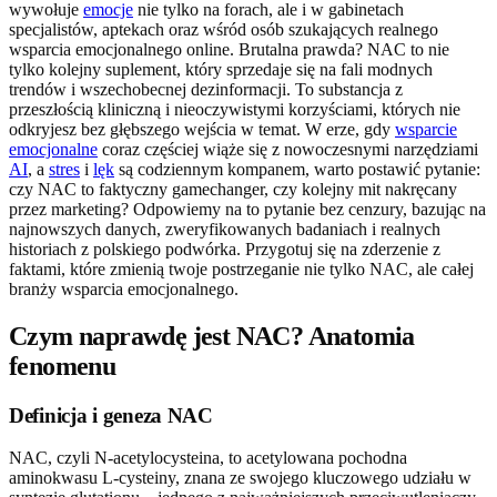
wywołuje
emocje
nie tylko na forach, ale i w gabinetach
specjalistów, aptekach oraz wśród osób szukających realnego
wsparcia emocjonalnego online. Brutalna prawda? NAC to nie
tylko kolejny suplement, który sprzedaje się na fali modnych
trendów i wszechobecnej dezinformacji. To substancja z
przeszłością kliniczną i nieoczywistymi korzyściami, których nie
odkryjesz bez głębszego wejścia w temat. W erze, gdy
wsparcie
emocjonalne
coraz częściej wiąże się z nowoczesnymi narzędziami
AI
, a
stres
i
lęk
są codziennym kompanem, warto postawić pytanie:
czy NAC to faktyczny gamechanger, czy kolejny mit nakręcany
przez marketing? Odpowiemy na to pytanie bez cenzury, bazując na
najnowszych danych, zweryfikowanych badaniach i realnych
historiach z polskiego podwórka. Przygotuj się na zderzenie z
faktami, które zmienią twoje postrzeganie nie tylko NAC, ale całej
branży wsparcia emocjonalnego.
Czym naprawdę jest NAC? Anatomia
fenomenu
Definicja i geneza NAC
NAC, czyli N-acetylocysteina, to acetylowana pochodna
aminokwasu L-cysteiny, znana ze swojego kluczowego udziału w