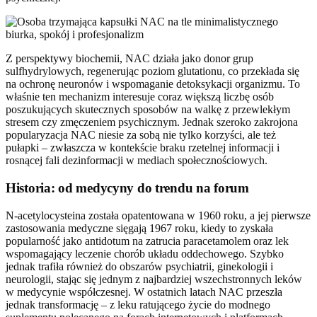
Z perspektywy biochemii, NAC działa jako donor grup
sulfhydrylowych, regenerując poziom glutationu, co przekłada się
na ochronę neuronów i wspomaganie detoksykacji organizmu. To
właśnie ten mechanizm interesuje coraz większą liczbę osób
poszukujących skutecznych sposobów na walkę z przewlekłym
stresem czy zmęczeniem psychicznym. Jednak szeroko zakrojona
popularyzacja NAC niesie za sobą nie tylko korzyści, ale też
pułapki – zwłaszcza w kontekście braku rzetelnej informacji i
rosnącej fali dezinformacji w mediach społecznościowych.
Historia: od medycyny do trendu na forum
N-acetylocysteina została opatentowana w 1960 roku, a jej pierwsze
zastosowania medyczne sięgają 1967 roku, kiedy to zyskała
popularność jako antidotum na zatrucia paracetamolem oraz lek
wspomagający leczenie chorób układu oddechowego. Szybko
jednak trafiła również do obszarów psychiatrii, ginekologii i
neurologii, stając się jednym z najbardziej wszechstronnych leków
w medycynie współczesnej. W ostatnich latach NAC przeszła
jednak transformację – z leku ratującego życie do modnego