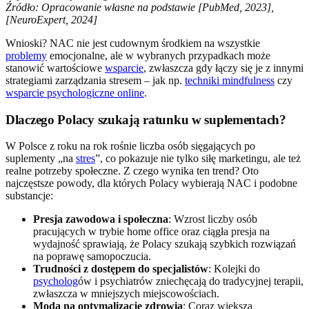
Źródło: Opracowanie własne na podstawie [PubMed, 2023],
[NeuroExpert, 2024]
Wnioski? NAC nie jest cudownym środkiem na wszystkie
problemy
emocjonalne, ale w wybranych przypadkach może
stanowić wartościowe
wsparcie
, zwłaszcza gdy łączy się je z innymi
strategiami zarządzania stresem – jak np.
techniki mindfulness
czy
wsparcie psychologiczne online
.
Dlaczego Polacy szukają ratunku w suplementach?
W Polsce z roku na rok rośnie liczba osób sięgających po
suplementy „na
stres
”, co pokazuje nie tylko siłę marketingu, ale też
realne potrzeby społeczne. Z czego wynika ten trend? Oto
najczęstsze powody, dla których Polacy wybierają NAC i podobne
substancje:
Presja zawodowa i społeczna
: Wzrost liczby osób
pracujących w trybie home office oraz ciągła presja na
wydajność sprawiają, że Polacy szukają szybkich rozwiązań
na poprawę samopoczucia.
Trudności z dostępem do specjalistów
: Kolejki do
psycholog
ów i psychiatrów zniechęcają do tradycyjnej terapii,
zwłaszcza w mniejszych miejscowościach.
Moda na optymalizację zdrowia
: Coraz większa