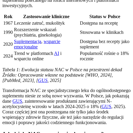
suplementu polecanego na forach internetowych i platformach
inwestycyjnych.
Rok
Zastosowanie kliniczne
Status w Polsce
1967
Leczenie zatruć, mukolityk
Dostępna na receptę
Rozszerzenie wskazań
1990
Stosowana w klinikach
(psychiatria, ginekologia)
Suplementacja
,
wsparcie
Dostępna bez recepty jako
2020
emocjonalne
suplement
Trend w platformach
AI
i
Popularność rośnie o 18%
2024
wsparciu online
rocznie
Tabela 1: Ewolucja statusu NAC w Polsce na przestrzeni dekad
Źródło: Opracowanie własne na podstawie [WHO, 2024],
[PubMed, 2023], [
GUS
, 2025]
Transformacja NAC ze specjalistycznego leku do ogólnodostępnego
suplementu niesie ze sobą nowe wyzwania. W Polsce, jak pokazują
dane
GUS
, zainteresowanie produktami zawierającymi N-
acetylocysteinę wzrosło w latach 2024-2025 o 18% (
GUS
, 2025).
Coraz częściej jest ona postrzegana nie tylko jako środek
wspierający zdrowie fizyczne, ale też jako narzędzie do regulacji
emocji i poprawy jakości codziennego funkcjonowania.