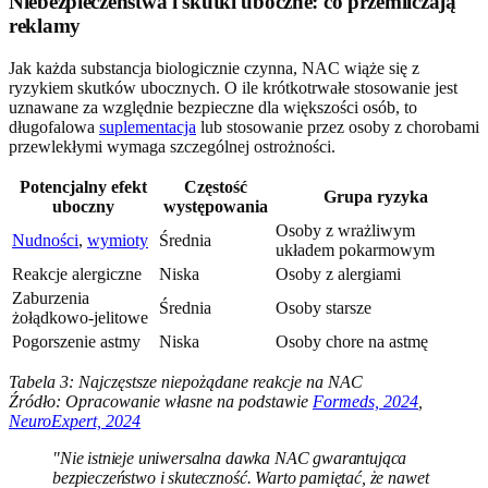
Niebezpieczeństwa i skutki uboczne: co przemilczają
reklamy
Jak każda substancja biologicznie czynna, NAC wiąże się z
ryzykiem skutków ubocznych. O ile krótkotrwałe stosowanie jest
uznawane za względnie bezpieczne dla większości osób, to
długofalowa
suplementacja
lub stosowanie przez osoby z chorobami
przewlekłymi wymaga szczególnej ostrożności.
Potencjalny efekt
Częstość
Grupa ryzyka
uboczny
występowania
Osoby z wrażliwym
Nudności
,
wymioty
Średnia
układem pokarmowym
Reakcje alergiczne
Niska
Osoby z alergiami
Zaburzenia
Średnia
Osoby starsze
żołądkowo-jelitowe
Pogorszenie astmy
Niska
Osoby chore na astmę
Tabela 3: Najczęstsze niepożądane reakcje na NAC
Źródło: Opracowanie własne na podstawie
Formeds, 2024
,
NeuroExpert, 2024
"Nie istnieje uniwersalna dawka NAC gwarantująca
bezpieczeństwo i skuteczność. Warto pamiętać, że nawet