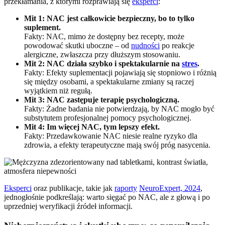
przekłamania, z którymi rozprawiają się
eksperci
:
Mit 1: NAC jest całkowicie bezpieczny, bo to tylko
suplement.
Fakty: NAC, mimo że dostępny bez recepty, może
powodować skutki uboczne – od
nudności
po reakcje
alergiczne, zwłaszcza przy dłuższym stosowaniu.
Mit 2: NAC działa szybko i spektakularnie na
stres
.
Fakty: Efekty suplementacji pojawiają się stopniowo i różnią
się między osobami, a spektakularne zmiany są raczej
wyjątkiem niż regułą.
Mit 3: NAC zastępuje terapię psychologiczną.
Fakty: Żadne badania nie potwierdzają, by NAC mogło być
substytutem profesjonalnej pomocy psychologicznej.
Mit 4: Im więcej NAC, tym lepszy efekt.
Fakty: Przedawkowanie NAC niesie realne ryzyko dla
zdrowia, a efekty terapeutyczne mają swój próg nasycenia.
Eksperci
oraz publikacje, takie jak
raporty
NeuroExpert, 2024
,
jednogłośnie podkreślają: warto sięgać po NAC, ale z głową i po
uprzedniej weryfikacji źródeł informacji.