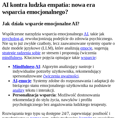
AI kontra ludzka empatia: nowa era
wsparcia emocjonalnego?
Jak działa wsparcie emocjonalne AI?
Współczesne narzędzia wsparcia emocjonalnego
AI
, takie jak
psycholog
.
ai
, rewolucjonizują podejście do zdrowia psychicznego.
Nie są to już zwykłe czatboty, lecz zaawansowane systemy oparte o
duże modele językowe (LLM), które analizują
emocje
, sugerują
strategie radzenia sobie
ze stresem i proponują ćwiczenia
mindfulness
. Kluczowe pojęcia opisujące takie
wsparcie
:
Mindfulness
AI
: Algorytm analizujący nastroje i
indywidualne potrzeby użytkownika, rekomendujący
spersonalizowane
ćwiczenia uważności
.
AI
-
emocje
: Systemy zdolne do rozpoznawania i adaptacji do
bieżącego stanu emocjonalnego użytkownika na podstawie
analizy
tekstu i interakcji.
Personalizacja wsparcia
: Możliwość dostosowania
rekomendacji do stylu życia, nawyków i profilu
psychologicznego bez angażowania ludzkiego terapeuty.
Rozwiązania tego typu są dostępne 24/7, zapewniając poufność i