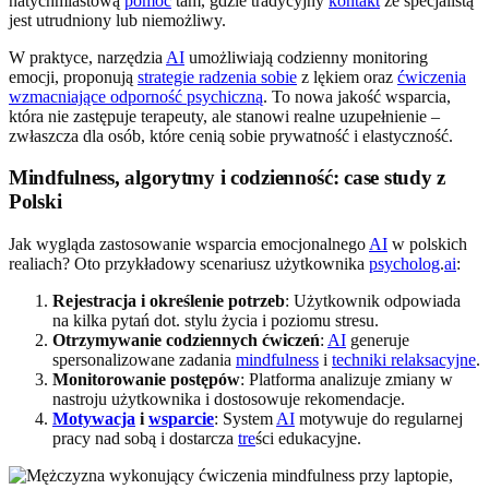
natychmiastową
pomoc
tam, gdzie tradycyjny
kontakt
ze specjalistą
jest utrudniony lub niemożliwy.
W praktyce, narzędzia
AI
umożliwiają codzienny monitoring
emocji, proponują
strategie radzenia sobie
z lękiem oraz
ćwiczenia
wzmacniające odporność psychiczną
. To nowa jakość wsparcia,
która nie zastępuje terapeuty, ale stanowi realne uzupełnienie –
zwłaszcza dla osób, które cenią sobie prywatność i elastyczność.
Mindfulness, algorytmy i codzienność: case study z
Polski
Jak wygląda zastosowanie wsparcia emocjonalnego
AI
w polskich
realiach? Oto przykładowy scenariusz użytkownika
psycholog
.
ai
:
Rejestracja i określenie potrzeb
: Użytkownik odpowiada
na kilka pytań dot. stylu życia i poziomu stresu.
Otrzymywanie codziennych ćwiczeń
:
AI
generuje
spersonalizowane zadania
mindfulness
i
techniki relaksacyjne
.
Monitorowanie postępów
: Platforma analizuje zmiany w
nastroju użytkownika i dostosowuje rekomendacje.
Motywacja
i
wsparcie
: System
AI
motywuje do regularnej
pracy nad sobą i dostarcza
tre
ści edukacyjne.