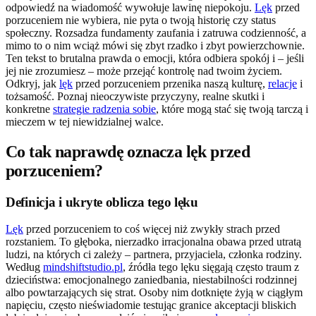
odpowiedź na wiadomość wywołuje lawinę niepokoju.
Lęk
przed
porzuceniem nie wybiera, nie pyta o twoją historię czy status
społeczny. Rozsadza fundamenty zaufania i zatruwa codzienność, a
mimo to o nim wciąż mówi się zbyt rzadko i zbyt powierzchownie.
Ten tekst to brutalna prawda o emocji, która odbiera spokój i – jeśli
jej nie zrozumiesz – może przejąć kontrolę nad twoim życiem.
Odkryj, jak
lęk
przed porzuceniem przenika naszą kulturę,
relacje
i
tożsamość. Poznaj nieoczywiste przyczyny, realne skutki i
konkretne
strategie radzenia sobie
, które mogą stać się twoją tarczą i
mieczem w tej niewidzialnej walce.
Co tak naprawdę oznacza lęk przed
porzuceniem?
Definicja i ukryte oblicza tego lęku
Lęk
przed porzuceniem to coś więcej niż zwykły strach przed
rozstaniem. To głęboka, nierzadko irracjonalna obawa przed utratą
ludzi, na których ci zależy – partnera, przyjaciela, członka rodziny.
Według
mindshiftstudio.pl
, źródła tego lęku sięgają często traum z
dzieciństwa: emocjonalnego zaniedbania, niestabilności rodzinnej
albo powtarzających się strat. Osoby nim dotknięte żyją w ciągłym
napięciu, często nieświadomie testując granice akceptacji bliskich