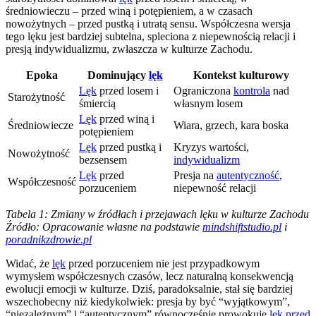
średniowieczu – przed winą i potępieniem, a w czasach
nowożytnych – przed pustką i utratą sensu. Współczesna wersja
tego lęku jest bardziej subtelna, spleciona z niepewnością relacji i
presją indywidualizmu, zwłaszcza w kulturze Zachodu.
Epoka
Dominujący
lęk
Kontekst kulturowy
Lęk
przed losem i
Ograniczona
kontrola
nad
Starożytność
śmiercią
własnym losem
Lęk
przed winą i
Średniowiecze
Wiara, grzech, kara boska
potępieniem
Lęk
przed pustką i
Kryzys wartości,
Nowożytność
bezsensem
indywidualizm
Lęk
przed
Presja na
autentyczność
,
Współczesność
porzuceniem
niepewność relacji
Tabela 1: Zmiany w źródłach i przejawach lęku w kulturze Zachodu
Źródło: Opracowanie własne na podstawie
mindshiftstudio.pl
i
poradnikzdrowie.pl
Widać, że
lęk
przed porzuceniem nie jest przypadkowym
wymysłem współczesnych czasów, lecz naturalną konsekwencją
ewolucji emocji w kulturze. Dziś, paradoksalnie, stał się bardziej
wszechobecny niż kiedykolwiek: presja by być “wyjątkowym”,
“niezależnym” i “autentycznym” równocześnie prowokuje
lęk przed