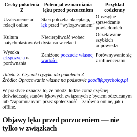
Cechy pokolenia
Potencjał wzmacniania
Przykład
Z
lęku przed porzuceniem
codzienny
Obsesyjne
Uzależnienie od
Stała potrzeba akceptacji,
sprawdzanie
relacji online
lęk
przed “wylogowaniem”
powiadomień
Oczekiwanie
Kultura
Niecierpliwość wobec
szybkich
natychmiastowości
dystansu w relacji
odpowiedzi
Wysoka
Zaniżone
poczucie własnej
Porównywanie się
ekspozycja
na
wartości
z influencerami
porównania
Tabela 2: Czynniki ryzyka dla pokolenia Z
Źródło: Opracowanie własne na podstawie
goodlifepsycholog.pl
W praktyce oznacza to, że młodzi ludzie coraz częściej
doświadczają stanów lękowych związanych z byciem odrzucanym
lub “zapomnianym” przez społeczność – zarówno online, jak i
offline.
Objawy lęku przed porzuceniem — nie
tylko w związkach