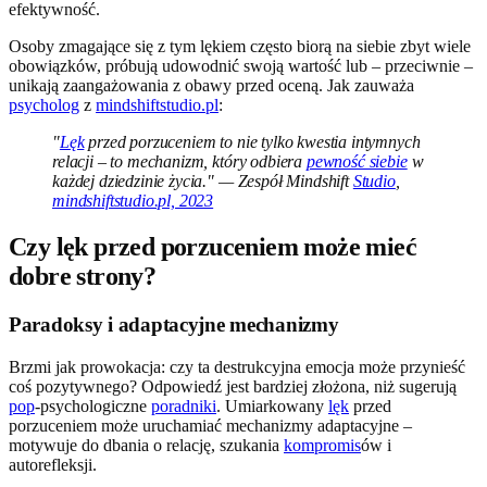
efektywność.
Osoby zmagające się z tym lękiem często biorą na siebie zbyt wiele
obowiązków, próbują udowodnić swoją wartość lub – przeciwnie –
unikają zaangażowania z obawy przed oceną. Jak zauważa
psycholog
z
mindshiftstudio.pl
:
"
Lęk
przed porzuceniem to nie tylko kwestia intymnych
relacji – to mechanizm, który odbiera
pewność siebie
w
każdej dziedzinie życia." — Zespół Mindshift
Studio
,
mindshiftstudio.pl, 2023
Czy lęk przed porzuceniem może mieć
dobre strony?
Paradoksy i adaptacyjne mechanizmy
Brzmi jak prowokacja: czy ta destrukcyjna emocja może przynieść
coś pozytywnego? Odpowiedź jest bardziej złożona, niż sugerują
pop
-psychologiczne
poradniki
. Umiarkowany
lęk
przed
porzuceniem może uruchamiać mechanizmy adaptacyjne –
motywuje do dbania o relację, szukania
kompromis
ów i
autorefleksji.