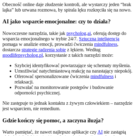
Obecność online daje złudzenie kontroli, ale wystarczy jeden “brak
lajka” lub urwana rozmowa, by spirala lęku rozkręciła się na nowo.
AI jako wsparcie emocjonalne: czy to działa?
Nowoczesne narzędzia, takie jak
psycholog
.
ai
, oferują dostęp do
wsparcia emocjonalnego w trybie 24/7.
Sztuczna inteligencja
pomaga w analizie emocji, prowadzi ćwiczenia
mindfulness
,
dostarcza
strategie radzenia sobie
z lękiem. Według
goodlifepsycholog.pl
, korzystanie z takich narzędzi może:
Szybciej identyfikować powtarzające się schematy myślenia.
Umożliwiać natychmiastową reakcję na narastający niepokój.
Oferować spersonalizowane ćwiczenia
mindfulness
i
relaksacji.
Pozwalać na monitorowanie postępów i budowanie
odporności psychicznej.
Nie zastępuje to jednak kontaktu z żywym człowiekiem – narzędzie
jest wsparciem, nie remedium.
Gdzie kończy się pomoc, a zaczyna iluzja?
Warto pamiętać, że nawet najlepsze aplikacje czy
AI
nie zastąpią