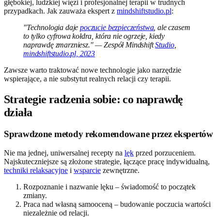
głębokiej, ludzkiej więzi i profesjonalnej terapii w trudnych
przypadkach. Jak zauważa ekspert z
mindshiftstudio.pl
:
"Technologia daje
poczucie bezpieczeństwa
, ale czasem
to tylko cyfrowa kołdra, która nie ogrzeje, kiedy
naprawdę zmarzniesz." — Zespół Mindshift
Studio
,
mindshiftstudio.pl, 2023
Zawsze warto traktować nowe technologie jako narzędzie
wspierające, a nie substytut realnych relacji czy terapii.
Strategie radzenia sobie: co naprawdę
działa
Sprawdzone metody rekomendowane przez ekspertów
Nie ma jednej, uniwersalnej recepty na
lęk
przed porzuceniem.
Najskuteczniejsze są złożone strategie, łączące pracę indywidualną,
techniki relaksacyjne
i
wsparcie
zewnętrzne.
Rozpoznanie i nazwanie lęku – świadomość to początek
zmiany.
Praca nad własną samooceną – budowanie poczucia wartości
niezależnie od relacji.