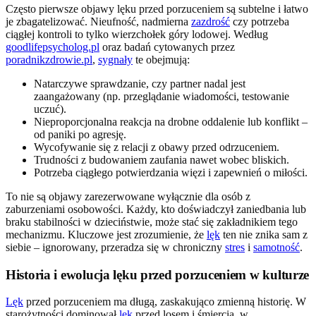
Często pierwsze objawy lęku przed porzuceniem są subtelne i łatwo
je zbagatelizować. Nieufność, nadmierna
zazdrość
czy potrzeba
ciągłej kontroli to tylko wierzchołek góry lodowej. Według
goodlifepsycholog.pl
oraz badań cytowanych przez
poradnikzdrowie.pl
,
sygnały
te obejmują:
Natarczywe sprawdzanie, czy partner nadal jest
zaangażowany (np. przeglądanie wiadomości, testowanie
uczuć).
Nieproporcjonalna reakcja na drobne oddalenie lub konflikt –
od paniki po agresję.
Wycofywanie się z relacji z obawy przed odrzuceniem.
Trudności z budowaniem zaufania nawet wobec bliskich.
Potrzeba ciągłego potwierdzania więzi i zapewnień o miłości.
To nie są objawy zarezerwowane wyłącznie dla osób z
zaburzeniami osobowości. Każdy, kto doświadczył zaniedbania lub
braku stabilności w dzieciństwie, może stać się zakładnikiem tego
mechanizmu. Kluczowe jest zrozumienie, że
lęk
ten nie znika sam z
siebie – ignorowany, przeradza się w chroniczny
stres
i
samotność
.
Historia i ewolucja lęku przed porzuceniem w kulturze
Lęk
przed porzuceniem ma długą, zaskakująco zmienną historię. W
starożytności dominował
lęk
przed losem i śmiercią, w