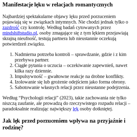
Manifestacje lęku w relacjach romantycznych
Najbardziej spektakularne objawy lęku przed porzuceniem
pojawiają się w związkach intymnych. Nie chodzi jednak tylko o
zazdrość
czy kontrolę. Według badań cytowanych przez
mindshiftstudio.pl
, osoby zmagające się z tym lękiem przejawiają
skrajną nieufność, testują partnera lub nieustannie oczekują
potwierdzeń związku.
Nadmierna potrzeba kontroli – sprawdzanie, gdzie i z kim
przebywa partner.
Ciągłe pytania o uczucia – oczekiwanie zapewnień, nawet
kilka razy dziennie.
Impulsywność – gwałtowne reakcje na drobne konflikty.
Izolowanie się lub grożenie odejściem jako forma obrony.
Sabotowanie własnych relacji przez nieustanne podejrzenia.
Według “Psychologii relacji” (2023), takie zachowania nie tylko
niszczą zaufanie, ale prowadzą do rzeczywistego rozpadu relacji –
paradoksalnie realizując największy
lęk
osoby dotkniętej.
Jak lęk przed porzuceniem wpływa na przyjaźnie i
rodzinę?