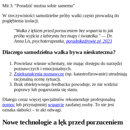
Mit 3: “Poradzić można sobie samemu”
W rzeczywistości samodzielne próby walki często prowadzą do
pogłębienia izolacji.
"Walka z lękiem przed porzuceniem bez wsparcia to jak
próba wyjścia z labiryntu bez mapy i światełka." — Dr.
Anna Lis, psychoterapeutka,
poradnikzdrowie.pl, 2023
Dlaczego samodzielna walka bywa nieskuteczna?
Powielasz własne schematy, nie mając dostępu do narzędzi
poznawczych i emocjonalnych.
Zniekształcenia poznawcze
(np. katastrofizowanie) utrudniają
racjonalną ocenę sytuacji.
Brak obiektywnego feedbacku powoduje, że nie widzisz
poprawy lub pogarszania się stanu.
Dlatego coraz więcej specjalistów rekomenduje profesjonalną
pomoc
lub przynajmniej
wsparcie
zaufanej osoby. To nie jest
oznaka słabości – to akt odwagi.
Nowe technologie a lęk przed porzuceniem