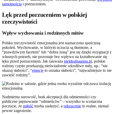
samotnością
i porzuceniem.
Lęk przed porzuceniem w polskiej
rzeczywistości
Wpływ wychowania i rodzinnych mitów
Polska rzeczywistość emocjonalna jest naznaczona spuścizną
pokoleń. Wychowanie, w którym uczucia są tłumione, a
“prawdziwym facetem” lub “dobra żoną” jest się dzięki rezygnacji z
własnych potrzeb, nie pozostaje bez wpływu na kształtowanie się
lęku przed porzuceniem. Jak zauważa
nieidealnaanna.pl
, polskie
rodziny często przekazują nieświadomie szkodliwe mity, np.: “nie
okazuj słabości”, “
emocje
to oznaka słabości”, “najważniejsze to nie
zawieść rodziny”.
Nadmierna surowość, brak akceptacji dla odmienności czy
publiczne piętnowanie “odmieńców” – wszystko to wzmacnia
poczucie, że
miłość
trzeba zasłużyć, a
odrzucenie
to realne, niemal
pewne zagrożenie.