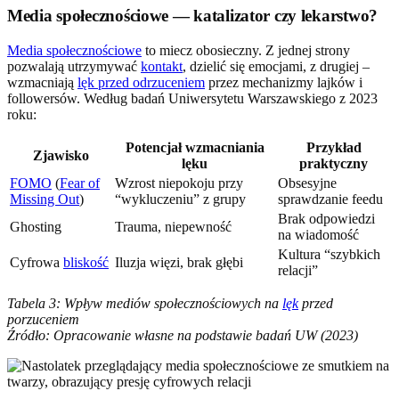
Media społecznościowe — katalizator czy lekarstwo?
Media społecznościowe
to miecz obosieczny. Z jednej strony
pozwalają utrzymywać
kontakt
, dzielić się emocjami, z drugiej –
wzmacniają
lęk przed odrzuceniem
przez mechanizmy lajków i
followersów. Według badań Uniwersytetu Warszawskiego z 2023
roku:
Potencjał wzmacniania
Przykład
Zjawisko
lęku
praktyczny
FOMO
(
Fear of
Wzrost niepokoju przy
Obsesyjne
Missing Out
)
“wykluczeniu” z grupy
sprawdzanie feedu
Brak odpowiedzi
Ghosting
Trauma, niepewność
na wiadomość
Kultura “szybkich
Cyfrowa
bliskość
Iluzja więzi, brak głębi
relacji”
Tabela 3: Wpływ mediów społecznościowych na
lęk
przed
porzuceniem
Źródło: Opracowanie własne na podstawie badań UW (2023)