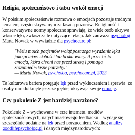
Religia, społeczeństwo i tabu wokół emocji
W polskim społeczeństwie rozmowa o emocjach pozostaje trudnym
tematem, często skrywanym za fasadą pozorów. Religijność i
konserwatywne normy społeczne sprawiają, że wiele osób ukrywa
własne lęki, zwłaszcza te dotyczące relacji. Jak zauważa
psycholog
Marta Nowak w wywiadzie dla
psychocare.pl
:
"Wielu moich pacjentów wciąż postrzega wyrażanie lęku
jako przejaw słabości lub braku wiary. A przecież to
emocja, która chroni nas przed stratą i pomaga
zrozumieć własne potrzeby."
— Marta Nowak,
psycholog
,
psychocare.pl, 2023
Ta kulturowa bariera potęguje
lęk
przed wykluczeniem i sprawia, że
osoby nim dotknięte jeszcze głębiej ukrywają swoje
emocje
.
Czy pokolenie Z jest bardziej narażone?
Pokolenie Z – wychowane w erze internetu, mediów
społecznościowych, natychmiastowego feedbacku – wydaje się
szczególnie podatne na
lęk
przed porzuceniem. Według
analizy
goodlifepsycholog.pl
i danych międzynarodowych: