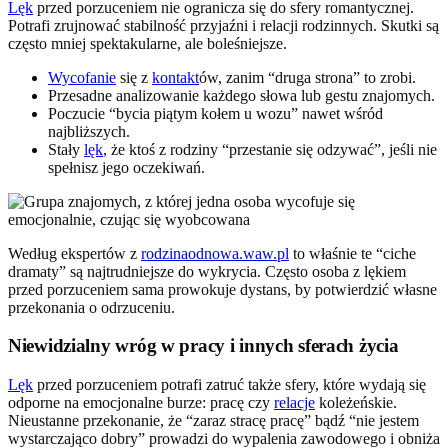
Lęk
przed porzuceniem nie ogranicza się do sfery romantycznej.
Potrafi zrujnować stabilność przyjaźni i relacji rodzinnych. Skutki są
często mniej spektakularne, ale boleśniejsze.
Wycofanie
się z
kontakt
ów, zanim “druga strona” to zrobi.
Przesadne analizowanie każdego słowa lub gestu znajomych.
Poczucie “bycia piątym kołem u wozu” nawet wśród
najbliższych.
Stały
lęk
, że ktoś z rodziny “przestanie się odzywać”, jeśli nie
spełnisz jego oczekiwań.
Według ekspertów z
rodzinaodnowa.waw.pl
to właśnie te “ciche
dramaty” są najtrudniejsze do wykrycia. Często osoba z lękiem
przed porzuceniem sama prowokuje dystans, by potwierdzić własne
przekonania o odrzuceniu.
Niewidzialny wróg w pracy i innych sferach życia
Lęk
przed porzuceniem potrafi zatruć także sfery, które wydają się
odporne na emocjonalne burze: pracę czy
relacje
koleżeńskie.
Nieustanne przekonanie, że “zaraz stracę pracę” bądź “nie jestem
wystarczająco dobry” prowadzi do wypalenia zawodowego i obniża