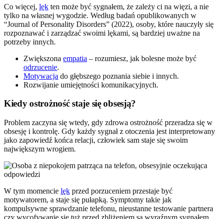
Co więcej,
lęk
ten może być sygnałem, że zależy ci na więzi, a nie
tylko na własnej wygodzie. Według badań opublikowanych w
“Journal of Personality Disorders” (2022), osoby, które nauczyły się
rozpoznawać i zarządzać swoimi lękami, są bardziej uważne na
potrzeby innych.
Zwiększona
empatia
– rozumiesz, jak bolesne może być
odrzucenie
.
Motywacja
do głębszego poznania siebie i innych.
Rozwijanie umiejętności komunikacyjnych.
Kiedy ostrożność staje się obsesją?
Problem zaczyna się wtedy, gdy zdrowa ostrożność przeradza się w
obsesję i kontrolę. Gdy każdy sygnał z otoczenia jest interpretowany
jako zapowiedź końca relacji, człowiek sam staje się swoim
największym wrogiem.
W tym momencie
lęk
przed porzuceniem przestaje być
motywatorem, a staje się pułapką. Symptomy takie jak
kompulsywne sprawdzanie telefonu, nieustanne testowanie partnera
czy wycofywanie się tuż przed zbliżeniem są wyraźnym sygnałem,