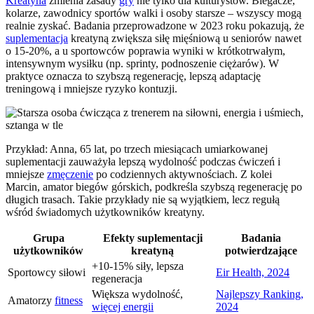
Kreatyna
zmienia zasady
gry
nie tylko dla kulturystów. Biegacze,
kolarze, zawodnicy sportów walki i osoby starsze – wszyscy mogą
realnie zyskać. Badania przeprowadzone w 2023 roku pokazują, że
suplementacja
kreatyną zwiększa siłę mięśniową u seniorów nawet
o 15-20%, a u sportowców poprawia wyniki w krótkotrwałym,
intensywnym wysiłku (np. sprinty, podnoszenie ciężarów). W
praktyce oznacza to szybszą regenerację, lepszą adaptację
treningową i mniejsze ryzyko kontuzji.
Przykład: Anna, 65 lat, po trzech miesiącach umiarkowanej
suplementacji zauważyła lepszą wydolność podczas ćwiczeń i
mniejsze
zmęczenie
po codziennych aktywnościach. Z kolei
Marcin, amator biegów górskich, podkreśla szybszą regenerację po
długich trasach. Takie przykłady nie są wyjątkiem, lecz regułą
wśród świadomych użytkowników kreatyny.
Grupa
Efekty suplementacji
Badania
użytkowników
kreatyną
potwierdzające
+10-15% siły, lepsza
Sportowcy siłowi
Eir Health, 2024
regeneracja
Większa wydolność,
Najlepszy Ranking,
Amatorzy
fitness
więcej energii
2024