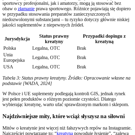
sportowcy profesjonalni, jak i amatorzy, mogą ją stosować bez
obaw o
złamanie
prawa sportowego. Różnice pojawiają się dopiero
w przypadku stosowania preparatów zanieczyszczonych
niedozwolonymi substancjami – tu ryzyko dotyczy głównie niskiej
jakości suplementów z niepewnych źródeł.
Status prawny
Przypadki dopingu z
Jurysdykcja
kreatyny
kreatyną
Polska
Legalna, OTC
Brak
Unia
Legalna, OTC
Brak
Europejska
USA
Legalna, OTC
Brak
Tabela 3: Status prawny kreatyny. Źródło: Opracowanie własne na
podstawie [WADA, 2024]
W Polsce i UE suplementy podlegają kontroli GIS, jednak rynek
jest pełen produktów o różnym poziomie czystości. Dlatego
wybierając kreatynę, warto ufać sprawdzonym markom i sklepom.
Najdziwniejsze mity, które wciąż słyszysz na siłowni
Mitów o kreatynie jest więcej niż fałszywych repów na Instagramie.
Najczęściej powtarzane to: “
kreatyna
powoduje łysienie”, “zalewa