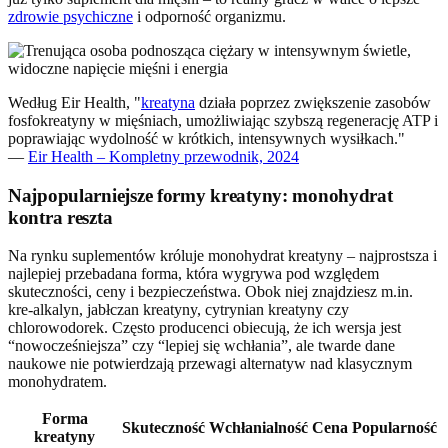
zdrowie psychiczne
i odporność organizmu.
Według Eir Health, "
kreatyna
działa poprzez zwiększenie zasobów
fosfokreatyny w mięśniach, umożliwiając szybszą regenerację ATP i
poprawiając wydolność w krótkich, intensywnych wysiłkach."
—
Eir Health – Kompletny przewodnik, 2024
Najpopularniejsze formy kreatyny: monohydrat
kontra reszta
Na rynku suplementów króluje monohydrat kreatyny – najprostsza i
najlepiej przebadana forma, która wygrywa pod względem
skuteczności, ceny i bezpieczeństwa. Obok niej znajdziesz m.in.
kre-alkalyn, jabłczan kreatyny, cytrynian kreatyny czy
chlorowodorek. Często producenci obiecują, że ich wersja jest
“nowocześniejsza” czy “lepiej się wchłania”, ale twarde dane
naukowe nie potwierdzają przewagi alternatyw nad klasycznym
monohydratem.
Forma
Skuteczność
Wchłanialność
Cena
Popularność
kreatyny