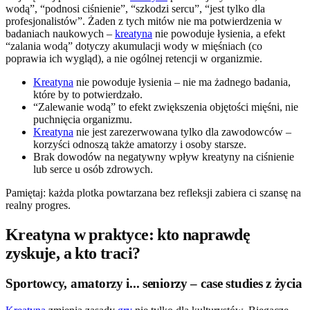
wodą”, “podnosi ciśnienie”, “szkodzi sercu”, “jest tylko dla
profesjonalistów”. Żaden z tych mitów nie ma potwierdzenia w
badaniach naukowych –
kreatyna
nie powoduje łysienia, a efekt
“zalania wodą” dotyczy akumulacji wody w mięśniach (co
poprawia ich wygląd), a nie ogólnej retencji w organizmie.
Kreatyna
nie powoduje łysienia – nie ma żadnego badania,
które by to potwierdzało.
“Zalewanie wodą” to efekt zwiększenia objętości mięśni, nie
puchnięcia organizmu.
Kreatyna
nie jest zarezerwowana tylko dla zawodowców –
korzyści odnoszą także amatorzy i osoby starsze.
Brak dowodów na negatywny wpływ kreatyny na ciśnienie
lub serce u osób zdrowych.
Pamiętaj: każda plotka powtarzana bez refleksji zabiera ci szansę na
realny progres.
Kreatyna w praktyce: kto naprawdę
zyskuje, a kto traci?
Sportowcy, amatorzy i... seniorzy – case studies z życia