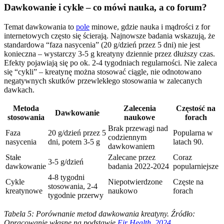
Dawkowanie i cykle – co mówi nauka, a co forum?
Temat dawkowania to
pole
minowe, gdzie nauka i mądrości z for
internetowych często się ścierają. Najnowsze badania wskazują, że
standardowa “faza nasycenia” (20 g/dzień przez 5 dni) nie jest
konieczna – wystarczy 3-5 g kreatyny dziennie przez dłuższy czas.
Efekty pojawiają się po ok. 2-4 tygodniach regularności. Nie zaleca
się “cykli” – kreatynę można stosować ciągle, nie odnotowano
negatywnych skutków przewlekłego stosowania w zalecanych
dawkach.
Metoda
Zalecenia
Częstość na
Dawkowanie
stosowania
naukowe
forach
Brak przewagi nad
Faza
20 g/dzień przez 5
Popularna w
codziennym
nasycenia
dni, potem 3-5 g
latach 90.
dawkowaniem
Stałe
Zalecane przez
Coraz
3-5 g/dzień
dawkowanie
badania 2022-2024
popularniejsze
4-8 tygodni
Cykle
Niepotwierdzone
Częste na
stosowania, 2-4
kreatynowe
naukowo
forach
tygodnie przerwy
Tabela 5: Porównanie metod dawkowania kreatyny. Źródło:
Opracowanie własne na podstawie
Eir Health, 2024