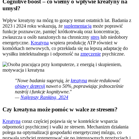
Cognitive boost – co wiemy o wpływie kreatyny na
umysł?
Wpływ kreatyny na mózg to gorący temat ostatnich lat. Badania z
2023 i 2024 roku wskazują, że
suplementacja
może poprawić
funkcje poznawcze, pamięć krótkotrwałą oraz koncentrację,
zwłaszcza u osób narażonych na chroniczny
stres
lub niedobory
energetyczne.
Kreatyna
wspiera produkcję ATP również w
komórkach nerwowych, co przekłada się na lepszą adaptację do
wysiłku intelektualnego i odporność na
zmęczenie
psychiczne.
"Nowe badania sugerują, że
kreatyna
może redukować
objawy depresji
nawet o 50%, poprawiając jednocześnie
nastrój i funkcje kognitywne."
—
Najlepszy Ranking, 2024
Czy kreatyna może pomóc w walce ze stresem?
Kreatyna
coraz częściej pojawia się w kontekście wsparcia
odporności psychicznej i walki ze stresem. Mechanizm działania
polega na optymalizacji gospodarki energetycznej mózgu, co
pozwala szybciej regenerować się po intensywnych przeżyciach i