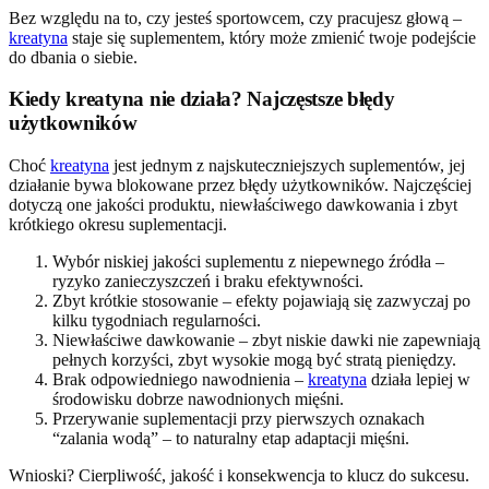
Bez względu na to, czy jesteś sportowcem, czy pracujesz głową –
kreatyna
staje się suplementem, który może zmienić twoje podejście
do dbania o siebie.
Kiedy kreatyna nie działa? Najczęstsze błędy
użytkowników
Choć
kreatyna
jest jednym z najskuteczniejszych suplementów, jej
działanie bywa blokowane przez błędy użytkowników. Najczęściej
dotyczą one jakości produktu, niewłaściwego dawkowania i zbyt
krótkiego okresu suplementacji.
Wybór niskiej jakości suplementu z niepewnego źródła –
ryzyko zanieczyszczeń i braku efektywności.
Zbyt krótkie stosowanie – efekty pojawiają się zazwyczaj po
kilku tygodniach regularności.
Niewłaściwe dawkowanie – zbyt niskie dawki nie zapewniają
pełnych korzyści, zbyt wysokie mogą być stratą pieniędzy.
Brak odpowiedniego nawodnienia –
kreatyna
działa lepiej w
środowisku dobrze nawodnionych mięśni.
Przerywanie suplementacji przy pierwszych oznakach
“zalania wodą” – to naturalny etap adaptacji mięśni.
Wnioski? Cierpliwość, jakość i konsekwencja to klucz do sukcesu.