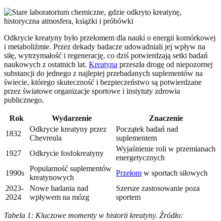
Odkrycie kreatyny było przełomem dla nauki o energii komórkowej
i metaboliźmie. Przez dekady badacze udowadniali jej wpływ na
siłę, wytrzymałość i regenerację, co dziś potwierdzają setki badań
naukowych z ostatnich lat.
Kreatyna
przeszła drogę od niepozornej
substancji do jednego z najlepiej przebadanych suplementów na
świecie, którego skuteczność i bezpieczeństwo są potwierdzane
przez światowe organizacje sportowe i instytuty zdrowia
publicznego.
Rok
Wydarzenie
Znaczenie
Odkrycie kreatyny przez
Początek badań nad
1832
Chevreula
suplementem
Wyjaśnienie roli w przemianach
1927
Odkrycie fosfokreatyny
energetycznych
Popularność suplementów
1990s
Przełom
w sportach siłowych
kreatynowych
2023-
Nowe badania nad
Szersze zastosowanie poza
2024
wpływem na mózg
sportem
Tabela 1: Kluczowe momenty w historii kreatyny. Źródło: