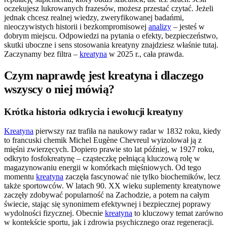
oczekujesz lukrowanych frazesów, możesz przestać czytać. Jeżeli
jednak chcesz realnej wiedzy, zweryfikowanej badańmi,
nieoczywistych historii i bezkompromisowej
analizy
– jesteś w
dobrym miejscu. Odpowiedzi na pytania o efekty, bezpieczeństwo,
skutki uboczne i sens stosowania kreatyny znajdziesz właśnie tutaj.
Zaczynamy bez filtra –
kreatyna
w 2025 r., cała prawda.
Czym naprawdę jest kreatyna i dlaczego
wszyscy o niej mówią?
Krótka historia odkrycia i ewolucji kreatyny
Kreatyna
pierwszy raz trafiła na naukowy radar w 1832 roku, kiedy
to francuski chemik Michel Eugène Chevreul wyizolował ją z
mięśni zwierzęcych. Dopiero prawie sto lat później, w 1927 roku,
odkryto fosfokreatynę – cząsteczkę pełniącą kluczową rolę w
magazynowaniu energii w komórkach mięśniowych. Od tego
momentu
kreatyna
zaczęła fascynować nie tylko biochemików, lecz
także sportowców. W latach 90. XX wieku suplementy kreatynowe
zaczęły zdobywać popularność na Zachodzie, a potem na całym
świecie, stając się synonimem efektywnej i bezpiecznej poprawy
wydolności fizycznej. Obecnie
kreatyna
to kluczowy temat zarówno
w kontekście sportu, jak i zdrowia psychicznego oraz regeneracji.