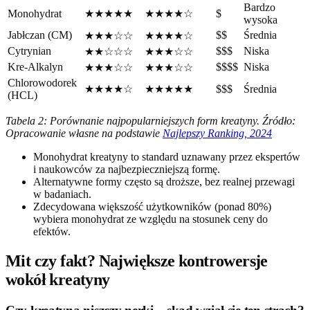
Bardzo
Monohydrat
★★★★★
★★★★☆
$
wysoka
Jabłczan (CM)
$$
Średnia
★★★☆☆
★★★★☆
Cytrynian
$$$
Niska
★★☆☆☆
★★★☆☆
Kre-Alkalyn
$$$$
Niska
★★★☆☆
★★★☆☆
Chlorowodorek
★★★★☆
★★★★★
$$$
Średnia
(HCL)
Tabela 2: Porównanie najpopularniejszych form kreatyny. Źródło:
Opracowanie własne na podstawie
Najlepszy Ranking, 2024
Monohydrat kreatyny to standard uznawany przez ekspertów
i naukowców za najbezpieczniejszą formę.
Alternatywne formy często są droższe, bez realnej przewagi
w badaniach.
Zdecydowana większość użytkowników (ponad 80%)
wybiera monohydrat ze względu na stosunek ceny do
efektów.
Mit czy fakt? Największe kontrowersje
wokół kreatyny