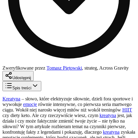
Zweryfikowane przez
Tomasz Piętowski
,
strateg, Across Gravity
Udostępnij
Spis treści
Kreatyna
– słowo, które elektryzuje siłownie, dzieli fora sportowe i
wywołuje
emocje
równie intensywne, co pierwsza seria martwego
ciągu. Wokół niej narosło więcej mitów niż wokół treningów
HIIT
czy diety keto. Ale czy rzeczywiście wiesz, czym
kreatyna
jest, jak
działa i czy może faktycznie zmienić twoje życie – nie tylko na
siłowni? W tym artykule rozbieram temat na czynniki pierwsze,
konfrontuję fakty z legendami i pokazuję, dlaczego
kreatyna
zyskała
reputację suplementu, który budzi szacunek, ale też strach. Jeśli