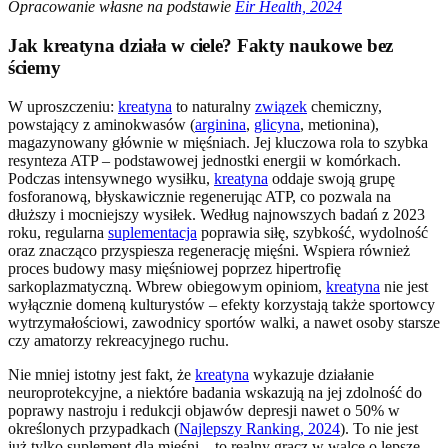
Opracowanie własne na podstawie
Eir Health, 2024
Jak kreatyna działa w ciele? Fakty naukowe bez
ściemy
W uproszczeniu:
kreatyna
to naturalny
związek
chemiczny,
powstający z aminokwasów (
arginina
,
glicyna
, metionina),
magazynowany głównie w mięśniach. Jej kluczowa rola to szybka
resynteza ATP – podstawowej jednostki energii w komórkach.
Podczas intensywnego wysiłku,
kreatyna
oddaje swoją grupę
fosforanową, błyskawicznie regenerując ATP, co pozwala na
dłuższy i mocniejszy wysiłek. Według najnowszych badań z 2023
roku, regularna
suplementacja
poprawia siłę, szybkość, wydolność
oraz znacząco przyspiesza regenerację mięśni. Wspiera również
proces budowy masy mięśniowej poprzez hipertrofię
sarkoplazmatyczną. Wbrew obiegowym opiniom,
kreatyna
nie jest
wyłącznie domeną kulturystów – efekty korzystają także sportowcy
wytrzymałościowi, zawodnicy sportów walki, a nawet osoby starsze
czy amatorzy rekreacyjnego ruchu.
Nie mniej istotny jest fakt, że
kreatyna
wykazuje działanie
neuroprotekcyjne, a niektóre badania wskazują na jej zdolność do
poprawy nastroju i redukcji objawów depresji nawet o 50% w
określonych przypadkach (
Najlepszy Ranking, 2024
). To nie jest
już tylko suplement dla mięśni – to realny gracz w walce o lepsze