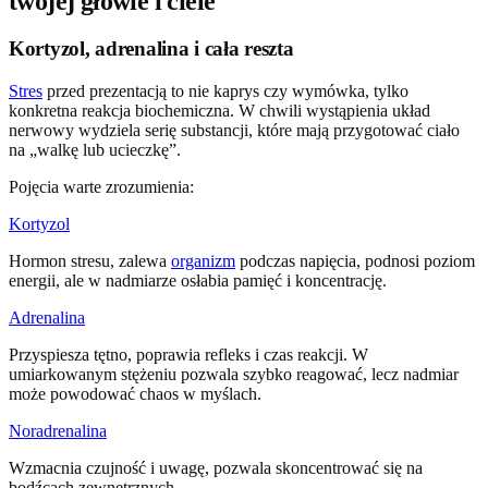
twojej głowie i ciele
Kortyzol, adrenalina i cała reszta
Stres
przed prezentacją to nie kaprys czy wymówka, tylko
konkretna reakcja biochemiczna. W chwili wystąpienia układ
nerwowy wydziela serię substancji, które mają przygotować ciało
na „walkę lub ucieczkę”.
Pojęcia warte zrozumienia:
Kortyzol
Hormon stresu, zalewa
organizm
podczas napięcia, podnosi poziom
energii, ale w nadmiarze osłabia pamięć i koncentrację.
Adrenalina
Przyspiesza tętno, poprawia refleks i czas reakcji. W
umiarkowanym stężeniu pozwala szybko reagować, lecz nadmiar
może powodować chaos w myślach.
Noradrenalina
Wzmacnia czujność i uwagę, pozwala skoncentrować się na
bodźcach zewnętrznych.