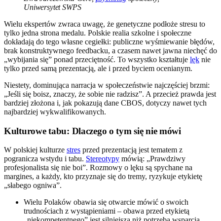
Uniwersytet SWPS
Wielu ekspertów zwraca uwagę, że genetyczne podłoże stresu to
tylko jedna strona medalu. Polskie realia szkolne i społeczne
dokładają do tego własne cegiełki: publiczne wyśmiewanie błędów,
brak konstruktywnego feedbacku, a czasem nawet jawna niechęć do
„wybijania się” ponad przeciętność. To wszystko kształtuje
lęk
nie
tylko przed samą prezentacją, ale i przed byciem ocenianym.
Niestety, dominująca narracja w społeczeństwie najczęściej brzmi:
„Jeśli się boisz, znaczy, że sobie nie radzisz”. A przecież prawda jest
bardziej złożona i, jak pokazują dane CBOS, dotyczy nawet tych
najbardziej wykwalifikowanych.
Kulturowe tabu: Dlaczego o tym się nie mówi
W polskiej kulturze
stres
przed prezentacją jest tematem z
pogranicza wstydu i tabu.
Stereotypy
mówią: „Prawdziwy
profesjonalista się nie boi”. Rozmowy o lęku są spychane na
margines, a każdy, kto przyznaje się do tremy, ryzykuje etykietę
„słabego ogniwa”.
Wielu Polaków obawia się otwarcie mówić o swoich
trudnościach z wystąpieniami – obawa przed etykietą
„niekompetentnego” jest silniejsza niż potrzeba wsparcia.