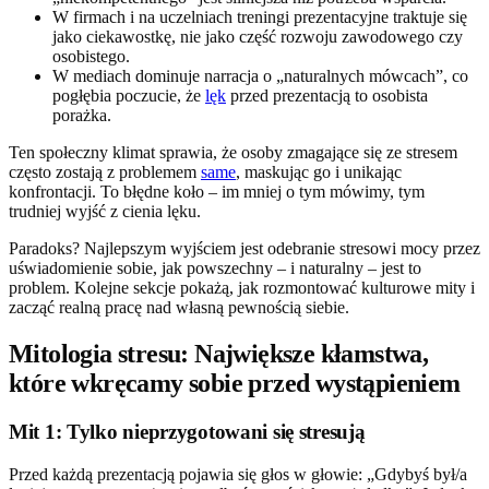
W firmach i na uczelniach treningi prezentacyjne traktuje się
jako ciekawostkę, nie jako część rozwoju zawodowego czy
osobistego.
W mediach dominuje narracja o „naturalnych mówcach”, co
pogłębia poczucie, że
lęk
przed prezentacją to osobista
porażka.
Ten społeczny klimat sprawia, że osoby zmagające się ze stresem
często zostają z problemem
same
, maskując go i unikając
konfrontacji. To błędne koło – im mniej o tym mówimy, tym
trudniej wyjść z cienia lęku.
Paradoks? Najlepszym wyjściem jest odebranie stresowi mocy przez
uświadomienie sobie, jak powszechny – i naturalny – jest to
problem. Kolejne sekcje pokażą, jak rozmontować kulturowe mity i
zacząć realną pracę nad własną pewnością siebie.
Mitologia stresu: Największe kłamstwa,
które wkręcamy sobie przed wystąpieniem
Mit 1: Tylko nieprzygotowani się stresują
Przed każdą prezentacją pojawia się głos w głowie: „Gdybyś był/a