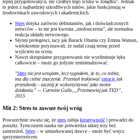
lepiej przygotowany/a, nie czułbyś tego ścisku w żołądku”. Jednak
to jeden z najbardziej szkodliwych mitów, jakie funkcjonują w
środowiskach zawodowych i akademickich.
Stres
dotyka zarówno debiutantów, jak i doświadczonych
mówców – to nie jest kwestia „niedouczenia”, ale normalna
reakcja układu nerwowego.
Słynni prelegenci, tacy jak Barack Obama czy Emma Watson,
wielokrotnie przyznawali, że nadal czują tremę przed
wyjściem na scenę.
Nawet skrupulatne przygotowanie nie wyeliminuje lęku
całkowicie – może go jedynie zminimalizować.
"
Stres
nie jest wrogiem, lecz sygnałem, że to, co robisz,
ma dla ciebie znaczenie. Przestań traktować
emocje
jak
przeszkodę – zacznij je wykorzystywać jako motor
działania." — Carmine Gallo, „Przemawiaj jak TED”,
2015
Mit 2: Stres to zawsze twój wróg
Powszechnie uważa się, że
stres
zabija
kreatywność
i prowadzi do
porażki. Tymczasem nauka nie potwierdza takiej tezy bez
zastrzeżeń.
Stres
– w umiarkowanej dawce – może być wręcz
sprzymierzeńcem.