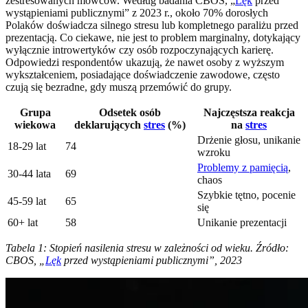
zestresowanych mówców. Według badania CBOS, „
Lęk
przed
wystąpieniami publicznymi” z 2023 r., około 70% dorosłych
Polaków doświadcza silnego stresu lub kompletnego paraliżu przed
prezentacją. Co ciekawe, nie jest to problem marginalny, dotykający
wyłącznie introwertyków czy osób rozpoczynających karierę.
Odpowiedzi respondentów ukazują, że nawet osoby z wyższym
wykształceniem, posiadające doświadczenie zawodowe, często
czują się bezradne, gdy muszą przemówić do grupy.
Grupa
Odsetek osób
Najczęstsza reakcja
wiekowa
deklarujących
stres
(%)
na
stres
Drżenie głosu, unikanie
18-29 lat
74
wzroku
Problemy z pamięcią
,
30-44 lata
69
chaos
Szybkie tętno, pocenie
45-59 lat
65
się
60+ lat
58
Unikanie prezentacji
Tabela 1: Stopień nasilenia stresu w zależności od wieku. Źródło:
CBOS, „
Lęk
przed wystąpieniami publicznymi”, 2023