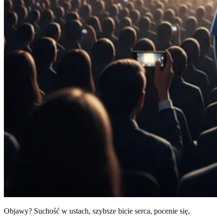
Objawy? Suchość w ustach, szybsze bicie serca, pocenie się,