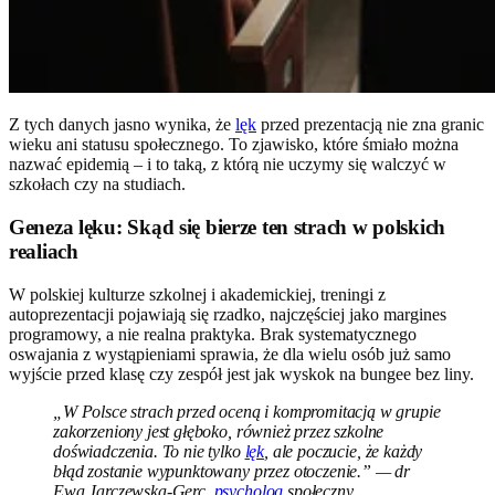
Z tych danych jasno wynika, że
lęk
przed prezentacją nie zna granic
wieku ani statusu społecznego. To zjawisko, które śmiało można
nazwać epidemią – i to taką, z którą nie uczymy się walczyć w
szkołach czy na studiach.
Geneza lęku: Skąd się bierze ten strach w polskich
realiach
W polskiej kulturze szkolnej i akademickiej, treningi z
autoprezentacji pojawiają się rzadko, najczęściej jako margines
programowy, a nie realna praktyka. Brak systematycznego
oswajania z wystąpieniami sprawia, że dla wielu osób już samo
wyjście przed klasę czy zespół jest jak wyskok na bungee bez liny.
„W Polsce strach przed oceną i kompromitacją w grupie
zakorzeniony jest głęboko, również przez szkolne
doświadczenia. To nie tylko
lęk
, ale poczucie, że każdy
błąd zostanie wypunktowany przez otoczenie.” — dr
Ewa Jarczewska-Gerc,
psycholog
społeczny,