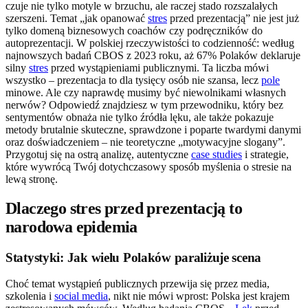
czuje nie tylko motyle w brzuchu, ale raczej stado rozszalałych
szerszeni. Temat „jak opanować
stres
przed prezentacją” nie jest już
tylko domeną biznesowych coachów czy podręczników do
autoprezentacji. W polskiej rzeczywistości to codzienność: według
najnowszych badań CBOS z 2023 roku, aż 67% Polaków deklaruje
silny
stres
przed wystąpieniami publicznymi. Ta liczba mówi
wszystko – prezentacja to dla tysięcy osób nie szansa, lecz
pole
minowe. Ale czy naprawdę musimy być niewolnikami własnych
nerwów? Odpowiedź znajdziesz w tym przewodniku, który bez
sentymentów obnaża nie tylko źródła lęku, ale także pokazuje
metody brutalnie skuteczne, sprawdzone i poparte twardymi danymi
oraz doświadczeniem – nie teoretyczne „motywacyjne slogany”.
Przygotuj się na ostrą analizę, autentyczne
case studies
i strategie,
które wywrócą Twój dotychczasowy sposób myślenia o stresie na
lewą stronę.
Dlaczego stres przed prezentacją to
narodowa epidemia
Statystyki: Jak wielu Polaków paraliżuje scena
Choć temat wystąpień publicznych przewija się przez media,
szkolenia i
social media
, nikt nie mówi wprost: Polska jest krajem