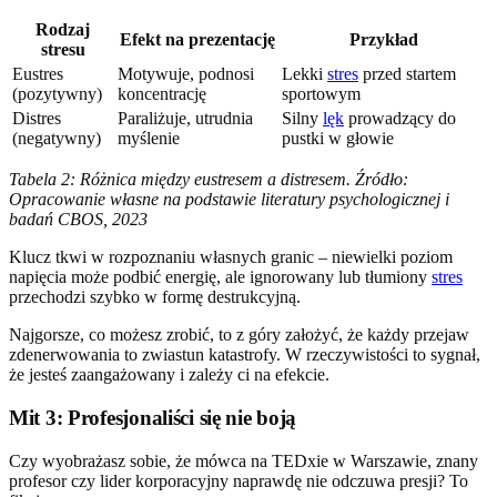
Rodzaj
Efekt na prezentację
Przykład
stresu
Eustres
Motywuje, podnosi
Lekki
stres
przed startem
(pozytywny)
koncentrację
sportowym
Distres
Paraliżuje, utrudnia
Silny
lęk
prowadzący do
(negatywny)
myślenie
pustki w głowie
Tabela 2: Różnica między eustresem a distresem. Źródło:
Opracowanie własne na podstawie literatury psychologicznej i
badań CBOS, 2023
Klucz tkwi w rozpoznaniu własnych granic – niewielki poziom
napięcia może podbić energię, ale ignorowany lub tłumiony
stres
przechodzi szybko w formę destrukcyjną.
Najgorsze, co możesz zrobić, to z góry założyć, że każdy przejaw
zdenerwowania to zwiastun katastrofy. W rzeczywistości to sygnał,
że jesteś zaangażowany i zależy ci na efekcie.
Mit 3: Profesjonaliści się nie boją
Czy wyobrażasz sobie, że mówca na TEDxie w Warszawie, znany
profesor czy lider korporacyjny naprawdę nie odczuwa presji? To