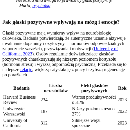
"Nie każda miła uwaga to prawdziwy głask pozytywny."
— Marta,
psycholog
Jak głaski pozytywne wpływają na mózg i emocje?
Głaski pozytywne mają wymierny wpływ na neurobiologię
człowieka. Badania potwierdzają, że autentyczne uznanie aktywuje
uwalnianie dopaminy i oxytocyny – hormonów odpowiedzialnych
za poczucie szczęścia, przywiązania i motywacji (
University of
California, 2023
). Osoby regularnie doświadczające głasków
pozytywnych charakteryzują się niższym poziomem kortyzolu
(hormonu stresu) i wyższą odpornością psychiczną. Przekłada się to
na lepsze
relacje
, większą satysfakcję z pracy i szybszą regenerację
po porażkach.
Liczba
Efekt głasków
Badanie
Rok
uczestników
pozytywnych
Harvard Business
Wzrost produktywności
234
2023
Review
o 31%
Uniwersytet
Niższy poziom stresu o
187
2022
Warszawski
27%
University of
Silniejsze więzi
312
2023
California
społeczne