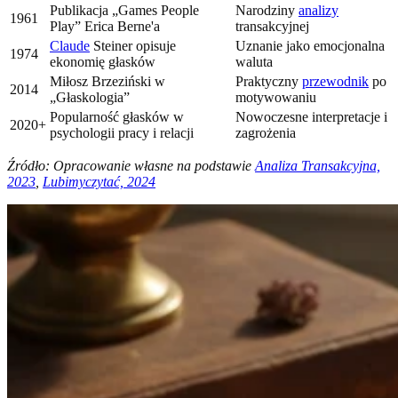
Publikacja „Games People
Narodziny
analizy
1961
Play” Erica Berne'a
transakcyjnej
Claude
Steiner opisuje
Uznanie jako emocjonalna
1974
ekonomię głasków
waluta
Miłosz Brzeziński w
Praktyczny
przewodnik
po
2014
„Głaskologia”
motywowaniu
Popularność głasków w
Nowoczesne interpretacje i
2020+
psychologii pracy i relacji
zagrożenia
Źródło: Opracowanie własne na podstawie
Analiza Transakcyjna,
2023
,
Lubimyczytać, 2024