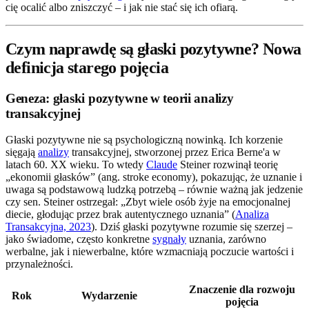
cię ocalić albo zniszczyć – i jak nie stać się ich ofiarą.
Czym naprawdę są głaski pozytywne? Nowa
definicja starego pojęcia
Geneza: głaski pozytywne w teorii analizy
transakcyjnej
Głaski pozytywne nie są psychologiczną nowinką. Ich korzenie
sięgają
analizy
transakcyjnej, stworzonej przez Erica Berne'a w
latach 60. XX wieku. To wtedy
Claude
Steiner rozwinął teorię
„ekonomii głasków” (ang. stroke economy), pokazując, że uznanie i
uwaga są podstawową ludzką potrzebą – równie ważną jak jedzenie
czy sen. Steiner ostrzegał: „Zbyt wiele osób żyje na emocjonalnej
diecie, głodując przez brak autentycznego uznania” (
Analiza
Transakcyjna, 2023
). Dziś głaski pozytywne rozumie się szerzej –
jako świadome, często konkretne
sygnały
uznania, zarówno
werbalne, jak i niewerbalne, które wzmacniają poczucie wartości i
przynależności.
Znaczenie dla rozwoju
Rok
Wydarzenie
pojęcia