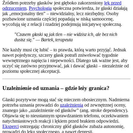
Źródłem potrzeby głasków jest głęboko zakorzeniony
lęk przed
odrzuceniem
.
Psychologia
społeczna potwierdza, że głaski działają
jak „emocjonalny tlen” – niewidzialny, lecz niezbędny. Osoby
pozbawione uznania częściej popadają w niską samoocenę,
wycofują się z relacji i rzadziej podejmują inicjatywę społeczną.
"Czasem głaski są jak tlen – nie widzisz ich, ale bez nich
dusisz się." — Bartek, terapeuta
Nie każdy musi cię lubić – to prawda, którą warto przyjąć. Jednak
nawet pojedynczy, szczery głask potrafi zniwelować tygodnie
wewnętrznego napięcia i niepewności. Dlatego tak ważne jest, aby
uczyć się zarówno przyjmować, jak i dawać głaski – niezależnie od
poziomu społecznej akceptacji.
Uzależnienie od uznania – gdzie leży granica?
Głaski pozytywne mogą stać się mieczem obosiecznym. Nadmierna
potrzeba uznania prowadzi do
uzależnienia
od zewnętrznej oceny,
znanego jako „uzależnienie od głasków” (ang. stroke dependency).
Objawia się to nieustannym sprawdzaniem telefonu, oczekiwaniem
natychmiastowych reakcji i lękiem przed brakiem odpowiedzi.
Eksperci
ostrzegają: chroniczny głód głasków zubaża autonomię,
prowadzi do lęku społecznego, a nawet depresji.