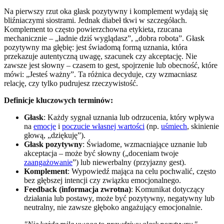
Na pierwszy rzut oka głask pozytywny i komplement wydają się
bliźniaczymi siostrami. Jednak diabeł tkwi w szczegółach.
Komplement to często powierzchowna etykieta, rzucana
mechanicznie – „ładnie dziś wyglądasz”, „dobra robota”. Głask
pozytywny ma głębię: jest świadomą formą uznania, która
przekazuje autentyczną uwagę, szacunek czy akceptację. Nie
zawsze jest słowny – czasem to gest, spojrzenie lub obecność, które
mówi: „Jesteś ważny”. Ta różnica decyduje, czy wzmacniasz
relację, czy tylko pudrujesz rzeczywistość.
Definicje kluczowych terminów:
Głask
: Każdy sygnał uznania lub odrzucenia, który wpływa
na
emocje
i
poczucie własnej wartości
(np.
uśmiech
, skinienie
głową, „dziękuję”).
Głask pozytywny
: Świadome, wzmacniające uznanie lub
akceptacja – może być słowny („doceniam twoje
zaangażowanie
”) lub niewerbalny (przyjazny gest).
Komplement
: Wypowiedź mająca na celu pochwalić, często
bez głębszej intencji czy związku emocjonalnego.
Feedback (informacja zwrotna)
: Komunikat dotyczący
działania lub postawy, może być pozytywny, negatywny lub
neutralny, nie zawsze głęboko angażujący emocjonalnie.