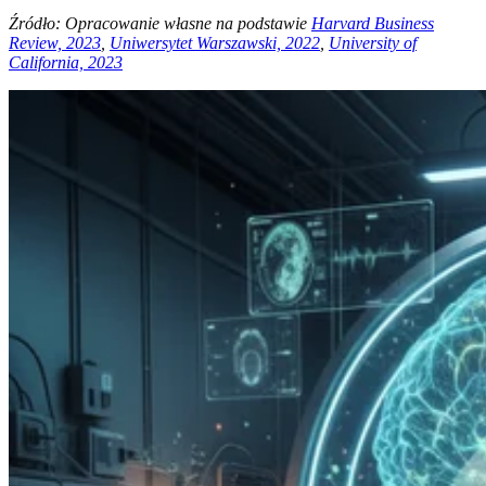
Źródło: Opracowanie własne na podstawie
Harvard Business
Review, 2023
,
Uniwersytet Warszawski, 2022
,
University of
California, 2023