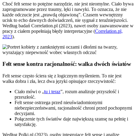
Choć felt sense to potężne narzędzie, nie jest nieomylne. Ciało bywa
zaprogramowane przez traumy, lęki i nawyki. To oznacza, że nie
każde odczucie jest „prawdą objawioną”. Czasem wewnętrzny
ucisk to echo dawnych doświadczeń, nie sygnał z teraźniejszości.
Według badań Correlation.pl (2023), nawet osoby zaawansowane w
pracy z ciałem popełniają błędy interpretacyjne (
Correlation.pl,
2023
).
Felt sense kontra racjonalność: walka dwóch światów
Felt sense często ściera się z logicznym myśleniem. To nie jest
walka dobra i zła, lecz dwa języki opisujące rzeczywistość:
Ciało mówi o „
tu i teraz
”, rozum analizuje przyszłość i
przeszłość.
Felt sense ostrzega przed nieuświadomionymi
niebezpieczeństwami, racjonalność chroni przed pochopnymi
decyzjami.
Połączenie tych światów daje największą szansę na pełnię i
satysfakcję.
Według Polki.pl (2023), osoby integrujące felt sense i analizę