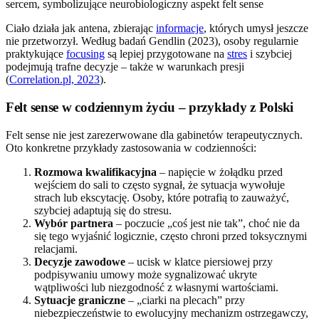
Ciało działa jak antena, zbierając
informacje
, których umysł jeszcze
nie przetworzył. Według badań Gendlin (2023), osoby regularnie
praktykujące
focusing
są lepiej przygotowane na
stres
i szybciej
podejmują trafne decyzje – także w warunkach presji
(
Correlation.pl, 2023
).
Felt sense w codziennym życiu – przykłady z Polski
Felt sense nie jest zarezerwowane dla gabinetów terapeutycznych.
Oto konkretne przykłady zastosowania w codzienności:
Rozmowa kwalifikacyjna
– napięcie w żołądku przed
wejściem do sali to często sygnał, że sytuacja wywołuje
strach lub ekscytację. Osoby, które potrafią to zauważyć,
szybciej adaptują się do stresu.
Wybór partnera
– poczucie „coś jest nie tak”, choć nie da
się tego wyjaśnić logicznie, często chroni przed toksycznymi
relacjami.
Decyzje zawodowe
– ucisk w klatce piersiowej przy
podpisywaniu umowy może sygnalizować ukryte
wątpliwości lub niezgodność z własnymi wartościami.
Sytuacje graniczne
– „ciarki na plecach” przy
niebezpieczeństwie to ewolucyjny mechanizm ostrzegawczy,