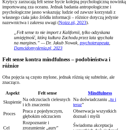
Krytycy zarzucają felt sense bycie kolejną psychologiczną nowinką
importowaną zza oceanu. Jednak badania antropologiczne i
psychologiczne jasno wskazują: ludzie od zawsze korzystali z
własnego ciała jako źródła informacji – różnice dotyczą jedynie
nazewnictwa i zakresu uwagi (
Noizz.pl, 2023
).
„Felt sense to nie import z Kalifornii, tylko odzyskana
umiejętność, którą kultura Zachodu przez lata spychała
na margines.” — Dr. Jakub Nowak,
psychoterapeuta
,
Damcidomyslenia.pl, 2023
Felt sense kontra mindfulness – podobieństwa i
różnice
Oba pojęcia są często mylone, jednak różnią się subtelnie, ale
znacząco.
Aspekt
Felt sense
Mindfulness
Na odczuciach cielesnych
Na doświadczaniu „
tu i
Skupienie
i ich znaczeniu
teraz
”
Praca z pojedynczym,
Obserwacja wszystkich
Proces
głębokim odczuciem
doznań i myśli
Rozpoznanie i
Świadoma akceptacja
Cel
zrozumienie „aury”