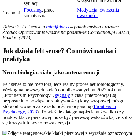
wszystkich doświadczeń
sytuacji
Focusing
, praca
Medytacja
,
ćwiczenia
Techniki
somatyczna
uważności
Tabela 2: Felt sense a
mindfulness
– podobieństwa i różnice.
Źródło: Opracowanie własne na podstawie Correlation.pl (2023),
Polki.pl (2023)
Jak działa felt sense? Co mówi nauka i
praktyka
Neurobiologia: ciało jako antena emocji
Felt sense to nie metafora, lecz realny proces neurobiologiczny.
Według najnowszych badań opublikowanych w 2023 roku w
„Frontiers in Psychology”,
sygnały
z ciała (interocepcja) są
bezpośrednio powiązane z aktywnością kory wyspowej mózgu,
która odpowiada za świadomość emocjonalną (
Frontiers in
Psychology, 2023
). To właśnie dlatego napięcie w żołądku czy
ucisk w klatce piersiowej może być pierwszą wskazówką, że zbliża
się kryzys lub przełomowa decyzja.