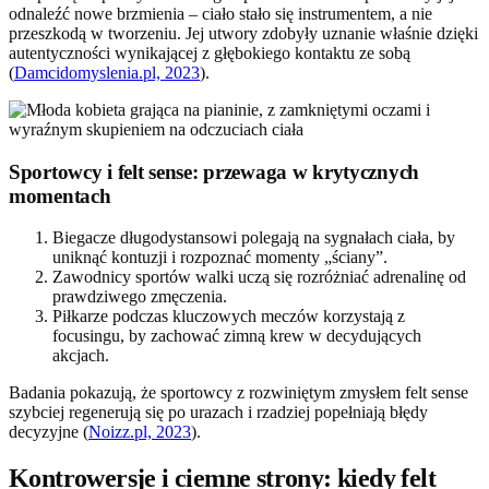
odnaleźć nowe brzmienia – ciało stało się instrumentem, a nie
przeszkodą w tworzeniu. Jej utwory zdobyły uznanie właśnie dzięki
autentyczności wynikającej z głębokiego kontaktu ze sobą
(
Damcidomyslenia.pl, 2023
).
Sportowcy i felt sense: przewaga w krytycznych
momentach
Biegacze długodystansowi polegają na sygnałach ciała, by
uniknąć kontuzji i rozpoznać momenty „ściany”.
Zawodnicy sportów walki uczą się rozróżniać adrenalinę od
prawdziwego zmęczenia.
Piłkarze podczas kluczowych meczów korzystają z
focusingu, by zachować zimną krew w decydujących
akcjach.
Badania pokazują, że sportowcy z rozwiniętym zmysłem felt sense
szybciej regenerują się po urazach i rzadziej popełniają błędy
decyzyjne (
Noizz.pl, 2023
).
Kontrowersje i ciemne strony: kiedy felt