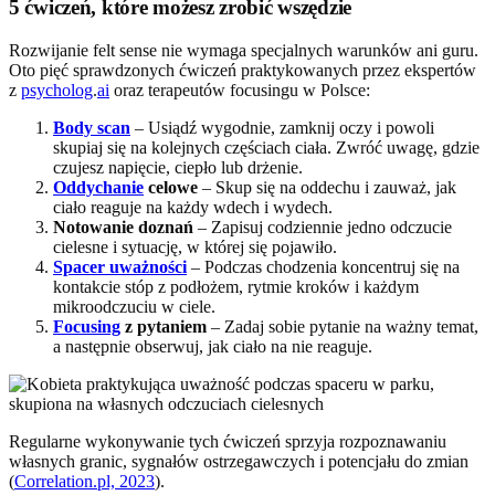
5 ćwiczeń, które możesz zrobić wszędzie
Rozwijanie felt sense nie wymaga specjalnych warunków ani guru.
Oto pięć sprawdzonych ćwiczeń praktykowanych przez ekspertów
z
psycholog
.
ai
oraz terapeutów focusingu w Polsce:
Body scan
– Usiądź wygodnie, zamknij oczy i powoli
skupiaj się na kolejnych częściach ciała. Zwróć uwagę, gdzie
czujesz napięcie, ciepło lub drżenie.
Oddychanie
celowe
– Skup się na oddechu i zauważ, jak
ciało reaguje na każdy wdech i wydech.
Notowanie doznań
– Zapisuj codziennie jedno odczucie
cielesne i sytuację, w której się pojawiło.
Spacer uważności
– Podczas chodzenia koncentruj się na
kontakcie stóp z podłożem, rytmie kroków i każdym
mikroodczuciu w ciele.
Focusing
z pytaniem
– Zadaj sobie pytanie na ważny temat,
a następnie obserwuj, jak ciało na nie reaguje.
Regularne wykonywanie tych ćwiczeń sprzyja rozpoznawaniu
własnych granic, sygnałów ostrzegawczych i potencjału do zmian
(
Correlation.pl, 2023
).