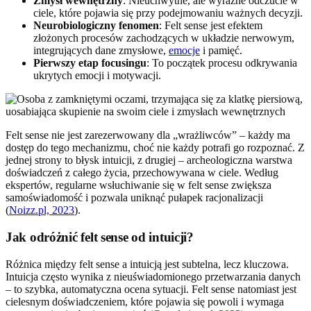
Zmysł wewnętrzny
: Nieuchwytne, ale wyraźne odczucie w
ciele, które pojawia się przy podejmowaniu ważnych decyzji.
Neurobiologiczny fenomen
: Felt sense jest efektem
złożonych procesów zachodzących w układzie nerwowym,
integrujących dane zmysłowe,
emocje
i pamięć.
Pierwszy etap focusingu
: To początek procesu odkrywania
ukrytych emocji i motywacji.
Felt sense nie jest zarezerwowany dla „wrażliwców” – każdy ma
dostęp do tego mechanizmu, choć nie każdy potrafi go rozpoznać. Z
jednej strony to błysk intuicji, z drugiej – archeologiczna warstwa
doświadczeń z całego życia, przechowywana w ciele. Według
ekspertów, regularne wsłuchiwanie się w felt sense zwiększa
samoświadomość i pozwala uniknąć pułapek racjonalizacji
(
Noizz.pl, 2023
).
Jak odróżnić felt sense od intuicji?
Różnica między felt sense a intuicją jest subtelna, lecz kluczowa.
Intuicja często wynika z nieuświadomionego przetwarzania danych
– to szybka, automatyczna ocena sytuacji. Felt sense natomiast jest
cielesnym doświadczeniem, które pojawia się powoli i wymaga