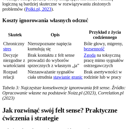
logiczną są bardziej skuteczne w rozwiązywaniu złożonych
problemów (
Polki.pl, 2023
).
Koszty ignorowania własnych odczuć
Przykład z życia
Skutek
Opis
codziennego
Chroniczny
Nierozpoznane napięcia
Bóle głowy, migreny,
stres
kumulują się
bezsenność
Decyzje
Brak kontaktu z felt sense
Zgoda
na toksyczną
niezgodne z
prowadzi do wyborów
pracę mimo sygnałów
wartościami
sprzecznych z własnym „ja”
ostrzegawczych
Rozpad
Niezauważanie sygnałów
Brak asertywności w
relacji
ciała utrudnia
stawianie granic
rodzinie lub w pracy
Tabela 3: Najczęstsze konsekwencje ignorowania felt sense. Źródło:
Opracowanie własne na podstawie Noizz.pl (2023), Correlation.pl
(2023)
Jak rozwinąć swój felt sense? Praktyczne
ćwiczenia i strategie