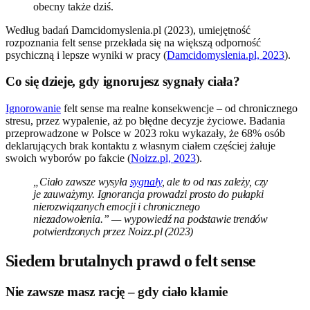
obecny także dziś.
Według badań Damcidomyslenia.pl (2023), umiejętność
rozpoznania felt sense przekłada się na większą odporność
psychiczną i lepsze wyniki w pracy (
Damcidomyslenia.pl, 2023
).
Co się dzieje, gdy ignorujesz sygnały ciała?
Ignorowanie
felt sense ma realne konsekwencje – od chronicznego
stresu, przez wypalenie, aż po błędne decyzje życiowe. Badania
przeprowadzone w Polsce w 2023 roku wykazały, że 68% osób
deklarujących brak kontaktu z własnym ciałem częściej żałuje
swoich wyborów po fakcie (
Noizz.pl, 2023
).
„Ciało zawsze wysyła
sygnały
, ale to od nas zależy, czy
je zauważymy. Ignorancja prowadzi prosto do pułapki
nierozwiązanych emocji i chronicznego
niezadowolenia.” — wypowiedź na podstawie trendów
potwierdzonych przez Noizz.pl (2023)
Siedem brutalnych prawd o felt sense
Nie zawsze masz rację – gdy ciało kłamie