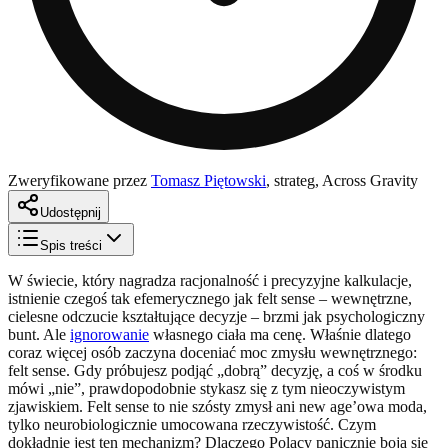
Zweryfikowane przez
Tomasz Piętowski
,
strateg, Across Gravity
Udostępnij
Spis treści
W świecie, który nagradza racjonalność i precyzyjne kalkulacje,
istnienie czegoś tak efemerycznego jak felt sense – wewnętrzne,
cielesne odczucie kształtujące decyzje – brzmi jak psychologiczny
bunt. Ale
ignorowanie
własnego ciała ma cenę. Właśnie dlatego
coraz więcej osób zaczyna doceniać moc zmysłu wewnętrznego:
felt sense. Gdy próbujesz podjąć „dobrą” decyzję, a coś w środku
mówi „nie”, prawdopodobnie stykasz się z tym nieoczywistym
zjawiskiem. Felt sense to nie szósty zmysł ani new age’owa moda,
tylko neurobiologicznie umocowana rzeczywistość. Czym
dokładnie jest ten mechanizm? Dlaczego Polacy panicznie boją się