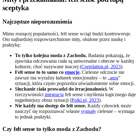
sceptyka
Najczęstsze nieporozumienia
Mimo rosnącej popularności, felt sense wciąż budzi kontrowersje.
Oto najbardziej rozpowszechnione mity, obalone przez naukę i
praktykę:
To tylko kolejna moda z Zachodu.
Badania pokazują, że
zjawiska odczuwania ciała są uniwersalne i obecne w każdej
kulturze, choć nazywane inaczej (
Correlation.pl, 2023
).
Felt sense to to samo co
emocje
.
Cielesne odczucie nie
zawsze ma wyraźny ładunek emocjonalny – to „
aura
”
sytuacji, która często poprzedza uświadomienie sobie emocji.
Słuchanie ciała prowadzi do irracjonalności.
W
rzeczywistości
integracja
felt sense i myślenia logicznego daje
najpełniejszy obraz sytuacji (
Polki.pl, 2023
).
Nie każdy ma dostęp do felt sense.
Każdy człowiek może
nauczyć się rozpoznawać własne
sygnały
cielesne – wymaga
to jednak praktyki.
Czy felt sense to tylko moda z Zachodu?