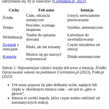
zatrzymania się, by je zauważyć (
Correlation.pl, 2023
).
Cechy
Felt sense
Intuicja
Ciało, odczucia
Umysł, nieświadome
Źródło
somatyczne
przetwarzanie
Powolne, wymaga
Tempo
Szybkie, automatyczne
skupienia
Trudne do opisania
Łatwiejsze do
Werbalizacja
słowami
zwerbalizowania
Związek
z
Często niezależna od
Bliski, ale nie tożsamy
emocjami
emocji
Możesz się go nauczyć
Kontrola
Działa automatycznie
rozpoznawać
Tabela 1: Najważniejsze różnice między felt sense a intuicją. Źródło:
Opracowanie własne na podstawie Correlation.pl (2023), Polki.pl
(2023)
Felt sense pojawia się jako delikatny ucisk, napięcie lub
ciepło w określonym miejscu ciała – nie jest to „głos w
głowie”.
Intuicja to szybki impuls, który często trudno odróżnić od
automatycznych reakcji.