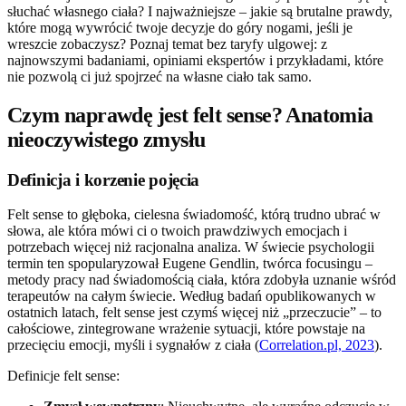
słuchać własnego ciała? I najważniejsze – jakie są brutalne prawdy,
które mogą wywrócić twoje decyzje do góry nogami, jeśli je
wreszcie zobaczysz? Poznaj temat bez taryfy ulgowej: z
najnowszymi badaniami, opiniami ekspertów i przykładami, które
nie pozwolą ci już spojrzeć na własne ciało tak samo.
Czym naprawdę jest felt sense? Anatomia
nieoczywistego zmysłu
Definicja i korzenie pojęcia
Felt sense to głęboka, cielesna świadomość, którą trudno ubrać w
słowa, ale która mówi ci o twoich prawdziwych emocjach i
potrzebach więcej niż racjonalna analiza. W świecie psychologii
termin ten spopularyzował Eugene Gendlin, twórca focusingu –
metody pracy nad świadomością ciała, która zdobyła uznanie wśród
terapeutów na całym świecie. Według badań opublikowanych w
ostatnich latach, felt sense jest czymś więcej niż „przeczucie” – to
całościowe, zintegrowane wrażenie sytuacji, które powstaje na
przecięciu emocji, myśli i sygnałów z ciała (
Correlation.pl, 2023
).
Definicje felt sense: