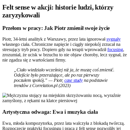
Felt sense w akcji: historie ludzi, którzy
zaryzykowali
Przełom w pracy: Jak Piotr zmienił swoje życie
Piotr, 34-letni analityk z Warszawy, przez lata ignorował
sygnały
własnego ciała. Chroniczne napięcie i ciągły niepokój zrzucał na
stresujący tryb pracy. Dopiero gdy na terapii wprowadził
focusing
,
zrozumiał, że ucisk w brzuchu to nie objaw choroby, lecz sygnał, że
nie zgadza się z wartościami firmy.
„Ciało wiedziało wcześniej niż ja, że muszę coś zmienić.
Odejście było przerażające, ale po raz pierwszy
poczułem spokój.” — Piotr,
case study
na podstawie
trendów z Correlation.pl (2023)
Artystyczna odwaga: Ewa i muzyka ciała
Ewa, młoda kompozytorka, przez lata walczyła z blokadą twórczą.
Rozpoczęcie praktyki focusingu i praca z felt sense pozwoliły jej