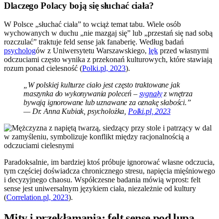
Dlaczego Polacy boją się słuchać ciała?
W Polsce „słuchać ciała” to wciąż temat tabu. Wiele osób
wychowanych w duchu „nie mazgaj się” lub „przestań się nad sobą
rozczulać” traktuje feld sense jak fanaberię. Według badań
psycholog
ów z Uniwersytetu Warszawskiego,
lęk
przed własnymi
odczuciami często wynika z przekonań kulturowych, które stawiają
rozum ponad cielesność (
Polki.pl, 2023
).
„W polskiej kulturze ciało jest często traktowane jak
maszynka do wykonywania poleceń –
sygnały
z wnętrza
bywają ignorowane lub uznawane za oznakę słabości.”
— Dr. Anna Kubiak, psycholożka,
Polki.pl, 2023
Paradoksalnie, im bardziej ktoś próbuje ignorować własne odczucia,
tym częściej doświadcza chronicznego stresu, napięcia mięśniowego
i decyzyjnego chaosu. Współczesne badania mówią wprost: felt
sense jest uniwersalnym językiem ciała, niezależnie od kultury
(
Correlation.pl, 2023
).
Mity i przekłamania: felt sense pod lupą