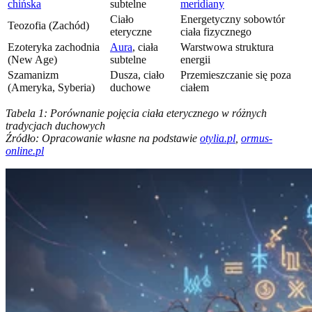
chińska
subtelne
meridiany
Ciało
Energetyczny sobowtór
Teozofia (Zachód)
eteryczne
ciała fizycznego
Ezoteryka zachodnia
Aura
, ciała
Warstwowa struktura
(New Age)
subtelne
energii
Szamanizm
Dusza, ciało
Przemieszczanie się poza
(Ameryka, Syberia)
duchowe
ciałem
Tabela 1: Porównanie pojęcia ciała eterycznego w różnych
tradycjach duchowych
Źródło: Opracowanie własne na podstawie
otylia.pl
,
ormus-
online.pl