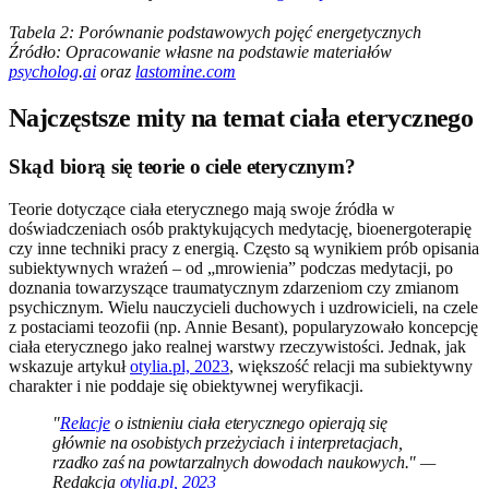
Tabela 2: Porównanie podstawowych pojęć energetycznych
Źródło: Opracowanie własne na podstawie materiałów
psycholog
.
ai
oraz
lastomine.com
Najczęstsze mity na temat ciała eterycznego
Skąd biorą się teorie o ciele eterycznym?
Teorie dotyczące ciała eterycznego mają swoje źródła w
doświadczeniach osób praktykujących medytację, bioenergoterapię
czy inne techniki pracy z energią. Często są wynikiem prób opisania
subiektywnych wrażeń – od „mrowienia” podczas medytacji, po
doznania towarzyszące traumatycznym zdarzeniom czy zmianom
psychicznym. Wielu nauczycieli duchowych i uzdrowicieli, na czele
z postaciami teozofii (np. Annie Besant), popularyzowało koncepcję
ciała eterycznego jako realnej warstwy rzeczywistości. Jednak, jak
wskazuje artykuł
otylia.pl, 2023
, większość relacji ma subiektywny
charakter i nie poddaje się obiektywnej weryfikacji.
"
Relacje
o istnieniu ciała eterycznego opierają się
głównie na osobistych przeżyciach i interpretacjach,
rzadko zaś na powtarzalnych dowodach naukowych." —
Redakcja
otylia.pl, 2023