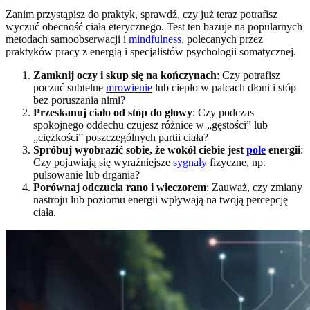
Zanim przystąpisz do praktyk, sprawdź, czy już teraz potrafisz
wyczuć obecność ciała eterycznego. Test ten bazuje na popularnych
metodach samoobserwacji i
mindfulness
, polecanych przez
praktyków pracy z energią i specjalistów psychologii somatycznej.
Zamknij oczy i skup się na kończynach
: Czy potrafisz
poczuć subtelne
mrowienie
lub ciepło w palcach dłoni i stóp
bez poruszania nimi?
Przeskanuj ciało od stóp do głowy
: Czy podczas
spokojnego oddechu czujesz różnice w „gęstości” lub
„ciężkości” poszczególnych partii ciała?
Spróbuj wyobrazić sobie, że wokół ciebie jest
pole
energii
:
Czy pojawiają się wyraźniejsze
sygnały
fizyczne, np.
pulsowanie lub drgania?
Porównaj odczucia rano i wieczorem
: Zauważ, czy zmiany
nastroju lub poziomu energii wpływają na twoją percepcję
ciała.