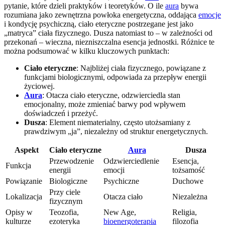
pytanie, które dzieli praktyków i teoretyków. O ile
aura
bywa
rozumiana jako zewnętrzna powłoka energetyczna, oddająca
emocje
i kondycję psychiczną, ciało eteryczne postrzegane jest jako
„matryca” ciała fizycznego. Dusza natomiast to – w zależności od
przekonań – wieczna, niezniszczalna esencja jednostki. Różnice te
można podsumować w kilku kluczowych punktach:
Ciało eteryczne
: Najbliżej ciała fizycznego, powiązane z
funkcjami biologicznymi, odpowiada za przepływ energii
życiowej.
Aura
: Otacza ciało eteryczne, odzwierciedla stan
emocjonalny, może zmieniać barwy pod wpływem
doświadczeń i przeżyć.
Dusza
: Element niematerialny, często utożsamiany z
prawdziwym „ja”, niezależny od struktur energetycznych.
Aspekt
Ciało eteryczne
Aura
Dusza
Przewodzenie
Odzwierciedlenie
Esencja,
Funkcja
energii
emocji
tożsamość
Powiązanie
Biologiczne
Psychiczne
Duchowe
Przy ciele
Lokalizacja
Otacza ciało
Niezależna
fizycznym
Opisy w
Teozofia,
New Age,
Religia,
kulturze
ezoteryka
bioenergoterapia
filozofia