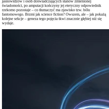
jasnowidzów i osób doświadczających stanów zmienionej
świadomości, po amputacji kończyny jej eteryczny odpowiednik
rzekomo pozostaje – co tłumaczyć ma zjawisko tzw. bólu
fantomowego. Brzmi jak science fiction? Owszem, ale – jak pokażą
kolejne sekcje – geneza tego pojęcia tkwi znacznie głębiej niż się
wydaje.