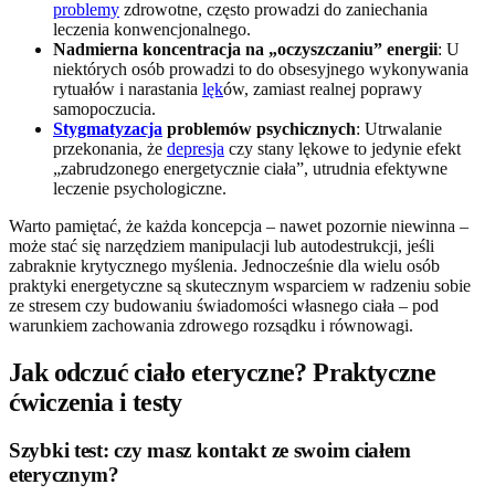
problemy
zdrowotne, często prowadzi do zaniechania
leczenia konwencjonalnego.
Nadmierna koncentracja na „oczyszczaniu” energii
: U
niektórych osób prowadzi to do obsesyjnego wykonywania
rytuałów i narastania
lęk
ów, zamiast realnej poprawy
samopoczucia.
Stygmatyzacja
problemów psychicznych
: Utrwalanie
przekonania, że
depresja
czy stany lękowe to jedynie efekt
„zabrudzonego energetycznie ciała”, utrudnia efektywne
leczenie psychologiczne.
Warto pamiętać, że każda koncepcja – nawet pozornie niewinna –
może stać się narzędziem manipulacji lub autodestrukcji, jeśli
zabraknie krytycznego myślenia. Jednocześnie dla wielu osób
praktyki energetyczne są skutecznym wsparciem w radzeniu sobie
ze stresem czy budowaniu świadomości własnego ciała – pod
warunkiem zachowania zdrowego rozsądku i równowagi.
Jak odczuć ciało eteryczne? Praktyczne
ćwiczenia i testy
Szybki test: czy masz kontakt ze swoim ciałem
eterycznym?