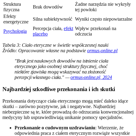
Struktura
Żadne narzędzia nie wykryły
Brak dowodów
fizyczna
tej powłoki
Efekty
Silna subiektywność
Wyniki często niepowtarzalne
energetyczne
Percepcja ciała,
efekt
Wpływ przekonań na
Psychologia
placebo
odczucia
Tabela 3: Ciało eteryczne w świetle współczesnej nauki
Źródło: Opracowanie własne na podstawie
ormus-online.pl
"Brak jest naukowych dowodów na istnienie ciała
eterycznego jako osobnej struktury fizycznej, choć
niektóre zjawiska mogą wskazywać na złożoność
percepcji własnego ciała." —
ormus-online.pl, 2024
Najbardziej szkodliwe przekonania i ich skutki
Przekonania dotyczące ciała eterycznego mogą mieć daleko idące
skutki – zarówno pozytywne, jak i negatywne. Najbardziej
niebezpieczne są te, które prowadzą do odrzucania konwencjonalnej
medycyny lub usprawiedliwiają unikanie pomocy specjalistów.
Przekonanie o cudownym uzdrawianiu
: Wierzenie, że
odpowiednia praca z ciałem eterycznym rozwiąże wszystkie