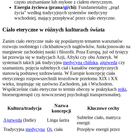
często utożsamiane lub mylone z ciałem eterycznym.
Energia życiowa (prana/
qi
/chi)
: Fundamentalny „prąd
życia” według tradycyjnych systemów medycyny
wschodniej, mający przepływać przez ciało eteryczne.
Ciało eteryczne w różnych kulturach świata
Zanim ciało eteryczne stało się popularnym tematem warsztatów
rozwoju osobistego i clickbaitowych nagłówków, funkcjonowało na
marginesie zachodniej nauki i filozofii. Poza Europą, już od tysięcy
lat przewija się w tradycjach Azji, Afryki czy obu Ameryk. W
systemach takich jak tradycyjna
medycyna chińska
,
ajurweda
czy
szamanizm, pojęcia subtelnych ciał i kanałów energetycznych
stanowią podstawę uzdrawiania. W Europie koncepcję ciała
eterycznego rozpowszechnili teozofowie przełomu XIX i XX
wieku, inspirując się zarówno Zachodem, jak i Wschodem.
Współcześnie ciało eteryczne to termin obecny w praktykach
reiki
,
bioenergoterapii czy nowoczesnej psychologii transpersonalnej.
Nazwa
Kultura/tradycja
Kluczowe cechy
koncepcji
Subtelne ciało, matryca
Ajurweda
(Indie)
Linga śarira
energii
Tradycyjna
medycyna
Qi
, ciała
Przepływ energii przez