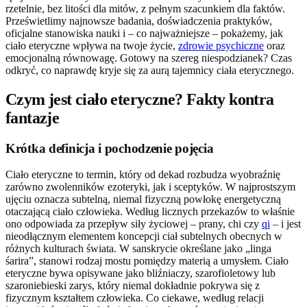
rzetelnie, bez litości dla mitów, z pełnym szacunkiem dla faktów.
Prześwietlimy najnowsze badania, doświadczenia praktyków,
oficjalne stanowiska nauki i – co najważniejsze – pokażemy, jak
ciało eteryczne wpływa na twoje życie,
zdrowie psychiczne
oraz
emocjonalną równowagę. Gotowy na szereg niespodzianek? Czas
odkryć, co naprawdę kryje się za aurą tajemnicy ciała eterycznego.
Czym jest ciało eteryczne? Fakty kontra
fantazje
Krótka definicja i pochodzenie pojęcia
Ciało eteryczne to termin, który od dekad rozbudza wyobraźnię
zarówno zwolenników ezoteryki, jak i sceptyków. W najprostszym
ujęciu oznacza subtelną, niemal fizyczną powłokę energetyczną
otaczającą ciało człowieka. Według licznych przekazów to właśnie
ono odpowiada za przepływ siły życiowej – prany, chi czy
qi
– i jest
nieodłącznym elementem koncepcji ciał subtelnych obecnych w
różnych kulturach świata. W sanskrycie określane jako „linga
śarira”, stanowi rodzaj mostu pomiędzy materią a umysłem. Ciało
eteryczne bywa opisywane jako bliźniaczy, szarofioletowy lub
szaroniebieski zarys, który niemal dokładnie pokrywa się z
fizycznym kształtem człowieka. Co ciekawe, według relacji