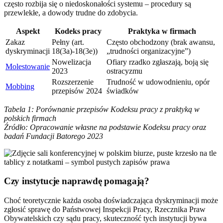
często rozbija się o niedoskonałości systemu – procedury są
przewlekłe, a dowody trudne do zdobycia.
Aspekt
Kodeks pracy
Praktyka w firmach
Zakaz
Pełny (art.
Często obchodzony (brak awansu,
dyskryminacji
18(3a)-18(3e))
„trudności organizacyjne”)
Nowelizacja
Ofiary rzadko zgłaszają, boją się
Molestowanie
2023
ostracyzmu
Rozszerzenie
Trudność w udowodnieniu, opór
Mobbing
przepisów 2024
świadków
Tabela 1: Porównanie przepisów Kodeksu pracy z praktyką w
polskich firmach
Źródło: Opracowanie własne na podstawie Kodeksu pracy oraz
badań Fundacji Batorego 2023
Czy instytucje naprawdę pomagają?
Choć teoretycznie każda osoba doświadczająca dyskryminacji może
zgłosić sprawę do Państwowej Inspekcji Pracy, Rzecznika Praw
Obywatelskich czy sądu pracy, skuteczność tych instytucji bywa