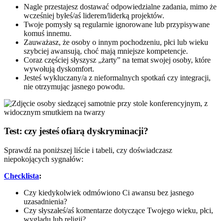
Nagle przestajesz dostawać odpowiedzialne zadania, mimo że
wcześniej byłeś/aś liderem/liderką projektów.
Twoje pomysły są regularnie ignorowane lub przypisywane
komuś innemu.
Zauważasz, że osoby o innym pochodzeniu, płci lub wieku
szybciej awansują, choć mają mniejsze kompetencje.
Coraz częściej słyszysz „żarty” na temat swojej osoby, które
wywołują dyskomfort.
Jesteś wykluczany/a z nieformalnych spotkań czy integracji,
nie otrzymując jasnego powodu.
Test: czy jesteś ofiarą dyskryminacji?
Sprawdź na poniższej liście i tabeli, czy doświadczasz
niepokojących sygnałów:
Checklista
:
Czy kiedykolwiek odmówiono Ci awansu bez jasnego
uzasadnienia?
Czy słyszałeś/aś komentarze dotyczące Twojego wieku, płci,
wyglądu lub religii?