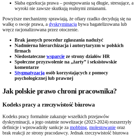
Słaba egzekucja prawa – postępowania są długie, stresujące, a
wyroki nie zawsze skutkują realnymi zmianami.
Powyższe mechanizmy sprawiają, że ofiary rzadko decydują się na
walkę o swoje prawa, a
dyskryminacja
bywa bagatelizowana lub
wręcz racjonalizowana przez otoczenie.
Brak jasnych procedur zgłaszania nadużyć
Nadmierna hierarchizacja i autorytaryzm w polskich
firmach
Niedostateczne
wsparcie
ze strony działów HR
Społeczne przyzwolenie na „żarty” i seksistowskie
komentarze
Stygmatyzacja
osób korzystających z pomocy
psychologicznej lub prawnej
Jak polskie prawo chroni pracownika?
Kodeks pracy a rzeczywistość biurowa
Kodeks pracy formalnie zakazuje wszelkich przejawów
dyskryminacji, a jego ostatnie nowelizacje (2023-2024) rozszerzyły
definicje i wprowadziły sankcje za
mobbing
,
molestowanie
oraz
brak reakcji ze strony pracodawcy. Jednak rzeczywistość biurowa