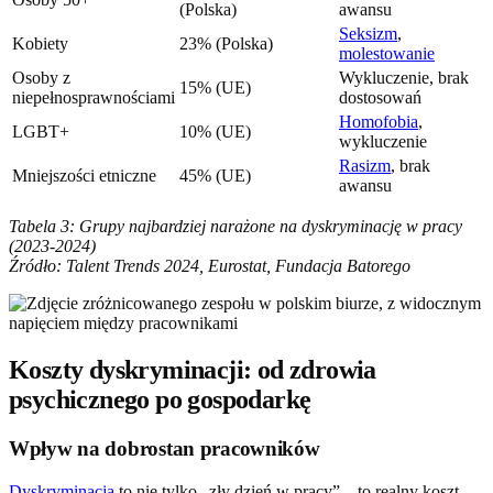
(Polska)
awansu
Seksizm
,
Kobiety
23% (Polska)
molestowanie
Osoby z
Wykluczenie, brak
15% (UE)
niepełnosprawnościami
dostosowań
Homofobia
,
LGBT+
10% (UE)
wykluczenie
Rasizm
, brak
Mniejszości etniczne
45% (UE)
awansu
Tabela 3: Grupy najbardziej narażone na dyskryminację w pracy
(2023-2024)
Źródło: Talent Trends 2024, Eurostat, Fundacja Batorego
Koszty dyskryminacji: od zdrowia
psychicznego po gospodarkę
Wpływ na dobrostan pracowników
Dyskryminacja
to nie tylko „zły dzień w pracy” – to realny koszt