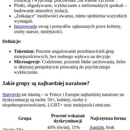
frustrację i wypchnąć pracownika „na własne życzenie”.
Plotki, obgadywanie, wykluczanie z nieformalnych spotkań –
budowanie atmosfery izolacji.
„Znikające” możliwości awansu, mimo spełnienia wszystkich
wymagań.
Ignorowanie
uwag i pomysłów zgłaszanych przez kobiety,
osoby starsze, mniejszości.
Definicje:
Tokenizm
: Pozorne angażowanie przedstawicieli grup
mniejszościowych, bez realnego wpływu na decyzje.
Microagresje
: Codzienne, pozornie błahe zachowania, które
w dłuższej perspektywie prowadzą do psychicznego
wykluczenia.
Jakie grupy są najbardziej narażone?
Statystyki
nie kłamią – w Polsce i Europie najbardziej narażone na
dyskryminację są osoby 50+, kobiety, osoby z
niepełnosprawnościami, LGBT+ oraz mniejszości etniczne.
Procent wskazań
Grupa
Najczęstsza forma
dyskryminacji
44% (świat), 11%
Ageizm
, brak
Osoby 50+