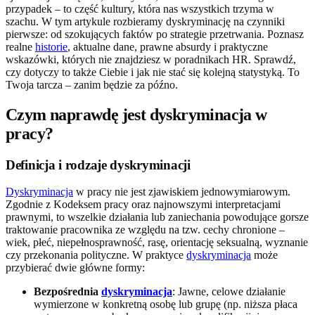
przypadek – to część kultury, która nas wszystkich trzyma w
szachu. W tym artykule rozbieramy dyskryminację na czynniki
pierwsze: od szokujących faktów po strategie przetrwania. Poznasz
realne
historie
, aktualne dane, prawne absurdy i praktyczne
wskazówki, których nie znajdziesz w poradnikach HR. Sprawdź,
czy dotyczy to także Ciebie i jak nie stać się kolejną statystyką. To
Twoja tarcza – zanim będzie za późno.
Czym naprawdę jest dyskryminacja w
pracy?
Definicja i rodzaje dyskryminacji
Dyskryminacja
w pracy nie jest zjawiskiem jednowymiarowym.
Zgodnie z Kodeksem pracy oraz najnowszymi interpretacjami
prawnymi, to wszelkie działania lub zaniechania powodujące gorsze
traktowanie pracownika ze względu na tzw. cechy chronione –
wiek, płeć, niepełnosprawność, rasę, orientację seksualną, wyznanie
czy przekonania polityczne. W praktyce
dyskryminacja
może
przybierać dwie główne formy:
Bezpośrednia
dyskryminacja
: Jawne, celowe działanie
wymierzone w konkretną osobę lub grupę (np. niższa płaca