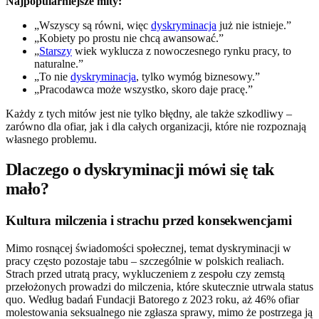
Najpopularniejsze mity:
„Wszyscy są równi, więc
dyskryminacja
już nie istnieje.”
„Kobiety po prostu nie chcą awansować.”
„
Starszy
wiek wyklucza z nowoczesnego rynku pracy, to
naturalne.”
„To nie
dyskryminacja
, tylko wymóg biznesowy.”
„Pracodawca może wszystko, skoro daje pracę.”
Każdy z tych mitów jest nie tylko błędny, ale także szkodliwy –
zarówno dla ofiar, jak i dla całych organizacji, które nie rozpoznają
własnego problemu.
Dlaczego o dyskryminacji mówi się tak
mało?
Kultura milczenia i strachu przed konsekwencjami
Mimo rosnącej świadomości społecznej, temat dyskryminacji w
pracy często pozostaje tabu – szczególnie w polskich realiach.
Strach przed utratą pracy, wykluczeniem z zespołu czy zemstą
przełożonych prowadzi do milczenia, które skutecznie utrwala status
quo. Według badań Fundacji Batorego z 2023 roku, aż 46% ofiar
molestowania seksualnego nie zgłasza sprawy, mimo że postrzega ją