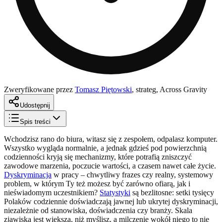
Zweryfikowane przez
Tomasz Piętowski
,
strateg, Across Gravity
Udostępnij
Spis treści
Wchodzisz rano do biura, witasz się z zespołem, odpalasz komputer.
Wszystko wygląda normalnie, a jednak gdzieś pod powierzchnią
codzienności kryją się mechanizmy, które potrafią zniszczyć
zawodowe marzenia, poczucie wartości, a czasem nawet całe życie.
Dyskryminacja
w pracy – chwytliwy frazes czy realny, systemowy
problem, w którym Ty też możesz być zarówno ofiarą, jak i
nieświadomym uczestnikiem?
Statystyki
są bezlitosne: setki tysięcy
Polaków codziennie doświadczają jawnej lub ukrytej dyskryminacji,
niezależnie od stanowiska, doświadczenia czy branży. Skala
zjawiska jest większa, niż myślisz, a milczenie wokół niego to nie