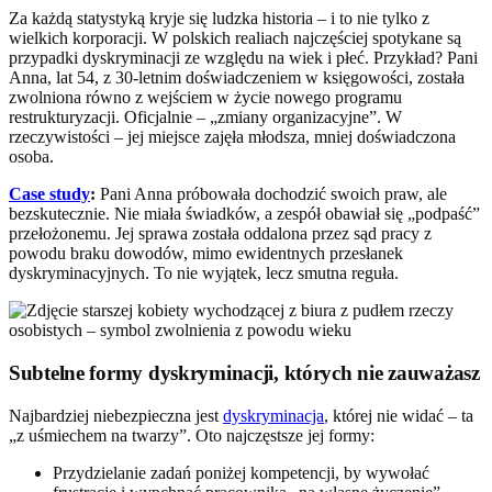
Za każdą statystyką kryje się ludzka historia – i to nie tylko z
wielkich korporacji. W polskich realiach najczęściej spotykane są
przypadki dyskryminacji ze względu na wiek i płeć. Przykład? Pani
Anna, lat 54, z 30-letnim doświadczeniem w księgowości, została
zwolniona równo z wejściem w życie nowego programu
restrukturyzacji. Oficjalnie – „zmiany organizacyjne”. W
rzeczywistości – jej miejsce zajęła młodsza, mniej doświadczona
osoba.
Case study
:
Pani Anna próbowała dochodzić swoich praw, ale
bezskutecznie. Nie miała świadków, a zespół obawiał się „podpaść”
przełożonemu. Jej sprawa została oddalona przez sąd pracy z
powodu braku dowodów, mimo ewidentnych przesłanek
dyskryminacyjnych. To nie wyjątek, lecz smutna reguła.
Subtelne formy dyskryminacji, których nie zauważasz
Najbardziej niebezpieczna jest
dyskryminacja
, której nie widać – ta
„z uśmiechem na twarzy”. Oto najczęstsze jej formy:
Przydzielanie zadań poniżej kompetencji, by wywołać