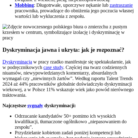
Mobbing
: Długotrwałe, uporczywe nękanie lub
zastraszanie
pracownika, prowadzące do obniżenia jego poczucia własnej
wartości lub wykluczenia z zespołu.
Dyskryminacja jawna i ukryta: jak je rozpoznać?
Dyskryminacja
w pracy rzadko manifestuje się spektakularnie, jak
w podręcznikowych
case study
. Częściej ma twarz codziennych
niuansów, niewypowiedzianych komentarzy, absurdalnych
wymagań czy „niewinnych żartów”. Według raportu Talent Trends
2024 aż 44% pracowników globalnie doświadczyło dyskryminacji
wiekowej, a w Polsce 11% wskazuje wiek jako powód nierównego
traktowania.
Najczęstsze
sygnały
dyskryminacji:
Odrzucanie kandydatów 50+ pomimo ich wysokich
kwalifikacji, tłumaczone ogólnikowo „niepasowaniem do
zespołu”.
Przydzielanie kobietom zadań poniżej kompetencji lub