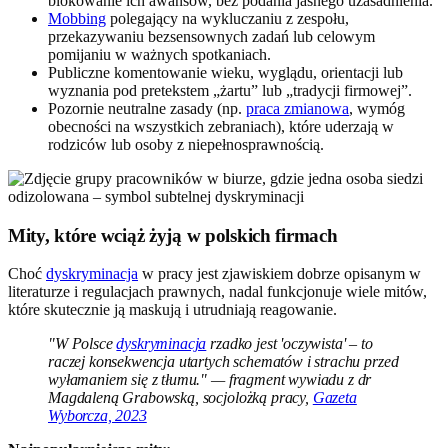
blokowanie ich awansów, bez podania jasnego uzasadnienia.
Mobbing
polegający na wykluczaniu z zespołu,
przekazywaniu bezsensownych zadań lub celowym
pomijaniu w ważnych spotkaniach.
Publiczne komentowanie wieku, wyglądu, orientacji lub
wyznania pod pretekstem „żartu” lub „tradycji firmowej”.
Pozornie neutralne zasady (np.
praca zmianowa
, wymóg
obecności na wszystkich zebraniach), które uderzają w
rodziców lub osoby z niepełnosprawnością.
Mity, które wciąż żyją w polskich firmach
Choć
dyskryminacja
w pracy jest zjawiskiem dobrze opisanym w
literaturze i regulacjach prawnych, nadal funkcjonuje wiele mitów,
które skutecznie ją maskują i utrudniają reagowanie.
"W Polsce
dyskryminacja
rzadko jest 'oczywista' – to
raczej konsekwencja utartych schematów i strachu przed
wyłamaniem się z tłumu." — fragment wywiadu z dr
Magdaleną Grabowską, socjolożką pracy,
Gazeta
Wyborcza, 2023