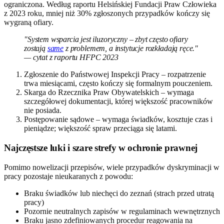
ograniczona. Według raportu Helsińskiej Fundacji Praw Człowieka
z 2023 roku, mniej niż 30% zgłoszonych przypadków kończy się
wygraną ofiary.
"System wsparcia jest iluzoryczny – zbyt często ofiary
zostają
same
z problemem, a instytucje rozkładają ręce."
— cytat z raportu HFPC 2023
Zgłoszenie do Państwowej Inspekcji Pracy – rozpatrzenie
trwa miesiącami, często kończy się formalnym pouczeniem.
Skarga do Rzecznika Praw Obywatelskich – wymaga
szczegółowej dokumentacji, której większość pracowników
nie posiada.
Postępowanie sądowe – wymaga świadków, kosztuje czas i
pieniądze; większość spraw przeciąga się latami.
Najczęstsze luki i szare strefy w ochronie prawnej
Pomimo nowelizacji przepisów, wiele przypadków dyskryminacji w
pracy pozostaje nieukaranych z powodu:
Braku świadków lub niechęci do zeznań (strach przed utratą
pracy)
Pozornie neutralnych zapisów w regulaminach wewnętrznych
Braku jasno zdefiniowanych procedur reagowania na