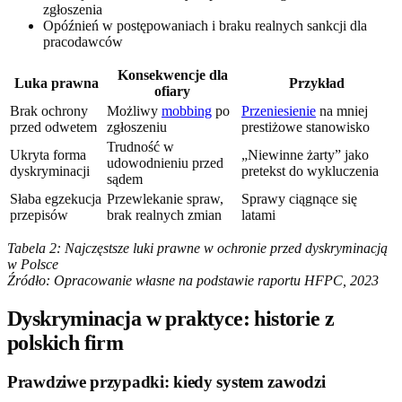
zgłoszenia
Opóźnień w postępowaniach i braku realnych sankcji dla
pracodawców
Konsekwencje dla
Luka prawna
Przykład
ofiary
Brak ochrony
Możliwy
mobbing
po
Przeniesienie
na mniej
przed odwetem
zgłoszeniu
prestiżowe stanowisko
Trudność w
Ukryta forma
„Niewinne żarty” jako
udowodnieniu przed
dyskryminacji
pretekst do wykluczenia
sądem
Słaba egzekucja
Przewlekanie spraw,
Sprawy ciągnące się
przepisów
brak realnych zmian
latami
Tabela 2: Najczęstsze luki prawne w ochronie przed dyskryminacją
w Polsce
Źródło: Opracowanie własne na podstawie raportu HFPC, 2023
Dyskryminacja w praktyce: historie z
polskich firm
Prawdziwe przypadki: kiedy system zawodzi