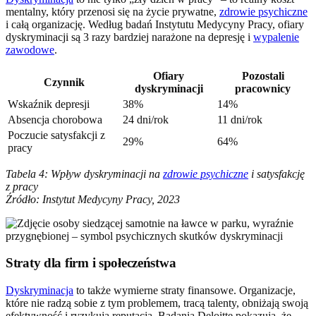
mentalny, który przenosi się na życie prywatne,
zdrowie psychiczne
i całą organizację. Według badań Instytutu Medycyny Pracy, ofiary
dyskryminacji są 3 razy bardziej narażone na depresję i
wypalenie
zawodowe
.
Ofiary
Pozostali
Czynnik
dyskryminacji
pracownicy
Wskaźnik depresji
38%
14%
Absencja chorobowa
24 dni/rok
11 dni/rok
Poczucie satysfakcji z
29%
64%
pracy
Tabela 4: Wpływ dyskryminacji na
zdrowie psychiczne
i satysfakcję
z pracy
Źródło: Instytut Medycyny Pracy, 2023
Straty dla firm i społeczeństwa
Dyskryminacja
to także wymierne straty finansowe. Organizacje,
które nie radzą sobie z tym problemem, tracą talenty, obniżają swoją
efektywność i ryzykują reputacją. Badania Deloitte pokazują, że