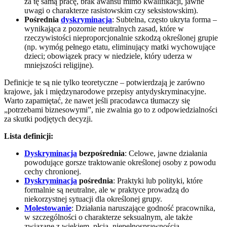
za tę samą pracę, brak awansu mimo kwalifikacji, jawne
uwagi o charakterze rasistowskim czy seksistowskim).
Pośrednia
dyskryminacja
: Subtelna, często ukryta forma –
wynikająca z pozornie neutralnych zasad, które w
rzeczywistości nieproporcjonalnie szkodzą określonej grupie
(np. wymóg pełnego etatu, eliminujący matki wychowujące
dzieci; obowiązek pracy w niedziele, który uderza w
mniejszości religijne).
Definicje te są nie tylko teoretyczne – potwierdzają je zarówno
krajowe, jak i międzynarodowe przepisy antydyskryminacyjne.
Warto zapamiętać, że nawet jeśli pracodawca tłumaczy się
„potrzebami biznesowymi”, nie zwalnia go to z odpowiedzialności
za skutki podjętych decyzji.
Lista definicji:
Dyskryminacja
bezpośrednia
: Celowe, jawne działania
powodujące gorsze traktowanie określonej osoby z powodu
cechy chronionej.
Dyskryminacja
pośrednia
: Praktyki lub polityki, które
formalnie są neutralne, ale w praktyce prowadzą do
niekorzystnej sytuacji dla określonej grupy.
Molestowanie
: Działania naruszające godność pracownika,
w szczególności o charakterze seksualnym, ale także
związane z wiekiem, płcią, niepełnosprawnością.