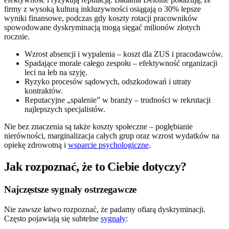
firmy z wysoką kulturą inkluzywności osiągają o 30% lepsze
wyniki finansowe, podczas gdy koszty rotacji pracowników
spowodowane dyskryminacją mogą sięgać milionów złotych
rocznie.
Wzrost absencji i wypalenia – koszt dla ZUS i pracodawców.
Spadające morale całego zespołu – efektywność organizacji
leci na łeb na szyję.
Ryzyko procesów sądowych, odszkodowań i utraty
kontraktów.
Reputacyjne „spalenie” w branży – trudności w rekrutacji
najlepszych specjalistów.
Nie bez znaczenia są także koszty społeczne – pogłębianie
nierówności, marginalizacja całych grup oraz wzrost wydatków na
opiekę zdrowotną i
wsparcie psychologiczne
.
Jak rozpoznać, że to Ciebie dotyczy?
Najczęstsze sygnały ostrzegawcze
Nie zawsze łatwo rozpoznać, że padamy ofiarą dyskryminacji.
Często pojawiają się subtelne
sygnały
: