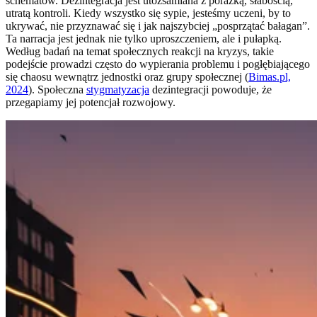
schematów. Dezintegracja jest utożsamiana z porażką, słabością,
utratą kontroli. Kiedy wszystko się sypie, jesteśmy uczeni, by to
ukrywać, nie przyznawać się i jak najszybciej „posprzątać bałagan”.
Ta narracja jest jednak nie tylko uproszczeniem, ale i pułapką.
Według badań na temat społecznych reakcji na kryzys, takie
podejście prowadzi często do wypierania problemu i pogłębiającego
się chaosu wewnątrz jednostki oraz grupy społecznej (
Bimas.pl,
2024
). Społeczna
stygmatyzacja
dezintegracji powoduje, że
przegapiamy jej potencjał rozwojowy.