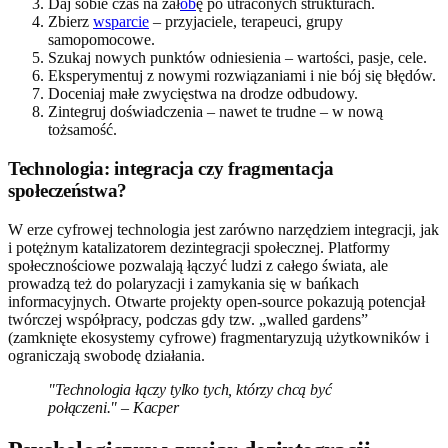
Daj sobie czas na żał
ob
ę po utraconych strukturach.
Zbierz
wsparcie
– przyjaciele, terapeuci, grupy
samopomocowe.
Szukaj nowych punktów odniesienia – wartości, pasje, cele.
Eksperymentuj z nowymi rozwiązaniami i nie bój się błędów.
Doceniaj małe zwycięstwa na drodze odbudowy.
Zintegruj doświadczenia – nawet te trudne – w nową
tożsamość.
Technologia: integracja czy fragmentacja
społeczeństwa?
W erze cyfrowej technologia jest zarówno narzędziem integracji, jak
i potężnym katalizatorem dezintegracji społecznej. Platformy
społecznościowe pozwalają łączyć ludzi z całego świata, ale
prowadzą też do polaryzacji i zamykania się w bańkach
informacyjnych. Otwarte projekty open-source pokazują potencjał
twórczej współpracy, podczas gdy tzw. „walled gardens”
(zamknięte ekosystemy cyfrowe) fragmentaryzują użytkowników i
ograniczają swobodę działania.
"Technologia łączy tylko tych, którzy chcą być
połączeni." – Kacper