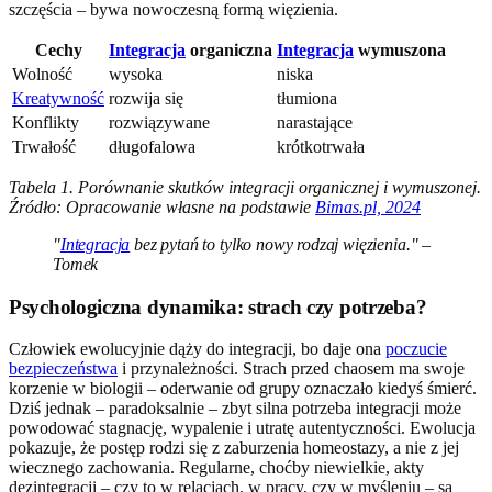
szczęścia – bywa nowoczesną formą więzienia.
Cechy
Integracja
organiczna
Integracja
wymuszona
Wolność
wysoka
niska
Kreatywność
rozwija się
tłumiona
Konflikty
rozwiązywane
narastające
Trwałość
długofalowa
krótkotrwała
Tabela 1. Porównanie skutków integracji organicznej i wymuszonej.
Źródło: Opracowanie własne na podstawie
Bimas.pl, 2024
"
Integracja
bez pytań to tylko nowy rodzaj więzienia." –
Tomek
Psychologiczna dynamika: strach czy potrzeba?
Człowiek ewolucyjnie dąży do integracji, bo daje ona
poczucie
bezpieczeństwa
i przynależności. Strach przed chaosem ma swoje
korzenie w biologii – oderwanie od grupy oznaczało kiedyś śmierć.
Dziś jednak – paradoksalnie – zbyt silna potrzeba integracji może
powodować stagnację, wypalenie i utratę autentyczności. Ewolucja
pokazuje, że postęp rodzi się z zaburzenia homeostazy, a nie z jej
wiecznego zachowania. Regularne, choćby niewielkie, akty
dezintegracji – czy to w relacjach, w pracy, czy w myśleniu – są