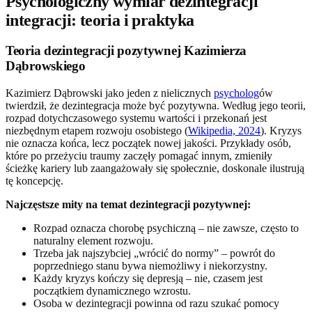
Psychologiczny wymiar dezintegracji
integracji: teoria i praktyka
Teoria dezintegracji pozytywnej Kazimierza
Dąbrowskiego
Kazimierz Dąbrowski jako jeden z nielicznych
psycholog
ów
twierdził, że dezintegracja może być pozytywna. Według jego teorii,
rozpad dotychczasowego systemu wartości i przekonań jest
niezbędnym etapem rozwoju osobistego (
Wikipedia, 2024
). Kryzys
nie oznacza końca, lecz początek nowej jakości. Przykłady osób,
które po przeżyciu traumy zaczęły pomagać innym, zmieniły
ścieżkę kariery lub zaangażowały się społecznie, doskonale ilustrują
tę koncepcję.
Najczęstsze mity na temat dezintegracji pozytywnej:
Rozpad oznacza chorobę psychiczną – nie zawsze, często to
naturalny element rozwoju.
Trzeba jak najszybciej „wrócić do normy” – powrót do
poprzedniego stanu bywa niemożliwy i niekorzystny.
Każdy kryzys kończy się depresją – nie, czasem jest
początkiem dynamicznego wzrostu.
Osoba w dezintegracji powinna od razu szukać pomocy