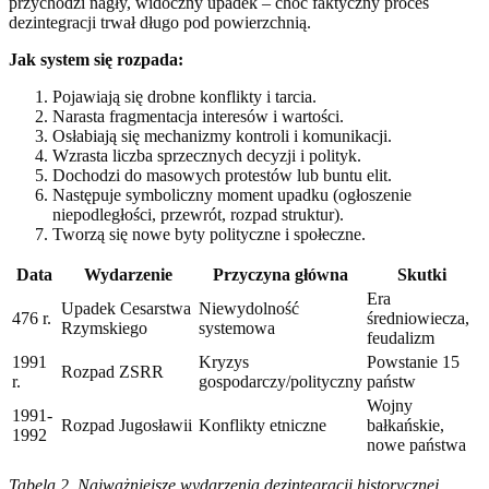
przychodzi nagły, widoczny upadek – choć faktyczny proces
dezintegracji trwał długo pod powierzchnią.
Jak system się rozpada:
Pojawiają się drobne konflikty i tarcia.
Narasta fragmentacja interesów i wartości.
Osłabiają się mechanizmy kontroli i komunikacji.
Wzrasta liczba sprzecznych decyzji i polityk.
Dochodzi do masowych protestów lub buntu elit.
Następuje symboliczny moment upadku (ogłoszenie
niepodległości, przewrót, rozpad struktur).
Tworzą się nowe byty polityczne i społeczne.
Data
Wydarzenie
Przyczyna główna
Skutki
Era
Upadek Cesarstwa
Niewydolność
476 r.
średniowiecza,
Rzymskiego
systemowa
feudalizm
1991
Kryzys
Powstanie 15
Rozpad ZSRR
r.
gospodarczy/polityczny
państw
Wojny
1991-
Rozpad Jugosławii
Konflikty etniczne
bałkańskie,
1992
nowe państwa
Tabela 2. Najważniejsze wydarzenia dezintegracji historycznej.