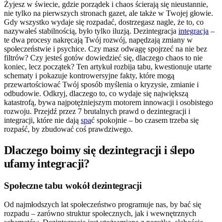
Żyjesz w świecie, gdzie porządek i chaos ścierają się nieustannie,
nie tylko na pierwszych stronach gazet, ale także w Twojej głowie.
Gdy wszystko wydaje się rozpadać, dostrzegasz nagle, że to, co
nazywałeś stabilnością, było tylko iluzją. Dezintegracja
integracja
–
te dwa procesy nakręcają Twój rozwój, napędzają zmiany w
społeczeństwie i psychice. Czy masz odwagę spojrzeć na nie bez
filtrów? Czy jesteś gotów dowiedzieć się, dlaczego chaos to nie
koniec, lecz początek? Ten artykuł rozbija tabu, kwestionuje utarte
schematy i pokazuje kontrowersyjne fakty, które mogą
przewartościować Twój sposób myślenia o kryzysie, zmianie i
odbudowie. Odkryj, dlaczego to, co wydaje się największą
katastrofą, bywa najpotężniejszym motorem innowacji i osobistego
rozwoju. Przejdź przez 7 brutalnych prawd o dezintegracji i
integracji, które nie dają
spa
ć spokojnie – bo czasem trzeba się
rozpaść, by zbudować coś prawdziwego.
Dlaczego boimy się dezintegracji i ślepo
ufamy integracji?
Społeczne tabu wokół dezintegracji
Od najmłodszych lat społeczeństwo programuje nas, by bać się
rozpadu – zarówno struktur społecznych, jak i wewnętrznych