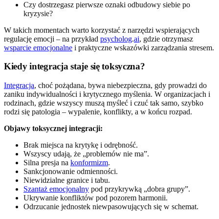
Czy dostrzegasz pierwsze oznaki odbudowy siebie po
kryzysie?
W takich momentach warto korzystać z narzędzi wspierających
regulację emocji – na przykład
psycholog
.
ai
, gdzie otrzymasz
wsparcie emocjonalne
i praktyczne wskazówki zarządzania stresem.
Kiedy integracja staje się toksyczna?
Integracja
, choć pożądana, bywa niebezpieczna, gdy prowadzi do
zaniku indywidualności i krytycznego myślenia. W organizacjach i
rodzinach, gdzie wszyscy muszą myśleć i czuć tak samo, szybko
rodzi się patologia – wypalenie, konflikty, a w końcu rozpad.
Objawy toksycznej integracji:
Brak miejsca na krytykę i odrębność.
Wszyscy udają, że „problemów nie ma”.
Silna presja na
konformizm
.
Sankcjonowanie odmienności.
Niewidzialne granice i tabu.
Szantaż emocjonalny
pod przykrywką „dobra grupy”.
Ukrywanie konfliktów pod pozorem harmonii.
Odrzucanie jednostek niewpasowujących się w schemat.