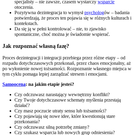
specjalisty – nie zawsze, czasem wystarczy
wsparcie
otoczenia.
Pozytywna dezintegracja to wymysł
psycholog
ów – badania
potwierdzają, że proces ten pojawia się w różnych kulturach i
kontekstach.
Da się ją w pełni kontrolować – nie, to zjawisko
spontaniczne, choć można je świadomie wspierać.
Jak rozpoznać własną fazę?
Proces dezintegracji i integracji przebiega przez różne etapy – od
rozpadu dotychczasowych przekonań, przez chaos emocjonalny, aż
po wyłonienie nowej tożsamości. Rozpoznanie własnego miejsca w
tym cyklu pomaga lepiej zarządzać stresem i emocjami.
Samoocena
: na jakim etapie jesteś?
Czy odczuwasz narastający wewnętrzny konflikt?
Czy Twoje dotychczasowe schematy myślenia przestają
działać?
Czy masz poczucie utraty sensu lub tożsamości?
Czy pojawiają się nowe idee, które kwestionują stare
przekonania?
Czy odczuwasz silną potrzebę zmiany?
Czy szukasz wsparcia lub nowych grup odniesienia?