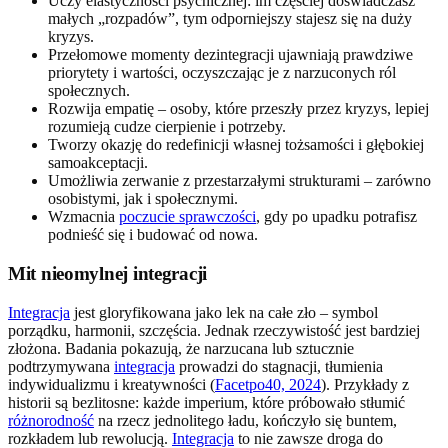
Uczy elastyczności psychicznej: im częściej doświadczasz
małych „rozpadów”, tym odporniejszy stajesz się na duży
kryzys.
Przełomowe momenty dezintegracji ujawniają prawdziwe
priorytety i wartości, oczyszczając je z narzuconych ról
społecznych.
Rozwija empatię – osoby, które przeszły przez kryzys, lepiej
rozumieją cudze cierpienie i potrzeby.
Tworzy okazję do redefinicji własnej tożsamości i głębokiej
samoakceptacji.
Umożliwia zerwanie z przestarzałymi strukturami – zarówno
osobistymi, jak i społecznymi.
Wzmacnia
poczucie sprawczości
, gdy po upadku potrafisz
podnieść się i budować od nowa.
Mit nieomylnej integracji
Integracja
jest gloryfikowana jako lek na całe zło – symbol
porządku, harmonii, szczęścia. Jednak rzeczywistość jest bardziej
złożona. Badania pokazują, że narzucana lub sztucznie
podtrzymywana
integracja
prowadzi do stagnacji, tłumienia
indywidualizmu i kreatywności (
Facetpo40, 2024
). Przykłady z
historii są bezlitosne: każde imperium, które próbowało stłumić
różnorodność
na rzecz jednolitego ładu, kończyło się buntem,
rozkładem lub rewolucją.
Integracja
to nie zawsze droga do