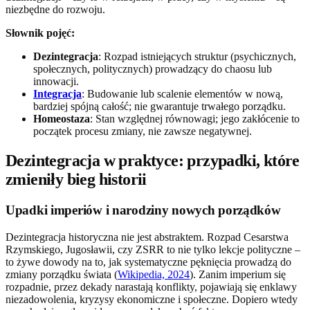
niezbędne do rozwoju.
Słownik pojęć:
Dezintegracja
: Rozpad istniejących struktur (psychicznych,
społecznych, politycznych) prowadzący do chaosu lub
innowacji.
Integracja
: Budowanie lub scalenie elementów w nową,
bardziej spójną całość; nie gwarantuje trwałego porządku.
Homeostaza
: Stan względnej równowagi; jego zakłócenie to
początek procesu zmiany, nie zawsze negatywnej.
Dezintegracja w praktyce: przypadki, które
zmieniły bieg historii
Upadki imperiów i narodziny nowych porządków
Dezintegracja historyczna nie jest abstraktem. Rozpad Cesarstwa
Rzymskiego, Jugosławii, czy ZSRR to nie tylko lekcje polityczne –
to żywe dowody na to, jak systematyczne pęknięcia prowadzą do
zmiany porządku świata (
Wikipedia, 2024
). Zanim imperium się
rozpadnie, przez dekady narastają konflikty, pojawiają się enklawy
niezadowolenia, kryzysy ekonomiczne i społeczne. Dopiero wtedy