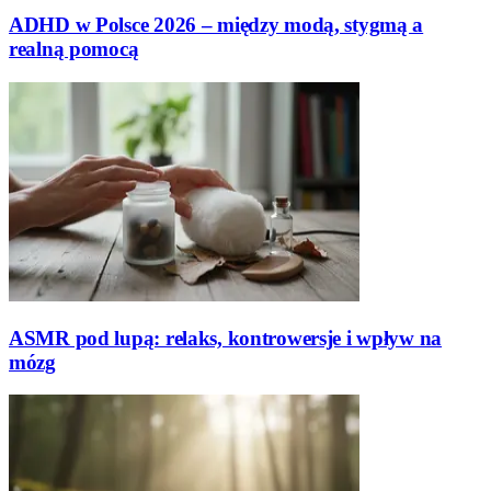
ADHD w Polsce 2026 – między modą, stygmą a
realną pomocą
ASMR pod lupą: relaks, kontrowersje i wpływ na
mózg