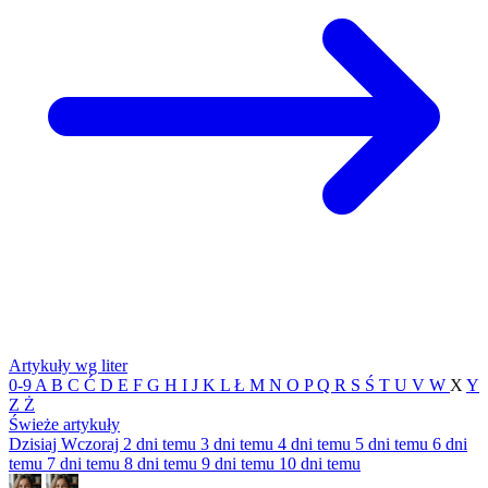
Artykuły wg liter
0-9
A
B
C
Ć
D
E
F
G
H
I
J
K
L
Ł
M
N
O
P
Q
R
S
Ś
T
U
V
W
X
Y
Z
Ż
Świeże artykuły
Dzisiaj
Wczoraj
2 dni temu
3 dni temu
4 dni temu
5 dni temu
6 dni
temu
7 dni temu
8 dni temu
9 dni temu
10 dni temu