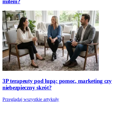
mitem?
3P terapeuty pod lupą: pomoc, marketing czy
niebezpieczny skrót?
Przeglądaj wszystkie artykuły