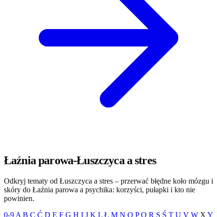
Łaźnia parowa-Łuszczyca a stres
Odkryj tematy od Łuszczyca a stres – przerwać błędne koło mózgu i
skóry do Łaźnia parowa a psychika: korzyści, pułapki i kto nie
powinien.
0-9
A
B
C
Ć
D
E
F
G
H
I
J
K
L
Ł
M
N
O
P
Q
R
S
Ś
T
U
V
W
X
Y