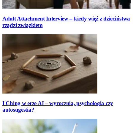
Adult Attachment Interview – kiedy więź z dzieciństwa
rządzi związkiem
I Ching w erze AI – wyrocznia, psychologia czy
autosugestia?