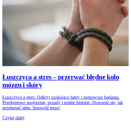
Łuszczyca a stres – przerwać błędne koło
mózgu i skóry
Łuszczyca a stres: Odkryj szokujące fakty i najnowsze badania.
Przełomowe spojrzenie, porady i realne historie. Dowiedz się, jak
przełamać tabu. Sprawdź teraz!
Czytaj dalej