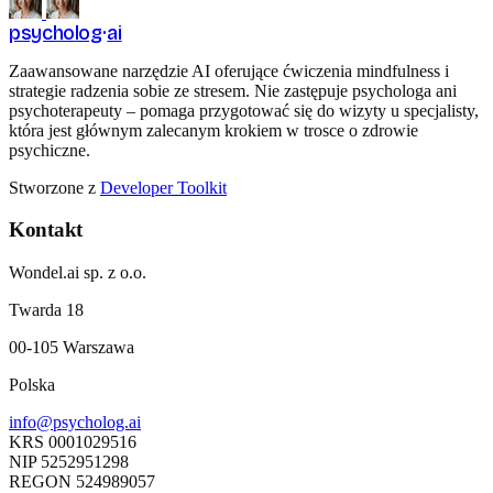
psycholog
ai
Zaawansowane narzędzie AI oferujące ćwiczenia mindfulness i
strategie radzenia sobie ze stresem. Nie zastępuje psychologa ani
psychoterapeuty – pomaga przygotować się do wizyty u specjalisty,
która jest głównym zalecanym krokiem w trosce o zdrowie
psychiczne.
Stworzone z
Developer Toolkit
Kontakt
Wondel.ai sp. z o.o.
Twarda 18
00-105 Warszawa
Polska
info@psycholog.ai
KRS
0001029516
NIP
5252951298
REGON
524989057