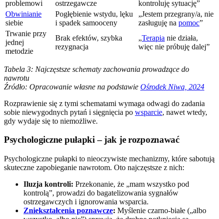
problemowi
ostrzegawcze
kontroluję sytuację”
Obwinianie
Pogłębienie wstydu, lęku
„Jestem przegrany/a, nie
siebie
i spadek samooceny
zasługuję na
pomoc
”
Trwanie przy
Brak efektów, szybka
„
Terapia
nie działa,
jednej
rezygnacja
więc nie próbuję dalej”
metodzie
Tabela 3: Najczęstsze schematy zachowania prowadzące do
nawrotu
Źródło: Opracowanie własne na podstawie
Ośrodek Niwa, 2024
Rozprawienie się z tymi schematami wymaga odwagi do zadania
sobie niewygodnych pytań i sięgnięcia po
wsparcie
, nawet wtedy,
gdy wydaje się to niemożliwe.
Psychologiczne pułapki – jak je rozpoznawać
Psychologiczne pułapki to nieoczywiste mechanizmy, które sabotują
skuteczne zapobieganie nawrotom. Oto najczęstsze z nich:
Iluzja kontroli:
Przekonanie, że „mam wszystko pod
kontrolą”, prowadzi do bagatelizowania sygnałów
ostrzegawczych i ignorowania wsparcia.
Zniekształcenia poznawcze
:
Myślenie czarno-białe („albo