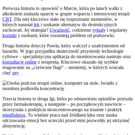
Pierwsza historia to opowieść o Marcie, która po latach walki z
alkoholem znalazła oparcie w grupie wsparcia i intensywnej terapii
CBT
. Dla niej kluczowe stało się rozpoznanie momentów, w
których narastał
lęk
i szukanie alternatyw do destrukcyjnych
zachowań. Jej strategia?
Uważność
, codzienne
rytuały
i regularny
kontakt
z osobami, które rozumieją problem od podszewki.
Druga historia dotyczy Pawła, który walczył z uzależnieniem od
hazardu. W jego przypadku skuteczność przyniosły technologie
cyfrowe – specjalistyczna aplikacja do monitorowania nastroju oraz
konsultacje online
z terapeutą. Kluczowe okazało się szybkie
reagowanie na „czerwone flagi” – momenty, w których wracała
chęć
gry
.
Trzecia historia to droga Igi, która po odstawieniu opioidów przeszła
przez farmakoterapię, a następnie – po początkowym nawrocie –
skorzystała z podejścia skoncentrowanego na traumie i praktyk
mindfulness
. To właśnie praca nad źródłami lęku oraz nauka
odczuwania emocji bez ucieczki przed nimi pozwoliły jej utrzymać
abstynencję.