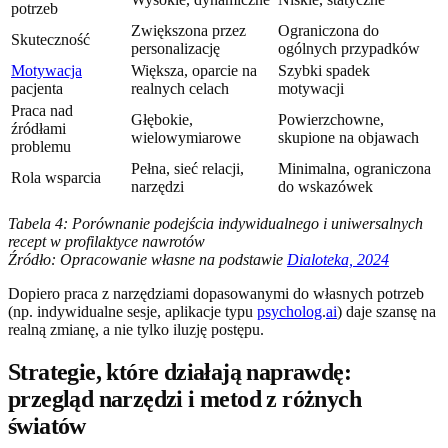
potrzeb
Zwiększona przez
Ograniczona do
Skuteczność
personalizację
ogólnych przypadków
Motywacja
Większa, oparcie na
Szybki spadek
pacjenta
realnych celach
motywacji
Praca nad
Głębokie,
Powierzchowne,
źródłami
wielowymiarowe
skupione na objawach
problemu
Pełna, sieć relacji,
Minimalna, ograniczona
Rola wsparcia
narzędzi
do wskazówek
Tabela 4: Porównanie podejścia indywidualnego i uniwersalnych
recept w profilaktyce nawrotów
Źródło: Opracowanie własne na podstawie
Dialoteka, 2024
Dopiero praca z narzędziami dopasowanymi do własnych potrzeb
(np. indywidualne sesje, aplikacje typu
psycholog
.
ai
) daje szansę na
realną zmianę, a nie tylko iluzję postępu.
Strategie, które działają naprawdę:
przegląd narzędzi i metod z różnych
światów