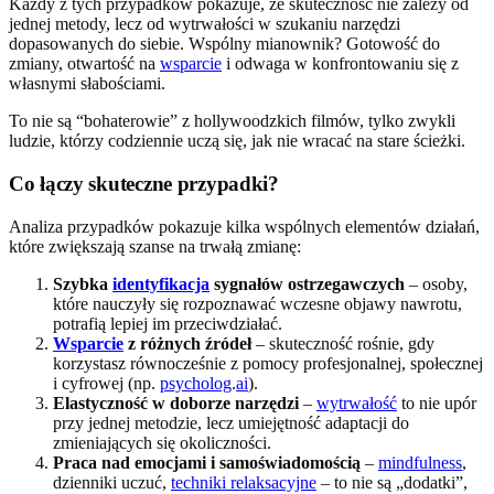
Każdy z tych przypadków pokazuje, że skuteczność nie zależy od
jednej metody, lecz od wytrwałości w szukaniu narzędzi
dopasowanych do siebie. Wspólny mianownik? Gotowość do
zmiany, otwartość na
wsparcie
i odwaga w konfrontowaniu się z
własnymi słabościami.
To nie są “bohaterowie” z hollywoodzkich filmów, tylko zwykli
ludzie, którzy codziennie uczą się, jak nie wracać na stare ścieżki.
Co łączy skuteczne przypadki?
Analiza przypadków pokazuje kilka wspólnych elementów działań,
które zwiększają szanse na trwałą zmianę:
Szybka
identyfikacja
sygnałów ostrzegawczych
– osoby,
które nauczyły się rozpoznawać wczesne objawy nawrotu,
potrafią lepiej im przeciwdziałać.
Wsparcie
z różnych źródeł
– skuteczność rośnie, gdy
korzystasz równocześnie z pomocy profesjonalnej, społecznej
i cyfrowej (np.
psycholog
.
ai
).
Elastyczność w doborze narzędzi
–
wytrwałość
to nie upór
przy jednej metodzie, lecz umiejętność adaptacji do
zmieniających się okoliczności.
Praca nad emocjami i samoświadomością
–
mindfulness
,
dzienniki uczuć,
techniki relaksacyjne
– to nie są „dodatki”,