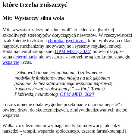
które trzeba zniszczyć
Mit: Wystarczy silna wola
Mit „wszystko zależy od silnej woli” to jeden z najbardziej
szkodliwych stereotypów dotyczących nawrotów. W rzeczywistości
uzależnienie to złożona
choroba psychiczna
, która wpływa na układ
nagrody, mechanizmy motywacyjne i systemy regulacji emocji.
Badania neurobiologiczne (
OPM-MED, 2024
) potwierdzają, że
sama
determinacja
nie wystarcza – potrzebne są konkretne strategie,
wsparcie
i czas.
„Silna wola to nie jest antidotum. Uzależnienie
modyfikuje funkcjonowanie mózgu na tak głębokim
poziomie, że bez odpowiedniego wsparcia naprawdę
trudno wytrwać w abstynencji.” — Prof. Tomasz
Płażewski, neurobiolog,
OPM-MED, 2024
To zrozumienie obala wygodne przekonanie o „moralnej sile” i
otwiera drzwi do skuteczniejszych, zindywidualizowanych metod
wsparcia.
Walka z uzależnieniem wymaga nie tylko motywacji, ale także
narzędzi – terapii, wsparcia społecznego, czasem farmakoterapii i,