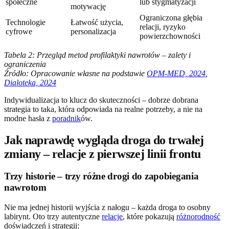
społeczne
lub stygmatyzacji
motywację
Ograniczona głębia
Technologie
Łatwość użycia,
relacji, ryzyko
cyfrowe
personalizacja
powierzchowności
Tabela 2: Przegląd metod profilaktyki nawrotów – zalety i
ograniczenia
Źródło: Opracowanie własne na podstawie
OPM-MED, 2024
,
Dialoteka, 2024
Indywidualizacja to klucz do skuteczności – dobrze dobrana
strategia to taka, która odpowiada na realne potrzeby, a nie na
modne hasła z
poradnik
ów.
Jak naprawdę wygląda droga do trwałej
zmiany – relacje z pierwszej linii frontu
Trzy historie – trzy różne drogi do zapobiegania
nawrotom
Nie ma jednej historii wyjścia z nałogu – każda droga to osobny
labirynt. Oto trzy autentyczne
relacje
, które pokazują
różnorodność
doświadczeń i strategii: