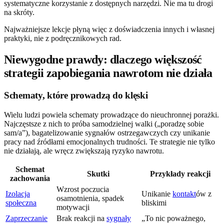
systematyczne korzystanie z dostępnych narzędzi. Nie ma tu drogi
na skróty.
Najważniejsze lekcje płyną więc z doświadczenia innych i własnej
praktyki, nie z podręcznikowych rad.
Niewygodne prawdy: dlaczego większość
strategii zapobiegania nawrotom nie działa
Schematy, które prowadzą do klęski
Wielu ludzi powiela schematy prowadzące do nieuchronnej porażki.
Najczęstsze z nich to próba samodzielnej walki („poradzę sobie
sam/a”), bagatelizowanie sygnałów ostrzegawczych czy unikanie
pracy nad źródłami emocjonalnych trudności. Te strategie nie tylko
nie działają, ale wręcz zwiększają ryzyko nawrotu.
Schemat
Skutki
Przykłady reakcji
zachowania
Wzrost poczucia
Izolacja
Unikanie
kontakt
ów z
osamotnienia, spadek
społeczna
bliskimi
motywacji
Zaprzeczanie
Brak reakcji na
sygnały
„To nic poważnego,