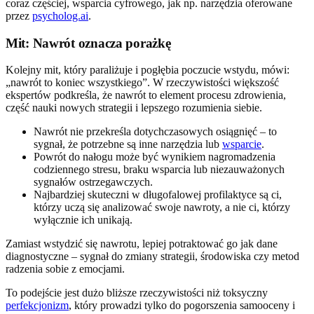
coraz częściej, wsparcia cyfrowego, jak np. narzędzia oferowane
przez
psycholog.ai
.
Mit: Nawrót oznacza porażkę
Kolejny mit, który paraliżuje i pogłębia poczucie wstydu, mówi:
„nawrót to koniec wszystkiego”. W rzeczywistości większość
ekspertów podkreśla, że nawrót to element procesu zdrowienia,
część nauki nowych strategii i lepszego rozumienia siebie.
Nawrót nie przekreśla dotychczasowych osiągnięć – to
sygnał, że potrzebne są inne narzędzia lub
wsparcie
.
Powrót do nałogu może być wynikiem nagromadzenia
codziennego stresu, braku wsparcia lub niezauważonych
sygnałów ostrzegawczych.
Najbardziej skuteczni w długofalowej profilaktyce są ci,
którzy uczą się analizować swoje nawroty, a nie ci, którzy
wyłącznie ich unikają.
Zamiast wstydzić się nawrotu, lepiej potraktować go jak dane
diagnostyczne – sygnał do zmiany strategii, środowiska czy metod
radzenia sobie z emocjami.
To podejście jest dużo bliższe rzeczywistości niż toksyczny
perfekcjonizm
, który prowadzi tylko do pogorszenia samooceny i