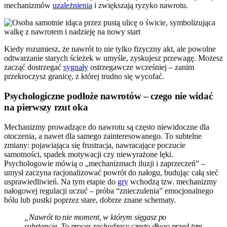
mechanizmów
uzależnienia
i zwiększają ryzyko nawrotu.
Kiedy rozumiesz, że nawrót to nie tylko fizyczny akt, ale powolne
odtwarzanie starych ścieżek w umyśle, zyskujesz przewagę. Możesz
zacząć dostrzegać
sygnały
ostrzegawcze wcześniej – zanim
przekroczysz granicę, z której trudno się wycofać.
Psychologiczne podłoże nawrotów – czego nie widać
na pierwszy rzut oka
Mechanizmy prowadzące do nawrotu są często niewidoczne dla
otoczenia, a nawet dla samego zainteresowanego. To subtelne
zmiany: pojawiająca się frustracja, nawracające poczucie
samotności, spadek motywacji czy niewyrażone lęki.
Psychologowie mówią o „mechanizmach iluzji i zaprzeczeń” –
umysł zaczyna racjonalizować powrót do nałogu, budując całą sieć
usprawiedliwień. Na tym etapie do
gry
wchodzą tzw. mechanizmy
nałogowej regulacji uczuć – próba “znieczulenia” emocjonalnego
bólu lub pustki poprzez stare, dobrze znane schematy.
„Nawrót to nie moment, w którym sięgasz po
substancję. To proces zachodzący często długo przed tym