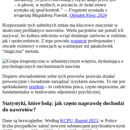
– w głowie, w myślach, w poczuciu, że świat znowu
wymyka się spod kontroli.” — Fragment wywiadu z
terapeutą Magdaleną Pawlak,
Ośrodek Niwa, 2024
Rozpoznanie tych subtelnych zmian ma kluczowe znaczenie w
skutecznej profilaktyce nawrotów. Wielu pacjentów nie potrafi ich
nazywać, bo kultura milczenia wciąż dominuje zarówno w rodzinie,
jak i społeczeństwie. Z tego powodu
wsparcie
profesjonalne i
otwarte rozmowy o emocjach są ważniejsze niż jakakolwiek
“magiczna” metoda.
Dopiero uświadomienie sobie tych procesów pozwala działać
prewencyjnie i świadomie zarządzać ryzykiem nawrotu. To nie jest
spektakularny
przełom
– to codzienna praca, często niepozorna, ale
fundamentalna w budowaniu odporności psychicznej.
Statystyki, które bolą: jak często naprawdę dochodzi
do nawrotów?
Dane są bezwzględne. Według
KCPU, Raport 2023
, w Polsce
liczba przypadków zatruć nowymi substancjami psychoaktywnymi