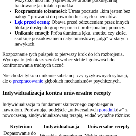
wszystko, albo nic”) sprawia, że drobne potknięcia są
traktowane jak totalna porażka.
Rozpraszanie tożsamości:
Utrata poczucia „kim jestem bez
nałogu” prowadzi do powrotu do starych schematów.
Lęk przed oceną
:
Obawa przed odrzuceniem przez innych
blokuje dostęp do grup wsparcia i profesjonalnej pomocy.
Unikanie emocji:
Próba tłumienia lęku, smutku czy złości
skutkuje poszukiwaniem natychmiastowej „ulgi” w starych
nawykach.
Rozpoznanie tych pułapek to pierwszy krok do ich rozbrojenia.
Wymaga to jednak szczerości wobec siebie i gotowości do
konfrontowania trudnych uczuć.
Nie chodzi tylko o unikanie substancji czy ryzykownych sytuacji,
ale o
przepracowanie
głębokich mechanizmów psychicznych.
Indywidualizacja kontra uniwersalne recepty
Indywidualizacja to fundament skutecznego zapobiegania
nawrotom. Porównując podejście „uniwersalnych
poradnik
ów” z
nowoczesną, zindywidualizowaną terapią, widać wyraźne różnice:
Kryterium
Indywidualizacja
Uniwersalne recepty
Dopasowanie do
Wysokie, dynamiczne
Niskie, statyczne