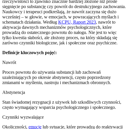
rzeczywistości to zjawisko znacznie bardziej złożone niż proste
sięgnięcie po substancję czy powrót do destrukcyjnego zachowania.
Naukowcy i terapeuci podkreślają, że nawrót zaczyna się dużo
wcześniej – w głowie, w emocjach, w powracających myślach i
schematach działania. Według
KCPU, Raport 2023
, nawrót to
aktywacja dawnych mechanizmów psychologicznych, które
prowadzą do ostatecznego powrotu do nałogu. Nie jest to więc
tylko kwestia słabości, ale złożony proces, na który składają się
zarówno czynniki biologiczne, jak i społeczne oraz psychiczne.
Definicje kluczowych pojęć:
Nawrót
Proces powrotu do używania substancji lub zachowań
uzależniających po okresie abstynencji, często poprzedzony
zmianami w myśleniu, nastroju i mechanizmach obronnych.
Abstynencja
Stan świadomej rezygnacji z używek lub szkodliwych czynności,
często wymagający wsparcia psychologicznego i społecznego.
Czynniki wyzwalające
Okoliczności,
emocje
lub sytuacje, które prowadzą do reaktywacji