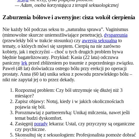
— Adam, osoba korzystająca z terapii seksuologicznej
Zaburzenia bólowe i awersyjne: cisza wokół cierpienia
Nie każdy ból podczas seksu to „naturalna sprawa”. Vaginismus
(mimowolne skurcze uniemożliwiające penetrację),
dyspareunia
(przewlekły ból w trakcie stosunku) czy
awersja seksualna
to
tematy, o których mówi się szeptem. Cierpią na nie zarówno
kobiety, jak i mężczyźni – choć u tych drugich problem bywa
błędnie bagatelizowany. Przykład: Kasia (22 lata) odczuwa
paniczny
lęk
przed zbliżeniem po traumie z poprzedniego związku.
Paweł (48 lat) doświadcza ostrego bólu przy erekcji po operacji
prostaty. Anna (60 lat) unika seksu z powodu przewlekłego bólu –
nikt nie zapytał jej o to przez dekady.
Rozpoznaj problem: Czy ból utrzymuje się dłużej niż 3
miesiące?
Zapisz objawy: Notuj, kiedy i w jakich okolicznościach
pojawia się ból.
Porozmawiaj z partnerem/ką: Unikaj milczenia, nawet jeśli
temat budzi dyskomfort.
Zasięgnij
porady
lekarza: Ustal, czy przyczyny są organiczne
czy psychiczne.
Skonsultuj się z seksuologiem: Profesjonalista pomoże dobrać