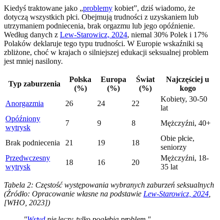
Kiedyś traktowane jako „
problemy
kobiet”, dziś wiadomo, że
dotyczą wszystkich płci. Obejmują trudności z uzyskaniem lub
utrzymaniem podniecenia, brak orgazmu lub jego opóźnienie.
Według danych z
Lew-Starowicz, 2024
, niemal 30% Polek i 17%
Polaków deklaruje tego typu trudności. W Europie wskaźniki są
zbliżone, choć w krajach o silniejszej edukacji seksualnej problem
jest mniej nasilony.
Polska
Europa
Świat
Najczęściej u
Typ zaburzenia
(%)
(%)
(%)
kogo
Kobiety, 30-50
Anorgazmia
26
24
22
lat
Opóźniony
7
9
8
Mężczyźni, 40+
wytrysk
Obie płcie,
Brak podniecenia
21
19
18
seniorzy
Przedwczesny
Mężczyźni, 18-
18
16
20
wytrysk
35 lat
Tabela 2: Częstość występowania wybranych zaburzeń seksualnych
(Źródło: Opracowanie własne na podstawie
Lew-Starowicz, 2024
,
[WHO, 2023])
"
Wstyd
nie leczy, tylko pogłębia problem."