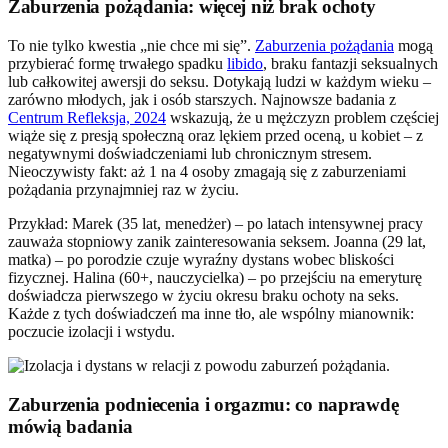
Zaburzenia pożądania: więcej niż brak ochoty
To nie tylko kwestia „nie chce mi się”.
Zaburzenia pożądania
mogą
przybierać formę trwałego spadku
libido
, braku fantazji seksualnych
lub całkowitej awersji do seksu. Dotykają ludzi w każdym wieku –
zarówno młodych, jak i osób starszych. Najnowsze badania z
Centrum Refleksja, 2024
wskazują, że u mężczyzn problem częściej
wiąże się z presją społeczną oraz lękiem przed oceną, u kobiet – z
negatywnymi doświadczeniami lub chronicznym stresem.
Nieoczywisty fakt: aż 1 na 4 osoby zmagają się z zaburzeniami
pożądania przynajmniej raz w życiu.
Przykład: Marek (35 lat, menedżer) – po latach intensywnej pracy
zauważa stopniowy zanik zainteresowania seksem. Joanna (29 lat,
matka) – po porodzie czuje wyraźny dystans wobec bliskości
fizycznej. Halina (60+, nauczycielka) – po przejściu na emeryturę
doświadcza pierwszego w życiu okresu braku ochoty na seks.
Każde z tych doświadczeń ma inne tło, ale wspólny mianownik:
poczucie izolacji i wstydu.
Zaburzenia podniecenia i orgazmu: co naprawdę
mówią badania