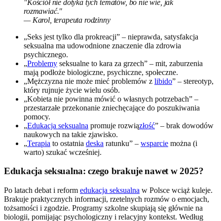
"Kościół nie dotyka tych tematów, bo nie wie, jak
rozmawiać."
— Karol, terapeuta rodzinny
„Seks jest tylko dla prokreacji” – nieprawda, satysfakcja
seksualna ma udowodnione znaczenie dla zdrowia
psychicznego.
„
Problemy
seksualne to kara za grzech” – mit, zaburzenia
mają podłoże biologiczne, psychiczne, społeczne.
„Mężczyzna nie może mieć problemów z
libido
” – stereotyp,
który rujnuje życie wielu osób.
„Kobieta nie powinna mówić o własnych potrzebach” –
przestarzałe przekonanie zniechęcające do poszukiwania
pomocy.
„
Edukacja seksualna
promuje rozwią
złość
” – brak dowodów
naukowych na takie zjawisko.
„
Terapia
to ostatnia
deska
ratunku” –
wsparcie
można (i
warto) szukać wcześniej.
Edukacja seksualna: czego brakuje nawet w 2025?
Po latach debat i reform
edukacja seksualna
w Polsce wciąż kuleje.
Brakuje praktycznych informacji, rzetelnych rozmów o emocjach,
tożsamości i zgodzie. Programy szkolne skupiają się głównie na
biologii, pomijając psychologiczny i relacyjny kontekst. Według