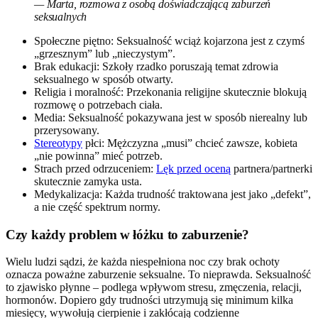
— Marta, rozmowa z osobą doświadczającą zaburzeń
seksualnych
Społeczne piętno: Seksualność wciąż kojarzona jest z czymś
„grzesznym” lub „nieczystym”.
Brak edukacji: Szkoły rzadko poruszają temat zdrowia
seksualnego w sposób otwarty.
Religia i moralność: Przekonania religijne skutecznie blokują
rozmowę o potrzebach ciała.
Media: Seksualność pokazywana jest w sposób nierealny lub
przerysowany.
Stereotypy
płci: Mężczyzna „musi” chcieć zawsze, kobieta
„nie powinna” mieć potrzeb.
Strach przed odrzuceniem:
Lęk przed oceną
partnera/partnerki
skutecznie zamyka usta.
Medykalizacja: Każda trudność traktowana jest jako „defekt”,
a nie część spektrum normy.
Czy każdy problem w łóżku to zaburzenie?
Wielu ludzi sądzi, że każda niespełniona noc czy brak ochoty
oznacza poważne zaburzenie seksualne. To nieprawda. Seksualność
to zjawisko płynne – podlega wpływom stresu, zmęczenia, relacji,
hormonów. Dopiero gdy trudności utrzymują się minimum kilka
miesięcy, wywołują cierpienie i zakłócają codzienne