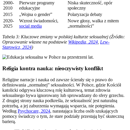
2000-
Pierwsze programy
Niska skuteczność, opór
2010
edukacyjne
społeczny
2015
„Wojna o gender”
Polaryzacja debaty
2020-
Wzrost świadomości,
Nowe głosy, walka z mitem
2025
social media
„normalności”
Tabela 3: Kluczowe zmiany w polskiej kulturze seksualnej (Źródło:
Opracowanie własne na podstawie
Wikipedia, 2024
,
Lew-
Starowicz, 2024
)
Religia kontra nauka: nieoczywisty konflikt
Religijne narracje i nauka od zawsze ścierały się o prawo do
definiowania „normalnej” seksualności. W Polsce, gdzie Kościół
katolicki odgrywa kluczową rolę kulturową, temat zdrowia
seksualnego bywa ignorowany lub sprowadzany do sfery grzechu.
Z drugiej strony nauka podkreśla, że seksualność jest naturalną
potrzebą, a jej zaburzenia wymagają wsparcia, nie potępienia.
Według
Psychocare, 2024
, narastająca liczba osób szukających
pomocy świadczy o tym, że stare podziały przestają być skuteczną
barierą.