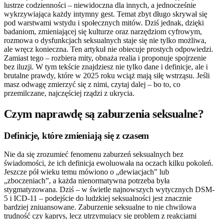
lustrze codzienności – niewidoczna dla innych, a jednocześnie
wykrzywiająca każdy intymny gest. Temat zbyt długo skrywał się
pod warstwami wstydu i społecznych mitów. Dziś jednak, dzięki
badaniom, zmieniającej się kulturze oraz narzędziom cyfrowym,
rozmowa o dysfunkcjach seksualnych staje się nie tylko możliwa,
ale wręcz konieczna. Ten artykuł nie obiecuje prostych odpowiedzi.
Zamiast tego – rozbiera mity, obnaża realia i proponuje spojrzenie
bez iluzji. W tym tekście znajdziesz nie tylko dane i definicje, ale i
brutalne prawdy, które w 2025 roku wciąż mają siłę wstrząsu. Jeśli
masz odwagę zmierzyć się z nimi, czytaj dalej – bo to, co
przemilczane, najczęściej rządzi z ukrycia.
Czym naprawdę są zaburzenia seksualne?
Definicje, które zmieniają się z czasem
Nie da się zrozumieć fenomenu zaburzeń seksualnych bez
świadomości, że ich definicja ewoluowała na oczach kilku pokoleń.
Jeszcze pół wieku temu mówiono o „dewiacjach” lub
„zboczeniach”, a każda nienormatywna potrzeba była
stygmatyzowana. Dziś – w świetle najnowszych wytycznych DSM-
5 i ICD-11 – podejście do ludzkiej seksualności jest znacznie
bardziej zniuansowane. Zaburzenie seksualne to nie chwilowa
trudność czy kaprys, lecz utrzymujący się problem z reakcjami