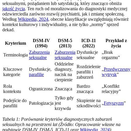
seksualnymi, pożądaniem lub satysfakcją, który znacząco obniża
jakość życia
. Ten ruch od moralizowania do diagnostyki medycznej
odzwierciedla zarówno rozwój psychiatrii, jak i zmianę społeczną.
Według
Wikipedia, 2024
, obecne klasyfikacje uwzględniają również
kontekst kulturowy i indywidualny, a nie tylko „normy” sprzed
dekad.
DSM-IV
DSM-5
ICD-11
Przykład z
Kryterium
(1994)
(2013)
(2022)
życia
Zaburzenia
Zaburzenia
Dysfunkcje
„Brak
Terminologia
seksualne
seksualne
seksualne
orgazmu”
Oddzielne
Rozdzielenie
Kluczowe
Dysfunkcje,
diagnozy,
„
Przedwczesny
parafilii i
kategorie
parafilie
nacisk na
wytrysk
”
zaburzeń
cierpienie
Rola
Bardzo
„Konflikt
Ograniczona
Znacząca
kontekstu
znacząca
relacyjny”
Tylko gdy
Podejście do
Skupienie na
Patologizacja
jest
„
Fetyszyzm
”
parafilii
szkodliwości
krzywda
Tabela 1: Porównanie kryteriów diagnostycznych zaburzeń
seksualnych na przestrzeni lat (Źródło: Opracowanie własne na
podstawie DSM-IV, DSM-5, ICD-11 oraz
Wikipedia, 2024
)