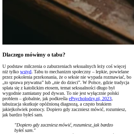
Dlaczego mówimy o tabu?
U podstaw milczenia o zaburzeniach seksualnych leży coś więcej
niż tylko
wstyd
. Tabu to mechanizm społeczny – lepkie, powielane
przez pokolenia przekonania, że o seksie nie wypada rozmawiać, bo
„to sprawa prywatna” lub „nie do dzieci”. W Polsce, gdzie tradycja
splata się z katolickim etosem, temat seksualności długo był
wygodnie zamiatany pod dywan. To nie jest wyłącznie polski
problem – globalnie, jak podkreśla
ePsycholodzy.pl, 2023
,
tabuizacja skutkuje opóźnioną diagnozą, a często brakiem
jakiejkolwiek pomocy. Dopiero gdy zaczniesz mówić, rozumiesz,
jak bardzo byłeś sam.
"Dopiero gdy zaczniesz mówić, rozumiesz, jak bardzo
byłeś sam."