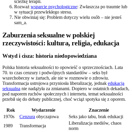
ścieżkę terapii.
Rozważ
wsparcie psychologiczne
: Zwłaszcza po traumie lub
w sytuacji przewlekłego stresu.
Nie obwiniaj się: Problem dotyczy wielu osób – nie jesteś
sam_a.
Zaburzenia seksualne w polskiej
rzeczywistości: kultura, religia, edukacja
Wstyd i cisza: historia niedopowiedziana
Polska historia seksualności to opowieść o sprzecznościach. Lata
70. to czas cenzury i podwójnych standardów – seks był
wszechobecny w żartach, ale nie w rozmowie o zdrowiu.
Transformacja ustrojowa przyniosła liberalizację, jednak
edukacja
seksualna
nie nadążyła za zmianami. Dopiero w ostatnich dekadach,
pod naporem ruchów społecznych i internetu, temat seksualności
przebił się do debaty publicznej, choć wciąż spotyka się z oporem.
Rok
Wydarzenie
Znaczenie
1970s
Cenzura
obyczajowa
Seks jako tabu, brak edukacji
Liberalizacja mediów, chaos
1989
Transformacja
norm