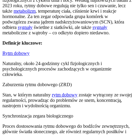
fizjologicznych z cyklem dnia i nocy. Według najnowszych badań z
2023 roku, rytmy dobowe regulują nie tylko sen i czuwanie, lecz
także
metabolizm
, temperaturę ciała, ciśnienie krwi i reakcje
hormonalne. Za ten zegar odpowiada grupa komórek w
podwzgórzu zwana jądrem nadskrzyżowaniowym (SCN), która
odbiera
sygnały
świetlne z siatkówki, ale także
sygnały
metaboliczne z wątroby – co odkryto dopiero niedawno.
Definicje kluczowe:
Rytm dobowy
Naturalny, około 24-godzinny cykl fizjologicznych i
psychologicznych procesów zachodzących w organizmie
człowieka.
Zaburzenia rytmu dobowego (ZRD)
Stan, w którym naturalny
rytm dobowy
zostaje wytrącony ze swojej
regularności, prowadząc do problemów ze snem, koncentracją,
nastrojem i wydolnością organizmu.
Synchronizacja zegara biologicznego
Proces dostosowania rytmu dobowego do bodźców zewnętrznych,
głównie światła słonecznego, ale również regularnych posiłków i