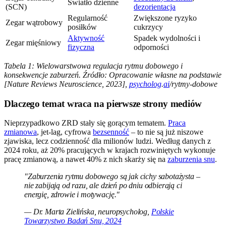
Światło dzienne
(SCN)
dezorientacja
Regularność
Zwiększone ryzyko
Zegar wątrobowy
posiłków
cukrzycy
Aktywność
Spadek wydolności i
Zegar mięśniowy
fizyczna
odporności
Tabela 1: Wielowarstwowa regulacja rytmu dobowego i
konsekwencje zaburzeń. Źródło: Opracowanie własne na podstawie
[Nature Reviews Neuroscience, 2023],
psycholog
.
ai
/rytmy-dobowe
Dlaczego temat wraca na pierwsze strony mediów
Nieprzypadkowo ZRD stały się gorącym tematem.
Praca
zmianowa
, jet-lag, cyfrowa
bezsenność
– to nie są już niszowe
zjawiska, lecz codzienność dla milionów ludzi. Według danych z
2024 roku, aż 20% pracujących w krajach rozwiniętych wykonuje
pracę zmianową, a nawet 40% z nich skarży się na
zaburzenia snu
.
"Zaburzenia rytmu dobowego są jak cichy sabotażysta –
nie zabijają od razu, ale dzień po dniu odbierają ci
energię, zdrowie i motywację."
— Dr. Marta Zielińska, neuropsycholog,
Polskie
Towarzystwo Badań Snu, 2024