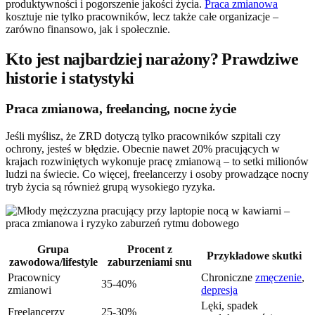
produktywności i pogorszenie jakości życia.
Praca zmianowa
kosztuje nie tylko pracowników, lecz także całe organizacje –
zarówno finansowo, jak i społecznie.
Kto jest najbardziej narażony? Prawdziwe
historie i statystyki
Praca zmianowa, freelancing, nocne życie
Jeśli myślisz, że ZRD dotyczą tylko pracowników szpitali czy
ochrony, jesteś w błędzie. Obecnie nawet 20% pracujących w
krajach rozwiniętych wykonuje pracę zmianową – to setki milionów
ludzi na świecie. Co więcej, freelancerzy i osoby prowadzące nocny
tryb życia są również grupą wysokiego ryzyka.
Grupa
Procent z
Przykładowe skutki
zawodowa/lifestyle
zaburzeniami snu
Pracownicy
Chroniczne
zmęczenie
,
35-40%
zmianowi
depresja
Lęki, spadek
Freelancerzy
25-30%