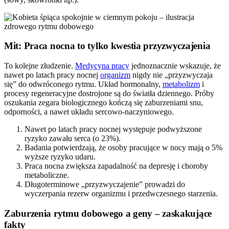
Mit: Praca nocna to tylko kwestia przyzwyczajenia
To kolejne złudzenie.
Medycyna pracy
jednoznacznie wskazuje, że
nawet po latach pracy nocnej
organizm
nigdy nie „przyzwyczaja
się” do odwróconego rytmu. Układ hormonalny,
metabolizm
i
procesy regeneracyjne dostrojone są do światła dziennego. Próby
oszukania zegara biologicznego kończą się zaburzeniami snu,
odporności, a nawet układu sercowo-naczyniowego.
Nawet po latach pracy nocnej występuje podwyższone
ryzyko zawału serca (o 23%).
Badania potwierdzają, że osoby pracujące w nocy mają o 5%
wyższe ryzyko udaru.
Praca nocna zwiększa zapadalność na depresję i choroby
metaboliczne.
Długoterminowe „przyzwyczajenie” prowadzi do
wyczerpania rezerw organizmu i przedwczesnego starzenia.
Zaburzenia rytmu dobowego a geny – zaskakujące
fakty