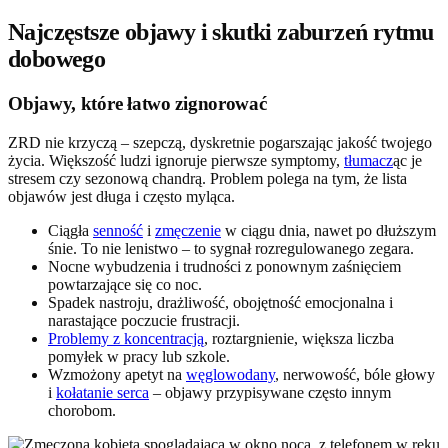
Najczęstsze objawy i skutki zaburzeń rytmu
dobowego
Objawy, które łatwo zignorować
ZRD nie krzyczą – szepczą, dyskretnie pogarszając jakość twojego
życia. Większość ludzi ignoruje pierwsze symptomy,
tłumacz
ąc je
stresem czy sezonową chandrą. Problem polega na tym, że lista
objawów jest długa i często myląca.
Ciągła
senność
i
zmęczenie
w ciągu dnia, nawet po dłuższym
śnie. To nie lenistwo – to sygnał rozregulowanego zegara.
Nocne wybudzenia i trudności z ponownym zaśnięciem
powtarzające się co noc.
Spadek nastroju, drażliwość, obojętność emocjonalna i
narastające poczucie frustracji.
Problemy z koncentracją
, roztargnienie, większa liczba
pomyłek w pracy lub szkole.
Wzmożony apetyt na
węglowodany
, nerwowość, bóle głowy
i
kołatanie serca
– objawy przypisywane często innym
chorobom.