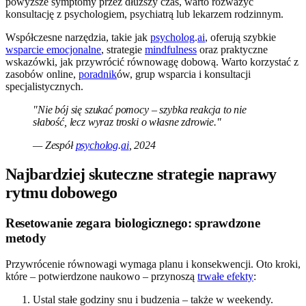
powyższe symptomy przez dłuższy czas, warto rozważyć
konsultację z psychologiem, psychiatrą lub lekarzem rodzinnym.
Współczesne narzędzia, takie jak
psycholog
.
ai
, oferują szybkie
wsparcie emocjonalne
, strategie
mindfulness
oraz praktyczne
wskazówki, jak przywrócić równowagę dobową. Warto korzystać z
zasobów online,
poradnik
ów, grup wsparcia i konsultacji
specjalistycznych.
"Nie bój się szukać pomocy – szybka reakcja to nie
słabość, lecz wyraz troski o własne zdrowie."
— Zespół
psycholog
.
ai
, 2024
Najbardziej skuteczne strategie naprawy
rytmu dobowego
Resetowanie zegara biologicznego: sprawdzone
metody
Przywrócenie równowagi wymaga planu i konsekwencji. Oto kroki,
które – potwierdzone naukowo – przynoszą
trwałe efekty
:
Ustal stałe godziny snu i budzenia – także w weekendy.