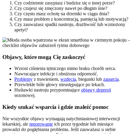
Czy codziennie zasypiasz i budzisz się o innej porze?
Czy czujesz się zmęczony nawet po długim śnie?
Czy często masz ochotę na drzemki w ciągu dnia?
Czy masz problem z koncentracją, pamięcią lub motywacją?
Czy zauważasz spadki nastroju, drażliwość lub wzmożony
apetyt?
Objawy, które mogą Cię zaskoczyć
Wzrost ciśnienia tętniczego mimo braku chorób serca.
Nawracające infekcje i obniżona odporność.
Problemy
z trawieniem,
wzdęcia
, biegunki lub
zaparcia
.
Przewlekłe bóle głowy nieustępujące po lekach.
Huśtawki nastroju przypominające
objawy depresji
sezonowej.
Kiedy szukać wsparcia i gdzie znaleźć pomoc
Nie wszystkie objawy wymagają natychmiastowej interwencji
lekarskiej, ale
ignorowanie
ich przez tygodnie lub miesiące
prowadzi do pogłębiania problemu. Jeśli zauważasz u siebie