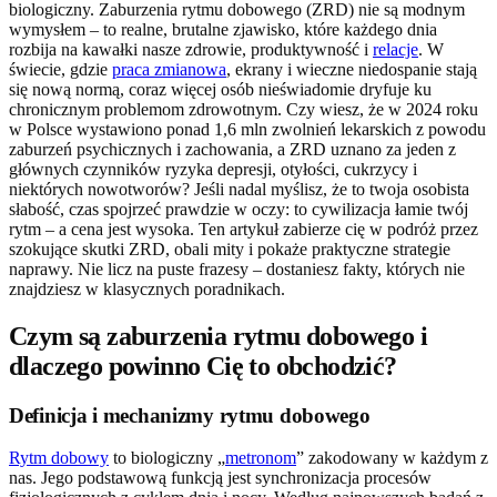
biologiczny. Zaburzenia rytmu dobowego (ZRD) nie są modnym
wymysłem – to realne, brutalne zjawisko, które każdego dnia
rozbija na kawałki nasze zdrowie, produktywność i
relacje
. W
świecie, gdzie
praca zmianowa
, ekrany i wieczne niedospanie stają
się nową normą, coraz więcej osób nieświadomie dryfuje ku
chronicznym problemom zdrowotnym. Czy wiesz, że w 2024 roku
w Polsce wystawiono ponad 1,6 mln zwolnień lekarskich z powodu
zaburzeń psychicznych i zachowania, a ZRD uznano za jeden z
głównych czynników ryzyka depresji, otyłości, cukrzycy i
niektórych nowotworów? Jeśli nadal myślisz, że to twoja osobista
słabość, czas spojrzeć prawdzie w oczy: to cywilizacja łamie twój
rytm – a cena jest wysoka. Ten artykuł zabierze cię w podróż przez
szokujące skutki ZRD, obali mity i pokaże praktyczne strategie
naprawy. Nie licz na puste frazesy – dostaniesz fakty, których nie
znajdziesz w klasycznych poradnikach.
Czym są zaburzenia rytmu dobowego i
dlaczego powinno Cię to obchodzić?
Definicja i mechanizmy rytmu dobowego
Rytm dobowy
to biologiczny „
metronom
” zakodowany w każdym z
nas. Jego podstawową funkcją jest synchronizacja procesów