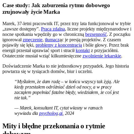
Case study: Jak zaburzenia rytmu dobowego
zrujnowały życie Marka
Marek, 37-letni pracownik IT, przez trzy lata funkcjonował w trybie
„zawsze dostępny”.
Praca zdalna
, liczne projekty międzynarodowe i
nocne spotkania wpędziły go w chroniczną
bezsenność
. Z początku
ignorował
zmęczenie
,
tłumacz
ąc je presją projektów. Z czasem
pojawiły się lęki,
problemy z koncentracją
i bóle głowy. Przez brak
energii przestał uprawiać sport i stracił
kontakt
z przyjaciółmi.
Ostatecznie musiał wziąć kilkumiesięczne
zwolnienie lekarskie
.
Doświadczenie Marka to nie jednostkowy przypadek. Jego historia
powtarza się w tysiącach domów, biur i uczelni.
“Myślałem, że dam radę – w końcu wszyscy tak żyją. Ale
kiedy przestałem odróżniać dzień od nocy, a w pracy
zacząłem popełniać fatalne błędy, wiedziałem, że coś jest
nie tak.”
— Marek, konsultant IT, cytat własny w ramach
wywiadu dla
psycholog
.
ai
, 2024
Mity i błędne przekonania o rytmie
dobowym