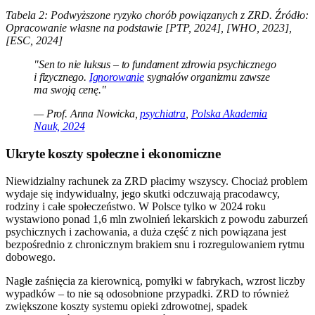
Tabela 2: Podwyższone ryzyko chorób powiązanych z ZRD. Źródło:
Opracowanie własne na podstawie [PTP, 2024], [WHO, 2023],
[ESC, 2024]
"Sen to nie luksus – to fundament zdrowia psychicznego
i fizycznego.
Ignorowanie
sygnałów organizmu zawsze
ma swoją cenę."
— Prof. Anna Nowicka,
psychiatra
,
Polska Akademia
Nauk, 2024
Ukryte koszty społeczne i ekonomiczne
Niewidzialny rachunek za ZRD płacimy wszyscy. Chociaż problem
wydaje się indywidualny, jego skutki odczuwają pracodawcy,
rodziny i całe społeczeństwo. W Polsce tylko w 2024 roku
wystawiono ponad 1,6 mln zwolnień lekarskich z powodu zaburzeń
psychicznych i zachowania, a duża część z nich powiązana jest
bezpośrednio z chronicznym brakiem snu i rozregulowaniem rytmu
dobowego.
Nagłe zaśnięcia za kierownicą, pomyłki w fabrykach, wzrost liczby
wypadków – to nie są odosobnione przypadki. ZRD to również
zwiększone koszty systemu opieki zdrowotnej, spadek