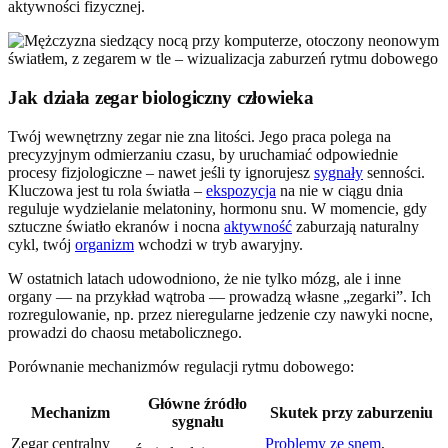
aktywności fizycznej.
Jak działa zegar biologiczny człowieka
Twój wewnętrzny zegar nie zna litości. Jego praca polega na
precyzyjnym odmierzaniu czasu, by uruchamiać odpowiednie
procesy fizjologiczne – nawet jeśli ty ignorujesz
sygnały
senności.
Kluczowa jest tu rola światła –
ekspozycja
na nie w ciągu dnia
reguluje wydzielanie melatoniny, hormonu snu. W momencie, gdy
sztuczne światło ekranów i nocna
aktywność
zaburzają naturalny
cykl, twój
organizm
wchodzi w tryb awaryjny.
W ostatnich latach udowodniono, że nie tylko mózg, ale i inne
organy — na przykład wątroba — prowadzą własne „zegarki”. Ich
rozregulowanie, np. przez nieregularne jedzenie czy nawyki nocne,
prowadzi do chaosu metabolicznego.
Porównanie mechanizmów regulacji rytmu dobowego:
Główne źródło
Mechanizm
Skutek przy zaburzeniu
sygnału
Zegar centralny
Problemy ze snem
,