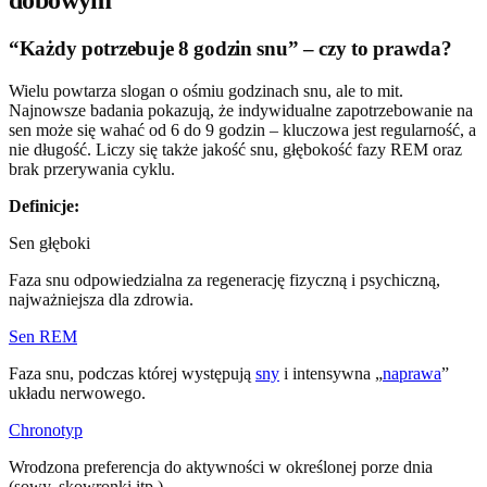
“Każdy potrzebuje 8 godzin snu” – czy to prawda?
Wielu powtarza slogan o ośmiu godzinach snu, ale to mit.
Najnowsze badania pokazują, że indywidualne zapotrzebowanie na
sen może się wahać od 6 do 9 godzin – kluczowa jest regularność, a
nie długość. Liczy się także jakość snu, głębokość fazy REM oraz
brak przerywania cyklu.
Definicje:
Sen głęboki
Faza snu odpowiedzialna za regenerację fizyczną i psychiczną,
najważniejsza dla zdrowia.
Sen REM
Faza snu, podczas której występują
sny
i intensywna „
naprawa
”
układu nerwowego.
Chronotyp
Wrodzona preferencja do aktywności w określonej porze dnia
(sowy, skowronki itp.).