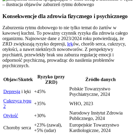
Konsekwencje dla zdrowia fizycznego i psychicznego
Zaburzenia rytmu dobowego to nie tylko temat do żartów w
kawowej kuchni. To poważny czynnik ryzyka dla zdrowia całego
organizmu. Najnowsze dane z 2023/2024 roku potwierdzają, że
ZRD zwiększają ryzyko depresji,
lęk
ów, chorób serca, cukrzycy,
otyłości, a nawet niektórych nowotworów. Z perspektywy
psychiatrii, przewlekły brak snu zaburza regulację emocji i
odporność psychiczną, prowadząc do nasilenia problemów
psychicznych.
Ryzyko (przy
Objaw/Skutek
Źródło danych
ZRD)
Polskie Towarzystwo
Depresja
i lęki
+45%
Psychiatryczne, 2024
Cukrzyca typu
+35%
WHO, 2023
2
Narodowy Instytut Zdrowia
Otyłość
+30%
Publicznego, 2024
+23% (zawał),
Europejskie Towarzystwo
Choroby serca
+5% (udar)
Kardiologiczne, 2024