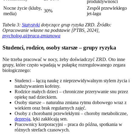
produktywności
Nocne życie (kluby,
Zespół przewlekłego
30%
media)
jet-lagu
Tabela 3:
Statystyki
dotyczące grup ryzyka ZRD. Źródło:
Opracowanie własne na podstawie [PTBS, 2024],
psycholog.ai/praca-zmianowa
Studenci, rodzice, osoby starsze – grupy ryzyka
Nie trzeba pracować w nocy, żeby doświadczyć ZRD. Oto inne
grupy, które często wpadają w pułapkę rozregulowanego zegara
biologicznego:
Studenci – łączą naukę z nieprzewidywalnym stylem życia i
nadużywaniem kofeiny.
Rodzice małych dzieci – chroniczne przerywanie snu przez
opiekę nad dzieckiem.
Osoby starsze – naturalna zmiana rytmu dobowego wraz z
wiekiem oraz brak regularnych zajęć.
Osoby z chorobami przewlekłymi – choroby metaboliczne,
depresja
, lęki zakłócają sen.
Pracownicy korporacyjni – praca do późna, spotkania w
różnych strefach czasowych.