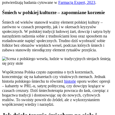
potwierdzają badania cytowane w
Farmacja Expert, 2023
.
Śmiech w polskiej kulturze – zapomniane korzenie
Śmiech od wieków stanowił ważny element polskiej kultury –
zarówno w czasach prosperity, jak i w okresach kryzysów
społecznych. W polskiej tradycji ludowej żart, dowcip i satyra były
narzędziem radzenia sobie z trudnościami losu oraz sposobem na
rozładowanie napięć społecznych. Trudno dziś wyobrazić sobie
folklor bez obrazów wiejskich wesel, podczas których śmiech i
zabawa stanowiły nieodłączny element rytuałów przejścia.
Współczesna Polska często zapomina o tych korzeniach,
koncentrując się na kabaretach czy viralowych memach. Jednak
historia polskiego śmiechu to również
historie
oporu wobec opresji
– kabarety w PRL-u, satyrę polityczną, czy dowcipy krążące w
czasach cenzury. Dziś śmiechoterapia powraca do łask, czerpiąc z
bogactwa tradycji i dostosowując się do nowych, cyfrowych
realiów. To swoisty powrót do źródeł, ale z wykorzystaniem
współczesnej wiedzy i narzędzi.