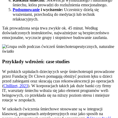
Kaskada śmiechu:
Sekwencja wymuszanego i naturalnego
śmiechu, która prowadzi do rozluźnienia emocjonalnego.
Podsumowanie
i wyciszenie:
Uczestnicy dzielą się
wrażeniami, przechodzą do medytacji lub technik
relaksacyjnych.
Tak prowadzona sesja trwa zwykle ok. 45 minut. Według
doświadczonych instruktorów, najważniejsze są bezpieczeństwo
emocjonalne, wyczucie grupy i stopniowe budowanie zaufania.
Przykłady wdrożeń: case studies
W polskich szpitalach dziecięcych sesje śmiechoterapii prowadzone
przez Fundację Dr Clown pomagają obniżyć poziom lęku u dzieci
przed zabiegami oraz skracają czas rekonwalescencji po operacjach
(
Chillizet, 2023
). W korporacjach takich jak duże banki czy firmy
IT, warsztaty śmiechu wdraża się jako element programów well-
beingowych, co przekłada się na niższy poziom stresu i mniejsze
rotacje w zespołach.
W szkołach ćwiczenia śmiechowe stosowane są w integracji
klasowej, programach antydepresyjnych oraz jako sposób na