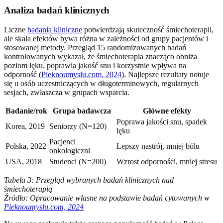
Analiza badań klinicznych
Liczne
badania kliniczne
potwierdzają skuteczność śmiechoterapii,
ale skala efektów bywa różna w zależności od grupy pacjentów i
stosowanej metody. Przegląd 15 randomizowanych badań
kontrolowanych wykazał, że śmiechoterapia znacząco obniża
poziom lęku, poprawia jakość snu i korzystnie wpływa na
odporność (
Pieknoumyslu.com, 2024
). Najlepsze rezultaty notuje
się u osób uczestniczących w długoterminowych, regularnych
sesjach, zwłaszcza w grupach wsparcia.
Badanie/rok
Grupa badawcza
Główne efekty
Poprawa jakości snu, spadek
Korea, 2019
Seniorzy (N=120)
lęku
Pacjenci
Polska, 2022
Lepszy nastrój, mniej bólu
onkologiczni
USA, 2018
Studenci (N=200)
Wzrost odporności, mniej stresu
Tabela 3: Przegląd wybranych badań klinicznych nad
śmiechoterapią
Źródło: Opracowanie własne na podstawie badań cytowanych w
Pieknoumyslu.com, 2024