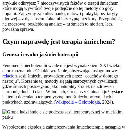
artykule odkryjesz 7 nieoczywistych faktów o terapii śmiechem,
które mogą wywrócić twoje podejście do tej metody do góry
nogami. Zajrzymy za kulisy nauki, mitów i praktyki, bez taryfy
ulgowej – z dystansem, faktami i szczyptą przekory. Przygotuj się
na rzeczową, pogłębioną analizę – tu śmiech to nie żart, lecz
poważna sprawa.
Czym naprawdę jest terapia śmiechem?
Geneza i ewolucja śmiechoterapii
Fenomen śmiechoterapii wcale nie jest wynalazkiem XXI wieku,
choć można odnieść takie wrażenie, obserwując instagramowe
relacje
z sesji śmiechu prowadzonych przez „coachów dobrego
nastroju”. Korzenie tej metody sięgają starożytnych cywilizacji,
gdzie śmiech postrzegano jako naturalny środek na zdrowie i
harmonię ducha i ciała. W Indiach, Grecji czy Chinach już tysiące
lat temu doceniano terapeutyczną moc śmiechu w rytuałach i
praktykach uzdrawiających (
Wikipedia – Gelotologia
, 2024).
Współczesna eksplozja zainteresowania śmiechoterapią nastąpiła w