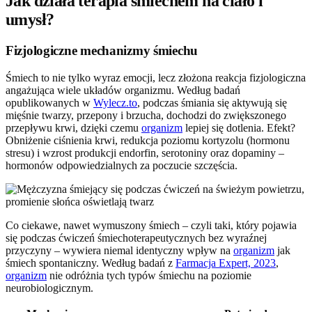
Jak działa terapia śmiechem na ciało i
umysł?
Fizjologiczne mechanizmy śmiechu
Śmiech to nie tylko wyraz emocji, lecz złożona reakcja fizjologiczna
angażująca wiele układów organizmu. Według badań
opublikowanych w
Wylecz.to
, podczas śmiania się aktywują się
mięśnie twarzy, przepony i brzucha, dochodzi do zwiększonego
przepływu krwi, dzięki czemu
organizm
lepiej się dotlenia. Efekt?
Obniżenie ciśnienia krwi, redukcja poziomu kortyzolu (hormonu
stresu) i wzrost produkcji endorfin, serotoniny oraz dopaminy –
hormonów odpowiedzialnych za poczucie szczęścia.
Co ciekawe, nawet wymuszony śmiech – czyli taki, który pojawia
się podczas ćwiczeń śmiechoterapeutycznych bez wyraźnej
przyczyny – wywiera niemal identyczny wpływ na
organizm
jak
śmiech spontaniczny. Według badań z
Farmacja Expert, 2023
,
organizm
nie odróżnia tych typów śmiechu na poziomie
neurobiologicznym.