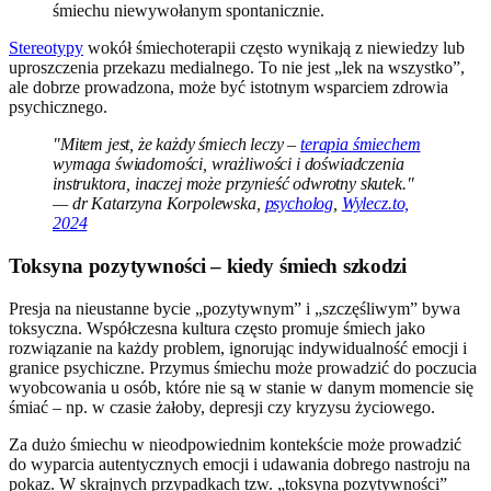
śmiechu niewywołanym spontanicznie.
Stereotypy
wokół śmiechoterapii często wynikają z niewiedzy lub
uproszczenia przekazu medialnego. To nie jest „lek na wszystko”,
ale dobrze prowadzona, może być istotnym wsparciem zdrowia
psychicznego.
"Mitem jest, że każdy śmiech leczy –
terapia śmiechem
wymaga świadomości, wrażliwości i doświadczenia
instruktora, inaczej może przynieść odwrotny skutek."
— dr Katarzyna Korpolewska,
psycholog
,
Wylecz.to,
2024
Toksyna pozytywności – kiedy śmiech szkodzi
Presja na nieustanne bycie „pozytywnym” i „szczęśliwym” bywa
toksyczna. Współczesna kultura często promuje śmiech jako
rozwiązanie na każdy problem, ignorując indywidualność emocji i
granice psychiczne. Przymus śmiechu może prowadzić do poczucia
wyobcowania u osób, które nie są w stanie w danym momencie się
śmiać – np. w czasie żałoby, depresji czy kryzysu życiowego.
Za dużo śmiechu w nieodpowiednim kontekście może prowadzić
do wyparcia autentycznych emocji i udawania dobrego nastroju na
pokaz. W skrajnych przypadkach tzw. „toksyna pozytywności”