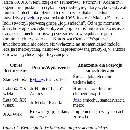
latach 60. XX wieku dzięki dr. Hunterowi "Patchowi" Adamsowi –
legendarnej postaci amerykańskiej medycyny, który wykorzystywał
humor i śmiech jako element leczenia w szpitalach. Jednak
prawdziwy
przełom
przyniósł rok 1995, kiedy dr Madan Kataria z
Indii stworzył pierwszą grupę „jogi śmiechu”. Od tego momentu
śmiechoterapia zaczęła zdobywać popularność na całym świecie, a
dziś sesje śmiechu odbywają się zarówno w szpitalach, jak i
korporacjach czy szkołach. Kluczowa różnica? Współczesna
śmiechoterapia nie opiera się wyłącznie na spontanicznej radości,
lecz jest metodyczną, naukowo zaprojektowaną praktyką w służbie
zdrowia psychicznego i fizycznego.
Okres
Znaczenie dla rozwoju
Postać/Wydarzenie
historyczny
śmiechoterapii
Śmiech jako element
Starożytność
Rytuały
, teatr, satyra
uzdrawiania
Lata 60. XX
dr Hunter "Patch"
Humor jako oficjalny
wieku
Adams
element terapii
Lata 90. XX
Joga
śmiechu, standaryzacja
dr Madan Kataria
wieku
metod
Rozwój grup, badania
Implementacja w systemach
XXI wiek
naukowe
zdrowia
Tabela 1: Ewolucja śmiechoterapii na przestrzeni wieków