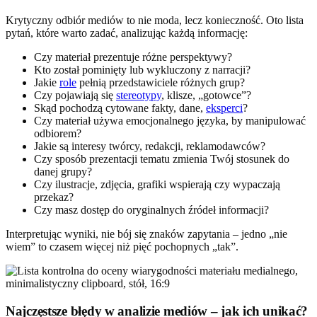
Krytyczny odbiór mediów to nie moda, lecz konieczność. Oto lista
pytań, które warto zadać, analizując każdą informację:
Czy materiał prezentuje różne perspektywy?
Kto został pominięty lub wykluczony z narracji?
Jakie
role
pełnią przedstawiciele różnych grup?
Czy pojawiają się
stereotypy
, klisze, „gotowce”?
Skąd pochodzą cytowane fakty, dane,
eksperci
?
Czy materiał używa emocjonalnego języka, by manipulować
odbiorem?
Jakie są interesy twórcy, redakcji, reklamodawców?
Czy sposób prezentacji tematu zmienia Twój stosunek do
danej grupy?
Czy ilustracje, zdjęcia, grafiki wspierają czy wypaczają
przekaz?
Czy masz dostęp do oryginalnych źródeł informacji?
Interpretując wyniki, nie bój się znaków zapytania – jedno „nie
wiem” to czasem więcej niż pięć pochopnych „tak”.
Najczęstsze błędy w analizie mediów – jak ich unikać?