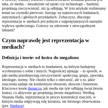
taka, że media – niezależnie od epoki czy technologii – bardziej
projektują rzeczywistość, niż ją odbijają. W tym artykule rozbieramy
temat na czynniki pierwsze, bazując na najnowszych badaniach,
statystykach i głośnych przykładach. Zobaczysz, dlaczego
reprezentacja w mediach jest jednym z najpotężniejszych narzędzi
wpływu społecznego. Gotowy na zderzenie z niewygodnymi
faktami?
Czym naprawdę jest reprezentacja w
mediach?
Definicja i teorie: od lustra do megafonu
Reprezentacja w mediach to fundament, na którym budujemy
wyobrażenia o sobie i innych. Najprościej ujmując – to sposób, w
jaki media przedstawiają rzeczywistość społeczną: grupy, zjawiska,
ideologie, normy. Nie chodzi tylko o obecność, ale o to, jakie
znaczenia nadaje się konkretnym obrazom, słowom i historiom.
Kluczowe teorie
tłumacz
ą, jak media nie tyle odbijają świat (teoria
lustra), co aktywnie go projektują (teoria megafonu). Według
Stuarata Halla, reprezentacja to proces konstrukcji znaczeń, w
którym media odgrywają rolę kreatora, nie biernego obserwatora
(por.
Studocu
).