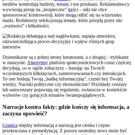
mediów kontrolują budżety, tematy i ton przekazu. Reklamodawcy
wywierają presję na „bezpieczne”
tre
ści – nikt nie chce
sponsorować kontrowersji, które mogą odbić się na wizerunku
marki. Redaktorzy selekcjonują tematy, które przejdą przez sito
„ważności” i klikalności.
Dziennikarze są z jednej strony kreatorami, a z drugiej – trybikami
w maszynie.
Algorytmy
platform społecznościowych coraz częściej
decydują, co w ogóle zobaczysz – bazując na Twoich
wcześniejszych kliknięciach, zainteresowaniach czy interakcjach.
To one budują Twoją „bańkę informacyjną”, często bez Twojej
wiedzy. Naciski polityczne czy ekonomiczne? Przykłady cenzury
lub autocenzury pojawiają się regularnie, zwłaszcza w kontekście
wyborów czy gorących tematów światopoglądowych.
Narracje kontra fakty: gdzie kończy się informacja, a
zaczyna opowieść?
Granica
między informacją a narracją jest cienka i często
przekraczana z premedytacją. Z pozoru neutralny news może być