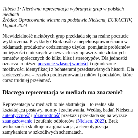
Tabela 1: Nierówna reprezentacja wybranych grup w polskich
mediach
Źródło: Opracowanie własne na podstawie Nielsena, EURACTIV,
Digital 2024
Niewidzialność niektórych grup przekłada się na realne poczucie
wykluczenia. Przykłady? Brak osób z niepełnosprawnościami w
reklamach produktów codziennego użytku, pomijanie problemów
mniejszości etnicznych w newsach czy upraszczanie złożonych
tematów społecznych do kilku klisz i stereotypów. Dla jednostki
oznacza to niższe
poczucie własnej wartości
i ograniczone
możliwości identyfikacji z bohaterami przedstawianych historii. Dla
społeczeństwa – ryzyko podtrzymywania mitów i podziałów, które
coraz trudniej przełamać.
Dlaczego reprezentacja w mediach ma znaczenie?
Reprezentacja w mediach to nie abstrakcja – to realna siła
kształtująca postawy, normy i zachowania. Według badań Nielsena
autentyczność
i
różnorodność
przekazu przekłada się na wyższe
zaangażowanie
i zaufanie odbiorców (
Nielsen, 2023
). Brak
widoczności skutkuje marginalizacją, a stereotypizacja –
zamykaniem w szkodliwych schematach.