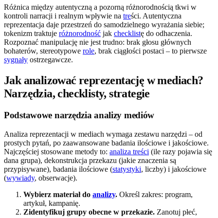
Różnica między autentyczną a pozorną różnorodnością tkwi w
kontroli narracji i realnym wpływie na
tre
ści. Autentyczna
reprezentacja daje przestrzeń do samodzielnego wyrażania siebie;
tokenizm traktuje
różnorodność
jak
checklist
ę do odhaczenia.
Rozpoznać manipulację nie jest trudno: brak głosu głównych
bohaterów, stereotypowe
role
, brak ciągłości postaci – to pierwsze
sygnały
ostrzegawcze.
Jak analizować reprezentację w mediach?
Narzędzia, checklisty, strategie
Podstawowe narzędzia analizy mediów
Analiza reprezentacji w mediach wymaga zestawu narzędzi – od
prostych pytań, po zaawansowane badania ilościowe i jakościowe.
Najczęściej stosowane metody to:
analiza treści
(ile razy pojawia się
dana grupa), dekonstrukcja przekazu (jakie znaczenia są
przypisywane), badania ilościowe (
statystyki
, liczby) i jakościowe
(
wywiady
, obserwacje).
Wybierz materiał do
analizy
.
Określ zakres: program,
artykuł, kampanię.
Zidentyfikuj grupy obecne w przekazie.
Zanotuj płeć,