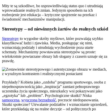
Mity te są szkodliwe, bo usprawiedliwiają status quo i utrudniają
wprowadzanie realnych zmian. Jedynym sposobem na ich
rozbrojenie jest edukacja – krytyczne spojrzenie na przekaz i
świadomość mechanizmów manipulacji.
Stereotypy – od niewinnych żartów do realnych szkód
Stereotypy
to wygodne skróty myślowe, które pozwalają szybko
klasyfikować ludzi i zjawiska. Media, posługując się nimi,
wzmacniają podziały i utrudniają wychodzenie poza utarte
schematy. Mechanizmy powstawania stereotypów są proste:
wielokrotnie powtarzane obrazy lub slogany z czasem uznaje się za
prawdę.
Przykłady? Kobieta jako „ozdoba” programu sportowego, osoba z
niepełnosprawnością jako „inspiracja” zamiast pełnoprawnego
uczestnika życia społecznego, mieszkańcy wsi pokazywani jako
„egzotyka” lub „problem”. Psychologiczne skutki? Niska
samoocena
,
wyuczona bezradność
, poczucie niedopasowania.
Skutki społeczne? Utrwalanie podziałów i wzmacnianie uprzedzeń,
które przekładają się na realne decyzje – od politycznych po