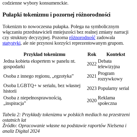
codzienne wybory konsumenckie.
Pułapki tokenizmu i pozornej różnorodności
Tokenizm to nowoczesna pułapka. Polega na symbolicznym
włączaniu przedstawicieli mniejszości bez realnej zmiany narracji
czy struktury decyzyjnej. Pozorna
różnorodność
zadowala
statystyki
, ale nie przynosi korzyści reprezentowanym grupom.
Przykład tokenizmu
Rok
Kontekst
Jedna kobieta ekspertem w panelu nt.
Debata
2022
gospodarki
telewizyjna
Program
Osoba z innego regionu, „egzotyka”
2021
rozrywkowy
Osoba LGBTQ+ w serialu, bez własnej
2023
Popularny serial
historii
Osoba z niepełnosprawnością,
Reklama
2020
„inspiracja”
społeczna
Tabela 2: Przykłady tokenizmu w polskich mediach na przestrzeni
ostatnich lat
Źródło: Opracowanie własne na podstawie raportów Nielsena i
analiz Digital 2024