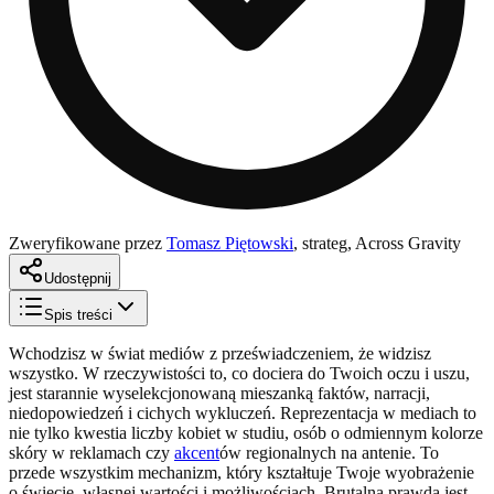
Zweryfikowane przez
Tomasz Piętowski
,
strateg, Across Gravity
Udostępnij
Spis treści
Wchodzisz w świat mediów z przeświadczeniem, że widzisz
wszystko. W rzeczywistości to, co dociera do Twoich oczu i uszu,
jest starannie wyselekcjonowaną mieszanką faktów, narracji,
niedopowiedzeń i cichych wykluczeń. Reprezentacja w mediach to
nie tylko kwestia liczby kobiet w studiu, osób o odmiennym kolorze
skóry w reklamach czy
akcent
ów regionalnych na antenie. To
przede wszystkim mechanizm, który kształtuje Twoje wyobrażenie
o świecie, własnej wartości i możliwościach. Brutalna prawda jest