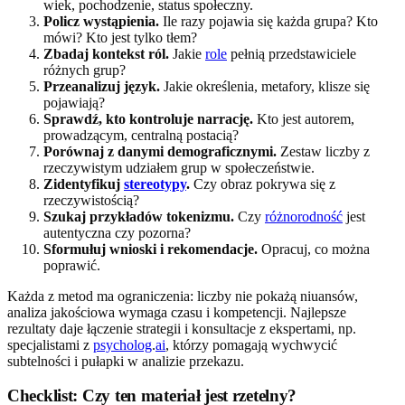
wiek, pochodzenie, status społeczny.
Policz wystąpienia.
Ile razy pojawia się każda grupa? Kto
mówi? Kto jest tylko tłem?
Zbadaj kontekst ról.
Jakie
role
pełnią przedstawiciele
różnych grup?
Przeanalizuj język.
Jakie określenia, metafory, klisze się
pojawiają?
Sprawdź, kto kontroluje narrację.
Kto jest autorem,
prowadzącym, centralną postacią?
Porównaj z danymi demograficznymi.
Zestaw liczby z
rzeczywistym udziałem grup w społeczeństwie.
Zidentyfikuj
stereotypy
.
Czy obraz pokrywa się z
rzeczywistością?
Szukaj przykładów tokenizmu.
Czy
różnorodność
jest
autentyczna czy pozorna?
Sformułuj wnioski i rekomendacje.
Opracuj, co można
poprawić.
Każda z metod ma ograniczenia: liczby nie pokażą niuansów,
analiza jakościowa wymaga czasu i kompetencji. Najlepsze
rezultaty daje łączenie strategii i konsultacje z ekspertami, np.
specjalistami z
psycholog
.
ai
, którzy pomagają wychwycić
subtelności i pułapki w analizie przekazu.
Checklist: Czy ten materiał jest rzetelny?