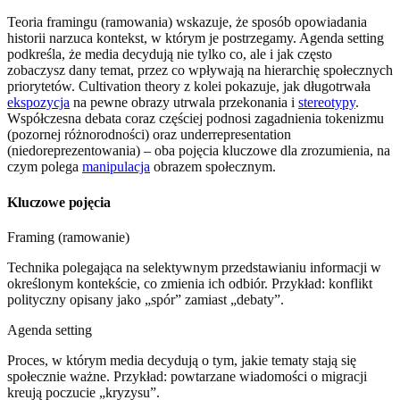
Teoria framingu (ramowania) wskazuje, że sposób opowiadania
historii narzuca kontekst, w którym je postrzegamy. Agenda setting
podkreśla, że media decydują nie tylko co, ale i jak często
zobaczysz dany temat, przez co wpływają na hierarchię społecznych
priorytetów. Cultivation theory z kolei pokazuje, jak długotrwała
ekspozycja
na pewne obrazy utrwala przekonania i
stereotypy
.
Współczesna debata coraz częściej podnosi zagadnienia tokenizmu
(pozornej różnorodności) oraz underrepresentation
(niedoreprezentowania) – oba pojęcia kluczowe dla zrozumienia, na
czym polega
manipulacja
obrazem społecznym.
Kluczowe pojęcia
Framing (ramowanie)
Technika polegająca na selektywnym przedstawianiu informacji w
określonym kontekście, co zmienia ich odbiór. Przykład: konflikt
polityczny opisany jako „spór” zamiast „debaty”.
Agenda setting
Proces, w którym media decydują o tym, jakie tematy stają się
społecznie ważne. Przykład: powtarzane wiadomości o migracji
kreują poczucie „kryzysu”.