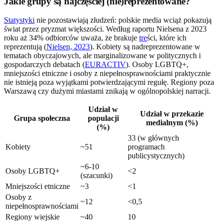
Jakie grupy są najczęściej (nie)reprezentowane?
Statystyki
nie pozostawiają złudzeń: polskie media wciąż pokazują
świat przez pryzmat większości. Według raportu Nielsena z 2023
roku aż 34% odbiorców uważa, że brakuje
tre
ści, które ich
reprezentują (
Nielsen, 2023
). Kobiety są nadreprezentowane w
tematach obyczajowych, ale marginalizowane w politycznych i
gospodarczych debatach (
EURACTIV
). Osoby LGBTQ+,
mniejszości etniczne i osoby z niepełnosprawnościami praktycznie
nie istnieją poza wyjątkami potwierdzającymi regułę. Regiony poza
Warszawą czy dużymi miastami znikają w ogólnopolskiej narracji.
Udział w
Udział w przekazie
Grupa społeczna
populacji
medialnym (%)
(%)
33 (w głównych
Kobiety
~51
programach
publicystycznych)
~6-10
Osoby LGBTQ+
<2
(szacunki)
Mniejszości etniczne
~3
<1
Osoby z
~12
<0,5
niepełnosprawnościami
Regiony wiejskie
~40
10