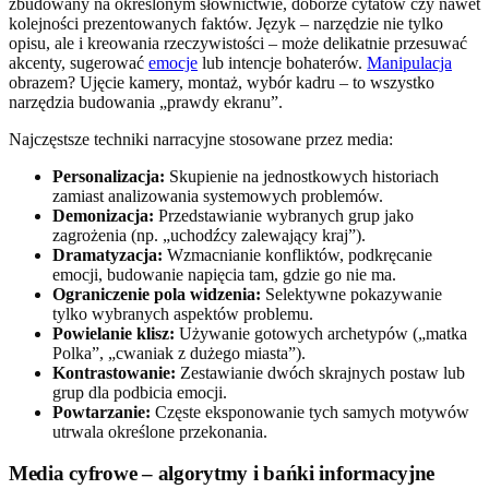
zbudowany na określonym słownictwie, doborze cytatów czy nawet
kolejności prezentowanych faktów. Język – narzędzie nie tylko
opisu, ale i kreowania rzeczywistości – może delikatnie przesuwać
akcenty, sugerować
emocje
lub intencje bohaterów.
Manipulacja
obrazem? Ujęcie kamery, montaż, wybór kadru – to wszystko
narzędzia budowania „prawdy ekranu”.
Najczęstsze techniki narracyjne stosowane przez media:
Personalizacja:
Skupienie na jednostkowych historiach
zamiast analizowania systemowych problemów.
Demonizacja:
Przedstawianie wybranych grup jako
zagrożenia (np. „uchodźcy zalewający kraj”).
Dramatyzacja:
Wzmacnianie konfliktów, podkręcanie
emocji, budowanie napięcia tam, gdzie go nie ma.
Ograniczenie pola widzenia:
Selektywne pokazywanie
tylko wybranych aspektów problemu.
Powielanie klisz:
Używanie gotowych archetypów („matka
Polka”, „cwaniak z dużego miasta”).
Kontrastowanie:
Zestawianie dwóch skrajnych postaw lub
grup dla podbicia emocji.
Powtarzanie:
Częste eksponowanie tych samych motywów
utrwala określone przekonania.
Media cyfrowe – algorytmy i bańki informacyjne