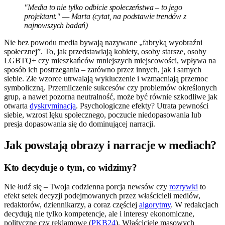
"Media to nie tylko odbicie społeczeństwa – to jego
projektant." — Marta (cytat, na podstawie trendów z
najnowszych badań)
Nie bez powodu media bywają nazywane „fabryką wyobraźni
społecznej”. To, jak przedstawiają kobiety, osoby starsze, osoby
LGBTQ+ czy mieszkańców mniejszych miejscowości, wpływa na
sposób ich postrzegania – zarówno przez innych, jak i samych
siebie. Złe wzorce utrwalają wykluczenie i wzmacniają przemoc
symboliczną. Przemilczenie sukcesów czy problemów określonych
grup, a nawet pozorna neutralność, może być równie szkodliwe jak
otwarta
dyskryminacja
. Psychologiczne efekty? Utrata pewności
siebie, wzrost lęku społecznego, poczucie niedopasowania lub
presja dopasowania się do dominującej narracji.
Jak powstają obrazy i narracje w mediach?
Kto decyduje o tym, co widzimy?
Nie łudź się – Twoja codzienna porcja newsów czy
rozrywki
to
efekt setek decyzji podejmowanych przez właścicieli mediów,
redaktorów, dziennikarzy, a coraz częściej
algorytmy
. W redakcjach
decydują nie tylko kompetencje, ale i interesy ekonomiczne,
polityczne czy reklamowe (
PKB24
). Właściciele masowych