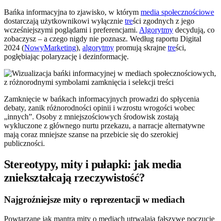
Bańka informacyjna to zjawisko, w którym
media społecznościowe
dostarczają użytkownikowi wyłącznie
tre
ści zgodnych z jego
wcześniejszymi poglądami i preferencjami.
Algorytmy
decydują, co
zobaczysz – a czego nigdy nie poznasz. Według raportu Digital
2024 (
NowyMarketing
),
algorytmy
promują skrajne
tre
ści,
pogłębiając polaryzację i dezinformację.
Zamknięcie w bańkach informacyjnych prowadzi do spłycenia
debaty, zanik różnorodności opinii i wzrostu wrogości wobec
„innych”. Osoby z mniejszościowych środowisk zostają
wykluczone z głównego nurtu przekazu, a narracje alternatywne
mają coraz mniejsze szanse na przebicie się do szerokiej
publiczności.
Stereotypy, mity i pułapki: jak media
zniekształcają rzeczywistość?
Najgroźniejsze mity o reprezentacji w mediach
Powtarzane jak mantra mity o mediach utrwalają fałszywe poczucie