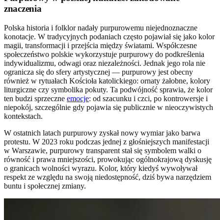
znaczenia
Polska historia i folklor nadały purpurowemu niejednoznaczne
konotacje. W tradycyjnych podaniach często pojawiał się jako kolor
magii, transformacji i przejścia między światami. Współczesne
społeczeństwo polskie wykorzystuje purpurowy do podkreślenia
indywidualizmu, odwagi oraz niezależności. Jednak jego rola nie
ogranicza się do sfery artystycznej — purpurowy jest obecny
również w rytuałach Kościoła katolickiego: ornaty żałobne, kolory
liturgiczne czy symbolika pokuty. Ta podwójność sprawia, że kolor
ten budzi sprzeczne
emocje
: od szacunku i czci, po kontrowersje i
niepokój, szczególnie gdy pojawia się publicznie w nieoczywistych
kontekstach.
W ostatnich latach purpurowy zyskał nowy wymiar jako barwa
protestu. W 2023 roku podczas jednej z głośniejszych manifestacji
w Warszawie, purpurowy transparent stał się symbolem walki o
równość i prawa mniejszości, prowokując ogólnokrajową dyskusję
o granicach wolności wyrazu. Kolor, który kiedyś wywoływał
respekt ze względu na swoją niedostępność, dziś bywa narzędziem
buntu i społecznej zmiany.