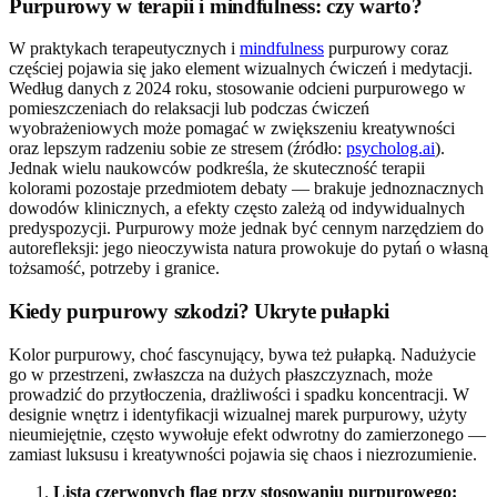
Purpurowy w terapii i mindfulness: czy warto?
W praktykach terapeutycznych i
mindfulness
purpurowy coraz
częściej pojawia się jako element wizualnych ćwiczeń i medytacji.
Według danych z 2024 roku, stosowanie odcieni purpurowego w
pomieszczeniach do relaksacji lub podczas ćwiczeń
wyobrażeniowych może pomagać w zwiększeniu kreatywności
oraz lepszym radzeniu sobie ze stresem (źródło:
psycholog.ai
).
Jednak wielu naukowców podkreśla, że skuteczność terapii
kolorami pozostaje przedmiotem debaty — brakuje jednoznacznych
dowodów klinicznych, a efekty często zależą od indywidualnych
predyspozycji. Purpurowy może jednak być cennym narzędziem do
autorefleksji: jego nieoczywista natura prowokuje do pytań o własną
tożsamość, potrzeby i granice.
Kiedy purpurowy szkodzi? Ukryte pułapki
Kolor purpurowy, choć fascynujący, bywa też pułapką. Nadużycie
go w przestrzeni, zwłaszcza na dużych płaszczyznach, może
prowadzić do przytłoczenia, drażliwości i spadku koncentracji. W
designie wnętrz i identyfikacji wizualnej marek purpurowy, użyty
nieumiejętnie, często wywołuje efekt odwrotny do zamierzonego —
zamiast luksusu i kreatywności pojawia się chaos i niezrozumienie.
Lista czerwonych flag przy stosowaniu purpurowego: