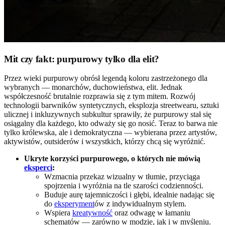
Mit czy fakt: purpurowy tylko dla elit?
Przez wieki purpurowy obrósł legendą koloru zastrzeżonego dla
wybranych — monarchów, duchowieństwa, elit. Jednak
współczesność brutalnie rozprawia się z tym mitem. Rozwój
technologii barwników syntetycznych, eksplozja streetwearu, sztuki
ulicznej i inkluzywnych subkultur sprawiły, że purpurowy stał się
osiągalny dla każdego, kto odważy się go nosić. Teraz to barwa nie
tylko królewska, ale i demokratyczna — wybierana przez artystów,
aktywistów, outsiderów i wszystkich, którzy chcą się wyróżnić.
Ukryte korzyści purpurowego, o których nie mówią
eksperci
:
Wzmacnia przekaz wizualny w tłumie, przyciąga
spojrzenia i wyróżnia na tle szarości codzienności.
Buduje aurę tajemniczości i głębi, idealnie nadając się
do
eksperyment
ów z indywidualnym stylem.
Wspiera
kreatywność
oraz odwagę w łamaniu
schematów — zarówno w modzie, jak i w myśleniu.