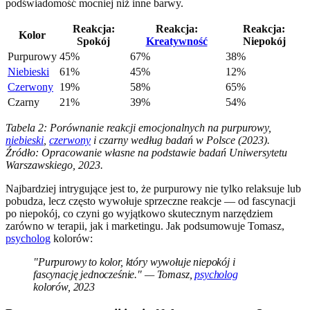
podświadomość mocniej niż inne barwy.
Reakcja:
Reakcja:
Reakcja:
Kolor
Spokój
Kreatywność
Niepokój
Purpurowy
45%
67%
38%
Niebieski
61%
45%
12%
Czerwony
19%
58%
65%
Czarny
21%
39%
54%
Tabela 2: Porównanie reakcji emocjonalnych na purpurowy,
niebieski
,
czerwony
i czarny według badań w Polsce (2023).
Źródło: Opracowanie własne na podstawie badań Uniwersytetu
Warszawskiego, 2023.
Najbardziej intrygujące jest to, że purpurowy nie tylko relaksuje lub
pobudza, lecz często wywołuje sprzeczne reakcje — od fascynacji
po niepokój, co czyni go wyjątkowo skutecznym narzędziem
zarówno w terapii, jak i marketingu. Jak podsumowuje Tomasz,
psycholog
kolorów:
"Purpurowy to kolor, który wywołuje niepokój i
fascynację jednocześnie." — Tomasz,
psycholog
kolorów, 2023