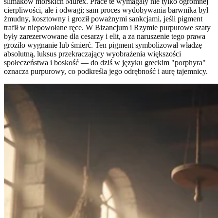
ślimaków morskich Murex. Prace te wymagały nie tylko ogromnej
cierpliwości, ale i odwagi; sam proces wydobywania barwnika był
żmudny, kosztowny i groził poważnymi sankcjami, jeśli pigment
trafił w niepowołane ręce. W Bizancjum i Rzymie purpurowe szaty
były zarezerwowane dla cesarzy i elit, a za naruszenie tego prawa
groziło wygnanie lub śmierć. Ten pigment symbolizował władzę
absolutną, luksus przekraczający wyobrażenia większości
społeczeństwa i boskość — do dziś w języku greckim "porphyra"
oznacza purpurowy, co podkreśla jego odrębność i aurę tajemnicy.