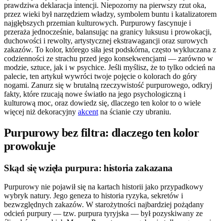
prawdziwa deklaracja intencji. Niepozorny na pierwszy rzut oka,
przez wieki był narzędziem władzy, symbolem buntu i katalizatorem
najgłębszych przemian kulturowych. Purpurowy fascynuje i
przeraża jednocześnie, balansując na granicy luksusu i prowokacji,
duchowości i rewolty, artystycznej ekstrawagancji oraz surowych
zakazów. To kolor, którego siła jest podskórna, często wykluczana z
codzienności ze strachu przed jego konsekwencjami — zarówno w
modzie, sztuce, jak i w psychice. Jeśli myślisz, że to tylko odcień na
palecie, ten artykuł wywróci twoje pojęcie o kolorach do góry
nogami. Zanurz się w brutalną rzeczywistość purpurowego, odkryj
fakty, które rzucają nowe światło na jego psychologiczną i
kulturową moc, oraz dowiedz się, dlaczego ten kolor to o wiele
więcej niż dekoracyjny
akcent
na ścianie czy ubraniu.
Purpurowy bez filtra: dlaczego ten kolor
prowokuje
Skąd się wzięła purpura: historia zakazana
Purpurowy nie pojawił się na kartach historii jako przypadkowy
wybryk natury. Jego geneza to historia ryzyka, sekretów i
bezwzględnych zakazów. W starożytności najbardziej pożądany
odcień purpury — tzw. purpura tyryjska — był pozyskiwany ze