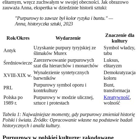
elitarnym, wręcz zuchwałym w swojej obecności. Jak obrazowo
zauważa Anna, ekspertka w dziedzinie historii sztuki:
"Purpurowy to zawsze był kolor ryzyka i buntu." —
Anna, historyczka sztuki, 2023
Znaczenie dla
Rok/Okres
Wydarzenie
kultury
Uzyskanie purpury tyryjskiej ze
Symbol władzy,
Antyk
ślimaków Murex
tabu
Zarezerwowanie purpurowych
Luksus,
Średniowiecze
szat dla hierarchów i monarchów
elitaryzm
Wynalezienie syntetycznych
Demokratyzacja
XVIII-XIX w.
barwników
koloru
Purpurowy symbol oporu i
Bunt,
PRL
kontrkultury
transformacja
Polska po
Purpurowy w modzie ulicznej,
Kreatywność
,
1989 r.
sztuce i protestach
wolność
Tabela 1: Najważniejsze momenty, gdy purpurowy zmieniał historię
Polski i świata. Źródło: Opracowanie własne na podstawie badań
historycznych i analiz kultury.
Purpurowy w polskiej kulturze: zakodowane