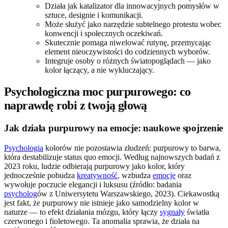
Działa jak katalizator dla innowacyjnych pomysłów w
sztuce, designie i komunikacji.
Może służyć jako narzędzie subtelnego protestu wobec
konwencji i społecznych oczekiwań.
Skutecznie pomaga niwelować rutynę, przemycając
element nieoczywistości do codziennych wyborów.
Integruje osoby o różnych światopoglądach — jako
kolor łączący, a nie wykluczający.
Psychologiczna moc purpurowego: co
naprawdę robi z twoją głową
Jak działa purpurowy na emocje: naukowe spojrzenie
Psychologia
kolorów nie pozostawia złudzeń: purpurowy to barwa,
która destabilizuje status quo emocji. Według najnowszych badań z
2023 roku, ludzie odbierają purpurowy jako kolor, który
jednocześnie pobudza
kreatywność
, wzbudza
emocje
oraz
wywołuje poczucie elegancji i luksusu (źródło: badania
psycholog
ów z Uniwersytetu Warszawskiego, 2023). Ciekawostką
jest fakt, że purpurowy nie istnieje jako samodzielny kolor w
naturze — to efekt działania mózgu, który łączy
sygnały
światła
czerwonego i fioletowego. Ta anomalia sprawia, że działa na