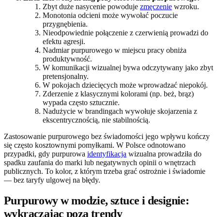
Zbyt duże nasycenie powoduje
zmęczenie
wzroku.
Monotonia odcieni może wywołać poczucie
przygnębienia.
Nieodpowiednie połączenie z czerwienią prowadzi do
efektu agresji.
Nadmiar purpurowego w miejscu pracy obniża
produktywność.
W komunikacji wizualnej bywa odczytywany jako zbyt
pretensjonalny.
W pokojach dziecięcych może wprowadzać niepokój.
Zderzenie z klasycznymi kolorami (np. beż, brąz)
wypada często sztucznie.
Nadużycie w brandingach wywołuje skojarzenia z
ekscentrycznością, nie stabilnością.
Zastosowanie purpurowego bez świadomości jego wpływu kończy
się często kosztownymi pomyłkami. W Polsce odnotowano
przypadki, gdy purpurowa
identyfikacja
wizualna prowadziła do
spadku zaufania do marki lub negatywnych opinii o wnętrzach
publicznych. To kolor, z którym trzeba grać ostrożnie i świadomie
— bez taryfy ulgowej na błędy.
Purpurowy w modzie, sztuce i designie:
wykraczając poza trendy