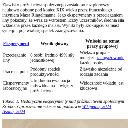
Zjawisko próżniactwa społecznego zostało po raz pierwszy
naukowo opisane pod koniec XIX wieku przez francuskiego
inżyniera Maxa Ringelmanna. Jego eksperymenty z przeciąganiem
liny pokazały, że wraz ze wzrostem liczby uczestników, średnia siła
wkładana przez każdego malała. Wyniki były szokujące: zamiast
synergii, pojawiał się spadek zaangażowania.
Wnioski na temat
Eksperyment
Wynik główny
pracy grupowej
Większa grupa =
Przeciąganie
8 osób: średnio 49% siły
mniejsze
zaangażowanie
liny
jednostkowej
każdej osoby
Podobny spadek
Zjawisko niezależne od
Prace na polu
produktywności
rodzaju zadania
Utrudniona ewaluacja
Eksperymenty
Widoczność wkładu jest
indywidualna = większe
laboratoryjne
kluczowa
próżniactwo
Tabela 2: Historyczne eksperymenty nad próżniactwem społecznym
Źródło: Opracowanie własne na podstawie
Wikipedia, 2024
,
Asana, 2024