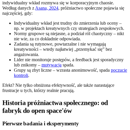
indywidualny wkład rozmywa się w korporacyjnym chaosie.
Według danych z
Asana, 2024
, próżniactwo społeczne pojawia się
najczęściej, gdy:
Indywidualny wkład jest trudny do zmierzenia lub oceny –
np. w projektach kreatywnych czy strategiach zespołowych.
Normy grupowe są niejasne, a podział ról chaotyczny – nikt
nie wie, za co dokładnie odpowiada.
Zadania są rutynowe, powtarzalne i nie wymagają
kreatywności – wtedy najłatwiej „przemykać się” bez
angażowania.
Lider nie monitoruje postępów, a feedback jest sporadyczny
lub znikomy –
motywacja
spada.
Grupy są zbyt liczne – wzrasta anonimowość, spada
poczucie
kontroli
.
Efekt? Nie tylko obniżona efektywność, ale także narastające
frustracje u tych, którzy realnie pracują.
Historia próżniactwa społecznego: od
fabryk do open space'ów
Pierwsze badania i eksperymenty