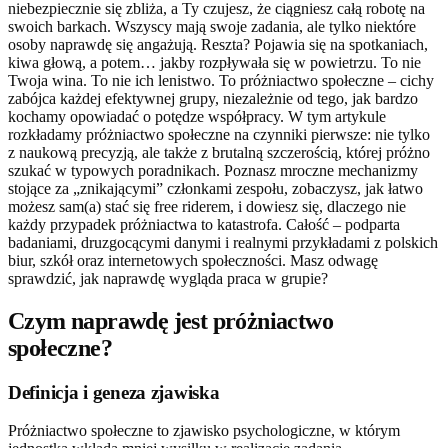
niebezpiecznie się zbliża, a Ty czujesz, że ciągniesz całą robotę na
swoich barkach. Wszyscy mają swoje zadania, ale tylko niektóre
osoby naprawdę się angażują. Reszta? Pojawia się na spotkaniach,
kiwa głową, a potem… jakby rozpływała się w powietrzu. To nie
Twoja wina. To nie ich lenistwo. To próżniactwo społeczne – cichy
zabójca każdej efektywnej grupy, niezależnie od tego, jak bardzo
kochamy opowiadać o potędze współpracy. W tym artykule
rozkładamy próżniactwo społeczne na czynniki pierwsze: nie tylko
z naukową precyzją, ale także z brutalną szczerością, której próżno
szukać w typowych poradnikach. Poznasz mroczne mechanizmy
stojące za „znikającymi” członkami zespołu, zobaczysz, jak łatwo
możesz sam(a) stać się free riderem, i dowiesz się, dlaczego nie
każdy przypadek próżniactwa to katastrofa. Całość – podparta
badaniami, druzgocącymi danymi i realnymi przykładami z polskich
biur, szkół oraz internetowych społeczności. Masz odwagę
sprawdzić, jak naprawdę wygląda praca w grupie?
Czym naprawdę jest próżniactwo
społeczne?
Definicja i geneza zjawiska
Próżniactwo społeczne to zjawisko psychologiczne, w którym