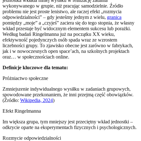
jednostka wkłada mniej wysiłku w realizację zadania
wykonywanego w grupie, niż pracując samodzielnie. Źródło
problemu nie jest proste lenistwo, ale raczej efekt „rozmycia
odpowiedzialności” – gdy jesteśmy jednym z wielu,
granica
pomiędzy „moje” a „czyjeś” zaciera się do tego stopnia, że własny
wkład przestaje być widocznym elementem sukcesu lub porażki.
Według badań Ringelmanna już na początku XX wieku,
efektywność pojedynczych osób spada wraz ze wzrostem
liczebności grupy. To zjawisko obecne jest zarówno w fabrykach,
jak i w nowoczesnych open space’ach, na szkolnych projektach
oraz… w społecznościach online.
Definicje kluczowe dla tematu:
Próżniactwo społeczne
Zmniejszenie indywidualnego wysiłku w zadaniach grupowych,
spowodowane przekonaniem, że inni przejmą część obowiązków.
(Źródło:
Wikipedia, 2024
)
Efekt Ringelmanna
Im większa grupa, tym mniejszy jest przeciętny wkład jednostki –
odkrycie oparte na eksperymentach fizycznych i psychologicznych.
Rozmycie odpowiedzialności