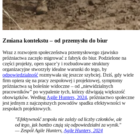
Zmiana kontekstu – od przemysłu do biur
Wraz z rozwojem społeczeństwa przemysłowego zjawisko
próżniactwa zaczęło migrować z fabryk do biur. Podzielone na
części projekty, open space’y i rozbudowane struktury
organizacyjne stworzyły idealne warunki do tego, by
odpowiedzialność
rozmywała się jeszcze szybciej. Dziś, gdy wiele
firm opiera się na pracy zespołowej i projektowej, symptomy
próżniactwa są boleśnie widoczne – od „niewidzialnych
pracowników” po wypalenie tych, którzy dźwigają większość
obowiązków. Według
Agile Hunters, 2024
, próżniactwo społeczne
jest jednym z najczęstszych powodów spadku efektywności w
zespołach projektowych.
"Efektywność zespołu nie zależy od liczby członków, ale
od tego, jak bardzo czują się odpowiedzialni za wynik."
— Zespół Agile Hunters,
Agile Hunters, 2024