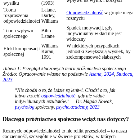
wpływu na wynik i korzyści
wysiłku
(1993)
Teoria
Latane,
Odpowiedzialność
w grupie ulega
rozproszenia
Darley,
rozmyciu
odpowiedzialności
Williams
Spadek motywacji, gdy
Teoria wpływu
Bibb
indywidualny wkład nie jest
społecznego
Latane
widoczny
Williams,
W niektórych przypadkach
Efekt kompensacji
Karau,
jednostki zwiększają wysiłek, by
społecznej
1991
zrekompensować słabszych
Tabela 1: Przegląd kluczowych teorii próżniactwa społecznego
Źródło: Opracowanie własne na podstawie
Asana, 2024
,
Studocu,
2023
"Nie chodzi o to, że ludzie są leniwi. Chodzi o to, jak
łatwo zrzucić
odpowiedzialność
, gdy nie widać
indywidualnych rezultatów." — Dr. Magda Nowak,
psycholog
społeczny,
psyche.academy, 2023
Dlaczego próżniactwo społeczne wciąż nas dotyczy?
Rozmycie odpowiedzialności to nie relikt przeszłości – to nasza
codzienność, szczególnie w świecie projektów, w których