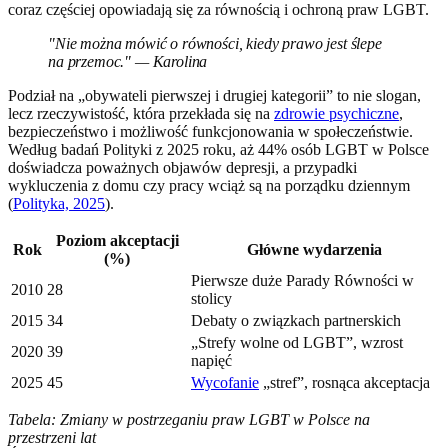
coraz częściej opowiadają się za równością i ochroną praw LGBT.
"Nie można mówić o równości, kiedy prawo jest ślepe
na przemoc." — Karolina
Podział na „obywateli pierwszej i drugiej kategorii” to nie slogan,
lecz rzeczywistość, która przekłada się na
zdrowie psychiczne
,
bezpieczeństwo i możliwość funkcjonowania w społeczeństwie.
Według badań Polityki z 2025 roku, aż 44% osób LGBT w Polsce
doświadcza poważnych objawów depresji, a przypadki
wykluczenia z domu czy pracy wciąż są na porządku dziennym
(
Polityka, 2025
).
Poziom akceptacji
Rok
Główne wydarzenia
(%)
Pierwsze duże Parady Równości w
2010
28
stolicy
2015
34
Debaty o związkach partnerskich
„Strefy wolne od LGBT”, wzrost
2020
39
napięć
2025
45
Wycofanie
„stref”, rosnąca akceptacja
Tabela: Zmiany w postrzeganiu praw LGBT w Polsce na
przestrzeni lat