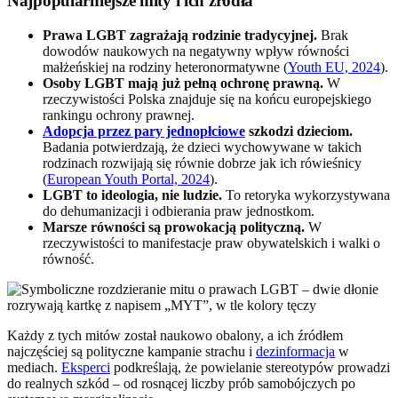
Najpopularniejsze mity i ich źródła
Prawa LGBT zagrażają rodzinie tradycyjnej.
Brak
dowodów naukowych na negatywny wpływ równości
małżeńskiej na rodziny heteronormatywne (
Youth EU, 2024
).
Osoby LGBT mają już pełną ochronę prawną.
W
rzeczywistości Polska znajduje się na końcu europejskiego
rankingu ochrony prawnej.
Adopcja przez pary jednopłciowe
szkodzi dzieciom.
Badania potwierdzają, że dzieci wychowywane w takich
rodzinach rozwijają się równie dobrze jak ich rówieśnicy
(
European Youth Portal, 2024
).
LGBT to ideologia, nie ludzie.
To retoryka wykorzystywana
do dehumanizacji i odbierania praw jednostkom.
Marsze równości są prowokacją polityczną.
W
rzeczywistości to manifestacje praw obywatelskich i walki o
równość.
Każdy z tych mitów został naukowo obalony, a ich źródłem
najczęściej są polityczne kampanie strachu i
dezinformacja
w
mediach.
Eksperci
podkreślają, że powielanie stereotypów prowadzi
do realnych szkód – od rosnącej liczby prób samobójczych po