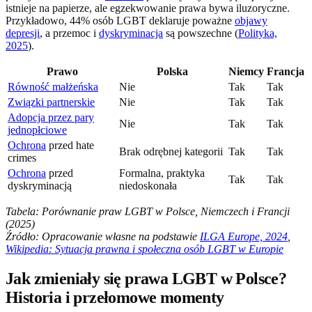
istnieje na papierze, ale egzekwowanie prawa bywa iluzoryczne.
Przykładowo, 44% osób LGBT deklaruje poważne
objawy
depresji
, a przemoc i
dyskryminacja
są powszechne (
Polityka,
2025
).
Prawo
Polska
Niemcy
Francja
Równość małżeńska
Nie
Tak
Tak
Związki partnerskie
Nie
Tak
Tak
Adopcja przez pary
Nie
Tak
Tak
jednopłciowe
Ochrona
przed hate
Brak odrębnej kategorii
Tak
Tak
crimes
Ochrona
przed
Formalna, praktyka
Tak
Tak
dyskryminacją
niedoskonała
Tabela: Porównanie praw LGBT w Polsce, Niemczech i Francji
(2025)
Źródło: Opracowanie własne na podstawie
ILGA Europe, 2024
,
Wikipedia: Sytuacja prawna i społeczna osób LGBT w Europie
Jak zmieniały się prawa LGBT w Polsce?
Historia i przełomowe momenty