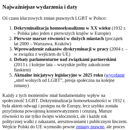
Najważniejsze wydarzenia i daty
Oś czasu kluczowych zmian prawnych LGBT w Polsce:
Dekryminalizacja homoseksualizmu w XX wieku
(1932 r.
– Polska jako jeden z pierwszych krajów w Europie)
Pierwsze marsze równości w dużych miastach
(początek
lat 2000 – Warszawa, Kraków)
Wprowadzenie zakazów dyskryminacji w pracy
(2004 r. –
w związku z wejściem do UE)
Debaty parlamentarne nad związkami partnerskimi
(2013 r. i kolejne lata – wszystkie próby zakończone
fiaskiem)
Aktualne inicjatywy legislacyjne w 2025 roku
(
wycofanie
„stref wolnych od LGBT”, presja społeczna na kolejne
zmiany)
Każdy z tych momentów miał fundamentalny wpływ na
społeczność LGBT. Dekryminalizacja homoseksualności w 1932 r.
była aktem odwagi i postępu na tle Europy, lecz szybko została
przyćmiona powojenną konserwatyzmem i cenzurą. Marsze
równości to nie tylko święto widoczności, ale i każde rok
politycznej walki z zakazami, aresztowaniami i publicznym linczem.
Wejście Polski do UE wymusiło pewne
zmiany prawne
, ale proces