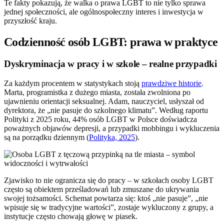
Te fakty pokazują, że walka o prawa LGBT to nie tylko sprawa
jednej społeczności, ale ogólnospołeczny interes i inwestycja w
przyszłość kraju.
Codzienność osób LGBT: prawa w praktyce
Dyskryminacja w pracy i w szkole – realne przypadki
Za każdym procentem w statystykach stoją
prawdziwe historie
.
Marta, programistka z dużego miasta, została zwolniona po
ujawnieniu orientacji seksualnej. Adam, nauczyciel, usłyszał od
dyrektora, że „nie pasuje do szkolnego klimatu”. Według raportu
Polityki z 2025 roku, 44% osób LGBT w Polsce doświadcza
poważnych objawów depresji, a przypadki mobbingu i wykluczenia
są na porządku dziennym (
Polityka, 2025
).
Zjawisko to nie ogranicza się do pracy – w szkołach osoby LGBT
często są obiektem prześladowań lub zmuszane do ukrywania
swojej tożsamości. Schemat powtarza się: ktoś „nie pasuje”, „nie
wpisuje się w tradycyjne wartości”, zostaje wykluczony z grupy, a
instytucje często chowają głowę w piasek.