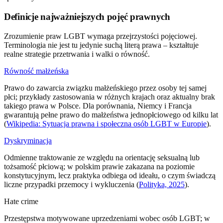
Definicje najważniejszych pojęć prawnych
Zrozumienie praw LGBT wymaga przejrzystości pojęciowej.
Terminologia nie jest tu jedynie suchą literą prawa – kształtuje
realne strategie przetrwania i walki o równość.
Równość małżeńska
Prawo do zawarcia związku małżeńskiego przez osoby tej samej
płci; przykłady zastosowania w różnych krajach oraz aktualny brak
takiego prawa w Polsce. Dla porównania, Niemcy i Francja
gwarantują pełne prawo do małżeństwa jednopłciowego od kilku lat
(
Wikipedia: Sytuacja prawna i społeczna osób LGBT w Europie
).
Dyskryminacja
Odmienne traktowanie ze względu na orientację seksualną lub
tożsamość płciową; w polskim prawie zakazana na poziomie
konstytucyjnym, lecz praktyka odbiega od ideału, o czym świadczą
liczne przypadki przemocy i wykluczenia (
Polityka, 2025
).
Hate crime
Przestępstwa motywowane uprzedzeniami wobec osób LGBT; w