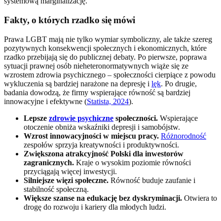
systemową marginalizację.
Fakty, o których rzadko się mówi
Prawa LGBT mają nie tylko wymiar symboliczny, ale także szereg
pozytywnych konsekwencji społecznych i ekonomicznych, które
rzadko przebijają się do publicznej debaty. Po pierwsze, poprawa
sytuacji prawnej osób nieheteronormatywnych wiąże się ze
wzrostem zdrowia psychicznego – społeczności cierpiące z powodu
wykluczenia są bardziej narażone na depresję i
lęk
. Po drugie,
badania dowodzą, że firmy wspierające równość są bardziej
innowacyjne i efektywne (
Statista, 2024
).
Lepsze
zdrowie psychiczne
społeczności.
Wspierające
otoczenie obniża wskaźniki depresji i samobójstw.
Wzrost innowacyjności w miejscu pracy.
Różnorodność
zespołów sprzyja kreatywności i produktywności.
Zwiększona atrakcyjność Polski dla inwestorów
zagranicznych.
Kraje o wysokim poziomie równości
przyciągają więcej inwestycji.
Silniejsze więzi społeczne.
Równość buduje zaufanie i
stabilność społeczną.
Większe szanse na edukację bez dyskryminacji.
Otwiera to
drogę do rozwoju i kariery dla młodych ludzi.