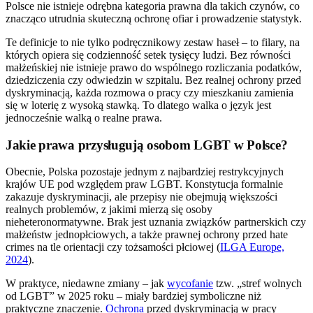
Polsce nie istnieje odrębna kategoria prawna dla takich czynów, co
znacząco utrudnia skuteczną ochronę ofiar i prowadzenie statystyk.
Te definicje to nie tylko podręcznikowy zestaw haseł – to filary, na
których opiera się codzienność setek tysięcy ludzi. Bez równości
małżeńskiej nie istnieje prawo do wspólnego rozliczania podatków,
dziedziczenia czy odwiedzin w szpitalu. Bez realnej ochrony przed
dyskryminacją, każda rozmowa o pracy czy mieszkaniu zamienia
się w loterię z wysoką stawką. To dlatego walka o język jest
jednocześnie walką o realne prawa.
Jakie prawa przysługują osobom LGBT w Polsce?
Obecnie, Polska pozostaje jednym z najbardziej restrykcyjnych
krajów UE pod względem praw LGBT. Konstytucja formalnie
zakazuje dyskryminacji, ale przepisy nie obejmują większości
realnych problemów, z jakimi mierzą się osoby
nieheteronormatywne. Brak jest uznania związków partnerskich czy
małżeństw jednopłciowych, a także prawnej ochrony przed hate
crimes na tle orientacji czy tożsamości płciowej (
ILGA Europe,
2024
).
W praktyce, niedawne zmiany – jak
wycofanie
tzw. „stref wolnych
od LGBT” w 2025 roku – miały bardziej symboliczne niż
praktyczne znaczenie.
Ochrona
przed dyskryminacją w pracy