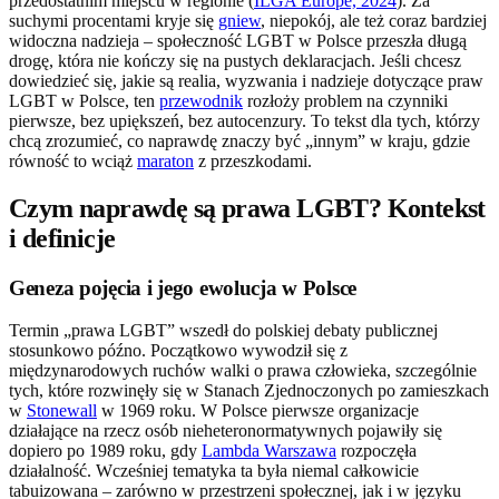
przedostatnim miejscu w regionie (
ILGA Europe, 2024
). Za
suchymi procentami kryje się
gniew
, niepokój, ale też coraz bardziej
widoczna nadzieja – społeczność LGBT w Polsce przeszła długą
drogę, która nie kończy się na pustych deklaracjach. Jeśli chcesz
dowiedzieć się, jakie są realia, wyzwania i nadzieje dotyczące praw
LGBT w Polsce, ten
przewodnik
rozłoży problem na czynniki
pierwsze, bez upiększeń, bez autocenzury. To tekst dla tych, którzy
chcą zrozumieć, co naprawdę znaczy być „innym” w kraju, gdzie
równość to wciąż
maraton
z przeszkodami.
Czym naprawdę są prawa LGBT? Kontekst
i definicje
Geneza pojęcia i jego ewolucja w Polsce
Termin „prawa LGBT” wszedł do polskiej debaty publicznej
stosunkowo późno. Początkowo wywodził się z
międzynarodowych ruchów walki o prawa człowieka, szczególnie
tych, które rozwinęły się w Stanach Zjednoczonych po zamieszkach
w
Stonewall
w 1969 roku. W Polsce pierwsze organizacje
działające na rzecz osób nieheteronormatywnych pojawiły się
dopiero po 1989 roku, gdy
Lambda Warszawa
rozpoczęła
działalność. Wcześniej tematyka ta była niemal całkowicie
tabuizowana – zarówno w przestrzeni społecznej, jak i w języku