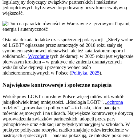
legislacyjny dotyczący związków partnerskich i małżeństw
jednopłciowych był zawsze torpedowany przez konserwatywną
większość.
Ostatnia dekada to także czas społecznej polaryzacji. „Strefy wolne
od LGBT” ogłaszane przez samorządy od 2018 roku stały się
symbolem systemowej nienawiści, ale też katalizatorem oporu i
solidarności.
Wycofanie
tych deklaracji w 2025 roku jest wyłącznie
pierwszym krokiem – w praktyce nie zmienia dramatycznych
wskaźników depresji i przemocy wobec osób
nieheteronormatywnych w Polsce (
Polityka, 2025
).
Największe kontrowersje i społeczne napięcia
Wokół praw LGBT narosło w Polsce więcej mitów niż wokół
jakiejkolwiek innej mniejszości. „Ideologia LGBT”, „
ochrona
rodziny”, „prowokacja polityczna” – to hasła, które padają z
mównic sejmowych i na ulicach. Największe kontrowersje dotyczą
wprowadzenia związków partnerskich, adopcji przez pary
jednopłciowe oraz edukacji antydyskryminacyjnej w szkołach. W
praktyce polityczna retoryka rzadko znajduje odzwierciedlenie w
nastrojach społecznych – badania pokazują, że młodsze pokolenia