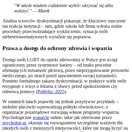
"W szkole miałem codziennie wybór: ukrywać się albo
walczyć." — Marek
Analiza wzorców dyskryminacji pokazuje, że kluczowe znaczenie
ma reakcja instytucji – tam, gdzie szkoła lub firma wdraża realne
procedury przeciwdziałające wykluczeniu, sytuacja osób
nieheteronormatywnych wyraźnie się poprawia.
Prawa a dostęp do ochrony zdrowia i wsparcia
Dostęp osób LGBT do opieki zdrowotnej w Polsce jest wciąż
ograniczony przez systemowe bariery – od braku procedur
afirmujących tożsamość płciową, przez nieprzygotowanie personelu
medycznego, po strach przed ujawnieniem swojej tożsamości.
Pomimo formalnego zakazu dyskryminacji, w praktyce wiele osób
rezygnuje z wizyt u lekarza z obawy przed upokorzeniem czy
odmową pomocy (
Polityka, 2025
).
W ostatnich latach pojawiły się jednak pozytywne przykłady –
niektóre placówki wprowadzają polityki równościowe, a
organizacje pozarządowe rozwijają własne programy wsparcia.
Psychologiczne
wsparcie
online, takie jak oferowane przez
psycholog
.
ai
, okazuje się rozwiązaniem szczególnie ważnym dla
młodych osób z mniejszych miejscowości, które nie mogą liczyć na