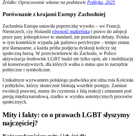
Źródło: Opracowanie własne na podstawie
Polityka, 2025
Porównanie z krajami Europy Zachodniej
Zachodnia Europa ustawiła poprzeczkę wysoko – we Francji,
Niemczech, czy Holandii
równość małżeńska
i prawo do adopcji
przez pary jednopłciowe to standard, nie przedmiot debaty. Polska
w tym kontekście wypada jak państwo peryferyjne – tempo zmian
jest ślamazarne, a każda próba podjęcia dyskusji kończy się
społeczną burzą. W przeciwieństwie do Zachodu, w Polsce
aktywizacja środowisk LGBT budzi nie tylko opór, ale i mobilizację
sił konserwatywnych, dla których walka o status quo to narzędzie
polityczne i symboliczne.
Unikalnym wyzwaniem polskiego podwórka jest silna rola Kościoła
i polityków, którzy skutecznie blokują wszelkie postępy. Zamiast
ewolucji prawnej, mamy do czynienia z falą reakcji i zmianami pod
presją międzynarodową, rzadko w wyniku autentycznych procesów
społecznych.
Mity i fakty: co o prawach LGBT słyszymy
najczęściej?