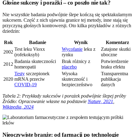
Głośne sukcesy i porażki – co poszło nie tak?
Nie wszystkie badania podwójnie ślepe kończą się spektakularnym
sukcesem. Część z nich ujawnia granice tej metody, inne stają się
przyczyną głośnych kontrowersji. Oto kilka przykładów z różnych
dziedzin:
Rok
Badanie
Wynik
Komentarz
Test leku Vioxx
Wycofanie
leku z
Zatajone skutki
2002
(rofekoksyb)
rynku
uboczne
Badania skuteczności
Brak różnicy z
Potwierdzenie
2012
homeopatii
placebo
braku efektu
Testy
szczepionek
Wysoka
Transparentna
2020
mRNA przeciw
skuteczność i
publikacja
COVID-19
bezpieczeństwo
danych
Tabela 2: Przykłady sukcesów i porażek podwójnie ślepej próby
Źródło: Opracowanie własne na podstawie
Nature, 2021
,
Wikipedia, 2024
Nieoczywiste branże: od farmacji po technologie