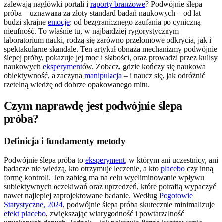
zalewają nagłówki portali i
raporty branżowe
? Podwójnie ślepa
próba – uznawana za złoty standard badań naukowych – od lat
budzi skrajne
emocje
: od bezgranicznego zaufania po cyniczną
nieufność. To właśnie tu, w najbardziej rygorystycznym
laboratorium nauki, rodzą się zarówno przełomowe odkrycia, jak i
spektakularne skandale. Ten artykuł obnaża mechanizmy podwójnie
ślepej próby, pokazuje jej moc i słabości, oraz prowadzi przez kulisy
naukowych
eksperyment
ów. Zobacz, gdzie kończy się naukowa
obiektywność, a zaczyna
manipulacja
– i naucz się, jak odróżnić
rzetelną wiedzę od dobrze opakowanego mitu.
Czym naprawdę jest podwójnie ślepa
próba?
Definicja i fundamenty metody
Podwójnie ślepa próba to
eksperyment
, w którym ani uczestnicy, ani
badacze nie wiedzą, kto otrzymuje leczenie, a kto
placebo
czy inną
formę kontroli. Ten zabieg ma na celu wyeliminowanie wpływu
subiektywnych oczekiwań oraz uprzedzeń, które potrafią wypaczyć
nawet najlepiej zaprojektowane badanie. Według
Pogotowie
Statystyczne, 2024
, podwójnie ślepa próba skutecznie minimalizuje
efekt placebo
, zwiększając wiarygodność i powtarzalność