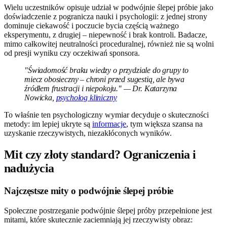
Wielu uczestników opisuje udział w podwójnie ślepej próbie jako
doświadczenie z pogranicza nauki i psychologii: z jednej strony
dominuje ciekawość i poczucie bycia częścią ważnego
eksperymentu, z drugiej – niepewność i brak kontroli. Badacze,
mimo całkowitej neutralności proceduralnej, również nie są wolni
od presji wyniku czy oczekiwań sponsora.
"Świadomość braku wiedzy o przydziale do grupy to
miecz obosieczny – chroni przed sugestią, ale bywa
źródłem frustracji i niepokoju." — Dr. Katarzyna
Nowicka,
psycholog kliniczny
To właśnie ten psychologiczny wymiar decyduje o skuteczności
metody: im lepiej ukryte są
informacje
, tym większa szansa na
uzyskanie rzeczywistych, niezakłóconych wyników.
Mit czy złoty standard? Ograniczenia i
nadużycia
Najczęstsze mity o podwójnie ślepej próbie
Społeczne postrzeganie podwójnie ślepej próby przepełnione jest
mitami, które skutecznie zaciemniają jej rzeczywisty obraz: