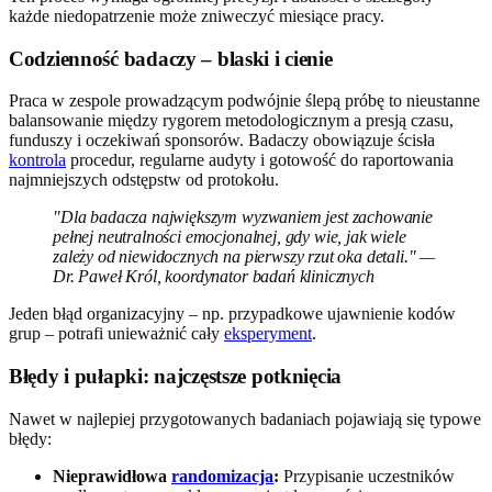
każde niedopatrzenie może zniweczyć miesiące pracy.
Codzienność badaczy – blaski i cienie
Praca w zespole prowadzącym podwójnie ślepą próbę to nieustanne
balansowanie między rygorem metodologicznym a presją czasu,
funduszy i oczekiwań sponsorów. Badaczy obowiązuje ścisła
kontrola
procedur, regularne audyty i gotowość do raportowania
najmniejszych odstępstw od protokołu.
"Dla badacza największym wyzwaniem jest zachowanie
pełnej neutralności emocjonalnej, gdy wie, jak wiele
zależy od niewidocznych na pierwszy rzut oka detali." —
Dr. Paweł Król, koordynator badań klinicznych
Jeden błąd organizacyjny – np. przypadkowe ujawnienie kodów
grup – potrafi unieważnić cały
eksperyment
.
Błędy i pułapki: najczęstsze potknięcia
Nawet w najlepiej przygotowanych badaniach pojawiają się typowe
błędy:
Nieprawidłowa
randomizacja
:
Przypisanie uczestników