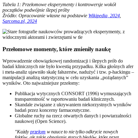
Tabela 1: Przełomowe eksperymenty i kontrowersje wokół
początków podwójnie ślepej próby
Źródło: Opracowanie własne na podstawie
Wikipedia, 2024
,
Sarcoma.pl, 2024
Przełomowe momenty, które zmieniły naukę
Wprowadzenie obowiązkowej randomizacji i ślepych prób do
badań klinicznych nie było kwestią przypadku. Kilka głośnych afer
i meta-analiz ujawniło skalę fałszerstw, nadużyć i tzw. p-hackingu –
manipulacji analizą statystyczną w celu uzyskania „pożądanych”
wyników. Oto najważniejsze przełomy:
Publikacja wytycznych CONSORT (1996) wymuszających
transparentność w raportowaniu badań klinicznych.
Skandale związane z ukrywaniem niekorzystnych wyników
badań przez koncerny farmaceutyczne.
Globalne ruchy na rzecz otwartych danych i powtarzalności
naukowej (Open Science).
"Każdy
przełom
w nauce to nie tylko odkrycie nowych
faktów, ale także obnażenie starych błędów, które przez