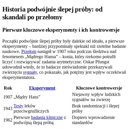
Historia podwójnie ślepej próby: od
skandali po przełomy
Pierwsze kluczowe eksperymenty i ich kontrowersje
Początki podwójnie ślepej próby były dalekie od ideału, a pierwsze
eksperymenty – bardziej przypominały spektakl niż rzetelne badanie
naukowe.
Przełom
nastąpił w 1907 roku podczas śledztwa nad
fenomenem „Mądrego Hansa” – konia, który rzekomo potrafił
liczyć i rozwiązywać zadania arytmetyczne. Oskar Pfungst
udowodnił wtedy, że to badacze nieświadomie przekazywali
zwierzęciu
sygnały
, co pokazało, jak potężny jest wpływ oczekiwań
eksperymentatora.
Rok
Eksperyment
Kluczowe kontrowersje
Niejawny wpływ ludzkich
1907
„Mądry Hans”
sygnałów na zwierzę
Testy
leków
Brak randomizacji i ślepej
1943
przeciwgruźliczych
próby
Pierwsze
badania kliniczne
z
Dopiero wprowadzenie
1962
podwójną ślepą próbą
standardów