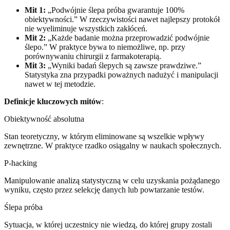
Mit 1:
„Podwójnie ślepa próba gwarantuje 100%
obiektywności.” W rzeczywistości nawet najlepszy protokół
nie wyeliminuje wszystkich zakłóceń.
Mit 2:
„Każde badanie można przeprowadzić podwójnie
ślepo.” W praktyce bywa to niemożliwe, np. przy
porównywaniu chirurgii z farmakoterapią.
Mit 3:
„Wyniki badań ślepych są zawsze prawdziwe.”
Statystyka zna przypadki poważnych nadużyć i manipulacji
nawet w tej metodzie.
Definicje kluczowych mitów
:
Obiektywność absolutna
Stan teoretyczny, w którym eliminowane są wszelkie wpływy
zewnętrzne. W praktyce rzadko osiągalny w naukach społecznych.
P-hacking
Manipulowanie analizą statystyczną w celu uzyskania pożądanego
wyniku, często przez selekcję danych lub powtarzanie testów.
Ślepa próba
Sytuacja, w której uczestnicy nie wiedzą, do której grupy zostali