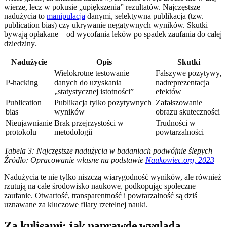
wierze, lecz w pokusie „upiększenia” rezultatów. Najczęstsze
nadużycia to
manipulacja
danymi, selektywna publikacja (tzw.
publication bias) czy ukrywanie negatywnych wyników. Skutki
bywają opłakane – od wycofania leków po spadek zaufania do całej
dziedziny.
Nadużycie
Opis
Skutki
Wielokrotne testowanie
Fałszywe pozytywy,
P-hacking
danych do uzyskania
nadreprezentacja
„statystycznej istotności”
efektów
Publication
Publikacja tylko pozytywnych
Zafałszowanie
bias
wyników
obrazu skuteczności
Nieujawnianie
Brak przejrzystości w
Trudności w
protokołu
metodologii
powtarzalności
Tabela 3: Najczęstsze nadużycia w badaniach podwójnie ślepych
Źródło: Opracowanie własne na podstawie
Naukowiec.org, 2023
Nadużycia te nie tylko niszczą wiarygodność wyników, ale również
rzutują na całe środowisko naukowe, podkopując społeczne
zaufanie. Otwartość, transparentność i powtarzalność są dziś
uznawane za kluczowe filary rzetelnej nauki.
Za kulisami: jak naprawdę wygląda