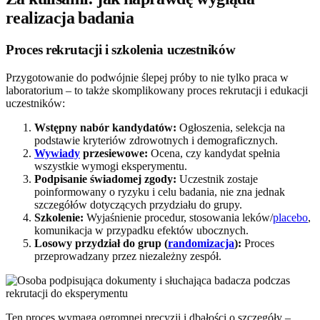
realizacja badania
Proces rekrutacji i szkolenia uczestników
Przygotowanie do podwójnie ślepej próby to nie tylko praca w
laboratorium – to także skomplikowany proces rekrutacji i edukacji
uczestników:
Wstępny nabór kandydatów:
Ogłoszenia, selekcja na
podstawie kryteriów zdrowotnych i demograficznych.
Wywiady
przesiewowe:
Ocena, czy kandydat spełnia
wszystkie wymogi eksperymentu.
Podpisanie świadomej zgody:
Uczestnik zostaje
poinformowany o ryzyku i celu badania, nie zna jednak
szczegółów dotyczących przydziału do grupy.
Szkolenie:
Wyjaśnienie procedur, stosowania leków/
placebo
,
komunikacja w przypadku efektów ubocznych.
Losowy przydział do grup (
randomizacja
):
Proces
przeprowadzany przez niezależny zespół.
Ten proces wymaga ogromnej precyzji i dbałości o szczegóły –