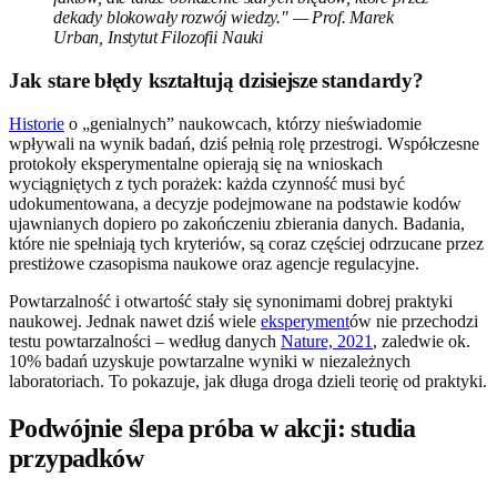
dekady blokowały rozwój wiedzy." — Prof. Marek
Urban, Instytut Filozofii Nauki
Jak stare błędy kształtują dzisiejsze standardy?
Historie
o „genialnych” naukowcach, którzy nieświadomie
wpływali na wynik badań, dziś pełnią rolę przestrogi. Współczesne
protokoły eksperymentalne opierają się na wnioskach
wyciągniętych z tych porażek: każda czynność musi być
udokumentowana, a decyzje podejmowane na podstawie kodów
ujawnianych dopiero po zakończeniu zbierania danych. Badania,
które nie spełniają tych kryteriów, są coraz częściej odrzucane przez
prestiżowe czasopisma naukowe oraz agencje regulacyjne.
Powtarzalność i otwartość stały się synonimami dobrej praktyki
naukowej. Jednak nawet dziś wiele
eksperyment
ów nie przechodzi
testu powtarzalności – według danych
Nature, 2021
, zaledwie ok.
10% badań uzyskuje powtarzalne wyniki w niezależnych
laboratoriach. To pokazuje, jak długa droga dzieli teorię od praktyki.
Podwójnie ślepa próba w akcji: studia
przypadków