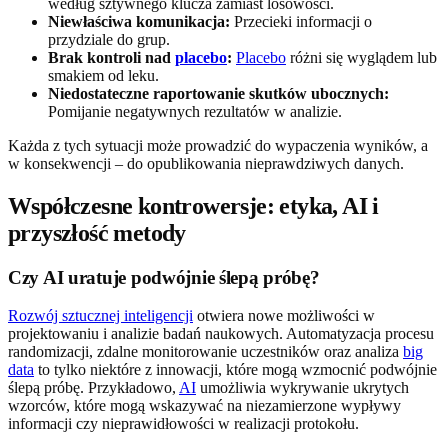
według sztywnego klucza zamiast losowości.
Niewłaściwa komunikacja:
Przecieki informacji o
przydziale do grup.
Brak kontroli nad
placebo
:
Placebo
różni się wyglądem lub
smakiem od leku.
Niedostateczne raportowanie skutków ubocznych:
Pomijanie negatywnych rezultatów w analizie.
Każda z tych sytuacji może prowadzić do wypaczenia wyników, a
w konsekwencji – do opublikowania nieprawdziwych danych.
Współczesne kontrowersje: etyka, AI i
przyszłość metody
Czy AI uratuje podwójnie ślepą próbę?
Rozwój sztucznej inteligencji
otwiera nowe możliwości w
projektowaniu i analizie badań naukowych. Automatyzacja procesu
randomizacji, zdalne monitorowanie uczestników oraz analiza
big
data
to tylko niektóre z innowacji, które mogą wzmocnić podwójnie
ślepą próbę. Przykładowo,
AI
umożliwia wykrywanie ukrytych
wzorców, które mogą wskazywać na niezamierzone wypływy
informacji czy nieprawidłowości w realizacji protokołu.