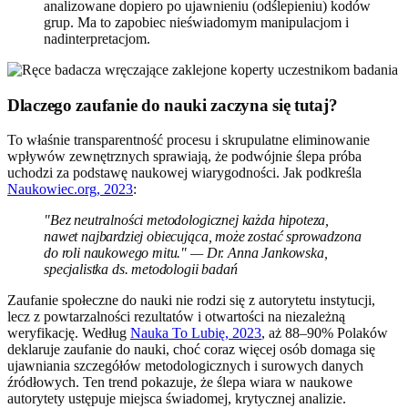
analizowane dopiero po ujawnieniu (odślepieniu) kodów
grup. Ma to zapobiec nieświadomym manipulacjom i
nadinterpretacjom.
Dlaczego zaufanie do nauki zaczyna się tutaj?
To właśnie transparentność procesu i skrupulatne eliminowanie
wpływów zewnętrznych sprawiają, że podwójnie ślepa próba
uchodzi za podstawę naukowej wiarygodności. Jak podkreśla
Naukowiec.org, 2023
:
"Bez neutralności metodologicznej każda hipoteza,
nawet najbardziej obiecująca, może zostać sprowadzona
do roli naukowego mitu." — Dr. Anna Jankowska,
specjalistka ds. metodologii badań
Zaufanie społeczne do nauki nie rodzi się z autorytetu instytucji,
lecz z powtarzalności rezultatów i otwartości na niezależną
weryfikację. Według
Nauka To Lubię, 2023
, aż 88–90% Polaków
deklaruje zaufanie do nauki, choć coraz więcej osób domaga się
ujawniania szczegółów metodologicznych i surowych danych
źródłowych. Ten trend pokazuje, że ślepa wiara w naukowe
autorytety ustępuje miejsca świadomej, krytycznej analizie.