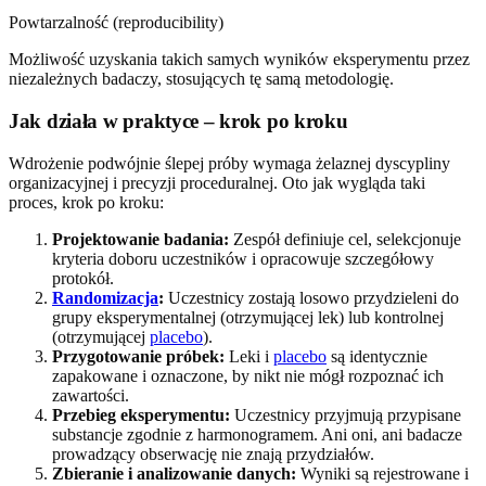
Powtarzalność (reproducibility)
Możliwość uzyskania takich samych wyników eksperymentu przez
niezależnych badaczy, stosujących tę samą metodologię.
Jak działa w praktyce – krok po kroku
Wdrożenie podwójnie ślepej próby wymaga żelaznej dyscypliny
organizacyjnej i precyzji proceduralnej. Oto jak wygląda taki
proces, krok po kroku:
Projektowanie badania:
Zespół definiuje cel, selekcjonuje
kryteria doboru uczestników i opracowuje szczegółowy
protokół.
Randomizacja
:
Uczestnicy zostają losowo przydzieleni do
grupy eksperymentalnej (otrzymującej lek) lub kontrolnej
(otrzymującej
placebo
).
Przygotowanie próbek:
Leki i
placebo
są identycznie
zapakowane i oznaczone, by nikt nie mógł rozpoznać ich
zawartości.
Przebieg eksperymentu:
Uczestnicy przyjmują przypisane
substancje zgodnie z harmonogramem. Ani oni, ani badacze
prowadzący obserwację nie znają przydziałów.
Zbieranie i analizowanie danych:
Wyniki są rejestrowane i