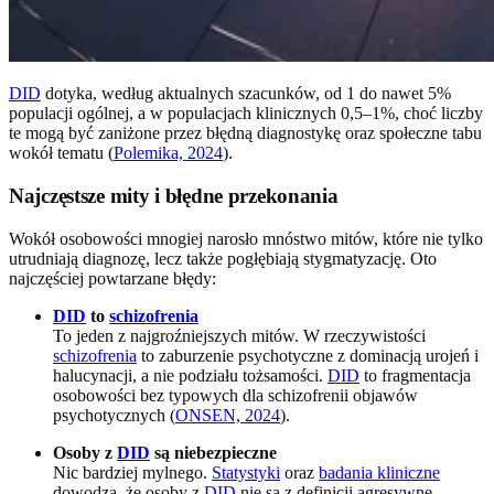
DID
dotyka, według aktualnych szacunków, od 1 do nawet 5%
populacji ogólnej, a w populacjach klinicznych 0,5–1%, choć liczby
te mogą być zaniżone przez błędną diagnostykę oraz społeczne tabu
wokół tematu (
Polemika, 2024
).
Najczęstsze mity i błędne przekonania
Wokół osobowości mnogiej narosło mnóstwo mitów, które nie tylko
utrudniają diagnozę, lecz także pogłębiają stygmatyzację. Oto
najczęściej powtarzane błędy:
DID
to
schizofrenia
To jeden z najgroźniejszych mitów. W rzeczywistości
schizofrenia
to zaburzenie psychotyczne z dominacją urojeń i
halucynacji, a nie podziału tożsamości.
DID
to fragmentacja
osobowości bez typowych dla schizofrenii objawów
psychotycznych (
ONSEN, 2024
).
Osoby z
DID
są niebezpieczne
Nic bardziej mylnego.
Statystyki
oraz
badania kliniczne
dowodzą, że osoby z
DID
nie są z definicji agresywne.