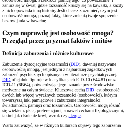
osobowość mnoga. Przekrocz granicę tego, co powszechne, i
zanurz się w świat, gdzie tożsamość kruszy się na kawałki, a każdy
z nich opowiada inną historię. Jeśli chcesz zrozumieć, czym jest
osobowość mnoga, poznaj fakty, które zmienią twoje spojrzenie –
bez owijania w bawełnę.
Czym naprawdę jest osobowość mnoga?
Przegląd przez pryzmat faktów i mitów
Definicja zaburzenia i różnice kulturowe
Zaburzenie dysocjacyjne tożsamości (
DID
), dawniej nazywane
osobowością mnogą, jest jednym z najbardziej zagadkowych
zaburzeń psychicznych opisanych w literaturze psychiatrycznej.
DID
oficjalnie figuruje w klasyfikacjach ICD-10 (F44.81) oraz
ICD-11 (6B64), potwierdzając jego uznanie przez środowisko
medyczne na całym świecie. Kluczową cechą
DID
jest obecność
dwóch lub więcej wyraźnych tożsamości (osobowości), którym
towarzyszą luki pamięciowe i zaburzenie integralności
świadomości, pamięci oraz tożsamości. Osobowości mogą różnić
się wiekiem, płcią, preferencjami, a nawet cechami fizjologicznymi,
takimi jak ciśnienie krwi, wzrok czy
alergie
.
Warto zauważyć, że w różnych kulturach objawy tego zaburzenia