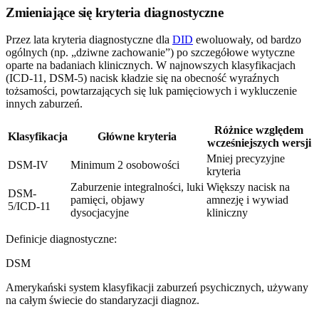
Zmieniające się kryteria diagnostyczne
Przez lata kryteria diagnostyczne dla
DID
ewoluowały, od bardzo
ogólnych (np. „dziwne zachowanie”) po szczegółowe wytyczne
oparte na badaniach klinicznych. W najnowszych klasyfikacjach
(ICD-11, DSM-5) nacisk kładzie się na obecność wyraźnych
tożsamości, powtarzających się luk pamięciowych i wykluczenie
innych zaburzeń.
Różnice względem
Klasyfikacja
Główne kryteria
wcześniejszych wersji
Mniej precyzyjne
DSM-IV
Minimum 2 osobowości
kryteria
Zaburzenie integralności, luki
Większy nacisk na
DSM-
pamięci, objawy
amnezję i wywiad
5/ICD-11
dysocjacyjne
kliniczny
Definicje diagnostyczne:
DSM
Amerykański system klasyfikacji zaburzeń psychicznych, używany
na całym świecie do standaryzacji diagnoz.