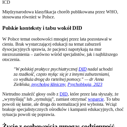
ICD
Międzynarodowa klasyfikacja chorób publikowana przez WHO,
stosowana również w Polsce.
Polskie konteksty i tabu wokół DID
W Polsce temat osobowości mnogiej przez lata pozostawał w
cieniu. Brak wystarczającej edukacji na temat zaburzeń
dysocjacyjnych sprawia, że pacjenci napotykają na mur
niezrozumienia – zarówno wśród specjalistów, jak i najbliższego
otoczenia.
"W polskiej praktyce psychiatrycznej
DID
nadal uchodzi
za rzadkość, często myląc się je z innymi zaburzeniami,
co wydłuża drogę do rzetelnej pomocy." — dr Anna
Zielińska,
psycholog kliniczny
,
Psychoblogia, 2023
Nietrudno znaleźć głosy osób z
DID
, które przez lata słyszały, że
„wymyślają” lub „symulują”, zamiast otrzymać
wsparcie
. To tabu
powoli się łamie, ale droga do normalizacji jest wyboista. Wciąż
brakuje specjalistycznych ośrodków i kampanii edukacyjnych, choć
sytuacja powoli się poprawia.
Życie z osobowością mnogą: codzienność