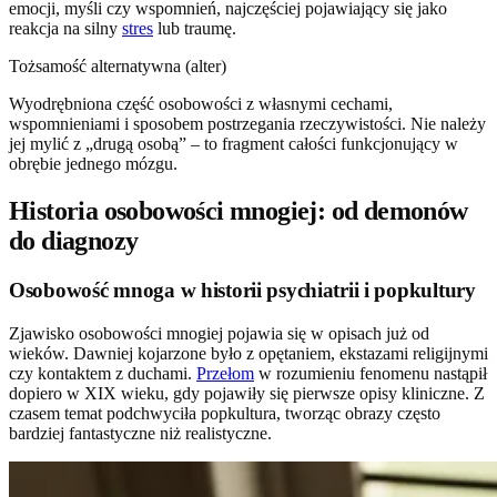
emocji, myśli czy wspomnień, najczęściej pojawiający się jako
reakcja na silny
stres
lub traumę.
Tożsamość alternatywna (alter)
Wyodrębniona część osobowości z własnymi cechami,
wspomnieniami i sposobem postrzegania rzeczywistości. Nie należy
jej mylić z „drugą osobą” – to fragment całości funkcjonujący w
obrębie jednego mózgu.
Historia osobowości mnogiej: od demonów
do diagnozy
Osobowość mnoga w historii psychiatrii i popkultury
Zjawisko osobowości mnogiej pojawia się w opisach już od
wieków. Dawniej kojarzone było z opętaniem, ekstazami religijnymi
czy kontaktem z duchami.
Przełom
w rozumieniu fenomenu nastąpił
dopiero w XIX wieku, gdy pojawiły się pierwsze opisy kliniczne. Z
czasem temat podchwyciła popkultura, tworząc obrazy często
bardziej fantastyczne niż realistyczne.