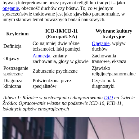
bywają interpretowane przez pryzmat religii lub tradycji – jako
opętanie
, obecność duchów czy bóstw. To, co w jednym
społeczeństwie traktowane jest jako zjawisko paranormalne, w
innym stanowi temat poważnych badań naukowych.
ICD-10/ICD-11
Wybrane kultury
Kryterium
(Europa/USA)
tradycyjne
Co najmniej dwie różne
Opętanie
, wpływ
Definicja
tożsamości, luki pamięci
duchów
Amnezja
, zmiany
Zachowania
Objawy
zachowania, głosy w głowie
transowe, ekstaza
Postrzeganie
Zjawisko
Zaburzenie psychiczne
społeczne
religijne/paranormalne
Diagnoza
Potwierdzona przez
Często brak
kliniczna
specjalistów
diagnostyki
Tabela 1: Różnice w postrzeganiu i diagnozowaniu
DID
na świecie
Źródło: Opracowanie własne na podstawie ICD-10, ICD-11,
lokalnych opisów etnograficznych