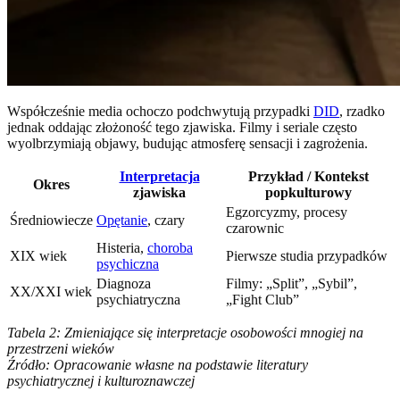
Współcześnie media ochoczo podchwytują przypadki
DID
, rzadko
jednak oddając złożoność tego zjawiska. Filmy i seriale często
wyolbrzymiają objawy, budując atmosferę sensacji i zagrożenia.
Interpretacja
Przykład / Kontekst
Okres
zjawiska
popkulturowy
Egzorcyzmy, procesy
Średniowiecze
Opętanie
, czary
czarownic
Histeria,
choroba
XIX wiek
Pierwsze studia przypadków
psychiczna
Diagnoza
Filmy: „Split”, „Sybil”,
XX/XXI wiek
psychiatryczna
„Fight Club”
Tabela 2: Zmieniające się interpretacje osobowości mnogiej na
przestrzeni wieków
Źródło: Opracowanie własne na podstawie literatury
psychiatrycznej i kulturoznawczej