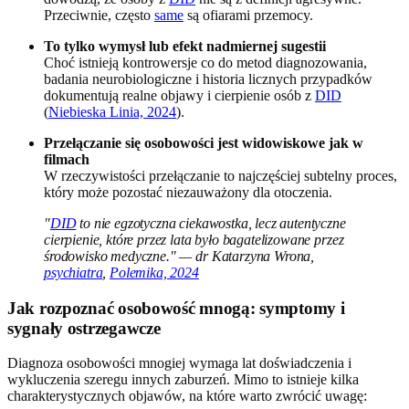
Przeciwnie, często
same
są ofiarami przemocy.
To tylko wymysł lub efekt nadmiernej sugestii
Choć istnieją kontrowersje co do metod diagnozowania,
badania neurobiologiczne i historia licznych przypadków
dokumentują realne objawy i cierpienie osób z
DID
(
Niebieska Linia, 2024
).
Przełączanie się osobowości jest widowiskowe jak w
filmach
W rzeczywistości przełączanie to najczęściej subtelny proces,
który może pozostać niezauważony dla otoczenia.
"
DID
to nie egzotyczna ciekawostka, lecz autentyczne
cierpienie, które przez lata było bagatelizowane przez
środowisko medyczne." — dr Katarzyna Wrona,
psychiatra
,
Polemika, 2024
Jak rozpoznać osobowość mnogą: symptomy i
sygnały ostrzegawcze
Diagnoza osobowości mnogiej wymaga lat doświadczenia i
wykluczenia szeregu innych zaburzeń. Mimo to istnieje kilka
charakterystycznych objawów, na które warto zwrócić uwagę: