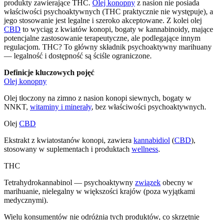
produkty zawierające THC.
Olej konopny
z nasion nie posiada
właściwości psychoaktywnych (THC praktycznie nie występuje), a
jego stosowanie jest legalne i szeroko akceptowane. Z kolei olej
CBD
to wyciąg z kwiatów konopi, bogaty w kannabinoidy, mające
potencjalne zastosowanie terapeutyczne, ale podlegające innym
regulacjom. THC? To główny składnik psychoaktywny marihuany
— legalność i dostępność są ściśle ograniczone.
Definicje kluczowych pojęć
Olej konopny
Olej tłoczony na zimno z nasion konopi siewnych, bogaty w
NNKT,
witaminy i minerały
, bez właściwości psychoaktywnych.
Olej
CBD
Ekstrakt z kwiatostanów konopi, zawiera
kannabidiol
(
CBD
),
stosowany w suplementach i produktach
wellness
.
THC
Tetrahydrokannabinol — psychoaktywny
związek
obecny w
marihuanie, nielegalny w większości krajów (poza wyjątkami
medycznymi).
Wielu konsumentów nie odróżnia tych produktów, co skrzętnie