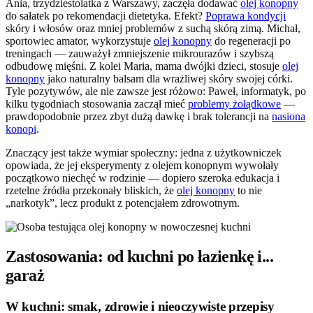
Ania, trzydziestolatka z Warszawy, zaczęła dodawać
olej konopny
do sałatek po rekomendacji dietetyka. Efekt?
Poprawa kondycji
skóry i włosów oraz mniej problemów z suchą skórą zimą. Michał,
sportowiec amator, wykorzystuje
olej konopny
do regeneracji po
treningach — zauważył zmniejszenie mikrourazów i szybszą
odbudowę mięśni. Z kolei Maria, mama dwójki dzieci, stosuje
olej
konopny
jako naturalny balsam dla wrażliwej skóry swojej córki.
Tyle pozytywów, ale nie zawsze jest różowo: Paweł, informatyk, po
kilku tygodniach stosowania zaczął mieć
problemy żołądkowe
—
prawdopodobnie przez zbyt dużą dawkę i brak tolerancji na
nasiona
konopi
.
Znaczący jest także wymiar społeczny: jedna z użytkowniczek
opowiada, że jej eksperymenty z olejem konopnym wywołały
początkowo niechęć w rodzinie — dopiero szeroka edukacja i
rzetelne źródła przekonały bliskich, że
olej konopny
to nie
„narkotyk”, lecz produkt z potencjałem zdrowotnym.
Zastosowania: od kuchni po łazienkę i...
garaż
W kuchni: smak, zdrowie i nieoczywiste przepisy