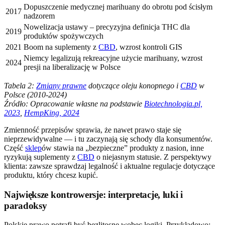
Dopuszczenie medycznej marihuany do obrotu pod ścisłym
2017
nadzorem
Nowelizacja ustawy – precyzyjna definicja THC dla
2019
produktów spożywczych
2021
Boom na suplementy z
CBD
, wzrost kontroli GIS
Niemcy legalizują rekreacyjne użycie marihuany, wzrost
2024
presji na liberalizację w Polsce
Tabela 2:
Zmiany prawne
dotyczące oleju konopnego i
CBD
w
Polsce (2010-2024)
Źródło: Opracowanie własne na podstawie
Biotechnologia.pl,
2023
,
HempKing, 2024
Zmienność przepisów sprawia, że nawet prawo staje się
nieprzewidywalne — i tu zaczynają się schody dla konsumentów.
Część
sklep
ów stawia na „bezpieczne” produkty z nasion, inne
ryzykują suplementy z
CBD
o niejasnym statusie. Z perspektywy
klienta: zawsze sprawdzaj legalność i aktualne regulacje dotyczące
produktu, który chcesz kupić.
Największe kontrowersje: interpretacje, luki i
paradoksy
Polskie prawo potrafi być bezlitosne wobec logiki. Przykładowo: