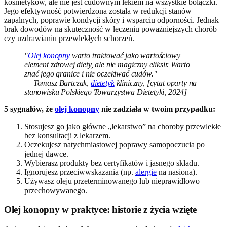
kosmetyków, ale nie jest cudownym lekiem na wszystkie bolączki.
Jego efektywność potwierdzona została w redukcji stanów
zapalnych, poprawie kondycji skóry i wsparciu odporności. Jednak
brak dowodów na skuteczność w leczeniu poważniejszych chorób
czy uzdrawianiu przewlekłych schorzeń.
"
Olej konopny
warto traktować jako wartościowy
element zdrowej diety, ale nie magiczny eliksir. Warto
znać jego granice i nie oczekiwać cudów."
— Tomasz Bartczak,
dietetyk
kliniczny, [cytat oparty na
stanowisku Polskiego Towarzystwa Dietetyki, 2024]
5 sygnałów, że
olej konopny
nie zadziała w twoim przypadku:
Stosujesz go jako główne „lekarstwo” na choroby przewlekłe
bez konsultacji z lekarzem.
Oczekujesz natychmiastowej poprawy samopoczucia po
jednej dawce.
Wybierasz produkty bez certyfikatów i jasnego składu.
Ignorujesz przeciwwskazania (np.
alergie
na nasiona).
Używasz oleju przeterminowanego lub nieprawidłowo
przechowywanego.
Olej konopny w praktyce: historie z życia wzięte