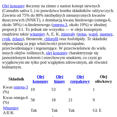
Olej konopny
tłoczony na zimno z nasion konopi siewnych
(Cannabis sativa L.) to prawdziwa bomba składników odżywczych.
Zawiera od 75% do 80% niezbędnych nienasyconych kwasów
tłuszczowych (NNKT), z dominacją kwasu linolowego (omega-6,
około 58%) i α-linolenowego (
omega-3
, około 19%) w idealnej
proporcji 3:1. To jednak nie wszystko — w oleju konopnym
znajdziesz także
witaminy
A, E, K,
minerały
(
potas
,
wapń
,
magnez
,
cynk
,
żelazo
), fitosterole,
chlorofil
oraz fosfolipidy. Te składniki
odpowiadają za jego właściwości przeciwzapalne,
przeciwutleniające i regenerujące. W przeciwieństwie do wielu
innych olejów roślinnych,
olej konopny
charakteryzuje się
jasnozielonym kolorem i orzechowym smakiem, co czyni go
wyjątkowym nie tylko pod względem zdrowotnym, ale również
kulinarnym.
Olej
Olej
Olej
Olej
Składnik
konopny
lniany
rzepakowy
oliwkowy
Kwas
omega-3
19
53
9
1
(%)
Kwas omega-6
58
18
21
9
(%)
Witaminy
Tak
Tak
Tak
Gł. E
A/E/K