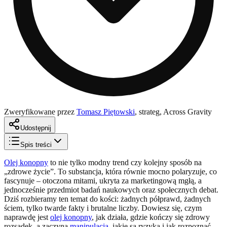
Zweryfikowane przez
Tomasz Piętowski
,
strateg, Across Gravity
Udostępnij
Spis treści
Olej konopny
to nie tylko modny trend czy kolejny sposób na
„zdrowe życie”. To substancja, która równie mocno polaryzuje, co
fascynuje – otoczona mitami, ukryta za marketingową mgłą, a
jednocześnie przedmiot badań naukowych oraz społecznych debat.
Dziś rozbieramy ten temat do kości: żadnych półprawd, żadnych
ściem, tylko twarde fakty i brutalne liczby. Dowiesz się, czym
naprawdę jest
olej konopny
, jak działa, gdzie kończy się zdrowy
rozsądek, a zaczyna
manipulacja
, jakie są ryzyka i jak rozpoznać,