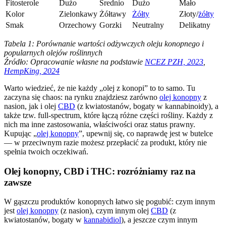
Fitosterole
Dużo
Średnio
Dużo
Mało
Kolor
Zielonkawy
Żółtawy
Żółty
Złoty/
żółty
Smak
Orzechowy
Gorzki
Neutralny
Delikatny
Tabela 1: Porównanie wartości odżywczych oleju konopnego i
popularnych olejów roślinnych
Źródło: Opracowanie własne na podstawie
NCEZ PZH, 2023
,
HempKing, 2024
Warto wiedzieć, że nie każdy „olej z konopi” to to samo. Tu
zaczyna się chaos: na rynku znajdziesz zarówno
olej konopny
z
nasion, jak i olej
CBD
(z kwiatostanów, bogaty w kannabinoidy), a
także tzw. full-spectrum, które łączą różne części rośliny. Każdy z
nich ma inne zastosowania, właściwości oraz status prawny.
Kupując „
olej konopny
”, upewnij się, co naprawdę jest w butelce
— w przeciwnym razie możesz przepłacić za produkt, który nie
spełnia twoich oczekiwań.
Olej konopny, CBD i THC: rozróżniamy raz na
zawsze
W gąszczu produktów konopnych łatwo się pogubić: czym innym
jest
olej konopny
(z nasion), czym innym olej
CBD
(z
kwiatostanów, bogaty w
kannabidiol
), a jeszcze czym innym