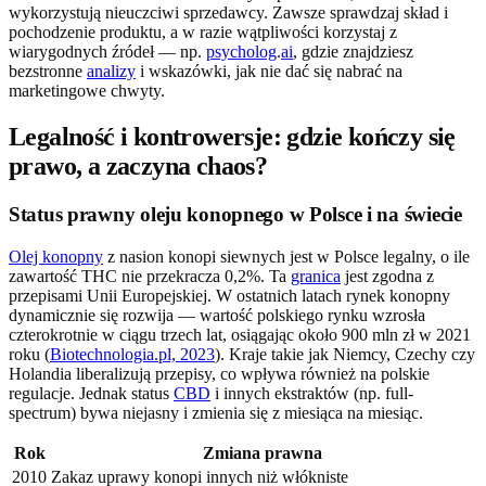
wykorzystują nieuczciwi sprzedawcy. Zawsze sprawdzaj skład i
pochodzenie produktu, a w razie wątpliwości korzystaj z
wiarygodnych źródeł — np.
psycholog
.
ai
, gdzie znajdziesz
bezstronne
analizy
i wskazówki, jak nie dać się nabrać na
marketingowe chwyty.
Legalność i kontrowersje: gdzie kończy się
prawo, a zaczyna chaos?
Status prawny oleju konopnego w Polsce i na świecie
Olej konopny
z nasion konopi siewnych jest w Polsce legalny, o ile
zawartość THC nie przekracza 0,2%. Ta
granica
jest zgodna z
przepisami Unii Europejskiej. W ostatnich latach rynek konopny
dynamicznie się rozwija — wartość polskiego rynku wzrosła
czterokrotnie w ciągu trzech lat, osiągając około 900 mln zł w 2021
roku (
Biotechnologia.pl, 2023
). Kraje takie jak Niemcy, Czechy czy
Holandia liberalizują przepisy, co wpływa również na polskie
regulacje. Jednak status
CBD
i innych ekstraktów (np. full-
spectrum) bywa niejasny i zmienia się z miesiąca na miesiąc.
Rok
Zmiana prawna
2010
Zakaz uprawy konopi innych niż włókniste