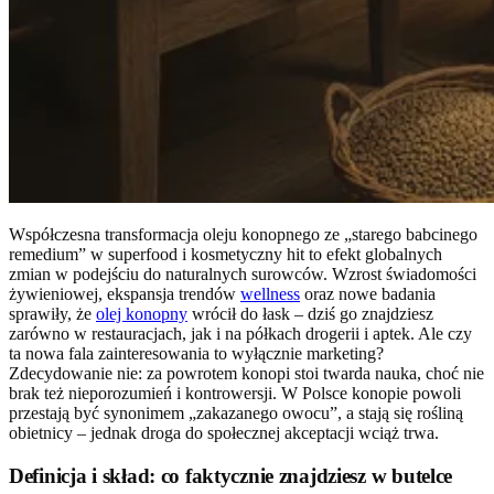
Współczesna transformacja oleju konopnego ze „starego babcinego
remedium” w superfood i kosmetyczny hit to efekt globalnych
zmian w podejściu do naturalnych surowców. Wzrost świadomości
żywieniowej, ekspansja trendów
wellness
oraz nowe badania
sprawiły, że
olej konopny
wrócił do łask – dziś go znajdziesz
zarówno w restauracjach, jak i na półkach drogerii i aptek. Ale czy
ta nowa fala zainteresowania to wyłącznie marketing?
Zdecydowanie nie: za powrotem konopi stoi twarda nauka, choć nie
brak też nieporozumień i kontrowersji. W Polsce konopie powoli
przestają być synonimem „zakazanego owocu”, a stają się rośliną
obietnicy – jednak droga do społecznej akceptacji wciąż trwa.
Definicja i skład: co faktycznie znajdziesz w butelce