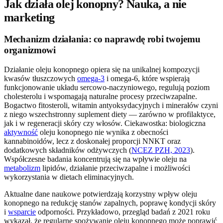
Jak działa olej konopny? Nauka, a nie
marketing
Mechanizm działania: co naprawdę robi twojemu
organizmowi
Działanie oleju konopnego opiera się na unikalnej kompozycji
kwasów tłuszczowych
omega-3
i omega-6, które wspierają
funkcjonowanie układu sercowo-naczyniowego, regulują poziom
cholesterolu i wspomagają naturalne procesy przeciwzapalne.
Bogactwo fitosteroli, witamin antyoksydacyjnych i minerałów czyni
z niego wszechstronny suplement diety — zarówno w profilaktyce,
jak i w regeneracji skóry czy włosów. Ciekawostka: biologiczna
aktywność
oleju konopnego nie wynika z obecności
kannabinoidów, lecz z doskonałej proporcji NNKT oraz
dodatkowych składników odżywczych (
NCEZ PZH, 2023
).
Współczesne badania koncentrują się na wpływie oleju na
metabolizm
lipidów, działanie przeciwzapalne i możliwości
wykorzystania w dietach eliminacyjnych.
Aktualne dane naukowe potwierdzają korzystny wpływ oleju
konopnego na redukcję stanów zapalnych, poprawę kondycji skóry
i
wsparcie
odporności. Przykładowo, przegląd badań z 2021 roku
wykazał, że regularne spożywanie oleju konopnego może poprawić