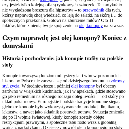
czy jesteś tylko kolejną ofiarą rynkowych sztuczek. Ten artykuł to
nie wygładzona broszura dla hipsterów – to
przewodnik
dla tych,
którzy naprawdę chcą wiedzieć, co leją do sałatki, na skórę i… do
społecznych przekonań. Gotowi na zburzenie mitów? Oto 11
faktów, które zmienią twoje spojrzenie na
olej konopny
na zawsze.
Czym naprawdę jest olej konopny? Koniec z
domysłami
Historia i pochodzenie: jak konopie trafiły na polskie
stoły
Konopie towarzyszą ludziom od tysięcy lat i wbrew pozorom ich
historia w Polsce nie zaczyna się od dzisiejszego boomu na
zdrowy
styl życia
. W średniowieczu i później
olej konopny
był obecny
zarówno w wiejskich kuchniach, jak i w aptekach, gdzie stosowano
go jako remedium na różnego rodzaju dolegliwości — od skóry po
układ pokarmowy. Europejskie i polskie tradycje konopne sięgają
głęboko: konopie były wykorzystywane do produkcji lin, tkanin,
lekarstw, a nawet jako składnik postnych potraw. Sytuacja zmieniła
się po II wojnie światowej, kiedy konopie zostały objęte
restrykcjami prawnymi, a społeczne tabu rosło wraz z globalną
wojną z narkotykami. Dzisiejszy powrót oleju konopnego na stoły