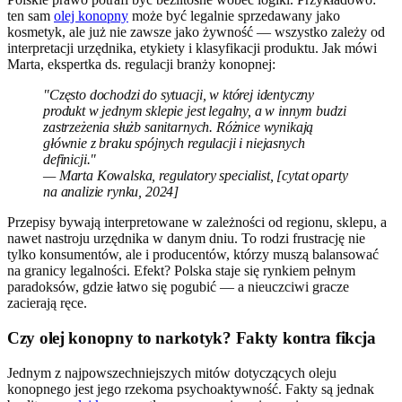
ten sam
olej konopny
może być legalnie sprzedawany jako
kosmetyk, ale już nie zawsze jako żywność — wszystko zależy od
interpretacji urzędnika, etykiety i klasyfikacji produktu. Jak mówi
Marta, ekspertka ds. regulacji branży konopnej:
"Często dochodzi do sytuacji, w której identyczny
produkt w jednym sklepie jest legalny, a w innym budzi
zastrzeżenia służb sanitarnych. Różnice wynikają
głównie z braku spójnych regulacji i niejasnych
definicji."
— Marta Kowalska, regulatory specialist, [cytat oparty
na analizie rynku, 2024]
Przepisy bywają interpretowane w zależności od regionu, sklepu, a
nawet nastroju urzędnika w danym dniu. To rodzi frustrację nie
tylko konsumentów, ale i producentów, którzy muszą balansować
na granicy legalności. Efekt? Polska staje się rynkiem pełnym
paradoksów, gdzie łatwo się pogubić — a nieuczciwi gracze
zacierają ręce.
Czy olej konopny to narkotyk? Fakty kontra fikcja
Jednym z najpowszechniejszych mitów dotyczących oleju
konopnego jest jego rzekoma psychoaktywność. Fakty są jednak