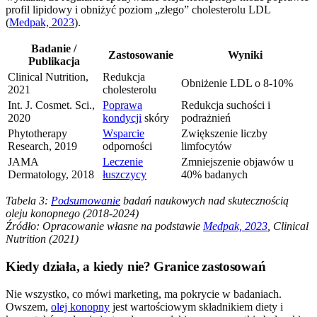
profil lipidowy i obniżyć poziom „złego” cholesterolu LDL
(
Medpak, 2023
).
Badanie /
Zastosowanie
Wyniki
Publikacja
Clinical Nutrition,
Redukcja
Obniżenie LDL o 8-10%
2021
cholesterolu
Int. J. Cosmet. Sci.,
Poprawa
Redukcja suchości i
2020
kondycji
skóry
podrażnień
Phytotherapy
Wsparcie
Zwiększenie liczby
Research, 2019
odporności
limfocytów
JAMA
Leczenie
Zmniejszenie objawów u
Dermatology, 2018
łuszczycy
40% badanych
Tabela 3:
Podsumowanie
badań naukowych nad skutecznością
oleju konopnego (2018-2024)
Źródło: Opracowanie własne na podstawie
Medpak, 2023
, Clinical
Nutrition (2021)
Kiedy działa, a kiedy nie? Granice zastosowań
Nie wszystko, co mówi marketing, ma pokrycie w badaniach.
Owszem,
olej konopny
jest wartościowym składnikiem diety i