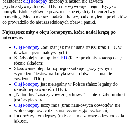
bezlitosne:
olej konopny
tłoczony z nasion nie zawiera
psychoaktywnych ilości THC i nie wywołuje „haju”. Ryzyko
pomyłki istnieje głównie przez niejasne etykiety i nieuczciwy
marketing. Media nie raz nagłaśniały przypadki mylenia produktów,
co prowadziło do nieuzasadnionych obaw i paniki.
Najczęstsze mity o oleju konopnym, które nadal krążą po
internecie:
Olej konopny
„odurza” jak marihuana (fałsz: brak THC w
dawkach psychoaktywnych).
Każdy olej z konopi to
CBD
(fałsz: produkty znacząco się
różnią składem).
Stosowanie oleju konopnego skutkuje „pozytywnym
wynikiem” testów narkotykowych (fałsz: nasiona nie
zawierają THC).
Olej konopny
jest nielegalny w Polsce (fałsz: legalny do
określonej zawartości THC).
„Naturalny” znaczy zawsze „zdrowy” — nie każdy produkt
jest bezpieczny.
Olej konopny
leczy raka (brak naukowych dowodów, nie
wolno sugerować działania leczniczego bez badań).
Im droższy, tym lepszy (mit: cena nie zawsze odzwierciedla
jakość).