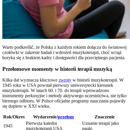
Warto podkreślić, że Polska z każdym rokiem dołącza do światowej
czołówki w zakresie badań i wdrożeń muzykoterapii, choć wciąż
boryka się z brakiem kadry i dostępności dla przeciętnego pacjenta.
Przełomowe momenty w historii terapii muzyką
Kilka dat wyznacza kluczowe
zwroty
w historii muzykoterapii. W
1945 roku w USA powstał pierwszy uniwersytecki kierunek
muzykoterapii. W latach 60. i 70. do terapii wprowadzono
instrumenty perkusyjne i metody aktywnego uczestnictwa, nie tylko
biernego odbioru. W Polsce oficjalne programy nauczania pojawiły
się dopiero w XXI wieku.
Rok/Okres
Wydarzenie/
przełom
Znaczenie
Pierwsza katedra
Uznanie terapii jako
1945
muzykoterapii USA
nauki