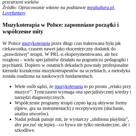
przestrzeni wieków
Źródło: Opracowanie własne na podstawie
meakultura.pl
,
Lovefantasy
Muzykoterapia w Polsce: zapomniane początki i
współczesne mity
W Polsce
muzykoterapia
przez długi czas traktowana była jak
ciekawostka, czasem nawet jako ekscentryczny dodatek do
„prawdziwej” terapii. W PRL-u eksperymentowano, ale bez
rozgłosu – wielu specjalistów działało na pograniczu pedagogiki i
psychiatrii. Dopiero w ostatnich dekadach powstały profesjonalne
kierunki kształcenia muzykoterapeutów na uczelniach, a metodyka
została osadzona na naukowych fundamentach.
Wiele osób sądzi, że
muzykoterapia
to po prostu „relaks przy
muzyce”. Tymczasem wymaga ona specjalistycznej wiedzy i
narzędzi diagnostycznych.
Współczesne programy terapii często łączą aktywne formy
(śpiew, gra na instrumentach) z receptywnymi (słuchanie,
analiza utworów).
Nadal jednak panuje mit, że wystarczy „ulubiona playlista”,
aby poczuć się lepiej—co bywa nie tylko nieskuteczne, ale i
szkodliwe.