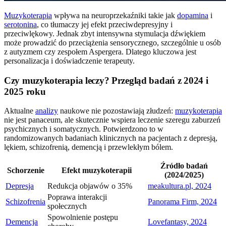
Muzykoterapia
wpływa na neuroprzekaźniki takie jak
dopamina
i
serotonina
, co tłumaczy jej efekt przeciwdepresyjny i
przeciwlękowy. Jednak zbyt intensywna stymulacja dźwiękiem
może prowadzić do przeciążenia sensorycznego, szczególnie u osób
z autyzmem czy zespołem Aspergera. Dlatego kluczowa jest
personalizacja i doświadczenie terapeuty.
Czy muzykoterapia leczy? Przegląd badań z 2024 i
2025 roku
Aktualne
analizy
naukowe nie pozostawiają złudzeń:
muzykoterapia
nie jest panaceum, ale skutecznie wspiera leczenie szeregu zaburzeń
psychicznych i somatycznych. Potwierdzono to w
randomizowanych badaniach klinicznych na pacjentach z depresją,
lękiem, schizofrenią, demencją i przewlekłym bólem.
Źródło badań
Schorzenie
Efekt muzykoterapii
(2024/2025)
Depresja
Redukcja objawów o 35%
meakultura.pl, 2024
Poprawa interakcji
Schizofrenia
Panorama Firm, 2024
społecznych
Spowolnienie postępu
Demencja
Lovefantasy, 2024