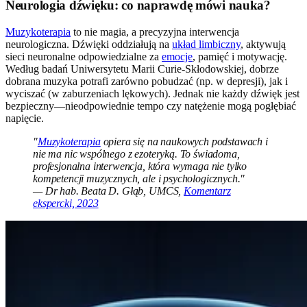
Neurologia dźwięku: co naprawdę mówi nauka?
Muzykoterapia
to nie magia, a precyzyjna interwencja
neurologiczna. Dźwięki oddziałują na
układ limbiczny
, aktywują
sieci neuronalne odpowiedzialne za
emocje
, pamięć i motywację.
Według badań Uniwersytetu Marii Curie-Skłodowskiej, dobrze
dobrana muzyka potrafi zarówno pobudzać (np. w depresji), jak i
wyciszać (w zaburzeniach lękowych). Jednak nie każdy dźwięk jest
bezpieczny—nieodpowiednie tempo czy natężenie mogą pogłębiać
napięcie.
"
Muzykoterapia
opiera się na naukowych podstawach i
nie ma nic wspólnego z ezoteryką. To świadoma,
profesjonalna interwencja, która wymaga nie tylko
kompetencji muzycznych, ale i psychologicznych."
— Dr hab. Beata D. Głąb, UMCS,
Komentarz
ekspercki, 2023