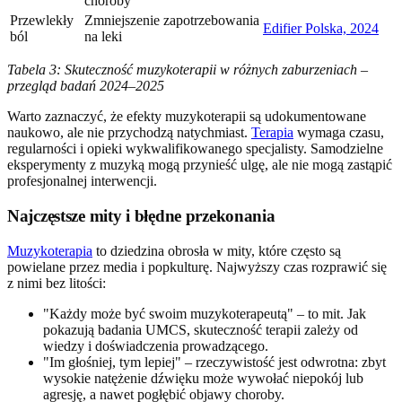
choroby
Przewlekły
Zmniejszenie zapotrzebowania
Edifier Polska, 2024
ból
na leki
Tabela 3: Skuteczność muzykoterapii w różnych zaburzeniach –
przegląd badań 2024–2025
Warto zaznaczyć, że efekty muzykoterapii są udokumentowane
naukowo, ale nie przychodzą natychmiast.
Terapia
wymaga czasu,
regularności i opieki wykwalifikowanego specjalisty. Samodzielne
eksperymenty z muzyką mogą przynieść ulgę, ale nie mogą zastąpić
profesjonalnej interwencji.
Najczęstsze mity i błędne przekonania
Muzykoterapia
to dziedzina obrosła w mity, które często są
powielane przez media i popkulturę. Najwyższy czas rozprawić się
z nimi bez litości:
"Każdy może być swoim muzykoterapeutą" – to mit. Jak
pokazują badania UMCS, skuteczność terapii zależy od
wiedzy i doświadczenia prowadzącego.
"Im głośniej, tym lepiej" – rzeczywistość jest odwrotna: zbyt
wysokie natężenie dźwięku może wywołać niepokój lub
agresję, a nawet pogłębić objawy choroby.