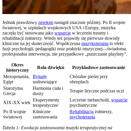
Jednak prawdziwy
przełom
nastąpił znacznie później. Po II wojnie
światowej, w szpitalach wojskowych USA i Europy, muzyka
zaczęła być stosowana jako
wsparcie
w leczeniu traumy i
rehabilitacji żołnierzy. Wtedy też pojawiły się pierwsze dowody
kliniczne na jej skuteczność. Współczesna
muzykoterapia
to efekt
fuzji psychologii, pedagogiki oraz praktyki muzycznej—świadoma,
profesjonalna interwencja, nie przypadkowe „puszczanie playlisty”.
Okres
Rola dźwięku
Przykładowe zastosowanie
historyczny
Mezopotamia,
Rytuały
Chóralne pieśni przy
Egipt
uzdrawiające
obrzędach
Starożytna
Harmonia ciała i
Terapie liryczne podczas uczt
Grecja
duszy
Eksperymenty
Leczenie melancholii,
wsparcie
XIX-XX wiek
terapeutyczne
psychiatryczne
Po II wojnie
Kliniczne
Rehabilitacja
żołnierzy,
światowej
zastosowania
psychoterapia
Tabela 1: Ewolucja zastosowania muzyki terapeutycznej na