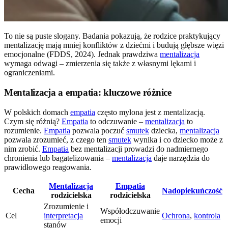
To nie są puste slogany. Badania pokazują, że rodzice praktykujący
mentalizację mają mniej konfliktów z dziećmi i budują głębsze więzi
emocjonalne (FDDS, 2024). Jednak prawdziwa
mentalizacja
wymaga odwagi – zmierzenia się także z własnymi lękami i
ograniczeniami.
Mentalizacja a empatia: kluczowe różnice
W polskich domach
empatia
często mylona jest z mentalizacją.
Czym się różnią?
Empatia
to odczuwanie –
mentalizacja
to
rozumienie.
Empatia
pozwala poczuć
smutek
dziecka,
mentalizacja
pozwala zrozumieć, z czego ten
smutek
wynika i co dziecko może z
nim zrobić.
Empatia
bez mentalizacji prowadzi do nadmiernego
chronienia lub bagatelizowania –
mentalizacja
daje narzędzia do
prawidłowego reagowania.
Mentalizacja
Empatia
Cecha
Nadopiekuńczość
rodzicielska
rodzicielska
Zrozumienie i
Współodczuwanie
Cel
interpretacja
Ochrona
,
kontrola
emocji
stanów