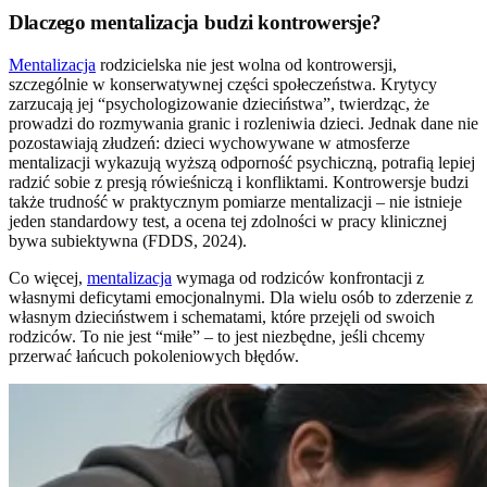
Dlaczego mentalizacja budzi kontrowersje?
Mentalizacja
rodzicielska nie jest wolna od kontrowersji,
szczególnie w konserwatywnej części społeczeństwa. Krytycy
zarzucają jej “psychologizowanie dzieciństwa”, twierdząc, że
prowadzi do rozmywania granic i rozleniwia dzieci. Jednak dane nie
pozostawiają złudzeń: dzieci wychowywane w atmosferze
mentalizacji wykazują wyższą odporność psychiczną, potrafią lepiej
radzić sobie z presją rówieśniczą i konfliktami. Kontrowersje budzi
także trudność w praktycznym pomiarze mentalizacji – nie istnieje
jeden standardowy test, a ocena tej zdolności w pracy klinicznej
bywa subiektywna (FDDS, 2024).
Co więcej,
mentalizacja
wymaga od rodziców konfrontacji z
własnymi deficytami emocjonalnymi. Dla wielu osób to zderzenie z
własnym dzieciństwem i schematami, które przejęli od swoich
rodziców. To nie jest “miłe” – to jest niezbędne, jeśli chcemy
przerwać łańcuch pokoleniowych błędów.