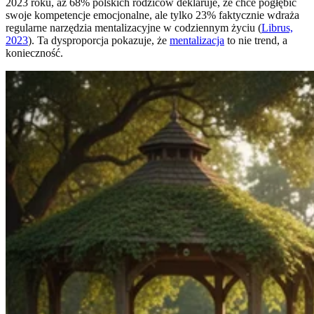
2023 roku, aż 68% polskich rodziców deklaruje, że chce pogłębić
swoje kompetencje emocjonalne, ale tylko 23% faktycznie wdraża
regularne narzędzia mentalizacyjne w codziennym życiu (
Librus,
2023
). Ta dysproporcja pokazuje, że
mentalizacja
to nie trend, a
konieczność.