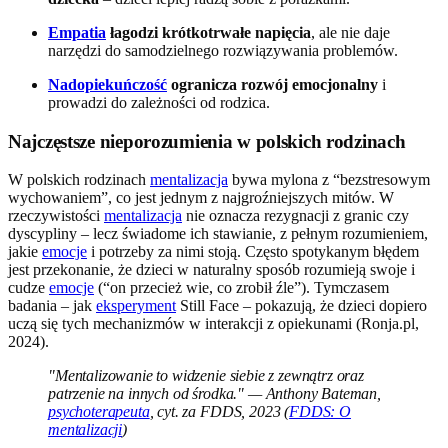
Empatia
łagodzi krótkotrwałe napięcia
, ale nie daje
narzędzi do samodzielnego rozwiązywania problemów.
Nadopiekuńczość
ogranicza rozwój emocjonalny
i
prowadzi do zależności od rodzica.
Najczęstsze nieporozumienia w polskich rodzinach
W polskich rodzinach
mentalizacja
bywa mylona z “bezstresowym
wychowaniem”, co jest jednym z najgroźniejszych mitów. W
rzeczywistości
mentalizacja
nie oznacza rezygnacji z granic czy
dyscypliny – lecz świadome ich stawianie, z pełnym rozumieniem,
jakie
emocje
i potrzeby za nimi stoją. Często spotykanym błędem
jest przekonanie, że dzieci w naturalny sposób rozumieją swoje i
cudze
emocje
(“on przecież wie, co zrobił źle”). Tymczasem
badania – jak
eksperyment
Still Face – pokazują, że dzieci dopiero
uczą się tych mechanizmów w interakcji z opiekunami (Ronja.pl,
2024).
"Mentalizowanie to widzenie siebie z zewnątrz oraz
patrzenie na innych od środka." — Anthony Bateman,
psychoterapeuta
, cyt. za FDDS, 2023 (
FDDS: O
mentalizacji
)