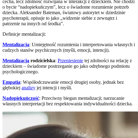
cecha, lecz zdolność rozwijana w interakcji z dzieckiem. Nie chodzi
o bycie “nadopiekuńczym”, lecz o świadome rozumienie potrzeb
dziecka. Aleksander Bateman, światowy autorytet w dziedzinie
psychoterapii, opisuje to jako „widzenie siebie z zewnątrz i
patrzenie na innych od środka”.
Definicje mentalizacji:
Mentalizacja
: Umiejętność rozumienia i interpretowania własnych i
cudzych stanów psychicznych (myśli, emocji, intencji).
Mentalizacja
rodzicielska
:
Przeniesienie
tej zdolności na relację z
dzieckiem – świadome postrzeganie go jako odrębnego podmiotu
psychologicznego.
Empatia
: Współodczuwanie emocji drugiej osoby, jednak bez
głębokiej
analizy
jej intencji i myśli.
Nadopiekuńczość
: Przeciwny biegun mentalizacji; narzucanie
własnych interpretacji bez respektowania indywidualności dziecka.