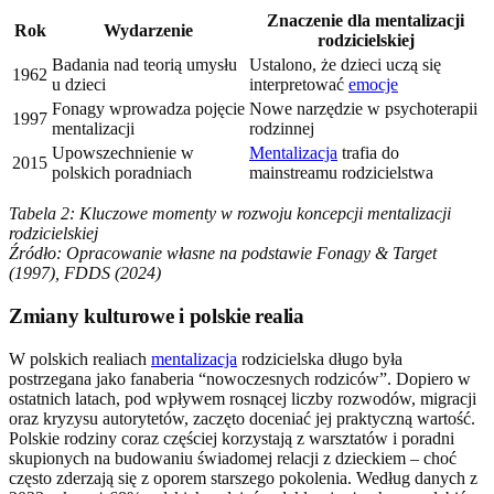
Znaczenie dla mentalizacji
Rok
Wydarzenie
rodzicielskiej
Badania nad teorią umysłu
Ustalono, że dzieci uczą się
1962
u dzieci
interpretować
emocje
Fonagy wprowadza pojęcie
Nowe narzędzie w psychoterapii
1997
mentalizacji
rodzinnej
Upowszechnienie w
Mentalizacja
trafia do
2015
polskich poradniach
mainstreamu rodzicielstwa
Tabela 2: Kluczowe momenty w rozwoju koncepcji mentalizacji
rodzicielskiej
Źródło: Opracowanie własne na podstawie Fonagy & Target
(1997), FDDS (2024)
Zmiany kulturowe i polskie realia
W polskich realiach
mentalizacja
rodzicielska długo była
postrzegana jako fanaberia “nowoczesnych rodziców”. Dopiero w
ostatnich latach, pod wpływem rosnącej liczby rozwodów, migracji
oraz kryzysu autorytetów, zaczęto doceniać jej praktyczną wartość.
Polskie rodziny coraz częściej korzystają z warsztatów i poradni
skupionych na budowaniu świadomej relacji z dzieckiem – choć
często zderzają się z oporem starszego pokolenia. Według danych z