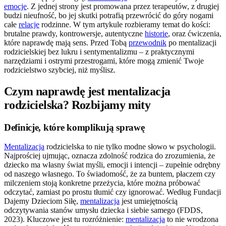
emocje
. Z jednej strony jest promowana przez terapeutów, z drugiej
budzi nieufność, bo jej skutki potrafią przewrócić do góry nogami
całe
relacje
rodzinne. W tym artykule rozbieramy temat do kości:
brutalne prawdy, kontrowersje, autentyczne
historie
, oraz ćwiczenia,
które naprawdę mają sens. Przed Tobą
przewodnik
po mentalizacji
rodzicielskiej bez lukru i sentymentalizmu – z praktycznymi
narzędziami i ostrymi przestrogami, które mogą zmienić Twoje
rodzicielstwo szybciej, niż myślisz.
Czym naprawdę jest mentalizacja
rodzicielska? Rozbijamy mity
Definicje, które komplikują sprawę
Mentalizacja
rodzicielska to nie tylko modne słowo w psychologii.
Najprościej ujmując, oznacza zdolność rodzica do zrozumienia, że
dziecko ma własny świat myśli, emocji i intencji – zupełnie odrębny
od naszego własnego. To świadomość, że za buntem, płaczem czy
milczeniem stoją konkretne przeżycia, które można próbować
odczytać, zamiast po prostu tłumić czy ignorować. Według Fundacji
Dajemy Dzieciom Siłę,
mentalizacja
jest umiejętnością
odczytywania stanów umysłu dziecka i siebie samego (FDDS,
2023). Kluczowe jest tu rozróżnienie:
mentalizacja
to nie wrodzona