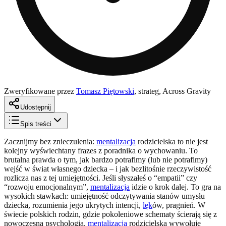
Zweryfikowane przez
Tomasz Piętowski
,
strateg, Across Gravity
Udostępnij
Spis treści
Zacznijmy bez znieczulenia:
mentalizacja
rodzicielska to nie jest
kolejny wyświechtany frazes z poradnika o wychowaniu. To
brutalna prawda o tym, jak bardzo potrafimy (lub nie potrafimy)
wejść w świat własnego dziecka – i jak bezlitośnie rzeczywistość
rozlicza nas z tej umiejętności. Jeśli słyszałeś o “empatii” czy
“rozwoju emocjonalnym”,
mentalizacja
idzie o krok dalej. To gra na
wysokich stawkach: umiejętność odczytywania stanów umysłu
dziecka, rozumienia jego ukrytych intencji,
lęk
ów, pragnień. W
świecie polskich rodzin, gdzie pokoleniowe schematy ścierają się z
nowoczesną psychologią,
mentalizacja
rodzicielska wywołuje