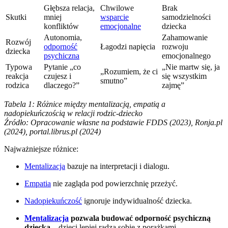
Głębsza relacja,
Chwilowe
Brak
Skutki
mniej
wsparcie
samodzielności
konfliktów
emocjonalne
dziecka
Autonomia,
Zahamowanie
Rozwój
odporność
Łagodzi napięcia
rozwoju
dziecka
psychiczna
emocjonalnego
Typowa
Pytanie „co
„Nie martw się, ja
„Rozumiem, że ci
reakcja
czujesz i
się wszystkim
smutno”
rodzica
dlaczego?”
zajmę”
Tabela 1: Różnice między mentalizacją, empatią a
nadopiekuńczością w relacji rodzic-dziecko
Źródło: Opracowanie własne na podstawie FDDS (2023), Ronja.pl
(2024), portal.librus.pl (2024)
Najważniejsze różnice:
Mentalizacja
bazuje na interpretacji i dialogu.
Empatia
nie zagląda pod powierzchnię przeżyć.
Nadopiekuńczość
ignoruje indywidualność dziecka.
Mentalizacja
pozwala budować odporność psychiczną
dziecka
– dzieci lepiej radzą sobie z porażkami.