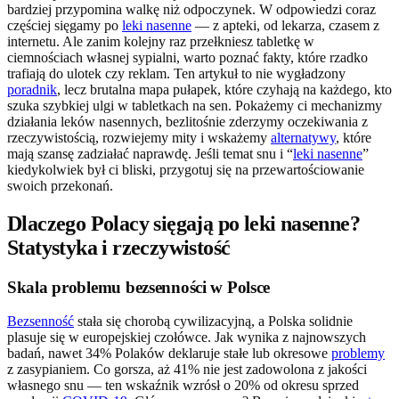
bardziej przypomina walkę niż odpoczynek. W odpowiedzi coraz
częściej sięgamy po
leki nasenne
— z apteki, od lekarza, czasem z
internetu. Ale zanim kolejny raz przełkniesz tabletkę w
ciemnościach własnej sypialni, warto poznać fakty, które rzadko
trafiają do ulotek czy reklam. Ten artykuł to nie wygładzony
poradnik
, lecz brutalna mapa pułapek, które czyhają na każdego, kto
szuka szybkiej ulgi w tabletkach na sen. Pokażemy ci mechanizmy
działania leków nasennych, bezlitośnie zderzymy oczekiwania z
rzeczywistością, rozwiejemy mity i wskażemy
alternatywy
, które
mają szansę zadziałać naprawdę. Jeśli temat snu i “
leki nasenne
”
kiedykolwiek był ci bliski, przygotuj się na przewartościowanie
swoich przekonań.
Dlaczego Polacy sięgają po leki nasenne?
Statystyka i rzeczywistość
Skala problemu bezsenności w Polsce
Bezsenność
stała się chorobą cywilizacyjną, a Polska solidnie
plasuje się w europejskiej czołówce. Jak wynika z najnowszych
badań, nawet 34% Polaków deklaruje stałe lub okresowe
problemy
z zasypianiem. Co gorsza, aż 41% nie jest zadowolona z jakości
własnego snu — ten wskaźnik wzrósł o 20% od okresu sprzed