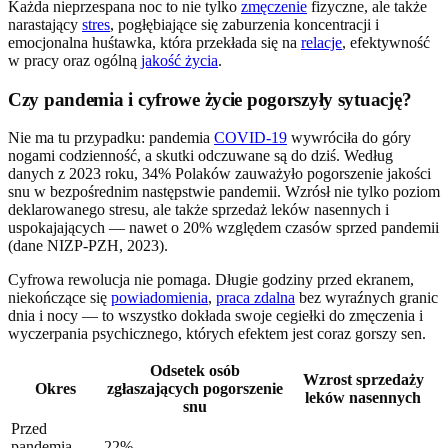
Każda nieprzespana noc to nie tylko
zmęczenie
fizyczne, ale także
narastający
stres
, pogłębiające się zaburzenia koncentracji i
emocjonalna huśtawka, która przekłada się na
relacje
, efektywność
w pracy oraz ogólną
jakość życia
.
Czy pandemia i cyfrowe życie pogorszyły sytuację?
Nie ma tu przypadku: pandemia
COVID-19
wywróciła do góry
nogami codzienność, a skutki odczuwane są do dziś. Według
danych z 2023 roku, 34% Polaków zauważyło pogorszenie jakości
snu w bezpośrednim następstwie pandemii. Wzrósł nie tylko poziom
deklarowanego stresu, ale także sprzedaż leków nasennych i
uspokajających — nawet o 20% względem czasów sprzed pandemii
(dane NIZP-PZH, 2023).
Cyfrowa rewolucja nie pomaga. Długie godziny przed ekranem,
niekończące się
powiadomienia
,
praca zdalna
bez wyraźnych granic
dnia i nocy — to wszystko dokłada swoje cegiełki do zmęczenia i
wyczerpania psychicznego, których efektem jest coraz gorszy sen.
Odsetek osób
Wzrost sprzedaży
Okres
zgłaszających pogorszenie
leków nasennych
snu
Przed
pandemią
22%
-