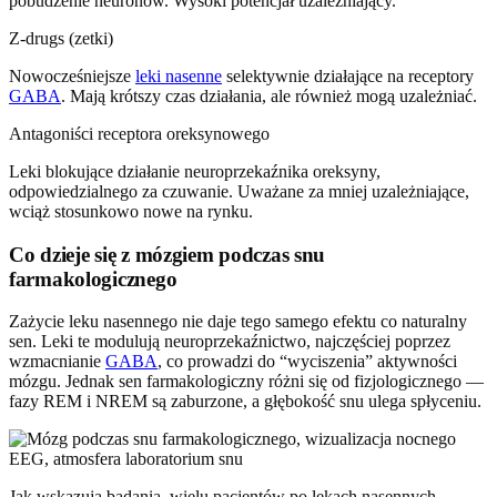
pobudzenie neuronów. Wysoki potencjał uzależniający.
Z-drugs (zetki)
Nowocześniejsze
leki nasenne
selektywnie działające na receptory
GABA
. Mają krótszy czas działania, ale również mogą uzależniać.
Antagoniści receptora oreksynowego
Leki blokujące działanie neuroprzekaźnika oreksyny,
odpowiedzialnego za czuwanie. Uważane za mniej uzależniające,
wciąż stosunkowo nowe na rynku.
Co dzieje się z mózgiem podczas snu
farmakologicznego
Zażycie leku nasennego nie daje tego samego efektu co naturalny
sen. Leki te modulują neuroprzekaźnictwo, najczęściej poprzez
wzmacnianie
GABA
, co prowadzi do “wyciszenia” aktywności
mózgu. Jednak sen farmakologiczny różni się od fizjologicznego —
fazy REM i NREM są zaburzone, a głębokość snu ulega spłyceniu.
Jak wskazują badania, wielu pacjentów po lekach nasennych