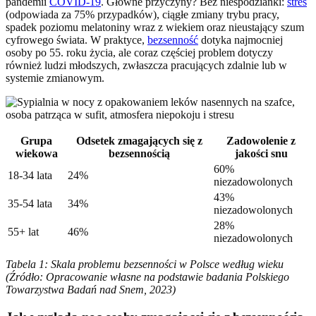
pandemii
COVID-19
. Główne przyczyny? Bez niespodzianki:
stres
(odpowiada za 75% przypadków), ciągłe zmiany trybu pracy,
spadek poziomu melatoniny wraz z wiekiem oraz nieustający szum
cyfrowego świata. W praktyce,
bezsenność
dotyka najmocniej
osoby po 55. roku życia, ale coraz częściej problem dotyczy
również ludzi młodszych, zwłaszcza pracujących zdalnie lub w
systemie zmianowym.
Grupa
Odsetek zmagających się z
Zadowolenie z
wiekowa
bezsennością
jakości snu
60%
18-34 lata
24%
niezadowolonych
43%
35-54 lata
34%
niezadowolonych
28%
55+ lat
46%
niezadowolonych
Tabela 1: Skala problemu bezsenności w Polsce według wieku
(Źródło: Opracowanie własne na podstawie badania Polskiego
Towarzystwa Badań nad Snem, 2023)