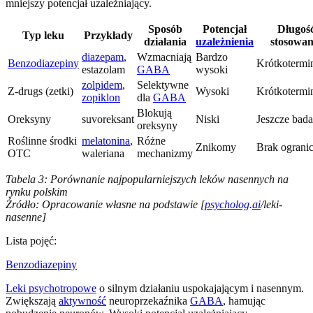
mniejszy potencjał uzależniający.
Sposób
Potencjał
Długoś
Typ leku
Przykłady
działania
uzależnienia
stosowan
diazepam
,
Wzmacniają
Bardzo
Benzodiazepiny
Krótkoterm
estazolam
GABA
wysoki
zolpidem
,
Selektywne
Z-drugs (zetki)
Wysoki
Krótkoterm
zopiklon
dla
GABA
Blokują
Oreksyny
suvoreksant
Niski
Jeszcze bad
oreksyny
Roślinne środki
melatonina
,
Różne
Znikomy
Brak ograni
OTC
waleriana
mechanizmy
Tabela 3: Porównanie najpopularniejszych leków nasennych na
rynku polskim
Źródło: Opracowanie własne na podstawie [
psycholog
.
ai
/leki-
nasenne]
Lista pojęć:
Benzodiazepiny
Leki psychotropowe
o silnym działaniu uspokajającym i nasennym.
Zwiększają
aktywność
neuroprzekaźnika
GABA
, hamując