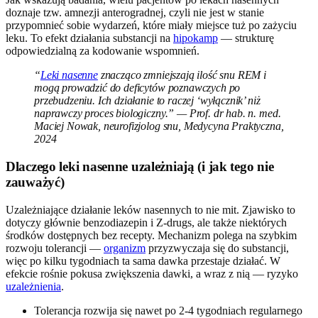
doznaje tzw. amnezji anterogradnej, czyli nie jest w stanie
przypomnieć sobie wydarzeń, które miały miejsce tuż po zażyciu
leku. To efekt działania substancji na
hipokamp
— strukturę
odpowiedzialną za kodowanie wspomnień.
“
Leki nasenne
znacząco zmniejszają ilość snu REM i
mogą prowadzić do deficytów poznawczych po
przebudzeniu. Ich działanie to raczej ‘wyłącznik’ niż
naprawczy proces biologiczny.” — Prof. dr hab. n. med.
Maciej Nowak, neurofizjolog snu, Medycyna Praktyczna,
2024
Dlaczego leki nasenne uzależniają (i jak tego nie
zauważyć)
Uzależniające działanie leków nasennych to nie mit. Zjawisko to
dotyczy głównie benzodiazepin i Z-drugs, ale także niektórych
środków dostępnych bez recepty. Mechanizm polega na szybkim
rozwoju tolerancji —
organizm
przyzwyczaja się do substancji,
więc po kilku tygodniach ta sama dawka przestaje działać. W
efekcie rośnie pokusa zwiększenia dawki, a wraz z nią — ryzyko
uzależnienia
.
Tolerancja rozwija się nawet po 2-4 tygodniach regularnego