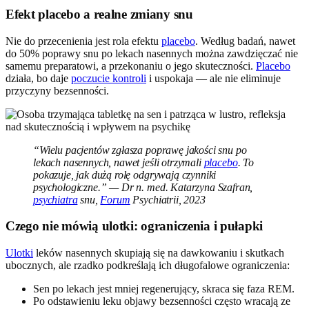
Efekt placebo a realne zmiany snu
Nie do przecenienia jest rola efektu
placebo
. Według badań, nawet
do 50% poprawy snu po lekach nasennych można zawdzięczać nie
samemu preparatowi, a przekonaniu o jego skuteczności.
Placebo
działa, bo daje
poczucie kontroli
i uspokaja — ale nie eliminuje
przyczyny bezsenności.
“Wielu pacjentów zgłasza poprawę jakości snu po
lekach nasennych, nawet jeśli otrzymali
placebo
. To
pokazuje, jak dużą rolę odgrywają czynniki
psychologiczne.” — Dr n. med. Katarzyna Szafran,
psychiatra
snu,
Forum
Psychiatrii, 2023
Czego nie mówią ulotki: ograniczenia i pułapki
Ulotki
leków nasennych skupiają się na dawkowaniu i skutkach
ubocznych, ale rzadko podkreślają ich długofalowe ograniczenia:
Sen po lekach jest mniej regenerujący, skraca się faza REM.
Po odstawieniu leku objawy bezsenności często wracają ze