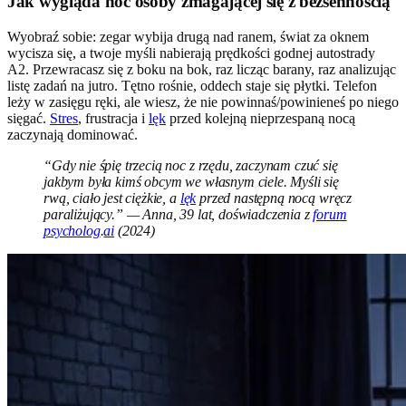
Jak wygląda noc osoby zmagającej się z bezsennością
Wyobraź sobie: zegar wybija drugą nad ranem, świat za oknem
wycisza się, a twoje myśli nabierają prędkości godnej autostrady
A2. Przewracasz się z boku na bok, raz licząc barany, raz analizując
listę zadań na jutro. Tętno rośnie, oddech staje się płytki. Telefon
leży w zasięgu ręki, ale wiesz, że nie powinnaś/powinieneś po niego
sięgać.
Stres
, frustracja i
lęk
przed kolejną nieprzespaną nocą
zaczynają dominować.
“Gdy nie śpię trzecią noc z rzędu, zaczynam czuć się
jakbym była kimś obcym we własnym ciele. Myśli się
rwą, ciało jest ciężkie, a
lęk
przed następną nocą wręcz
paraliżujący.” — Anna, 39 lat, doświadczenia z
forum
psycholog
.
ai
(2024)