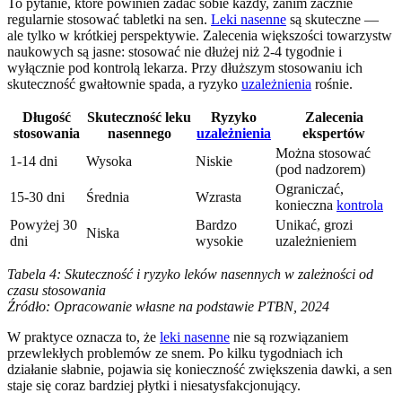
To pytanie, które powinien zadać sobie każdy, zanim zacznie
regularnie stosować tabletki na sen.
Leki nasenne
są skuteczne —
ale tylko w krótkiej perspektywie. Zalecenia większości towarzystw
naukowych są jasne: stosować nie dłużej niż 2-4 tygodnie i
wyłącznie pod kontrolą lekarza. Przy dłuższym stosowaniu ich
skuteczność gwałtownie spada, a ryzyko
uzależnienia
rośnie.
Długość
Skuteczność leku
Ryzyko
Zalecenia
stosowania
nasennego
uzależnienia
ekspertów
Można stosować
1-14 dni
Wysoka
Niskie
(pod nadzorem)
Ograniczać,
15-30 dni
Średnia
Wzrasta
konieczna
kontrola
Powyżej 30
Bardzo
Unikać, grozi
Niska
dni
wysokie
uzależnieniem
Tabela 4: Skuteczność i ryzyko leków nasennych w zależności od
czasu stosowania
Źródło: Opracowanie własne na podstawie PTBN, 2024
W praktyce oznacza to, że
leki nasenne
nie są rozwiązaniem
przewlekłych problemów ze snem. Po kilku tygodniach ich
działanie słabnie, pojawia się konieczność zwiększenia dawki, a sen
staje się coraz bardziej płytki i niesatysfakcjonujący.