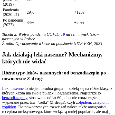
(2019)
Pandemia
29%
+12%
(2020-21)
Po pandemii
34%
+20%
(2023)
Tabela 2: Wpływ pandemii
COVID-19
na sen i rynek leków
nasennych w Polsce
Źródło: Opracowanie własne na podstawie NIZP-PZH, 2023
Jak działają leki nasenne? Mechanizmy,
których nie widać
Różne typy leków nasennych: od benzodiazepin po
nowoczesne Z-drugs
Leki nasenne
to nie jednorodna grupa — dzielą się na różne klasy, z
których każda ma swoje pułapki i ograniczenia. Najstarsze to
benzodiazepiny
, stosowane od lat 60., obecnie coraz częściej
wypierane przez tzw. "zetki" (Z-drugs), czyli
zolpidem
,
zaleplon
i
zopiklon
. Do nowoczesnych rozwiązań należą także antagoniści
receptora oreksynowego, które wciąż są mniej popularne, ale mają