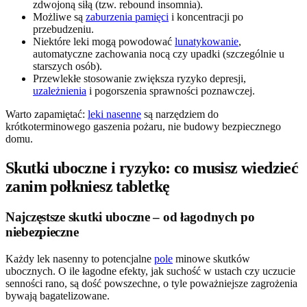
zdwojoną siłą (tzw. rebound insomnia).
Możliwe są
zaburzenia pamięci
i koncentracji po
przebudzeniu.
Niektóre leki mogą powodować
lunatykowanie
,
automatyczne zachowania nocą czy upadki (szczególnie u
starszych osób).
Przewlekłe stosowanie zwiększa ryzyko depresji,
uzależnienia
i pogorszenia sprawności poznawczej.
Warto zapamiętać:
leki nasenne
są narzędziem do
krótkoterminowego gaszenia pożaru, nie budowy bezpiecznego
domu.
Skutki uboczne i ryzyko: co musisz wiedzieć
zanim połkniesz tabletkę
Najczęstsze skutki uboczne – od łagodnych po
niebezpieczne
Każdy lek nasenny to potencjalne
pole
minowe skutków
ubocznych. O ile łagodne efekty, jak suchość w ustach czy uczucie
senności rano, są dość powszechne, o tyle poważniejsze zagrożenia
bywają bagatelizowane.