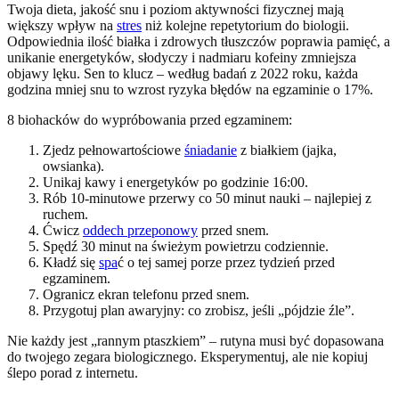
Twoja dieta, jakość snu i poziom aktywności fizycznej mają
większy wpływ na
stres
niż kolejne repetytorium do biologii.
Odpowiednia ilość białka i zdrowych tłuszczów poprawia pamięć, a
unikanie energetyków, słodyczy i nadmiaru kofeiny zmniejsza
objawy lęku. Sen to klucz – według badań z 2022 roku, każda
godzina mniej snu to wzrost ryzyka błędów na egzaminie o 17%.
8 biohacków do wypróbowania przed egzaminem:
Zjedz pełnowartościowe
śniadanie
z białkiem (jajka,
owsianka).
Unikaj kawy i energetyków po godzinie 16:00.
Rób 10-minutowe przerwy co 50 minut nauki – najlepiej z
ruchem.
Ćwicz
oddech przeponowy
przed snem.
Spędź 30 minut na świeżym powietrzu codziennie.
Kładź się
spa
ć o tej samej porze przez tydzień przed
egzaminem.
Ogranicz ekran telefonu przed snem.
Przygotuj plan awaryjny: co zrobisz, jeśli „pójdzie źle”.
Nie każdy jest „rannym ptaszkiem” – rutyna musi być dopasowana
do twojego zegara biologicznego. Eksperymentuj, ale nie kopiuj
ślepo porad z internetu.