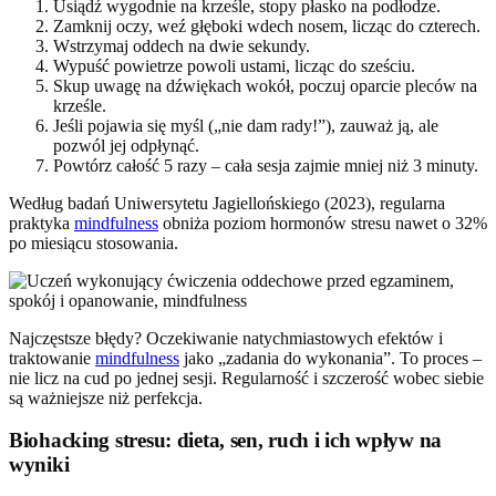
Usiądź wygodnie na krześle, stopy płasko na podłodze.
Zamknij oczy, weź głęboki wdech nosem, licząc do czterech.
Wstrzymaj oddech na dwie sekundy.
Wypuść powietrze powoli ustami, licząc do sześciu.
Skup uwagę na dźwiękach wokół, poczuj oparcie pleców na
krześle.
Jeśli pojawia się myśl („nie dam rady!”), zauważ ją, ale
pozwól jej odpłynąć.
Powtórz całość 5 razy – cała sesja zajmie mniej niż 3 minuty.
Według badań Uniwersytetu Jagiellońskiego (2023), regularna
praktyka
mindfulness
obniża poziom hormonów stresu nawet o 32%
po miesiącu stosowania.
Najczęstsze błędy? Oczekiwanie natychmiastowych efektów i
traktowanie
mindfulness
jako „zadania do wykonania”. To proces –
nie licz na cud po jednej sesji. Regularność i szczerość wobec siebie
są ważniejsze niż perfekcja.
Biohacking stresu: dieta, sen, ruch i ich wpływ na
wyniki