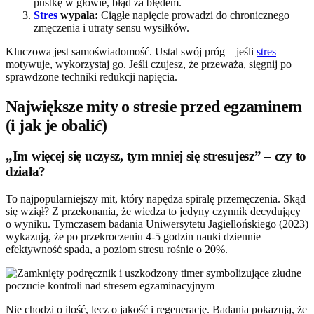
pustkę w głowie, błąd za błędem.
Stres
wypala:
Ciągłe napięcie prowadzi do chronicznego
zmęczenia i utraty sensu wysiłków.
Kluczowa jest samoświadomość. Ustal swój próg – jeśli
stres
motywuje, wykorzystaj go. Jeśli czujesz, że przeważa, sięgnij po
sprawdzone techniki redukcji napięcia.
Największe mity o stresie przed egzaminem
(i jak je obalić)
„Im więcej się uczysz, tym mniej się stresujesz” – czy to
działa?
To najpopularniejszy mit, który napędza spiralę przemęczenia. Skąd
się wziął? Z przekonania, że wiedza to jedyny czynnik decydujący
o wyniku. Tymczasem badania Uniwersytetu Jagiellońskiego (2023)
wykazują, że po przekroczeniu 4-5 godzin nauki dziennie
efektywność spada, a poziom stresu rośnie o 20%.
Nie chodzi o ilość, lecz o jakość i regenerację. Badania pokazują, że