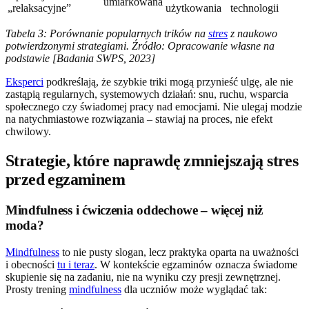
umiarkowana
„relaksacyjne”
użytkowania
technologii
Tabela 3: Porównanie popularnych trików na
stres
z naukowo
potwierdzonymi strategiami. Źródło: Opracowanie własne na
podstawie [Badania SWPS, 2023]
Eksperci
podkreślają, że szybkie triki mogą przynieść ulgę, ale nie
zastąpią regularnych, systemowych działań: snu, ruchu, wsparcia
społecznego czy świadomej pracy nad emocjami. Nie ulegaj modzie
na natychmiastowe rozwiązania – stawiaj na proces, nie efekt
chwilowy.
Strategie, które naprawdę zmniejszają stres
przed egzaminem
Mindfulness i ćwiczenia oddechowe – więcej niż
moda?
Mindfulness
to nie pusty slogan, lecz praktyka oparta na uważności
i obecności
tu i teraz
. W kontekście egzaminów oznacza świadome
skupienie się na zadaniu, nie na wyniku czy presji zewnętrznej.
Prosty trening
mindfulness
dla uczniów może wyglądać tak: