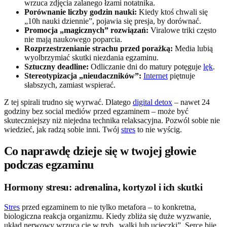
wrzuca zdjęcia zalanego łzami notatnika.
Porównanie liczby godzin nauki:
Kiedy ktoś chwali się
„10h nauki dziennie”, pojawia się presja, by dorównać.
Promocja „magicznych” rozwiązań:
Viralowe triki często
nie mają naukowego poparcia.
Rozprzestrzenianie strachu przed porażką:
Media lubią
wyolbrzymiać skutki niezdania egzaminu.
Sztuczny deadline:
Odliczanie dni do matury potęguje
lęk
.
Stereotypizacja „nieudaczników”:
Internet
piętnuje
słabszych, zamiast wspierać.
Z tej spirali trudno się wyrwać. Dlatego
digital detox
– nawet 24
godziny bez social mediów przed egzaminem – może być
skuteczniejszy niż niejedna technika relaksacyjna. Pozwól sobie nie
wiedzieć, jak radzą sobie inni. Twój
stres
to nie wyścig.
Co naprawdę dzieje się w twojej głowie
podczas egzaminu
Hormony stresu: adrenalina, kortyzol i ich skutki
Stres
przed egzaminem to nie tylko metafora – to konkretna,
biologiczna reakcja organizmu. Kiedy zbliża się duże wyzwanie,
układ nerwowy wrzuca cię w tryb „walki lub ucieczki”. Serce bije