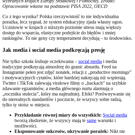
wybranych krajach Europy Środkowej i Północnej. Źródło:
Opracowanie własne na podstawie PISA 2022, OECD
Co z tego wynika? Polska rzeczywistość to nie indywidualna
porażka, lecz sygnał, że system edukacyjny zjada własny ogon.
Uczniowie w krajach o niższym poziomie stresu mają większy
dostęp do wsparcia, elastyczne podejście do błędów i mniej
rankingów. To nie geny czy temperament decydują – to środowisko.
Jak media i social media podkręcają presję
Nie tylko szkoła śrubuje oczekiwania –
social media
i media
tradycyjne podkręcają atmosferę do granic absurdu. Feed na
Instagramie pełen jest zdjęć notatek, relacji z „productive mornings”
i motywacyjnych cytatów, które bardziej nakręcają niż wspierają.
Twitter i TikTok zalewają viralowe filmy o „hackach” na szybkie
zdawanie egzaminów, a media głównego nurtu alarmują o
„roczniku stulecia”, który ma najtrudniej. Efekt? Porównywanie się
do nierealnych standardów i poczucie, że wszyscy sobie radzą,
tylko ty stoisz w miejscu.
Przykładanie równej miary do wszystkich:
Social media
tworzą złudzenie, że wszyscy mają te
same
warunki i
możliwości.
Eksponowanie sukcesów, ukrywanie porażek:
Nikt nie