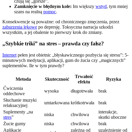
czują się „gorsze”.
Zamknięcie w błędnym kole:
Im większy
wstyd
, tym mniej
szans na realną
pomoc
.
Konsekwencje są poważne: od chronicznego zmęczenia, przez
zaburzenia lękowe
po depresję. Toksyczna narracja szkodzi
wszystkim, a jej obalenie to pierwszy krok do zmiany.
„Szybkie triki” na stres – prawda czy fałsz?
Internet
pełen jest obietnic „błyskawicznego pozbycia się stresu”: 5-
minutowych medytacji, aplikacji, gum do żucia czy „magicznych”
suplementów. Ile w tym prawdy?
Trwałość
Metoda
Skuteczność
Ryzyka
efektu
Ćwiczenia
wysoka
długotrwała
brak
oddechowe
Słuchanie muzyki
umiarkowana
krótkotrwała
brak
relaksacyjnej
Suplementy „na
interakcje,
niska
chwilowa
stres
”
skutki uboczne
Żucie gumy
niska
chwilowa
brak
Aplikacje
zależna od
uzależnienie od