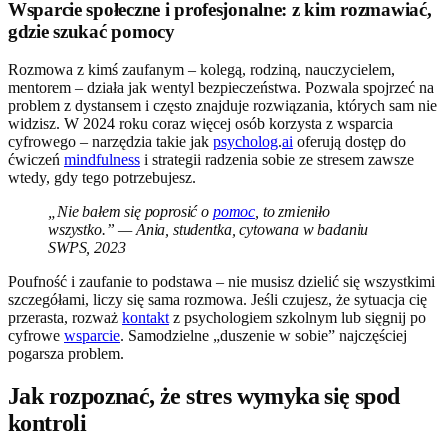
Wsparcie społeczne i profesjonalne: z kim rozmawiać,
gdzie szukać pomocy
Rozmowa z kimś zaufanym – kolegą, rodziną, nauczycielem,
mentorem – działa jak wentyl bezpieczeństwa. Pozwala spojrzeć na
problem z dystansem i często znajduje rozwiązania, których sam nie
widzisz. W 2024 roku coraz więcej osób korzysta z wsparcia
cyfrowego – narzędzia takie jak
psycholog
.
ai
oferują dostęp do
ćwiczeń
mindfulness
i strategii radzenia sobie ze stresem zawsze
wtedy, gdy tego potrzebujesz.
„Nie bałem się poprosić o
pomoc
, to zmieniło
wszystko.” — Ania, studentka, cytowana w badaniu
SWPS, 2023
Poufność i zaufanie to podstawa – nie musisz dzielić się wszystkimi
szczegółami, liczy się sama rozmowa. Jeśli czujesz, że sytuacja cię
przerasta, rozważ
kontakt
z psychologiem szkolnym lub sięgnij po
cyfrowe
wsparcie
. Samodzielne „duszenie w sobie” najczęściej
pogarsza problem.
Jak rozpoznać, że stres wymyka się spod
kontroli