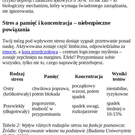
ryzyko depresji i zaburzeń lękowych o 30%. To nie żart – to
biologiczny mechanizm, który wymaga świadomego zarządzania,
nie ignorowania.
Stres a pamięć i koncentracja – niebezpieczne
powiązania
Twój mózg pod wpływem stresu dostaje sygnał: przetrwanie ponad
naukę. Aktywowana zostaje część limbiczna, odpowiedzialna za
emocje
, a
kora przedczołowa
– centrum logicznego myślenia –
zostaje zepchnięta na margines. Efekt? Przypominasz sobie
wszystko, tylko nie to, czego naprawdę potrzebujesz.
Rodzaj
Wyniki
Pamięć
Koncentracja
stresu
testów
początkowy
Ostry
chwilowa poprawa,
niestabilne,
wzrost, potem
(krótkotrwały)
potem blokada
ryzykowne
spadek
pogorszenie,
spadek
Przewlekły
spadek uwagi,
trudność w
średniej o
(długotrwały)
rozkojarzenie
przypominaniu
10-15%
Tabela 2: Wpływ różnych rodzajów stresu na funkcje poznawcze.
Źródło: Opracowanie własne na podstawie [Badania Uniwersytetu