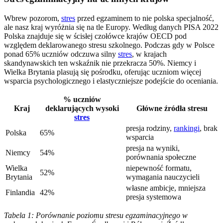
Wbrew pozorom,
stres
przed egzaminem to nie polska specjalność,
ale nasz kraj wyróżnia się na tle Europy. Według danych PISA 2022
Polska znajduje się w ścisłej czołówce krajów OECD pod
względem deklarowanego stresu szkolnego. Podczas gdy w Polsce
ponad 65% uczniów odczuwa silny
stres
, w krajach
skandynawskich ten wskaźnik nie przekracza 50%. Niemcy i
Wielka Brytania plasują się pośrodku, oferując uczniom więcej
wsparcia psychologicznego i elastyczniejsze podejście do oceniania.
% uczniów
Kraj
deklarujących wysoki
Główne źródła stresu
stres
presja rodziny,
rankingi
, brak
Polska
65%
wsparcia
presja na wyniki,
Niemcy
54%
porównania społeczne
Wielka
niepewność formatu,
52%
Brytania
wymagania nauczycieli
własne ambicje, mniejsza
Finlandia
42%
presja systemowa
Tabela 1: Porównanie poziomu stresu egzaminacyjnego w