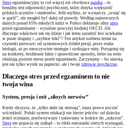
Stres
egzaminacyjny to coś więcej niż chwilowa
panika
– to
brutalny test odporności psychicznej, który dotyka większość
polskich uczniów i studentów. Jeśli myślisz, że wystarczy „wziąć się
w garść”, nie mogłeś być dalej od prawdy. Według najnowszych
danych ponad 65% młodych ludzi w Polsce deklaruje silny
stres
przed egzaminami – wyraźnie powyżej średniej OECD. Ale
dlaczego właściwie tak się dzieje i jak temu zaradzić bez uciekania
w puste slogany i „szybkie triki”? Ten artykuł rozbiera temat na
czynniki pierwsze: od systemowych źródeł presji, przez realia
biologii, aż po nieoczywiste strategie i szokujące mity. Przygotuj się
na konkrety, bezlitosne fakty i sprawdzone sposoby, które na serio
obniżają poziom stresu przed egzaminem. Zaczynamy – bo stawką
jest nie tylko wynik na papierze, ale i twoje
zdrowie psychiczne
.
Dlaczego stres przed egzaminem to nie
twoja wina
System, presja i mit „silnych nerwów”
Kiedy słyszysz, że „tylko słabi się stresują”, masz prawo poczuć
wściekłość. Polski system edukacji nie bierze jeńców: od dziecka
jesteś oceniany, porównywany i ustawiany w kolejce do „sukcesu”.
Stres
nie pojawia się znikąd – to efekt mieszanki ostrych wymagań,