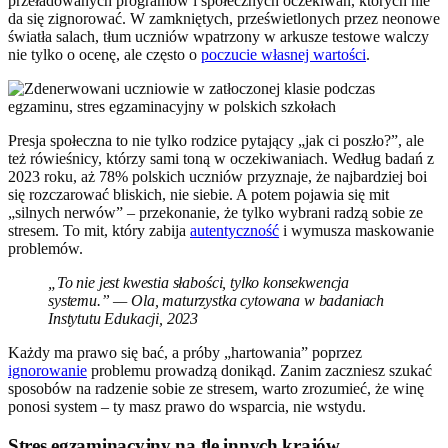
przeładowanych programów i społecznych oczekiwań, których nie
da się zignorować. W zamkniętych, prześwietlonych przez neonowe
światła salach, tłum uczniów wpatrzony w arkusze testowe walczy
nie tylko o ocenę, ale często o
poczucie własnej wartości
.
Presja społeczna to nie tylko rodzice pytający „jak ci poszło?”, ale
też rówieśnicy, którzy sami toną w oczekiwaniach. Według badań z
2023 roku, aż 78% polskich uczniów przyznaje, że najbardziej boi
się rozczarować bliskich, nie siebie. A potem pojawia się mit
„silnych nerwów” – przekonanie, że tylko wybrani radzą sobie ze
stresem. To mit, który zabija
autentyczność
i wymusza maskowanie
problemów.
„To nie jest kwestia słabości, tylko konsekwencja
systemu.” — Ola, maturzystka cytowana w badaniach
Instytutu Edukacji, 2023
Każdy ma prawo się bać, a próby „hartowania” poprzez
ignorowanie
problemu prowadzą donikąd. Zanim zaczniesz szukać
sposobów na radzenie sobie ze stresem, warto zrozumieć, że winę
ponosi system – ty masz prawo do wsparcia, nie wstydu.
Stres egzaminacyjny na tle innych krajów