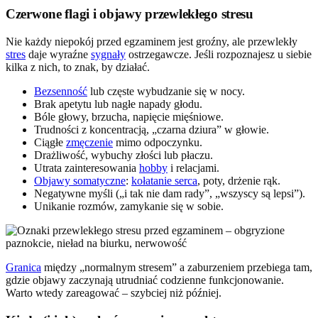
Czerwone flagi i objawy przewlekłego stresu
Nie każdy niepokój przed egzaminem jest groźny, ale przewlekły
stres
daje wyraźne
sygnały
ostrzegawcze. Jeśli rozpoznajesz u siebie
kilka z nich, to znak, by działać.
Bezsenność
lub częste wybudzanie się w nocy.
Brak apetytu lub nagłe napady głodu.
Bóle głowy, brzucha, napięcie mięśniowe.
Trudności z koncentracją, „czarna dziura” w głowie.
Ciągłe
zmęczenie
mimo odpoczynku.
Drażliwość, wybuchy złości lub płaczu.
Utrata zainteresowania
hobby
i relacjami.
Objawy somatyczne
:
kołatanie serca
, poty, drżenie rąk.
Negatywne myśli („i tak nie dam rady”, „wszyscy są lepsi”).
Unikanie rozmów, zamykanie się w sobie.
Granica
między „normalnym stresem” a zaburzeniem przebiega tam,
gdzie objawy zaczynają utrudniać codzienne funkcjonowanie.
Warto wtedy zareagować – szybciej niż później.