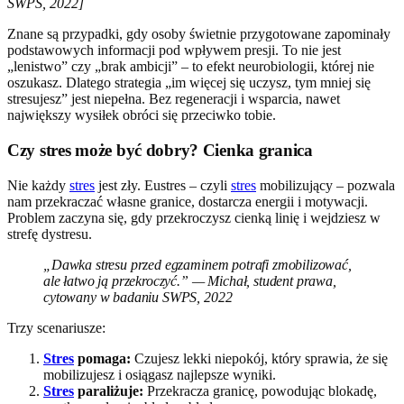
SWPS, 2022]
Znane są przypadki, gdy osoby świetnie przygotowane zapominały
podstawowych informacji pod wpływem presji. To nie jest
„lenistwo” czy „brak ambicji” – to efekt neurobiologii, której nie
oszukasz. Dlatego strategia „im więcej się uczysz, tym mniej się
stresujesz” jest niepełna. Bez regeneracji i wsparcia, nawet
największy wysiłek obróci się przeciwko tobie.
Czy stres może być dobry? Cienka granica
Nie każdy
stres
jest zły. Eustres – czyli
stres
mobilizujący – pozwala
nam przekraczać własne granice, dostarcza energii i motywacji.
Problem zaczyna się, gdy przekroczysz cienką linię i wejdziesz w
strefę dystresu.
„Dawka stresu przed egzaminem potrafi zmobilizować,
ale łatwo ją przekroczyć.” — Michał, student prawa,
cytowany w badaniu SWPS, 2022
Trzy scenariusze:
Stres
pomaga:
Czujesz lekki niepokój, który sprawia, że się
mobilizujesz i osiągasz najlepsze wyniki.
Stres
paraliżuje:
Przekracza granicę, powodując blokadę,