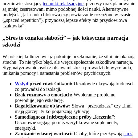
uczniowie stosujący
techniki relaksacyjne
, przerwy oraz planowanie
są mniej zestresowani mimo podobnej ilości nauki. Alternatywne
podejścia, jak nauka blokowa czy powtarzanie rozłożone w czasie
(„spaced repetition”), przynoszą lepsze efekty niż przysłowiowa
„zakuwka”.
„Stres to oznaka słabości” – jak toksyczna narracja
szkodzi
W polskiej kulturze wciąż pokutuje przekonanie, że silni nie okazują
strachu. To nie tylko błąd, ale wręcz społecznie szkodliwa narracja.
Stygmatyzowanie osób z objawami stresu prowadzi do wycofania,
unikania pomocy i narastania problemów psychicznych.
Wstyd
przed rówieśnikami:
Uczniowie ukrywają trudności,
co prowadzi do izolacji.
Brak rozmowy o emocjach:
Wypieranie problemu
powoduje jego eskalację.
Bagatelizowanie objawów:
Słowa „przesadzasz” czy „inni
mają gorzej” tylko pogarszają sytuację.
Samodiagnoza i niebezpieczne próby „leczenia”:
Uczniowie sięgają po niezweryfikowane suplementy,
energetyki.
Zaniżanie własnej wartości:
Osoby, które przeżywają
stres
,