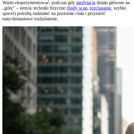
Warto eksperymentować: podczas gdy
medytacja
działa głównie na
„górę” – umysł, techniki fizyczne (
body scan
,
rozciąganie
, szybki
spacer) potrafią zadziałać na poziomie ciała i przynieść
natychmiastowe rozluźnienie.