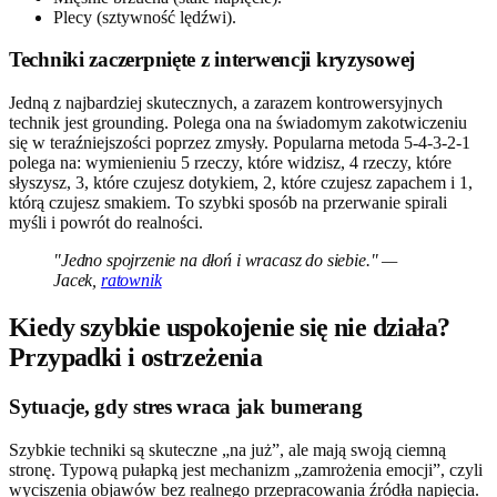
Plecy (sztywność lędźwi).
Techniki zaczerpnięte z interwencji kryzysowej
Jedną z najbardziej skutecznych, a zarazem kontrowersyjnych
technik jest grounding. Polega ona na świadomym zakotwiczeniu
się w teraźniejszości poprzez zmysły. Popularna metoda 5-4-3-2-1
polega na: wymienieniu 5 rzeczy, które widzisz, 4 rzeczy, które
słyszysz, 3, które czujesz dotykiem, 2, które czujesz zapachem i 1,
którą czujesz smakiem. To szybki sposób na przerwanie spirali
myśli i powrót do realności.
"Jedno spojrzenie na dłoń i wracasz do siebie." —
Jacek,
ratownik
Kiedy szybkie uspokojenie się nie działa?
Przypadki i ostrzeżenia
Sytuacje, gdy stres wraca jak bumerang
Szybkie techniki są skuteczne „na już”, ale mają swoją ciemną
stronę. Typową pułapką jest mechanizm „zamrożenia emocji”, czyli
wyciszenia objawów bez realnego przepracowania źródła napięcia.