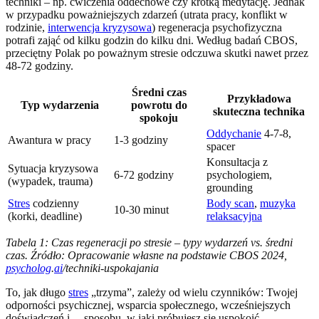
techniki – np. ćwiczenia oddechowe czy krótką medytację. Jednak
w przypadku poważniejszych zdarzeń (utrata pracy, konflikt w
rodzinie,
interwencja kryzysowa
) regeneracja psychofizyczna
potrafi zająć od kilku godzin do kilku dni. Według badań CBOS,
przeciętny Polak po poważnym stresie odczuwa skutki nawet przez
48-72 godziny.
Średni czas
Przykładowa
Typ wydarzenia
powrotu do
skuteczna technika
spokoju
Oddychanie
4-7-8,
Awantura w pracy
1-3 godziny
spacer
Konsultacja z
Sytuacja kryzysowa
6-72 godziny
psychologiem,
(wypadek, trauma)
grounding
Stres
codzienny
Body scan
,
muzyka
10-30 minut
(korki, deadline)
relaksacyjna
Tabela 1: Czas regeneracji po stresie – typy wydarzeń vs. średni
czas. Źródło: Opracowanie własne na podstawie CBOS 2024,
psycholog
.
ai
/techniki-uspokajania
To, jak długo
stres
„trzyma”, zależy od wielu czynników: Twojej
odporności psychicznej, wsparcia społecznego, wcześniejszych
doświadczeń i… sposobu, w jaki próbujesz się uspokoić.