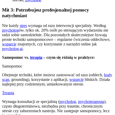
Mit 3: Potrzebujesz profesjonalnej pomocy
natychmiast
Nie każdy
stres
wymaga od razu interwencji specjalisty. Według
psycholog
ów, tylko ok. 20% osób po stresującym wydarzeniu nie
radzi sobie samodzielnie. Dla pozostałych skuteczniejsze bywają
proste techniki samopomocowe – regularne ćwiczenia oddechowe,
wsparcie
znajomych, czy korzystanie z narzędzi online jak
psycholog
.
ai
.
Samopomoc vs.
terapia
– czym się różnią w praktyce:
Samopomoc
Obejmuje techniki, które możesz zastosować od razu (oddech,
body
scan
, grounding), korzystanie z aplikacji,
wsparcie
bliskich. Działa
najlepiej przy codziennym, umiarkowanym stresie.
Terapia
Wymaga konsultacji ze specjalistą (
psycholog
,
psychoterapeuta
),
często długoterminowa, niezbędna przy traumie, chronicznym
stresie czy zaburzeniach nastroju. Nie zastępuje samopomocy, lecz