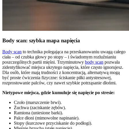
Body scan: szybka mapa napięcia
Body scan
to technika polegająca na przeskanowaniu uwagą całego
ciała – od czubka głowy po stopy – i świadomym rozluźnianiu
poszczególnych partii mięśni. Trzyminutowy
body scan
pozwala
zidentyfikować miejsca ukrytego napięcia, które często ignorujesz.
Dla osób, które mają trudności z koncentracją, alternatywą mogą
być proste ćwiczenia fizyczne: ściskanie piłki antystresowej,
rozprostowanie palców, czy nawet szybkie potrząsanie dłońmi.
Nietypowe miejsca, gdzie kumuluje się napięcie po stresie:
Czoło (marszczenie brwi).
Żuchwa (zaciskanie zębów).
Ramiona (uniesione barki).
Palce dłoni (mimowolne napinanie).
Stopy (kurczowe przyciskanie do podłogi).
Mięśnie brzucha (stałe napięcie).