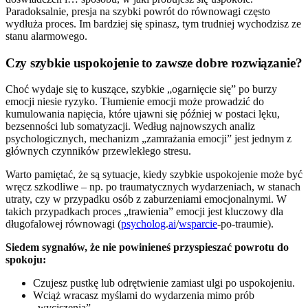
Paradoksalnie, presja na szybki powrót do równowagi często
wydłuża proces. Im bardziej się spinasz, tym trudniej wychodzisz ze
stanu alarmowego.
Czy szybkie uspokojenie to zawsze dobre rozwiązanie?
Choć wydaje się to kuszące, szybkie „ogarnięcie się” po burzy
emocji niesie ryzyko. Tłumienie emocji może prowadzić do
kumulowania napięcia, które ujawni się później w postaci lęku,
bezsenności lub somatyzacji. Według najnowszych analiz
psychologicznych, mechanizm „zamrażania emocji” jest jednym z
głównych czynników przewlekłego stresu.
Warto pamiętać, że są sytuacje, kiedy szybkie uspokojenie może być
wręcz szkodliwe – np. po traumatycznych wydarzeniach, w stanach
utraty, czy w przypadku osób z zaburzeniami emocjonalnymi. W
takich przypadkach proces „trawienia” emocji jest kluczowy dla
długofalowej równowagi (
psycholog
.
ai
/
wsparcie
-po-traumie).
Siedem sygnałów, że nie powinieneś przyspieszać powrotu do
spokoju:
Czujesz pustkę lub odrętwienie zamiast ulgi po uspokojeniu.
Wciąż wracasz myślami do wydarzenia mimo prób
„wyciszenia”.