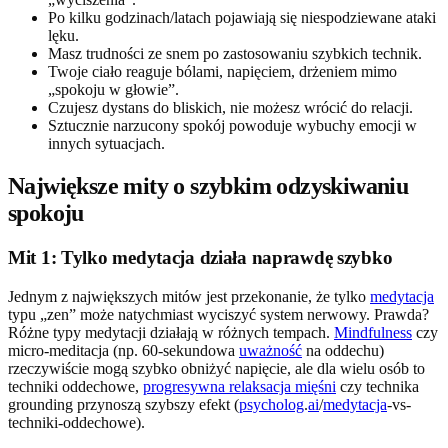
Po kilku godzinach/latach pojawiają się niespodziewane ataki
lęku.
Masz trudności ze snem po zastosowaniu szybkich technik.
Twoje ciało reaguje bólami, napięciem, drżeniem mimo
„spokoju w głowie”.
Czujesz dystans do bliskich, nie możesz wrócić do relacji.
Sztucznie narzucony spokój powoduje wybuchy emocji w
innych sytuacjach.
Największe mity o szybkim odzyskiwaniu
spokoju
Mit 1: Tylko medytacja działa naprawdę szybko
Jednym z największych mitów jest przekonanie, że tylko
medytacja
typu „zen” może natychmiast wyciszyć system nerwowy. Prawda?
Różne typy medytacji działają w różnych tempach.
Mindfulness
czy
micro-meditacja (np. 60-sekundowa
uważność
na oddechu)
rzeczywiście mogą szybko obniżyć napięcie, ale dla wielu osób to
techniki oddechowe,
progresywna relaksacja mięśni
czy technika
grounding przynoszą szybszy efekt (
psycholog
.
ai
/
medytacja
-vs-
techniki-oddechowe).