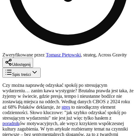
Zweryfikowane przez
Tomasz Piętowski
,
strateg, Across Gravity
Udostępnij
Spis treści
Czy można naprawdę odzyskać spokój po stresującym
wydarzeniu… zanim kawa wystygnie? Brutalna prawda jest taka, że
żyjemy w świecie, gdzie presja, tempo i nieustanne bodźce nie
zostawiają miejsca na oddech. Według danych CBOS z 2024 roku
aż 68% Polaków deklaruje, że
stres
to nieodłączny element
codzienności. Słowo kluczowe: "jak szybko odzyskać spokój po
stresującym wydarzeniu" nie jest już więc tylko hasłem z
poradnik
ów motywacyjnych, ale wręcz krzykiem współczesnej
kultury zagubienia. W tym artykule rozbieramy temat na czynniki
pierwsze – bez sentymentalnych sloganów, za to z twardymi