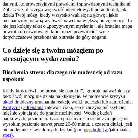
danymi, kontrowersyjnymi prawdami i sprawdzonymi technikami.
Zobaczysz, dlaczego większość internetowych porad to mit, jak
działa Twój mózg, kiedy wszystko wali się na głowę i jakie
mechanizmy potrafią wyciszyć nawet największą burzę emocji. To
nie jest kolejny tekst o „pozytywnym myśleniu”, ale brutalna mapa
powrotu do równowagi, która może przewrócić Twoje
dotychczasowe przekonania o stresie do góry nogami.
Co dzieje się z twoim mózgiem po
stresującym wydarzeniu?
Biochemia stresu: dlaczego nie możesz się od razu
uspokoić
Kiedy ktoś mówi „po prostu się uspokój”, ignoruje najważniejszy
fakt: Twój mózg nie działa na kliknięcie. W momencie kryzysu
układ limbiczny
uruchamia reakcję walki, ucieczki lub zamrożenia.
Kortyzol
i
adrenalina
zalewają ciało, serce zaczyna bić szybciej,
mięśnie spinają się do granic możliwości. Według badań
naukowych, poziom kortyzolu po silnym stresie utrzymuje się na
wysokim poziomie nawet przez 20-60 minut, a czasem dłużej, jeśli
nie podejmiesz świadomych działań (por.
psycholog
.
ai
/jak-dziala-
stres
).