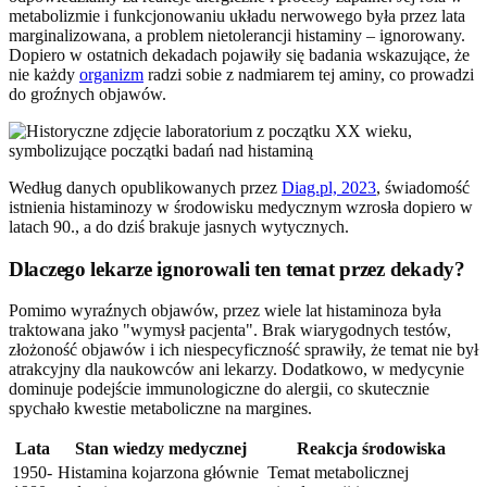
metabolizmie i funkcjonowaniu układu nerwowego była przez lata
marginalizowana, a problem nietolerancji histaminy – ignorowany.
Dopiero w ostatnich dekadach pojawiły się badania wskazujące, że
nie każdy
organizm
radzi sobie z nadmiarem tej aminy, co prowadzi
do groźnych objawów.
Według danych opublikowanych przez
Diag.pl, 2023
, świadomość
istnienia histaminozy w środowisku medycznym wzrosła dopiero w
latach 90., a do dziś brakuje jasnych wytycznych.
Dlaczego lekarze ignorowali ten temat przez dekady?
Pomimo wyraźnych objawów, przez wiele lat histaminoza była
traktowana jako "wymysł pacjenta". Brak wiarygodnych testów,
złożoność objawów i ich niespecyficzność sprawiły, że temat nie był
atrakcyjny dla naukowców ani lekarzy. Dodatkowo, w medycynie
dominuje podejście immunologiczne do alergii, co skutecznie
spychało kwestie metaboliczne na margines.
Lata
Stan wiedzy medycznej
Reakcja środowiska
1950-
Histamina kojarzona głównie
Temat metabolicznej