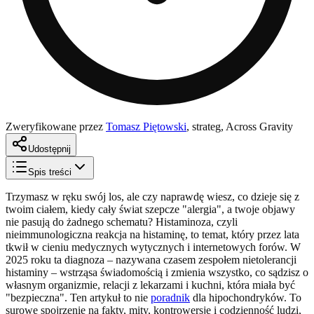
Zweryfikowane przez
Tomasz Piętowski
,
strateg, Across Gravity
Udostępnij
Spis treści
Trzymasz w ręku swój los, ale czy naprawdę wiesz, co dzieje się z
twoim ciałem, kiedy cały świat szepcze "alergia", a twoje objawy
nie pasują do żadnego schematu? Histaminoza, czyli
nieimmunologiczna reakcja na histaminę, to temat, który przez lata
tkwił w cieniu medycznych wytycznych i internetowych forów. W
2025 roku ta diagnoza – nazywana czasem zespołem nietolerancji
histaminy – wstrząsa świadomością i zmienia wszystko, co sądzisz o
własnym organizmie, relacji z lekarzami i kuchni, która miała być
"bezpieczna". Ten artykuł to nie
poradnik
dla hipochondryków. To
surowe spojrzenie na fakty, mity, kontrowersje i codzienność ludzi,