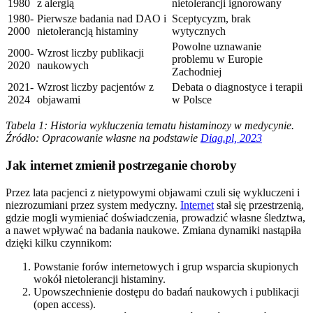
1980
z alergią
nietolerancji ignorowany
1980-
Pierwsze badania nad DAO i
Sceptycyzm, brak
2000
nietolerancją histaminy
wytycznych
Powolne uznawanie
2000-
Wzrost liczby publikacji
problemu w Europie
2020
naukowych
Zachodniej
2021-
Wzrost liczby pacjentów z
Debata o diagnostyce i terapii
2024
objawami
w Polsce
Tabela 1: Historia wykluczenia tematu histaminozy w medycynie.
Źródło: Opracowanie własne na podstawie
Diag.pl, 2023
Jak internet zmienił postrzeganie choroby
Przez lata pacjenci z nietypowymi objawami czuli się wykluczeni i
niezrozumiani przez system medyczny.
Internet
stał się przestrzenią,
gdzie mogli wymieniać doświadczenia, prowadzić własne śledztwa,
a nawet wpływać na badania naukowe. Zmiana dynamiki nastąpiła
dzięki kilku czynnikom:
Powstanie forów internetowych i grup wsparcia skupionych
wokół nietolerancji histaminy.
Upowszechnienie dostępu do badań naukowych i publikacji
(open access).