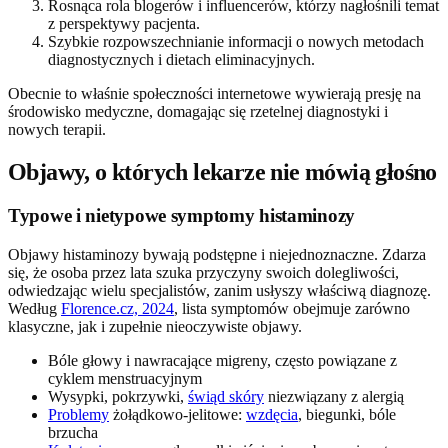
Rosnąca rola blogerów i influencerów, którzy nagłośnili temat
z perspektywy pacjenta.
Szybkie rozpowszechnianie informacji o nowych metodach
diagnostycznych i dietach eliminacyjnych.
Obecnie to właśnie społeczności internetowe wywierają presję na
środowisko medyczne, domagając się rzetelnej diagnostyki i
nowych terapii.
Objawy, o których lekarze nie mówią głośno
Typowe i nietypowe symptomy histaminozy
Objawy histaminozy bywają podstępne i niejednoznaczne. Zdarza
się, że osoba przez lata szuka przyczyny swoich dolegliwości,
odwiedzając wielu specjalistów, zanim usłyszy właściwą diagnozę.
Według
Florence.cz, 2024
, lista symptomów obejmuje zarówno
klasyczne, jak i zupełnie nieoczywiste objawy.
Bóle głowy i nawracające migreny, często powiązane z
cyklem menstruacyjnym
Wysypki, pokrzywki,
świąd skóry
niezwiązany z alergią
Problemy
żołądkowo-jelitowe:
wzdęcia
, biegunki, bóle
brzucha