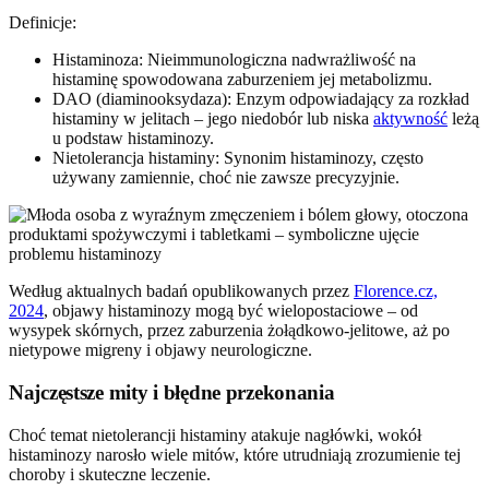
Definicje:
Histaminoza: Nieimmunologiczna nadwrażliwość na
histaminę spowodowana zaburzeniem jej metabolizmu.
DAO (diaminooksydaza): Enzym odpowiadający za rozkład
histaminy w jelitach – jego niedobór lub niska
aktywność
leżą
u podstaw histaminozy.
Nietolerancja histaminy: Synonim histaminozy, często
używany zamiennie, choć nie zawsze precyzyjnie.
Według aktualnych badań opublikowanych przez
Florence.cz,
2024
, objawy histaminozy mogą być wielopostaciowe – od
wysypek skórnych, przez zaburzenia żołądkowo-jelitowe, aż po
nietypowe migreny i objawy neurologiczne.
Najczęstsze mity i błędne przekonania
Choć temat nietolerancji histaminy atakuje nagłówki, wokół
histaminozy narosło wiele mitów, które utrudniają zrozumienie tej
choroby i skuteczne leczenie.