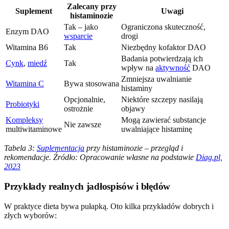
Zalecany przy
Suplement
Uwagi
histaminozie
Tak – jako
Ograniczona skuteczność,
Enzym DAO
wsparcie
drogi
Witamina B6
Tak
Niezbędny kofaktor DAO
Badania potwierdzają ich
Cynk
,
miedź
Tak
wpływ na
aktywność
DAO
Zmniejsza uwalnianie
Witamina C
Bywa stosowana
histaminy
Opcjonalnie,
Niektóre szczepy nasilają
Probiotyki
ostrożnie
objawy
Kompleksy
Mogą zawierać substancje
Nie zawsze
multiwitaminowe
uwalniające histaminę
Tabela 3:
Suplementacja
przy histaminozie – przegląd i
rekomendacje. Źródło: Opracowanie własne na podstawie
Diag.pl,
2023
Przykłady realnych jadłospisów i błędów
W praktyce dieta bywa pułapką. Oto kilka przykładów dobrych i
złych wyborów: