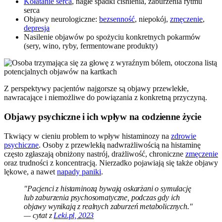
Kołatanie serca
, nagłe spadki ciśnienia, zaburzenia rytmu
serca
Objawy neurologiczne:
bezsenność
, niepokój,
zmęczenie
,
depresja
Nasilenie objawów po spożyciu konkretnych pokarmów
(sery, wino, ryby, fermentowane produkty)
Z perspektywy pacjentów najgorsze są objawy przewlekłe,
nawracające i niemożliwe do powiązania z konkretną przyczyną.
Objawy psychiczne i ich wpływ na codzienne życie
Tkwiący w cieniu problem to wpływ histaminozy na
zdrowie
psychiczne
. Osoby z przewlekłą nadwrażliwością na histaminę
często zgłaszają obniżony nastrój, drażliwość, chroniczne
zmęczenie
oraz trudności z koncentracją. Nierzadko pojawiają się także objawy
lękowe, a nawet
napady paniki
.
"Pacjenci z histaminozą bywają oskarżani o symulację
lub zaburzenia psychosomatyczne, podczas gdy ich
objawy wynikają z realnych zaburzeń metabolicznych."
— cytat z
Leki.pl, 2023