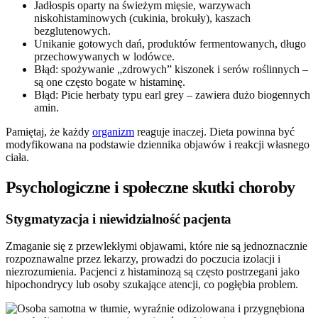
Jadłospis oparty na świeżym mięsie, warzywach
niskohistaminowych (cukinia, brokuły), kaszach
bezglutenowych.
Unikanie gotowych dań, produktów fermentowanych, długo
przechowywanych w lodówce.
Błąd: spożywanie „zdrowych” kiszonek i serów roślinnych –
są one często bogate w histaminę.
Błąd: Picie herbaty typu earl grey – zawiera dużo biogennych
amin.
Pamiętaj, że każdy
organizm
reaguje inaczej. Dieta powinna być
modyfikowana na podstawie dziennika objawów i reakcji własnego
ciała.
Psychologiczne i społeczne skutki choroby
Stygmatyzacja i niewidzialność pacjenta
Zmaganie się z przewlekłymi objawami, które nie są jednoznacznie
rozpoznawalne przez lekarzy, prowadzi do poczucia izolacji i
niezrozumienia. Pacjenci z histaminozą są często postrzegani jako
hipochondrycy lub osoby szukające atencji, co pogłębia problem.