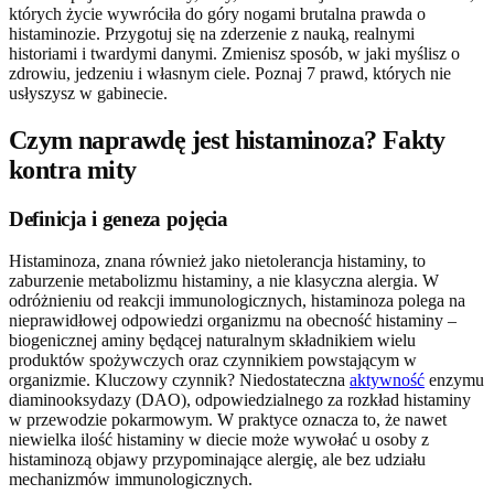
których życie wywróciła do góry nogami brutalna prawda o
histaminozie. Przygotuj się na zderzenie z nauką, realnymi
historiami i twardymi danymi. Zmienisz sposób, w jaki myślisz o
zdrowiu, jedzeniu i własnym ciele. Poznaj 7 prawd, których nie
usłyszysz w gabinecie.
Czym naprawdę jest histaminoza? Fakty
kontra mity
Definicja i geneza pojęcia
Histaminoza, znana również jako nietolerancja histaminy, to
zaburzenie metabolizmu histaminy, a nie klasyczna alergia. W
odróżnieniu od reakcji immunologicznych, histaminoza polega na
nieprawidłowej odpowiedzi organizmu na obecność histaminy –
biogenicznej aminy będącej naturalnym składnikiem wielu
produktów spożywczych oraz czynnikiem powstającym w
organizmie. Kluczowy czynnik? Niedostateczna
aktywność
enzymu
diaminooksydazy (DAO), odpowiedzialnego za rozkład histaminy
w przewodzie pokarmowym. W praktyce oznacza to, że nawet
niewielka ilość histaminy w diecie może wywołać u osoby z
histaminozą objawy przypominające alergię, ale bez udziału
mechanizmów immunologicznych.