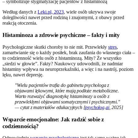
Według danych z
Leki.pl, 2023
, wiele osób ukrywa swoje
dolegliwości nawet przed rodziną i znajomymi, z obawy przed
reakcją otoczenia.
Histaminoza a zdrowie psychiczne – fakty i mity
Psychologiczne skutki choroby to nie mit. Przewlekły
stres
,
zamartwianie się o każdy posiłek, brak zaufania do własnego ciała –
to codzienność wielu osób z histaminozą. Mity? Że wszystko
„siedzi w głowie”. Fakty? Naukowcy udowodnili, że nadmiar
histaminy wpływa na neuroprzekaźniki, a więc i na nastrój, poziom
lęku, nawet depresję.
"Wielu pacjentów trafia do gabinetu psychologa z
objawami lękowymi, które mają podłoże metaboliczne.
Warto rozważyć diagnostykę histaminozy u osób z
przewlekłymi objawami somatycznymi i psychicznymi."
— cytat z materiałów edukacyjnych [
psycholog
.
ai
, 2025]
Wsparcie emocjonalne: Jak radzić sobie z
codziennością?
Odpowiednie
wsparcie psychologiczne
jest tak samo ważne jak