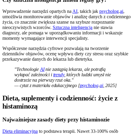
Wprowadzenie narzędzi opartych na
AI
, takich jak
psycholog
.
ai
,
umożliwia monitorowanie objawów i analizę danych z codziennego
życia, co znacznie zwiększa szanse na szybsze rozpoznanie
nieoczywistych wzorców.
Sztuczna inteligencja
nie stawia
diagnozy, ale pomaga w uporządkowaniu informacji i wskazuje
momenty wymagające interwencji specjalisty.
Współczesne narzędzia cyfrowe pozwalają na tworzenie
dzienników objawów, ocenę wpływu diety czy stresu oraz szybkie
przekazywanie danych do lekarza lub dietetyka.
"Technologie
AI
nie zastąpią lekarza, ale potrafią
wyłapać zależności i
trendy
, których ludzki umysł nie
dostrzeże na pierwszy rzut oka."
— cytat z materiału edukacyjnego [
psycholog
.
ai
, 2025]
Dieta, suplementy i codzienność: życie z
histaminozą
Najważniejsze zasady diety przy histaminozie
Dieta eliminacyjna
to podstawa terapii. Nawet 33-100% osób