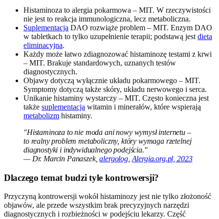
Histaminoza to alergia pokarmowa – MIT. W rzeczywistości
nie jest to reakcja immunologiczna, lecz metaboliczna.
Suplementacja
DAO rozwiąże problem – MIT. Enzym DAO
w tabletkach to tylko uzupełnienie terapii; podstawą jest
dieta
eliminacyjna
.
Każdy może łatwo zdiagnozować histaminozę testami z krwi
– MIT. Brakuje standardowych, uznanych testów
diagnostycznych.
Objawy dotyczą wyłącznie układu pokarmowego – MIT.
Symptomy dotyczą także skóry, układu nerwowego i serca.
Unikanie histaminy wystarczy – MIT. Często konieczna jest
także
suplementacja
witamin i minerałów, które wspierają
metabolizm
histaminy.
"Histaminoza to nie moda ani nowy wymysł internetu –
to realny problem metaboliczny, który wymaga rzetelnej
diagnostyki i indywidualnego podejścia."
— Dr. Marcin Panaszek,
alergolog
,
Alergia.org.pl, 2023
Dlaczego temat budzi tyle kontrowersji?
Przyczyną kontrowersji wokół histaminozy jest nie tylko złożoność
objawów, ale przede wszystkim brak precyzyjnych narzędzi
diagnostycznych i rozbieżności w podejściu lekarzy. Część