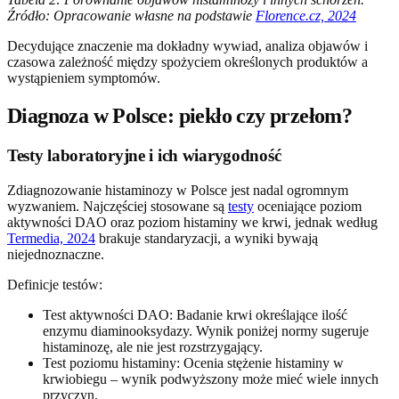
Źródło: Opracowanie własne na podstawie
Florence.cz, 2024
Decydujące znaczenie ma dokładny wywiad, analiza objawów i
czasowa zależność między spożyciem określonych produktów a
wystąpieniem symptomów.
Diagnoza w Polsce: piekło czy przełom?
Testy laboratoryjne i ich wiarygodność
Zdiagnozowanie histaminozy w Polsce jest nadal ogromnym
wyzwaniem. Najczęściej stosowane są
testy
oceniające poziom
aktywności DAO oraz poziom histaminy we krwi, jednak według
Termedia, 2024
brakuje standaryzacji, a wyniki bywają
niejednoznaczne.
Definicje testów:
Test aktywności DAO: Badanie krwi określające ilość
enzymu diaminooksydazy. Wynik poniżej normy sugeruje
histaminozę, ale nie jest rozstrzygający.
Test poziomu histaminy: Ocenia stężenie histaminy w
krwiobiegu – wynik podwyższony może mieć wiele innych
przyczyn.