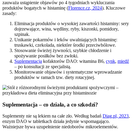
zauważa ustąpienie objawów po 4 tygodniach wykluczania
produktów bogatych w histaminę (
Florence.cz, 2024
). Kluczowe
zasady:
Eliminacja produktów o wysokiej zawartości histaminy: sery
dojrzewające, wina, wędliny, ryby, kiszonki, pomidory,
szpinak.
Unikanie pokarmów i leków uwalniających histaminę:
truskawki, czekolada, niektóre środki przeciwbólowe.
Stosowanie świeżej żywności, szybkie chłodzenie i
spożywanie posiłków bez zwłoki.
Suplementacja
kofaktorów DAO: witamina B6,
cynk
,
miedź
– po konsultacji ze specjalistą.
Monitorowanie objawów i systematyczne wprowadzanie
produktów w ramach tzw. diety rotacyjnej.
Suplementacja – co działa, a co szkodzi?
Suplementy nie są lekiem na całe zło. Według badań
Diag.pl, 2023
,
enzym DAO w tabletkach działa jedynie wspomagająco.
Ważniejsze bywa uzupełnienie niedoborów mikroelementów.