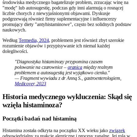
środowiska medycznego bagatelizuje problem, zrzucając winę na
"modę" lub autosugestię, podczas gdy inni alarmują o rosnącej
liczbie chorych z niewyjaśnionymi objawami. Dyskusje
podgrzewają również firmy suplementacyjne i influencerzy
promujący diety "antyhistaminowe", często bez solidnych podstaw
naukowych.
Według
Termedia, 2024
, problemem jest również zbyt szerokie
rozumienie objawów i przypisywanie ich niemal każdej
dolegliwości.
"Diagnostyka histaminozy przypomina czasem
polowanie na czarownice –
granica
między realnym
problemem a autosugestią jest wyjątkowo cienka."
— Fragment wywiadu z dr Anną S., gastroenterologiem,
Medicover, 2023
Historia medycznego wykluczenia: Skąd się
wzięła histaminoza?
Początki badań nad histaminą
Histamina została odkryta na początku XX wieku jako
związek
odpowiedzialny za reakcje alergiczne i procesy zapalne. Jej rola w