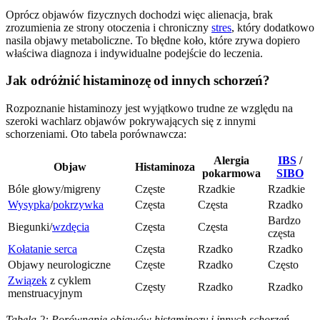
Oprócz objawów fizycznych dochodzi więc alienacja, brak
zrozumienia ze strony otoczenia i chroniczny
stres
, który dodatkowo
nasila objawy metaboliczne. To błędne koło, które zrywa dopiero
właściwa diagnoza i indywidualne podejście do leczenia.
Jak odróżnić histaminozę od innych schorzeń?
Rozpoznanie histaminozy jest wyjątkowo trudne ze względu na
szeroki wachlarz objawów pokrywających się z innymi
schorzeniami. Oto tabela porównawcza:
Alergia
IBS
/
Objaw
Histaminoza
pokarmowa
SIBO
Bóle głowy/migreny
Częste
Rzadkie
Rzadkie
Wysypka
/
pokrzywka
Częsta
Częsta
Rzadko
Bardzo
Biegunki/
wzdęcia
Częsta
Częsta
częsta
Kołatanie serca
Częsta
Rzadko
Rzadko
Objawy neurologiczne
Częste
Rzadko
Często
Związek
z cyklem
Częsty
Rzadko
Rzadko
menstruacyjnym
Tabela 2: Porównanie objawów histaminozy i innych schorzeń.