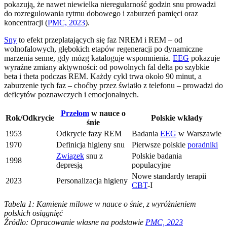
pokazują, że nawet niewielka nieregularność godzin snu prowadzi
do rozregulowania rytmu dobowego i zaburzeń pamięci oraz
koncentracji (
PMC, 2023
).
Sny
to efekt przeplatających się faz NREM i REM – od
wolnofalowych, głębokich etapów regeneracji po dynamiczne
marzenia senne, gdy mózg kataloguje wspomnienia.
EEG
pokazuje
wyraźne zmiany aktywności: od powolnych fal delta po szybkie
beta i theta podczas REM. Każdy cykl trwa około 90 minut, a
zaburzenie tych faz – choćby przez światło z telefonu – prowadzi do
deficytów poznawczych i emocjonalnych.
Przełom
w nauce o
Rok/Odkrycie
Polskie wkłady
śnie
1953
Odkrycie fazy REM
Badania
EEG
w Warszawie
1970
Definicja higieny snu
Pierwsze polskie
poradniki
Związek
snu z
Polskie badania
1998
depresją
populacyjne
Nowe standardy terapii
2023
Personalizacja higieny
CBT
-I
Tabela 1: Kamienie milowe w nauce o śnie, z wyróżnieniem
polskich osiągnięć
Źródło: Opracowanie własne na podstawie
PMC, 2023