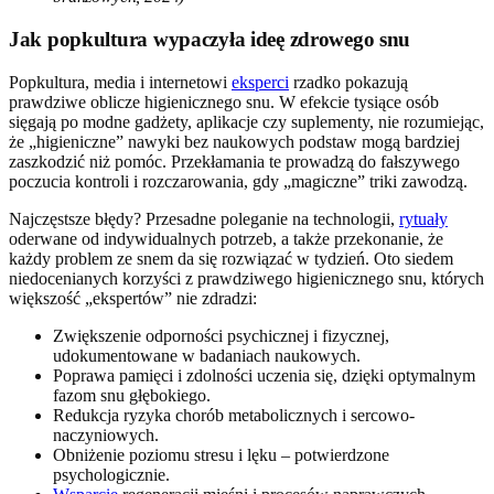
Jak popkultura wypaczyła ideę zdrowego snu
Popkultura, media i internetowi
eksperci
rzadko pokazują
prawdziwe oblicze higienicznego snu. W efekcie tysiące osób
sięgają po modne gadżety, aplikacje czy suplementy, nie rozumiejąc,
że „higieniczne” nawyki bez naukowych podstaw mogą bardziej
zaszkodzić niż pomóc. Przekłamania te prowadzą do fałszywego
poczucia kontroli i rozczarowania, gdy „magiczne” triki zawodzą.
Najczęstsze błędy? Przesadne poleganie na technologii,
rytuały
oderwane od indywidualnych potrzeb, a także przekonanie, że
każdy problem ze snem da się rozwiązać w tydzień. Oto siedem
niedocenianych korzyści z prawdziwego higienicznego snu, których
większość „ekspertów” nie zdradzi:
Zwiększenie odporności psychicznej i fizycznej,
udokumentowane w badaniach naukowych.
Poprawa pamięci i zdolności uczenia się, dzięki optymalnym
fazom snu głębokiego.
Redukcja ryzyka chorób metabolicznych i sercowo-
naczyniowych.
Obniżenie poziomu stresu i lęku – potwierdzone
psychologicznie.