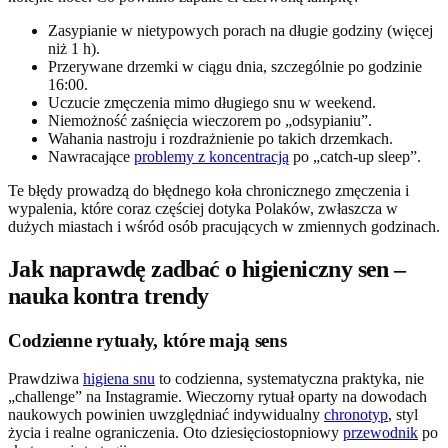
Zasypianie w nietypowych porach na długie godziny (więcej
niż 1 h).
Przerywane drzemki w ciągu dnia, szczególnie po godzinie
16:00.
Uczucie zmęczenia mimo długiego snu w weekend.
Niemożność zaśnięcia wieczorem po „odsypianiu”.
Wahania nastroju i rozdrażnienie po takich drzemkach.
Nawracające
problemy z koncentracją
po „catch-up sleep”.
Te błędy prowadzą do błędnego koła chronicznego zmęczenia i
wypalenia, które coraz częściej dotyka Polaków, zwłaszcza w
dużych miastach i wśród osób pracujących w zmiennych godzinach.
Jak naprawdę zadbać o higieniczny sen –
nauka kontra trendy
Codzienne rytuały, które mają sens
Prawdziwa
higiena snu
to codzienna, systematyczna praktyka, nie
„challenge” na Instagramie. Wieczorny rytuał oparty na dowodach
naukowych powinien uwzględniać indywidualny
chronotyp
, styl
życia i realne ograniczenia. Oto dziesięciostopniowy
przewodnik
po