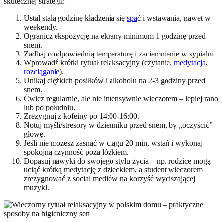
skutecznej strategii:
Ustal stałą godzinę kładzenia się
spa
ć i wstawania, nawet w
weekendy.
Ogranicz ekspozycję na ekrany minimum 1 godzinę przed
snem.
Zadbaj o odpowiednią temperaturę i zaciemnienie w sypialni.
Wprowadź krótki rytuał relaksacyjny (czytanie,
medytacja
,
rozciąganie
).
Unikaj ciężkich posiłków i alkoholu na 2-3 godziny przed
snem.
Ćwicz regularnie, ale nie intensywnie wieczorem – lepiej rano
lub po południu.
Zrezygnuj z kofeiny po 14:00-16:00.
Notuj myśli/stresory w dzienniku przed snem, by „oczyścić”
głowę.
Jeśli nie możesz zasnąć w ciągu 20 min, wstań i wykonaj
spokojną czynność poza łóżkiem.
Dopasuj nawyki do swojego stylu życia – np. rodzice mogą
uciąć krótką medytację z dzieckiem, a student wieczorem
zrezygnować z social mediów na korzyść wyciszającej
muzyki.