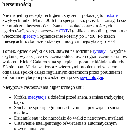
bezsennością
Nie ma jednej recepty na higieniczny sen – pokazują to
historie
zwykłych ludzi. Marta, 29-letnia specjalistka, przez lata zmagała się
z chroniczną bezsennością. Zamiast szukać coraz droższych
„gadżetów”, zaczęła stosować
CBT
-I (aplikacja mobilna), regularne
wieczorne
spacery
i ograniczenie kofeiny po 14:00. Po trzech
miesiącach liczba przebudzonych nocy zmniejszyła się o 70%.
Tomek, ojciec dwójki dzieci, stawiał na rodzinne
rytuały
– wspólne
czytanie, wyciszające ćwiczenia oddechowe i ograniczenie ekranów
w domu. Efekt? Cała rodzina śpi lepiej, a poranne kłótnie zniknęły.
Z kolei pani Maria, seniorka z wiecznymi problemami ze snem,
odnalazła spokój dzięki regularnym drzemkom przed południem i
krótkim medytacjom prowadzonym przez
psycholog
.
ai
.
Nietypowe zastosowania higienicznego snu:
Krótka
medytacja
z dziećmi przed snem, zamiast tradycyjnej
bajki.
Słuchanie spokojnego podcastu zamiast przewijania social
mediów.
Dziennik snu jako narzędzie do walki z natrętnymi myślami.
Ustawienie inteligentnego oświetlenia z automatycznym
przyciemnianiem.