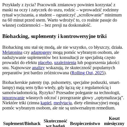
Przykłady z życia? Pracownik zmianowy powinien korzystać z
maski na oczy i zatyczek do uszu, rodzic – wprowadzić rodzinny
rytuał wyciszania, a student – ograniczyć „scrollowanie” minimum
na 60 minut przed snem. Warto wdrożyć to, co realnie pasuje do
własnej codzienności – bez presji na doskonałość.
Biohacking, suplementy i kontrowersyjne triki
Biohacking snu stał się modą, ale nie wszystko, co błyszczy, działa.
Melatonina
czy
adaptogeny
mogą pomóc wybranym osobom, ale
nadużywanie suplementów bez konsultacji ze specjalistą często
prowadzi do efektu
placebo
,
uzależnienia
lub pogorszenia jakości
snu. Najnowsze
analizy
wskazują, że skuteczność popularnych
preparatów jest bardzo zróżnicowana (
Rolling Out, 2025
).
Biohackerskie patenty (np. pulsometry, specjalne poduszki, smart-
lampy) mają sens tylko wtedy, gdy łączą się z regularnością i
samoświadomością. Ryzyko? Przesadne poleganie na technologii,
ignorowanie
własnych odczuć i przegrzanie głowy „optymalizacją”.
Niektóre triki (zimna
kąpiel
,
medytacja
, diety eliminacyjne) mogą
pomóc wybranym osobom, ale nie są uniwersalnym remedium.
Koszt
Skuteczność
Suplement/Biohack
Bezpieczeństwo
miesięczny
wg badań