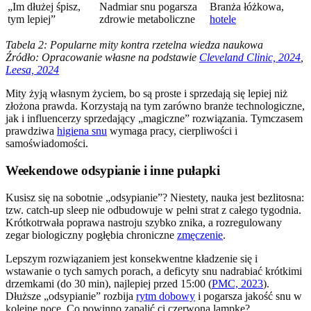
„Im dłużej śpisz,
Nadmiar snu pogarsza
Branża łóżkowa,
tym lepiej”
zdrowie metaboliczne
hotele
Tabela 2: Popularne mity kontra rzetelna wiedza naukowa
Źródło: Opracowanie własne na podstawie
Cleveland Clinic, 2024
,
Leesa, 2024
Mity żyją własnym życiem, bo są proste i sprzedają się lepiej niż
złożona prawda. Korzystają na tym zarówno branże technologiczne,
jak i influencerzy sprzedający „magiczne” rozwiązania. Tymczasem
prawdziwa
higiena snu
wymaga pracy, cierpliwości i
samoświadomości.
Weekendowe odsypianie i inne pułapki
Kusisz się na sobotnie „odsypianie”? Niestety, nauka jest bezlitosna:
tzw. catch-up sleep nie odbudowuje w pełni strat z całego tygodnia.
Krótkotrwała poprawa nastroju szybko znika, a rozregulowany
zegar biologiczny pogłębia chroniczne
zmęczenie
.
Lepszym rozwiązaniem jest konsekwentne kładzenie się i
wstawanie o tych samych porach, a deficyty snu nadrabiać krótkimi
drzemkami (do 30 min), najlepiej przed 15:00 (
PMC, 2023
).
Dłuższe „odsypianie” rozbija
rytm dobowy
i pogarsza jakość snu w
kolejne noce. Co powinno zapalić ci czerwoną lampkę?