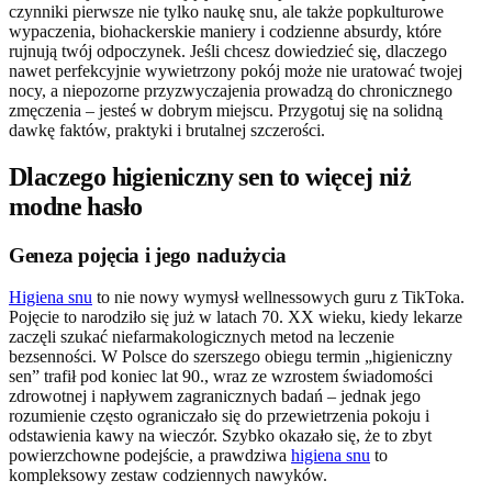
czynniki pierwsze nie tylko naukę snu, ale także popkulturowe
wypaczenia, biohackerskie maniery i codzienne absurdy, które
rujnują twój odpoczynek. Jeśli chcesz dowiedzieć się, dlaczego
nawet perfekcyjnie wywietrzony pokój może nie uratować twojej
nocy, a niepozorne przyzwyczajenia prowadzą do chronicznego
zmęczenia – jesteś w dobrym miejscu. Przygotuj się na solidną
dawkę faktów, praktyki i brutalnej szczerości.
Dlaczego higieniczny sen to więcej niż
modne hasło
Geneza pojęcia i jego nadużycia
Higiena snu
to nie nowy wymysł wellnessowych guru z TikToka.
Pojęcie to narodziło się już w latach 70. XX wieku, kiedy lekarze
zaczęli szukać niefarmakologicznych metod na leczenie
bezsenności. W Polsce do szerszego obiegu termin „higieniczny
sen” trafił pod koniec lat 90., wraz ze wzrostem świadomości
zdrowotnej i napływem zagranicznych badań – jednak jego
rozumienie często ograniczało się do przewietrzenia pokoju i
odstawienia kawy na wieczór. Szybko okazało się, że to zbyt
powierzchowne podejście, a prawdziwa
higiena snu
to
kompleksowy zestaw codziennych nawyków.