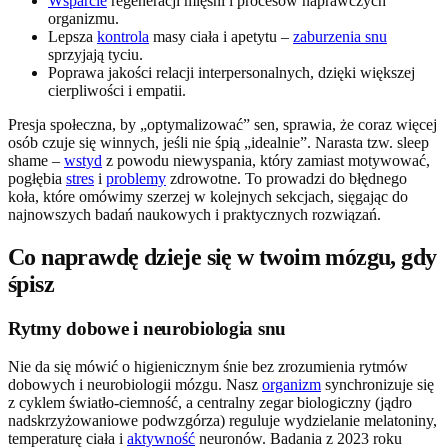
Wsparcie
regeneracji mięśni i procesów naprawczych
organizmu.
Lepsza
kontrola
masy ciała i apetytu –
zaburzenia snu
sprzyjają tyciu.
Poprawa jakości relacji interpersonalnych, dzięki większej
cierpliwości i empatii.
Presja społeczna, by „optymalizować” sen, sprawia, że coraz więcej
osób czuje się winnych, jeśli nie śpią „idealnie”. Narasta tzw. sleep
shame –
wstyd
z powodu niewyspania, który zamiast motywować,
pogłębia
stres
i
problemy
zdrowotne. To prowadzi do błędnego
koła, które omówimy szerzej w kolejnych sekcjach, sięgając do
najnowszych badań naukowych i praktycznych rozwiązań.
Co naprawdę dzieje się w twoim mózgu, gdy
śpisz
Rytmy dobowe i neurobiologia snu
Nie da się mówić o higienicznym śnie bez zrozumienia rytmów
dobowych i neurobiologii mózgu. Nasz
organizm
synchronizuje się
z cyklem światło-ciemność, a centralny zegar biologiczny (jądro
nadskrzyżowaniowe podwzgórza) reguluje wydzielanie melatoniny,
temperaturę ciała i
aktywność
neuronów. Badania z 2023 roku