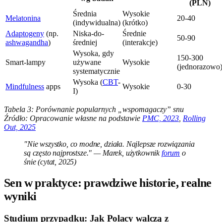
(PLN)
Średnia
Wysokie
Melatonina
20-40
(indywidualna)
(krótko)
Adaptogeny
(np.
Niska-do-
Średnie
50-90
ashwagandha
)
średniej
(interakcje)
Wysoka, gdy
150-300
Smart-lampy
używane
Wysokie
(jednorazowo
systematycznie
Wysoka (
CBT
-
Mindfulness
apps
Wysokie
0-30
I)
Tabela 3: Porównanie popularnych „wspomagaczy” snu
Źródło: Opracowanie własne na podstawie
PMC, 2023
,
Rolling
Out, 2025
"Nie wszystko, co modne, działa. Najlepsze rozwiązania
są często najprostsze." — Marek, użytkownik
forum
o
śnie (cytat, 2025)
Sen w praktyce: prawdziwe historie, realne
wyniki
Studium przypadku: Jak Polacy walczą z