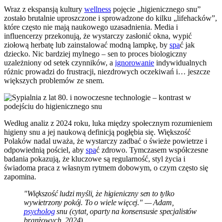
Wraz z ekspansją kultury
wellness
pojęcie „higienicznego snu”
zostało brutalnie uproszczone i sprowadzone do kilku „lifehacków”,
które często nie mają naukowego uzasadnienia. Media i
influencerzy przekonują, że wystarczy zasłonić okna, wypić
ziołową herbatę lub zainstalować modną lampkę, by
spa
ć jak
dziecko. Nic bardziej mylnego – sen to proces biologiczny
uzależniony od setek czynników, a
ignorowanie
indywidualnych
różnic prowadzi do frustracji, niezdrowych oczekiwań i… jeszcze
większych problemów ze snem.
Według analiz z 2024 roku, luka między społecznym rozumieniem
higieny snu a jej naukową definicją pogłębia się. Większość
Polaków nadal uważa, że wystarczy zadbać o świeże powietrze i
odpowiednią pościel, aby
spa
ć zdrowo. Tymczasem współczesne
badania pokazują, że kluczowe są regularność, styl życia i
świadoma praca z własnym rytmem dobowym, o czym często się
zapomina.
"Większość ludzi myśli, że higieniczny sen to tylko
wywietrzony pokój. To o wiele więcej." — Adam,
psycholog
snu (cytat, oparty na konsensusie specjalistów
branżowych, 2024)