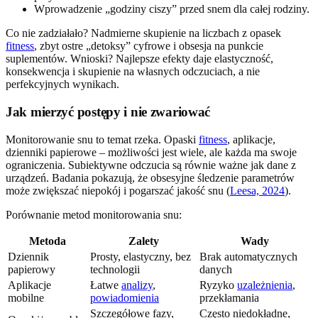
Wprowadzenie „godziny ciszy” przed snem dla całej rodziny.
Co nie zadziałało? Nadmierne skupienie na liczbach z opasek
fitness
, zbyt ostre „detoksy” cyfrowe i obsesja na punkcie
suplementów. Wnioski? Najlepsze efekty daje elastyczność,
konsekwencja i skupienie na własnych odczuciach, a nie
perfekcyjnych wynikach.
Jak mierzyć postępy i nie zwariować
Monitorowanie snu to temat rzeka. Opaski
fitness
, aplikacje,
dzienniki papierowe – możliwości jest wiele, ale każda ma swoje
ograniczenia. Subiektywne odczucia są równie ważne jak dane z
urządzeń. Badania pokazują, że obsesyjne śledzenie parametrów
może zwiększać niepokój i pogarszać jakość snu (
Leesa, 2024
).
Porównanie metod monitorowania snu:
Metoda
Zalety
Wady
Dziennik
Prosty, elastyczny, bez
Brak automatycznych
papierowy
technologii
danych
Aplikacje
Łatwe
analizy
,
Ryzyko
uzależnienia
,
mobilne
powiadomienia
przekłamania
Szczegółowe fazy,
Często niedokładne,