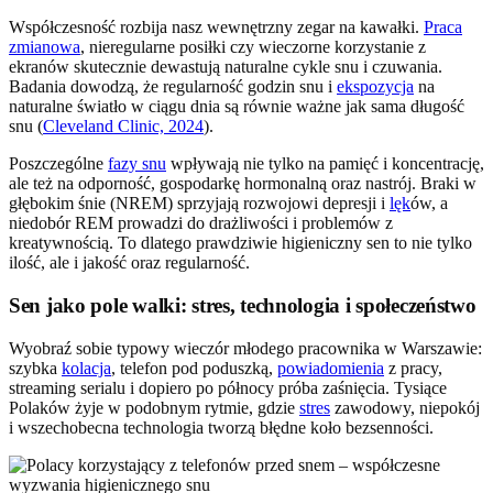
Współczesność rozbija nasz wewnętrzny zegar na kawałki.
Praca
zmianowa
, nieregularne posiłki czy wieczorne korzystanie z
ekranów skutecznie dewastują naturalne cykle snu i czuwania.
Badania dowodzą, że regularność godzin snu i
ekspozycja
na
naturalne światło w ciągu dnia są równie ważne jak sama długość
snu (
Cleveland Clinic, 2024
).
Poszczególne
fazy snu
wpływają nie tylko na pamięć i koncentrację,
ale też na odporność, gospodarkę hormonalną oraz nastrój. Braki w
głębokim śnie (NREM) sprzyjają rozwojowi depresji i
lęk
ów, a
niedobór REM prowadzi do drażliwości i problemów z
kreatywnością. To dlatego prawdziwie higieniczny sen to nie tylko
ilość, ale i jakość oraz regularność.
Sen jako pole walki: stres, technologia i społeczeństwo
Wyobraź sobie typowy wieczór młodego pracownika w Warszawie:
szybka
kolacja
, telefon pod poduszką,
powiadomienia
z pracy,
streaming serialu i dopiero po północy próba zaśnięcia. Tysiące
Polaków żyje w podobnym rytmie, gdzie
stres
zawodowy, niepokój
i wszechobecna technologia tworzą błędne koło bezsenności.