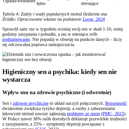
Opaski/wearables
tętno
stresujące
Tabela 4: Zalety i wady popularnych metod śledzenia snu
Źródło: Opracowanie własne na podstawie
Leesa, 2024
Sprawdź sam: raz w tygodniu oceniaj swój sen w skali 1-10, notuj
godziny zasypiania i pobudki, a raz w miesiącu zrób
podsumowanie
. Nie popadaj w obsesję na punkcie danych – liczy
się odczuwalna poprawa samopoczucia.
Higieniczny sen a psychika: kiedy sen nie
wystarcza
Wpływ snu na zdrowie psychiczne (i odwrotnie)
Sen i
zdrowie psychiczne
to układ naczyń połączonych.
Bezsenność
dwukrotnie zwiększa ryzyko depresji, a osoby z zaburzeniami
lękowymi niemal zawsze zgłaszają
problemy ze snem
(
PMC, 2023
).
W Polsce nawet 38% osób dorosłych deklaruje przewlekłe trudności
z zasypianiem, a 25% – symptomy depresji powiązane z