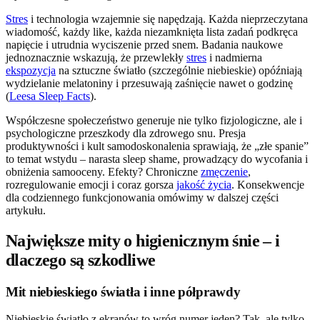
Stres
i technologia wzajemnie się napędzają. Każda nieprzeczytana
wiadomość, każdy like, każda niezamknięta lista zadań podkręca
napięcie i utrudnia wyciszenie przed snem. Badania naukowe
jednoznacznie wskazują, że przewlekły
stres
i nadmierna
ekspozycja
na sztuczne światło (szczególnie niebieskie) opóźniają
wydzielanie melatoniny i przesuwają zaśnięcie nawet o godzinę
(
Leesa Sleep Facts
).
Współczesne społeczeństwo generuje nie tylko fizjologiczne, ale i
psychologiczne przeszkody dla zdrowego snu. Presja
produktywności i kult samodoskonalenia sprawiają, że „złe spanie”
to temat wstydu – narasta sleep shame, prowadzący do wycofania i
obniżenia samooceny. Efekty? Chroniczne
zmęczenie
,
rozregulowanie emocji i coraz gorsza
jakość życia
. Konsekwencje
dla codziennego funkcjonowania omówimy w dalszej części
artykułu.
Największe mity o higienicznym śnie – i
dlaczego są szkodliwe
Mit niebieskiego światła i inne półprawdy
Niebieskie światło z ekranów to wróg numer jeden? Tak, ale tylko