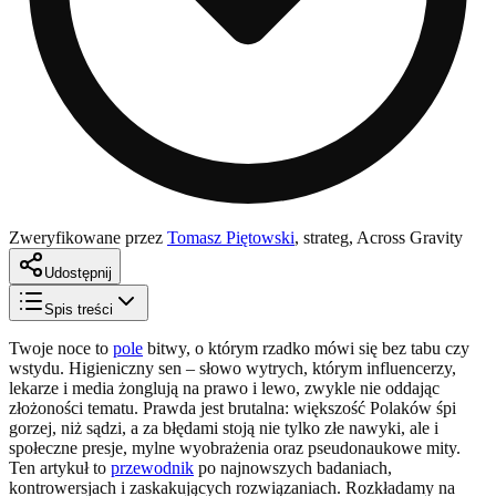
Zweryfikowane przez
Tomasz Piętowski
,
strateg, Across Gravity
Udostępnij
Spis treści
Twoje noce to
pole
bitwy, o którym rzadko mówi się bez tabu czy
wstydu. Higieniczny sen – słowo wytrych, którym influencerzy,
lekarze i media żonglują na prawo i lewo, zwykle nie oddając
złożoności tematu. Prawda jest brutalna: większość Polaków śpi
gorzej, niż sądzi, a za błędami stoją nie tylko złe nawyki, ale i
społeczne presje, mylne wyobrażenia oraz pseudonaukowe mity.
Ten artykuł to
przewodnik
po najnowszych badaniach,
kontrowersjach i zaskakujących rozwiązaniach. Rozkładamy na