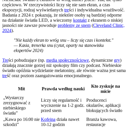
częściowo. W rzeczywistości liczy się nie sam ekran, a czas
ekspozycji, rodzaj wyświetlanych
tre
ści i indywidualna wrażliwość.
Badania z 2024 r. pokazują, że niektóre osoby są bardziej odporne
na działanie światła LED, a wieczorny
kontakt
z ekranem o niskiej
jasności nie zawsze powoduje
problemy ze snem
(
Cleveland Clinic,
2024
).
"Nie każdy ekran to wróg snu – liczy się czas i kontekst."
— Kasia, trenerka snu (cytat, oparty na stanowisku
ekspertów 2024)
Tre
ści pobudzające (np.
media społecznościowe
, dynamiczne
gry
)
działają znacznie gorzej niż spokojny film czy podcast. Niebieskie
światło opóźnia wydzielanie melatoniny, ale równie ważna jest sama
tre
ść oraz poziom zaangażowania emocjonalnego.
Kto zyskuje na
Mit
Prawda według nauki
micie
„Wystarczy
Liczy się regularność i
Producenci
zrezygnować z
wyciszenie na 1-2 godz.
okularów, aplikacji
niebieskiego
przed snem
blokujących światło
światła”
„Kawa po 16:00 nie
Kofeina
działa nawet
Branża kawowa,
szkodzi”
10-12 godzin
restauracje