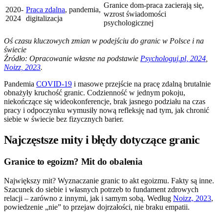
Granice dom-praca zacierają się,
2020-
Praca zdalna
, pandemia,
wzrost świadomości
2024
digitalizacja
psychologicznej
Oś czasu kluczowych zmian w podejściu do granic w Polsce i na
świecie
Źródło: Opracowanie własne na podstawie
Psychologuj.pl, 2024
,
Noizz, 2023
.
Pandemia
COVID-19
i masowe przejście na pracę zdalną brutalnie
obnażyły kruchość granic. Codzienność w jednym pokoju,
niekończące się wideokonferencje, brak jasnego podziału na czas
pracy i odpoczynku wymusiły nową refleksję nad tym, jak chronić
siebie w świecie bez fizycznych barier.
Najczęstsze mity i błędy dotyczące granic
Granice to egoizm? Mit do obalenia
Największy mit? Wyznaczanie granic to akt egoizmu. Fakty są inne.
Szacunek do siebie i własnych potrzeb to fundament zdrowych
relacji – zarówno z innymi, jak i samym sobą. Według
Noizz, 2023
,
powiedzenie „nie” to przejaw dojrzałości, nie braku empatii.