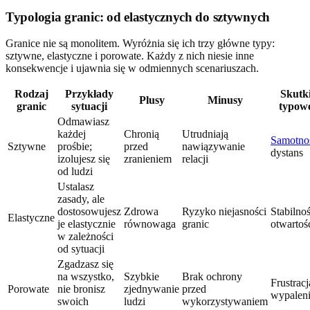
Typologia granic: od elastycznych do sztywnych
Granice nie są monolitem. Wyróżnia się ich trzy główne typy:
sztywne, elastyczne i porowate. Każdy z nich niesie inne
konsekwencje i ujawnia się w odmiennych scenariuszach.
Rodzaj
Przykłady
Skutk
Plusy
Minusy
granic
sytuacji
typow
Odmawiasz
każdej
Chronią
Utrudniają
Samotno
Sztywne
prośbie;
przed
nawiązywanie
dystans
izolujesz się
zranieniem
relacji
od ludzi
Ustalasz
zasady, ale
dostosowujesz
Zdrowa
Ryzyko niejasności
Stabilnoś
Elastyczne
je elastycznie
równowaga
granic
otwartoś
w zależności
od sytuacji
Zgadzasz się
na wszystko,
Szybkie
Brak ochrony
Frustracj
Porowate
nie bronisz
zjednywanie
przed
wypalen
swoich
ludzi
wykorzystywaniem