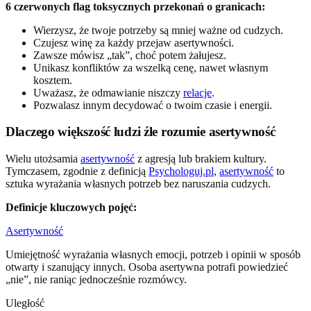
6 czerwonych flag toksycznych przekonań o granicach:
Wierzysz, że twoje potrzeby są mniej ważne od cudzych.
Czujesz winę za każdy przejaw asertywności.
Zawsze mówisz „tak”, choć potem żałujesz.
Unikasz konfliktów za wszelką cenę, nawet własnym
kosztem.
Uważasz, że odmawianie niszczy
relacje
.
Pozwalasz innym decydować o twoim czasie i energii.
Dlaczego większość ludzi źle rozumie asertywność
Wielu utożsamia
asertywność
z agresją lub brakiem kultury.
Tymczasem, zgodnie z definicją
Psychologuj.pl
,
asertywność
to
sztuka wyrażania własnych potrzeb bez naruszania cudzych.
Definicje kluczowych pojęć:
Asertywność
Umiejętność wyrażania własnych emocji, potrzeb i opinii w sposób
otwarty i szanujący innych. Osoba asertywna potrafi powiedzieć
„nie”, nie raniąc jednocześnie rozmówcy.
Uległość