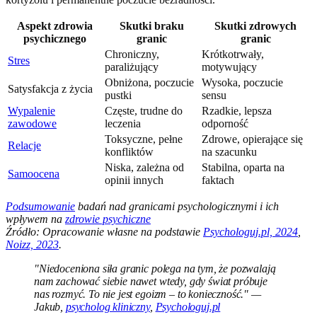
Aspekt zdrowia
Skutki braku
Skutki zdrowych
psychicznego
granic
granic
Chroniczny,
Krótkotrwały,
Stres
paraliżujący
motywujący
Obniżona, poczucie
Wysoka, poczucie
Satysfakcja z życia
pustki
sensu
Wypalenie
Częste, trudne do
Rzadkie, lepsza
zawodowe
leczenia
odporność
Toksyczne, pełne
Zdrowe, opierające się
Relacje
konfliktów
na szacunku
Niska, zależna od
Stabilna, oparta na
Samoocena
opinii innych
faktach
Podsumowanie
badań nad granicami psychologicznymi i ich
wpływem na
zdrowie psychiczne
Źródło: Opracowanie własne na podstawie
Psychologuj.pl, 2024
,
Noizz, 2023
.
"Niedoceniona siła granic polega na tym, że pozwalają
nam zachować siebie nawet wtedy, gdy świat próbuje
nas rozmyć. To nie jest egoizm – to konieczność." —
Jakub,
psycholog kliniczny
,
Psychologuj.pl