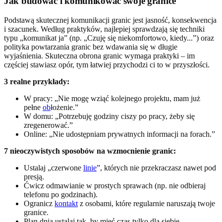
Jak budować i komunikować swoje granice
Podstawą skutecznej komunikacji granic jest jasność, konsekwencja
i szacunek. Według praktyków, najlepiej sprawdzają się techniki
typu „komunikat ja” (np. „Czuję się niekomfortowo, kiedy...”) oraz
polityka powtarzania granic bez wdawania się w długie
wyjaśnienia. Skuteczna obrona granic wymaga praktyki – im
częściej stawiasz opór, tym łatwiej przychodzi ci to w przyszłości.
3 realne przykłady:
W pracy: „Nie mogę wziąć kolejnego projektu, mam już
pełne
ob
łożenie.”
W domu: „Potrzebuję godziny ciszy po pracy, żeby się
zregenerować.”
Online: „Nie udostępniam prywatnych informacji na forach.”
7 nieoczywistych sposobów na wzmocnienie granic:
Ustalaj „czerwone
linie
”, których nie przekraczasz nawet pod
presją.
Ćwicz odmawianie w prostych sprawach (np. nie odbieraj
telefonu po godzinach).
Ogranicz
kontakt
z osobami, które regularnie naruszają twoje
granice.
Plan dnia ustalaj tak, by mieć czas tylko dla siebie.