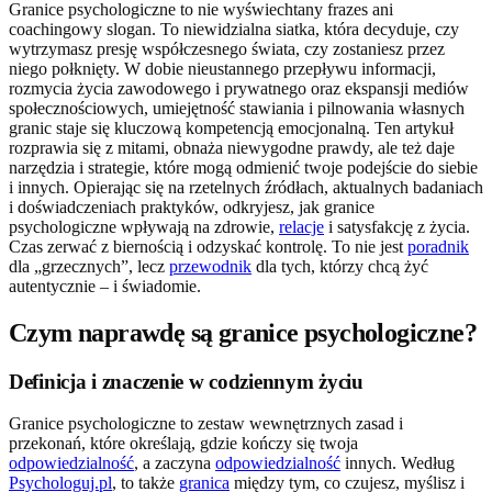
Granice psychologiczne to nie wyświechtany frazes ani
coachingowy slogan. To niewidzialna siatka, która decyduje, czy
wytrzymasz presję współczesnego świata, czy zostaniesz przez
niego połknięty. W dobie nieustannego przepływu informacji,
rozmycia życia zawodowego i prywatnego oraz ekspansji mediów
społecznościowych, umiejętność stawiania i pilnowania własnych
granic staje się kluczową kompetencją emocjonalną. Ten artykuł
rozprawia się z mitami, obnaża niewygodne prawdy, ale też daje
narzędzia i strategie, które mogą odmienić twoje podejście do siebie
i innych. Opierając się na rzetelnych źródłach, aktualnych badaniach
i doświadczeniach praktyków, odkryjesz, jak granice
psychologiczne wpływają na zdrowie,
relacje
i satysfakcję z życia.
Czas zerwać z biernością i odzyskać kontrolę. To nie jest
poradnik
dla „grzecznych”, lecz
przewodnik
dla tych, którzy chcą żyć
autentycznie – i świadomie.
Czym naprawdę są granice psychologiczne?
Definicja i znaczenie w codziennym życiu
Granice psychologiczne to zestaw wewnętrznych zasad i
przekonań, które określają, gdzie kończy się twoja
odpowiedzialność
, a zaczyna
odpowiedzialność
innych. Według
Psychologuj.pl
, to także
granica
między tym, co czujesz, myślisz i