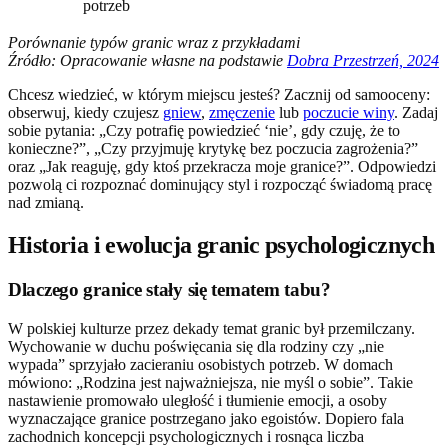
potrzeb
Porównanie typów granic wraz z przykładami
Źródło: Opracowanie własne na podstawie
Dobra Przestrzeń, 2024
Chcesz wiedzieć, w którym miejscu jesteś? Zacznij od samooceny:
obserwuj, kiedy czujesz
gniew
,
zmęczenie
lub
poczucie winy
. Zadaj
sobie pytania: „Czy potrafię powiedzieć ‘nie’, gdy czuję, że to
konieczne?”, „Czy przyjmuję krytykę bez poczucia zagrożenia?”
oraz „Jak reaguję, gdy ktoś przekracza moje granice?”. Odpowiedzi
pozwolą ci rozpoznać dominujący styl i rozpocząć świadomą pracę
nad zmianą.
Historia i ewolucja granic psychologicznych
Dlaczego granice stały się tematem tabu?
W polskiej kulturze przez dekady temat granic był przemilczany.
Wychowanie w duchu poświęcania się dla rodziny czy „nie
wypada” sprzyjało zacieraniu osobistych potrzeb. W domach
mówiono: „Rodzina jest najważniejsza, nie myśl o sobie”. Takie
nastawienie promowało uległość i tłumienie emocji, a osoby
wyznaczające granice postrzegano jako egoistów. Dopiero fala
zachodnich koncepcji psychologicznych i rosnąca liczba