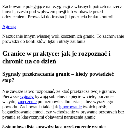
Zachowanie polegające na rezygnacji z własnych potrzeb na rzecz
innych, często pod wpływem presji lub w obawie przed
odrzuceniem. Prowadzi do frustracji i poczucia braku kontroli.
Agresja
Narzucanie innym własnej woli kosztem ich granic. To zachowanie
prowadzi do konfliktów, lęku i utraty zaufania.
Granice w praktyce: jak je rozpoznać i
chronić na co dzień
Sygnały przekraczania granic – kiedy powiedzieć
stop?
Nie zawsze łatwo rozpoznać, że ktoś przekracza twoje granice.
Pierwsze
sygnały
bywają subtelne: napięcie w ciele, poczucie
wstydu,
zmęczenie
po rozmowie albo irytacja bez wyraźnego
powodu. Zachowania takie jak
ignorowanie
twoich próśb,
bagatelizowanie emocji czy wchodzenie w prywatną przestrzeń bez
pytania są klasycznymi objawami naruszenia granic.
8-stopniowa lista sprawdzająca przekroczenie granic: