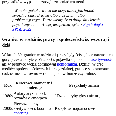
przypadków wypalenia zaczęła zmieniać ten trend.
"W moim pokoleniu nikt nie uczył dzieci, jak bronić
swoich granic. Było się albo grzecznym, albo
problematycznym. Teraz wiemy, że to droga do chorób
psychicznych." — Alicja, terapeutka, cytat z
Psychologia
Życia, 2022
Granice w rodzinie, pracy i społeczeństwie: wczoraj i
dziś
W latach 80. granice w rodzinie i pracy były ścisłe, lecz narzucane z
góry przez autorytety. W 2000 r. pojawiła się moda na
asertywność
,
ale w praktyce wciąż dominował
konformizm
. Dzisiaj, w erze
mediów społecznościowych i pracy zdalnej, granice są testowane
codziennie – zarówno w domu, jak i w biurze czy online.
Kluczowe momenty i
Rok
Przykłady zmian
tendencje
Autorytaryzm, brak
1980s
"Dzieci i ryby głosu nie mają"
rozmów o emocjach
Pierwsze kursy
2000s
asertywności, boom na
Książki samopomocowe
coaching