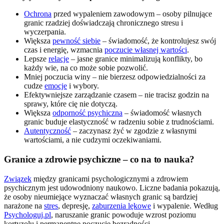
Ochrona
przed wypaleniem zawodowym – osoby pilnujące
granic rzadziej doświadczają chronicznego stresu i
wyczerpania.
Większa
pewność siebie
– świadomość, że kontrolujesz swój
czas i energię, wzmacnia
poczucie własnej wartości
.
Lepsze
relacje
– jasne granice minimalizują konflikty, bo
każdy wie, na co może sobie pozwolić.
Mniej poczucia winy – nie bierzesz odpowiedzialności za
cudze
emocje
i wybory.
Efektywniejsze zarządzanie czasem – nie tracisz godzin na
sprawy, które cię nie dotyczą.
Większa
odporność psychiczna
– świadomość własnych
granic buduje elastyczność w radzeniu sobie z trudnościami.
Autentyczność
– zaczynasz żyć w zgodzie z własnymi
wartościami, a nie cudzymi oczekiwaniami.
Granice a zdrowie psychiczne – co na to nauka?
Związek
między granicami psychologicznymi a zdrowiem
psychicznym jest udowodniony naukowo. Liczne badania pokazują,
że osoby nieumiejące wyznaczać własnych granic są bardziej
narażone na
stres
, depresję,
zaburzenia lękowe
i wypalenie. Według
Psychologuj.pl
, naruszanie granic powoduje wzrost poziomu
kortyzolu i permanentne poczucie bezradności.