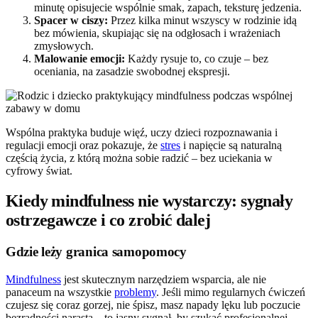
minutę opisujecie wspólnie smak, zapach, teksturę jedzenia.
Spacer w ciszy:
Przez kilka minut wszyscy w rodzinie idą
bez mówienia, skupiając się na odgłosach i wrażeniach
zmysłowych.
Malowanie emocji:
Każdy rysuje to, co czuje – bez
oceniania, na zasadzie swobodnej ekspresji.
Wspólna praktyka buduje więź, uczy dzieci rozpoznawania i
regulacji emocji oraz pokazuje, że
stres
i napięcie są naturalną
częścią życia, z którą można sobie radzić – bez uciekania w
cyfrowy świat.
Kiedy mindfulness nie wystarczy: sygnały
ostrzegawcze i co zrobić dalej
Gdzie leży granica samopomocy
Mindfulness
jest skutecznym narzędziem wsparcia, ale nie
panaceum na wszystkie
problemy
. Jeśli mimo regularnych ćwiczeń
czujesz się coraz gorzej, nie śpisz, masz napady lęku lub poczucie
bezradności narasta – to jasny sygnał, by szukać profesjonalnej