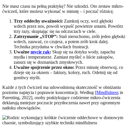
Nie masz czasu na pełną praktykę? Nie szkodzi. Oto zestaw mikro-
ćwiczeń, które możesz wykonać w minutę – i poczuć różnicę.
Trzy oddechy uważności:
Zamknij oczy, weź głęboki
wdech przez nos, powoli wypuść powietrze ustami. Powtórz
trzy razy, skupiając się na odczuciach w ciele.
Zatrzymanie „STOP”:
Stań nieruchomo, zrób jeden głęboki
wdech, zauważ, co czujesz, a potem zrób krok dalej.
Technika przydatna w chwilach frustracji.
Uważne
mycie rąk
:
Skup się na dotyku wody, zapachu
mydła i temperaturze. Zamiast myśleć o liście zakupów,
zanurz się w doznaniach zmysłowych.
Uważne spojrzenie przez okno:
Przez minutę obserwuj, co
dzieje się za oknem – faktury, kolory, ruch. Odetnij się od
gonitwy myśli.
Każde z tych ćwiczeń ma udowodnioną skuteczność w obniżaniu
poziomu napięcia i poprawie koncentracji. Według [
Mindfulness
in
Parenting, 2022], osoby praktykujące codzienne mikro-ćwiczenia
deklarują mniejsze poczucie przytłoczenia nawet przy ogromnym
natłoku obowiązków.