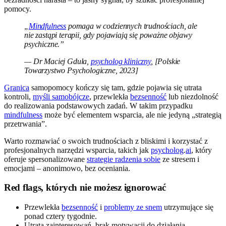
pomocy.
„
Mindfulness
pomaga w codziennych trudnościach, ale
nie zastąpi terapii, gdy pojawiają się poważne objawy
psychiczne.”
— Dr Maciej Gdula,
psycholog kliniczny
, [Polskie
Towarzystwo Psychologiczne, 2023]
Granica
samopomocy kończy się tam, gdzie pojawia się utrata
kontroli,
myśli samobójcze
, przewlekła
bezsenność
lub niezdolność
do realizowania podstawowych zadań. W takim przypadku
mindfulness
może być elementem wsparcia, ale nie jedyną „strategią
przetrwania”.
Warto rozmawiać o swoich trudnościach z bliskimi i korzystać z
profesjonalnych narzędzi wsparcia, takich jak
psycholog
.
ai
, który
oferuje spersonalizowane
strategie radzenia sobie
ze stresem i
emocjami – anonimowo, bez oceniania.
Red flags, których nie możesz ignorować
Przewlekła
bezsenność
i
problemy ze snem
utrzymujące się
ponad cztery tygodnie.
Utrata zainteresowań, brak motywacji do działania,