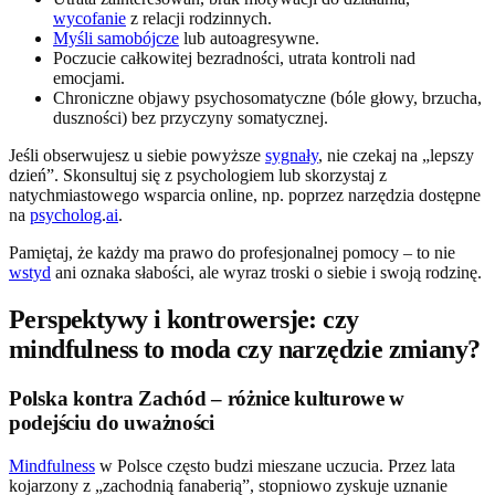
wycofanie
z relacji rodzinnych.
Myśli samobójcze
lub autoagresywne.
Poczucie całkowitej bezradności, utrata kontroli nad
emocjami.
Chroniczne objawy psychosomatyczne (bóle głowy, brzucha,
duszności) bez przyczyny somatycznej.
Jeśli obserwujesz u siebie powyższe
sygnały
, nie czekaj na „lepszy
dzień”. Skonsultuj się z psychologiem lub skorzystaj z
natychmiastowego wsparcia online, np. poprzez narzędzia dostępne
na
psycholog
.
ai
.
Pamiętaj, że każdy ma prawo do profesjonalnej pomocy – to nie
wstyd
ani oznaka słabości, ale wyraz troski o siebie i swoją rodzinę.
Perspektywy i kontrowersje: czy
mindfulness to moda czy narzędzie zmiany?
Polska kontra Zachód – różnice kulturowe w
podejściu do uważności
Mindfulness
w Polsce często budzi mieszane uczucia. Przez lata
kojarzony z „zachodnią fanaberią”, stopniowo zyskuje uznanie