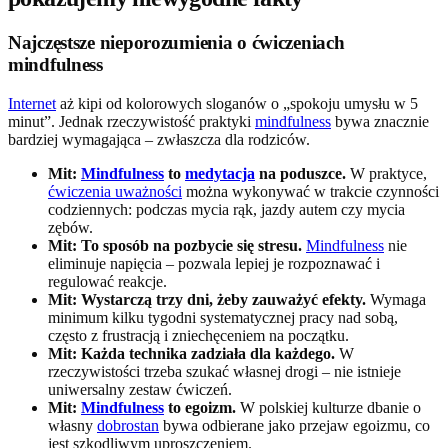
Najczęstsze nieporozumienia o ćwiczeniach
mindfulness
Internet
aż kipi od kolorowych sloganów o „spokoju umysłu w 5
minut”. Jednak rzeczywistość praktyki
mindfulness
bywa znacznie
bardziej wymagająca – zwłaszcza dla rodziców.
Mit:
Mindfulness
to
medytacja
na poduszce.
W praktyce,
ćwiczenia uważności
można wykonywać w trakcie czynności
codziennych: podczas mycia rąk, jazdy autem czy mycia
zębów.
Mit: To sposób na pozbycie się stresu.
Mindfulness
nie
eliminuje napięcia – pozwala lepiej je rozpoznawać i
regulować reakcje.
Mit: Wystarczą trzy dni, żeby zauważyć efekty.
Wymaga
minimum kilku tygodni systematycznej pracy nad sobą,
często z frustracją i zniechęceniem na początku.
Mit: Każda technika zadziała dla każdego.
W
rzeczywistości trzeba szukać własnej drogi – nie istnieje
uniwersalny zestaw ćwiczeń.
Mit:
Mindfulness
to egoizm.
W polskiej kulturze dbanie o
własny
dobrostan
bywa odbierane jako przejaw egoizmu, co
jest szkodliwym uproszczeniem.