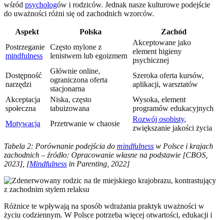
wśród
psycholog
ów i rodziców. Jednak nasze kulturowe podejście
do uważności różni się od zachodnich wzorców.
Aspekt
Polska
Zachód
Akceptowane jako
Postrzeganie
Często mylone z
element higieny
mindfulness
lenistwem lub egoizmem
psychicznej
Głównie online,
Dostępność
Szeroka oferta kursów,
ograniczona oferta
narzędzi
aplikacji, warsztatów
stacjonarna
Akceptacja
Niska, często
Wysoka, element
społeczna
tabuizowana
programów edukacyjnych
Rozwój osobisty
,
Motywacja
Przetrwanie w chaosie
zwiększanie jakości życia
Tabela 2: Porównanie podejścia do
mindfulness
w Polsce i krajach
zachodnich – źródło: Opracowanie własne na podstawie [CBOS,
2023], [
Mindfulness
in Parenting, 2022]
Różnice te wpływają na sposób wdrażania praktyk uważności w
życiu codziennym. W Polsce potrzeba więcej otwartości, edukacji i