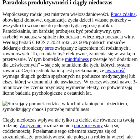
Paradoks produktywności i ciągły niedoczas
Współczesny rodzic jest mistrzem wielozadaniowości.
Praca zdalna
,
obowiązki domowe, organizacja życia dzieci i własne potrzeby –
wszystko to wrzucone do jednego tyglącego się grafiku.
Paradoksalnie, im bardziej próbujesz być produktywny, tym
szybciej wpadasz w spiralę niedoczasu i wiecznego poczucia winy.
Według badań CBOS z 2023 roku, aż 60% polskich rodziców
deklaruje chroniczny
stres
związany z łączeniem ról rodzinnych i
zawodowych. To, co miało być efektywne, zamienia się w walkę o
przetrwanie. W tym kontekście
mindfulness
przestaje być dodatkiem
dla „oświeconych” – staje się ratunkiem dla tych, których system
zawodzi. Często jednak barierą jest przekonanie, że
uważność
wymaga długich godzin spędzonych na poduszce medytacyjnej lub
ciszy, której w domu nikt nie uświadczy. W rzeczywistości nawet 3-
minutowe ćwiczenia przynoszą wymierne efekty, co potwierdzają
liczne badania psychologiczne z ostatnich lat.
Ciągły niedoczas wpływa nie tylko na ciebie, ale również na twoją
rodzinę.
Zmęczenie
, rozdrażnienie i
poczucie winy
stają się
codziennością. Przełamanie tego schematu zaczyna się od
zrozumienia, że produktywność nie polega na robieniu więcej, ale