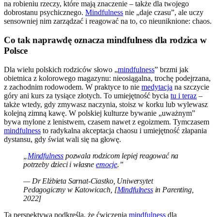
na robieniu rzeczy, które mają znaczenie – także dla twojego
dobrostanu psychicznego.
Mindfulness
nie „daje czasu”, ale uczy
sensowniej nim zarządzać i reagować na to, co nieuniknione: chaos.
Co tak naprawdę oznacza mindfulness dla rodzica w
Polsce
Dla wielu polskich rodziców słowo „
mindfulness
” brzmi jak
obietnica z kolorowego magazynu: nieosiągalna, trochę podejrzana,
z zachodnim rodowodem. W praktyce to nie
medytacja
na szczycie
góry ani kurs za tysiące złotych. To umiejętność bycia
tu i teraz
–
także wtedy, gdy zmywasz naczynia, stoisz w korku lub wylewasz
kolejną zimną kawę. W polskiej kulturze bywanie „uważnym”
bywa mylone z lenistwem, czasem nawet z egoizmem. Tymczasem
mindfulness
to radykalna akceptacja chaosu i umiejętność złapania
dystansu, gdy świat wali się na głowę.
„
Mindfulness
pozwala rodzicom lepiej reagować na
potrzeby dzieci i własne
emocje
.”
— Dr Elżbieta Sarnat-Ciastko, Uniwersytet
Pedagogiczny w Katowicach, [
Mindfulness
in Parenting,
2022]
Ta perspektywa podkreśla, że ćwiczenia
mindfulness
dla