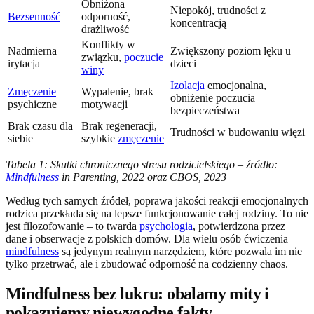
Obniżona
Niepokój, trudności z
Bezsenność
odporność,
koncentracją
drażliwość
Konflikty w
Nadmierna
Zwiększony poziom lęku u
związku,
poczucie
irytacja
dzieci
winy
Izolacja
emocjonalna,
Zmęczenie
Wypalenie, brak
obniżenie poczucia
psychiczne
motywacji
bezpieczeństwa
Brak czasu dla
Brak regeneracji,
Trudności w budowaniu więzi
siebie
szybkie
zmęczenie
Tabela 1: Skutki chronicznego stresu rodzicielskiego – źródło:
Mindfulness
in Parenting, 2022 oraz CBOS, 2023
Według tych samych źródeł, poprawa jakości reakcji emocjonalnych
rodzica przekłada się na lepsze funkcjonowanie całej rodziny. To nie
jest filozofowanie – to twarda
psychologia
, potwierdzona przez
dane i obserwacje z polskich domów. Dla wielu osób ćwiczenia
mindfulness
są jedynym realnym narzędziem, które pozwala im nie
tylko przetrwać, ale i zbudować odporność na codzienny chaos.
Mindfulness bez lukru: obalamy mity i
pokazujemy niewygodne fakty