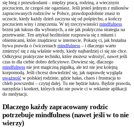
się bieg z przeszkodami – między pracą, rodziną, a wiecznym
poczuciem, że czegoś nie ogarniasz. Jeśli jesteś jednym z milionów
zapracowanych rodziców w Polsce, prawdopodobnie znasz to
uczucie, kiedy każdy dzień zaczyna się od pośpiechu, a kończy
poczuciem winy i zmęczenia. W tej rzeczywistości
mindfulness
brzmi jak luksus dla wybranych, a nie jak praktyczna strategia na
przetrwanie. Ten artykuł bezlitośnie rozprawia się z mitami i
obietnicami, które znajdziesz w internecie. Pokażę ci, jak brutalna
bywa prawda o ćwiczeniach
mindfulness
– i dlaczego warto
zmierzyć się z nią właśnie wtedy, kiedy najbardziej ci się nie chce.
Odkryjesz praktyczne techniki, które możesz wdrożyć, nawet jeśli
czas to dla ciebie dobro deficytowe. Dowiesz się, dlaczego
mindfulness
nie jest magiczną pigułką, ale też nie jest kolejną
korpomodą. Jeśli chcesz dowiedzieć się, jak naprawdę wygląda
uważność
w polskiej rodzinie, gdzie hałas, chaos i frustracja to
chleb powszedni – czytaj dalej. Tu nie będzie lukru. Będzie prawda,
narzędzia i konkret, których nikt nie powie ci w reklamie aplikacji
do medytacji.
Dlaczego każdy zapracowany rodzic
potrzebuje mindfulness (nawet jeśli w to nie
wierzy)