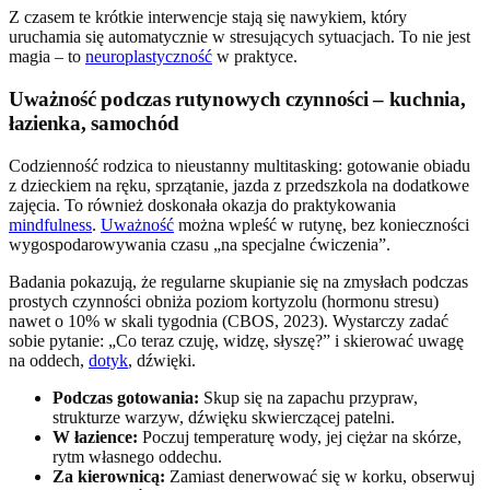
Z czasem te krótkie interwencje stają się nawykiem, który
uruchamia się automatycznie w stresujących sytuacjach. To nie jest
magia – to
neuroplastyczność
w praktyce.
Uważność podczas rutynowych czynności – kuchnia,
łazienka, samochód
Codzienność rodzica to nieustanny multitasking: gotowanie obiadu
z dzieckiem na ręku, sprzątanie, jazda z przedszkola na dodatkowe
zajęcia. To również doskonała okazja do praktykowania
mindfulness
.
Uważność
można wpleść w rutynę, bez konieczności
wygospodarowywania czasu „na specjalne ćwiczenia”.
Badania pokazują, że regularne skupianie się na zmysłach podczas
prostych czynności obniża poziom kortyzolu (hormonu stresu)
nawet o 10% w skali tygodnia (CBOS, 2023). Wystarczy zadać
sobie pytanie: „Co teraz czuję, widzę, słyszę?” i skierować uwagę
na oddech,
dotyk
, dźwięki.
Podczas gotowania:
Skup się na zapachu przypraw,
strukturze warzyw, dźwięku skwierczącej patelni.
W łazience:
Poczuj temperaturę wody, jej ciężar na skórze,
rytm własnego oddechu.
Za kierownicą:
Zamiast denerwować się w korku, obserwuj