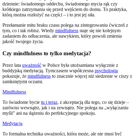
dziennie: świadomego oddechu, świadomego mycia rąk czy
krótkiego zatrzymania się przed wejściem do domu. To praktyka,
którą można rozłożyć na części – i to jest jej siła.
Przełamanie mitu braku czasu polega na zintegrowaniu ćwiczeń z
tym, co i tak robisz. Wtedy
mindfulness
staje się nie kolejnym
zadaniem do odhaczenia, ale nawykiem, który powoli zmienia
jakość twojego życia.
Czy mindfulness to tylko medytacja?
Przez lata
uważność
w Polsce była utożsamiana wyłącznie z
buddyjską medytacją. Tymczasem współczesna
psychologia
pokazuje, że
mindfulness
to znacznie więcej niż siedzenie w ciszy z
zamkniętymi oczami.
Mindfulness
To świadome bycie
tu i teraz
, z akceptacją dla tego, co się dzieje –
zarówno wewnątrz, jak i na zewnątrz. Nie polega na „wyłączaniu
myśli” ani na dążeniu do perfekcyjnego spokoju.
Medytacja
To formalna technika uważności, która może, ale nie musi być