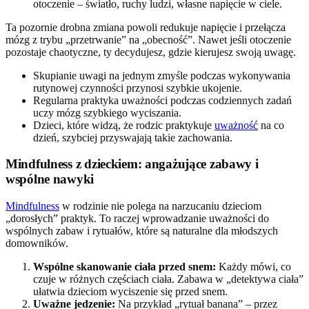
otoczenie – światło, ruchy ludzi, własne napięcie w ciele.
Ta pozornie drobna zmiana powoli redukuje napięcie i przełącza
mózg z trybu „przetrwanie” na „obecność”. Nawet jeśli otoczenie
pozostaje chaotyczne, ty decydujesz, gdzie kierujesz swoją uwagę.
Skupianie uwagi na jednym zmyśle podczas wykonywania
rutynowej czynności przynosi szybkie ukojenie.
Regularna praktyka uważności podczas codziennych zadań
uczy mózg szybkiego wyciszania.
Dzieci, które widzą, że rodzic praktykuje
uważność
na co
dzień, szybciej przyswajają takie zachowania.
Mindfulness z dzieckiem: angażujące zabawy i
wspólne nawyki
Mindfulness
w rodzinie nie polega na narzucaniu dzieciom
„dorosłych” praktyk. To raczej wprowadzanie uważności do
wspólnych zabaw i rytuałów, które są naturalne dla młodszych
domowników.
Wspólne skanowanie ciała przed snem:
Każdy mówi, co
czuje w różnych częściach ciała. Zabawa w „detektywa ciała”
ułatwia dzieciom wyciszenie się przed snem.
Uważne jedzenie:
Na przykład „rytuał banana” – przez