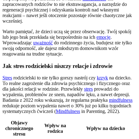
zapracowanych rodziców to nie ekstrawagancja, a narzędzie do
regeneracji psychicznej i odzyskania kontroli nad własnymi
reakcjami – nawet jeśli otoczenie pozostaje równie chaotyczne jak
wcześniej.
Warto pamiętać, że dzieci uczą się przez obserwację. Twój spokój
lub jego brak przekłada się bezpośrednio na ich
emocje
.
Wprowadzając
uważność
do rodzinnego życia, budujesz nie tylko
swoją odporność, ale dajesz młodszym domownikom wzór
reagowania na trudne sytuacje.
Jak stres rodzicielski niszczy relacje i zdrowie
Stres
rodzicielski to nie tylko gorszy nastrój czy
krzyk
na dziecko.
To realne zagrożenie dla zdrowia psychicznego i fizycznego oraz
dla jakości relacji w rodzinie. Przewlekły
stres
prowadzi do
wypalenia, problemów ze snem, napadów lęku, a nawet depresji.
Badania z 2022 roku wskazują, że regularna praktyka
mindfulness
redukuje poziom wypalenia nawet o 30% już po kilku tygodniach
systematycznych ćwiczeń (
Mindfulness
in Parenting, 2022).
Objawy
Wpływ na
chronicznego
Wpływ na dziecko
rodzica
stresu